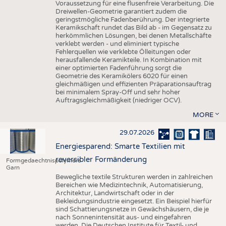
Voraussetzung für eine flusenfreie Verarbeitung. Die
Dreiwellen-Geometrie garantiert zudem die
geringstmögliche Fadenberührung. Der integrierte
Keramikschaft rundet das Bild ab - im Gegensatz zu
herkömmlichen Lösungen, bei denen Metallschäfte
verklebt werden - und eliminiert typische
Fehlerquellen wie verklebte Ölleitungen oder
herausfallende Keramikteile. In Kombination mit
einer optimierten Fadenführung sorgt die
Geometrie des Keramikölers 6020 für einen
gleichmäßigen und effizienten Präparationsauftrag
bei minimalem Spray-Off und sehr hoher
Auftragsgleichmäßigkeit (niedriger OCV).
MORE
29.07.2026
Energiesparend: Smarte Textilien mit
reversibler Formänderung
Formgedaechtnispolymere
Garn
Bewegliche textile Strukturen werden in zahlreichen
Bereichen wie Medizintechnik, Automatisierung,
Architektur, Landwirtschaft oder in der
Bekleidungsindustrie eingesetzt. Ein Beispiel hierfür
sind Schattierungsnetze in Gewächshäusern, die je
nach Sonnenintensität aus- und eingefahren
werden. Die Deutschen Institute für Textil- und