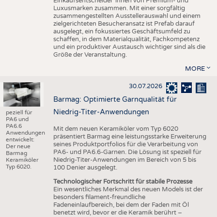
Einkaufsentscheider*innen von Premium- und
Luxusmarken zusammen. Mit einer sorgfältig
zusammengestellten Ausstellerauswahl und einem
zielgerichteten Besucheransatz ist Prefab darauf
ausgelegt, ein fokussiertes Geschäftsumfeld zu
schaffen, in dem Materialqualität, Fachkompetenz
und ein produktiver Austausch wichtiger sind als die
Größe der Veranstaltung.
MORE
30.07.2026
Barmag: Optimierte Garnqualität für
Niedrig-Titer-Anwendungen
peziell für
PA6 und
PA6.6
Mit dem neuen Keramiköler vom Typ 6020
Anwendungen
präsentiert Barmag eine leistungsstarke Erweiterung
entwickelt:
seines Produktportfolios für die Verarbeitung von
Der neue
PA6- und PA6.6-Garnen. Die Lösung ist speziell für
Barmag
Niedrig-Titer-Anwendungen im Bereich von 5 bis
Keramiköler
Typ 6020.
100 Denier ausgelegt.
Technologischer Fortschritt für stabile Prozesse
Ein wesentliches Merkmal des neuen Models ist der
besonders filament-freundliche
Fadeneinlaufbereich, bei dem der Faden mit Öl
benetzt wird, bevor er die Keramik berührt –