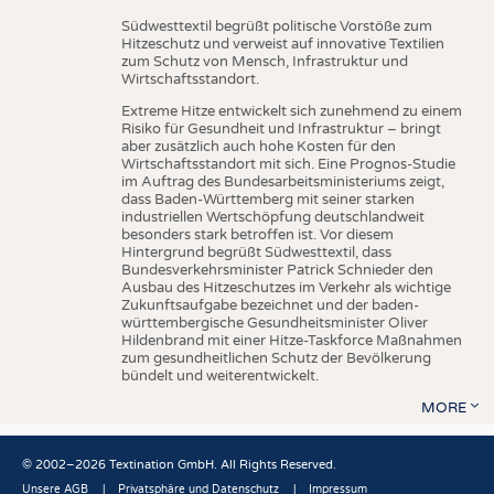
Südwesttextil begrüßt politische Vorstöße zum
Hitzeschutz und verweist auf innovative Textilien
zum Schutz von Mensch, Infrastruktur und
Wirtschaftsstandort.
Extreme Hitze entwickelt sich zunehmend zu einem
Risiko für Gesundheit und Infrastruktur – bringt
aber zusätzlich auch hohe Kosten für den
Wirtschaftsstandort mit sich. Eine Prognos-Studie
im Auftrag des Bundesarbeitsministeriums zeigt,
dass Baden-Württemberg mit seiner starken
industriellen Wertschöpfung deutschlandweit
besonders stark betroffen ist. Vor diesem
Hintergrund begrüßt Südwesttextil, dass
Bundesverkehrsminister Patrick Schnieder den
Ausbau des Hitzeschutzes im Verkehr als wichtige
Zukunftsaufgabe bezeichnet und der baden-
württembergische Gesundheitsminister Oliver
Hildenbrand mit einer Hitze-Taskforce Maßnahmen
zum gesundheitlichen Schutz der Bevölkerung
bündelt und weiterentwickelt.
MORE
© 2002–2026 Textination GmbH. All Rights Reserved.
Unsere AGB
Privatsphäre und Datenschutz
Impressum