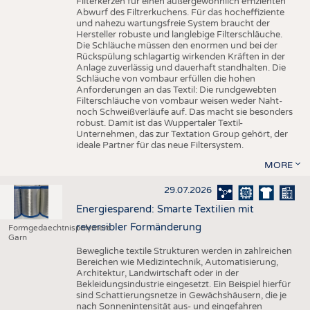
Filterkerzen für einen außergewöhnlich effizienten
Abwurf des Filtrerkuchens. Für das hocheffiziente
und nahezu wartungsfreie System braucht der
Hersteller robuste und langlebige Filterschläuche.
Die Schläuche müssen den enormen und bei der
Rückspülung schlagartig wirkenden Kräften in der
Anlage zuverlässig und dauerhaft standhalten. Die
Schläuche von vombaur erfüllen die hohen
Anforderungen an das Textil: Die rundgewebten
Filterschläuche von vombaur weisen weder Naht-
noch Schweißverläufe auf. Das macht sie besonders
robust. Damit ist das Wuppertaler Textil-
Unternehmen, das zur Textation Group gehört, der
ideale Partner für das neue Filtersystem.
MORE
29.07.2026
Energiesparend: Smarte Textilien mit
reversibler Formänderung
Formgedaechtnispolymere
Garn
Bewegliche textile Strukturen werden in zahlreichen
Bereichen wie Medizintechnik, Automatisierung,
Architektur, Landwirtschaft oder in der
Bekleidungsindustrie eingesetzt. Ein Beispiel hierfür
sind Schattierungsnetze in Gewächshäusern, die je
nach Sonnenintensität aus- und eingefahren