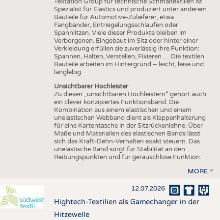
Textation Group für technische Schmaltextilien ist
Spezialist für Elastics und produziert unter anderem
Bauteile für Automotive-Zulieferer, etwa
Fangbänder, Entriegelungsschlaufen oder
Spannlitzen. Viele dieser Produkte bleiben im
Verborgenen. Eingebaut im Sitz oder hinter einer
Verkleidung erfüllen sie zuverlässig ihre Funktion:
Spannen, Halten, Verstellen, Fixieren … Die textilen
Bauteile arbeiten im Hintergrund – leicht, leise und
langlebig.
Unsichtbarer Hochleister
Zu diesen „unsichtbaren Hochleistern“ gehört auch
ein clever konzipiertes Funktionsband. Die
Kombination aus einem elastischen und einem
unelastischen Webband dient als Klappenhalterung
für eine Kartentasche in der Sitzrückenlehne. Über
Maße und Materialien des elastischen Bands lässt
sich das Kraft-Dehn-Verhalten exakt steuern. Das
unelastische Band sorgt für Stabilität an den
Reibungspunkten und für geräuschlose Funktion.
MORE
12.07.2026
Hightech-Textilien als Gamechanger in der
Hitzewelle