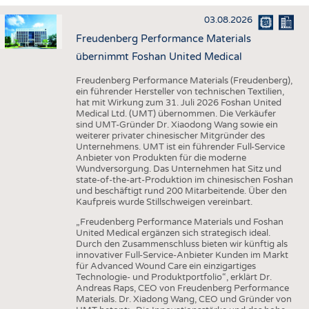
HAUS- UND HEIMTEXTILIEN
03.08.2026
BEKLEIDUNG
Freudenberg Performance Materials
TESTS
übernimmt Foshan United Medical
BUSINESS
FAKTEN
Freudenberg Performance Materials (Freudenberg),
ein führender Hersteller von technischen Textilien,
UNTERNEHMEN
STATISTICS
hat mit Wirkung zum 31. Juli 2026 Foshan United
Medical Ltd. (UMT) übernommen. Die Verkäufer
AUSSCHREIBUNGEN
sind UMT-Gründer Dr. Xiaodong Wang sowie ein
weiterer privater chinesischer Mitgründer des
DTV AUSSCHREIBUNGSDIENST
Unternehmens. UMT ist ein führender Full-Service
Anbieter von Produkten für die moderne
WISSEN
TERMINE
Wundversorgung. Das Unternehmen hat Sitz und
state-of-the-art-Produktion im chinesischen Foshan
DAUNENCHECK
BRANCHENTERMINE
und beschäftigt rund 200 Mitarbeitende. Über den
Kaufpreis wurde Stillschweigen vereinbart.
ADRESSEN & LINKS
„Freudenberg Performance Materials und Foshan
LABELS
United Medical ergänzen sich strategisch ideal.
Durch den Zusammenschluss bieten wir künftig als
PUBLIKATIONEN
innovativer Full-Service-Anbieter Kunden im Markt
für Advanced Wound Care ein einzigartiges
Technologie- und Produktportfolio“, erklärt Dr.
Andreas Raps, CEO von Freudenberg Performance
Materials. Dr. Xiadong Wang, CEO und Gründer von