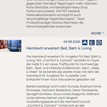
gegenüber Standard Teppichgarn mehr Volumen,
hohe Elastizität und bestätigte Heavy Duty
Performance bietet. Die PET-basierte
Materialkombination ermöglicht auch
recyclingfähige Teppichkonzepte.“, fasst
Produktmanager Markus Reichwein die
Versuchsergebnisse zusammen.
MORE
04.08.2026
Heimtextil erweitert Bed, Bath & Living
Die Heimtextil erweitert ihr Angebot für Bed, Bath &
Living: Mit „Comfort & Connect" entsteht im Foyer
der Halle 5.1 ein neuer Treffpunkt für hochwertige
Bett-, Bad- und Lifestyle-Kollektionen. Nach „Sleep
& Meet" ist es bereits das zweite Areal, mit dem die
Heimtextil ihr Angebot für Aussteller und
Einkäufer*innen noch fokussierter gestalten will.
Bereits bestätigt sind Auskin Europe, Essenza Home,
Formesse, Hermann Biederlack, Ibena Textilwerke,
Sprügel Hometex, Stuco sowie Zoeppritz. Mehrere
Unternehmen kehren nach längerer
Ausstellungspause auf die Heimtextil zurück.
„Comfort & Connect" richtet sich an den