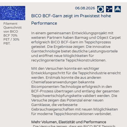
HAUS- UND HEIMTEXTILIEN
06.08.2026
BEKLEIDUNG
BICO BCF-Garn zeigt im Praxistest hohe
TESTS
Performance
Filament
Querschnitt
BUSINESS
FAKTEN
von BICO
In einem gemeinsamen Entwicklungsprojekt mit
BCF 70%
weiteren Partnern haben Barmag und Object Carpet
UNTERNEHMEN
STATISTICS
PET / 30%
erfolgreich BICO BCF-Garn im Teppichprozess
PBT.
getestet. Die Ergebnisse zeigen: Die innovative
AUSSCHREIBUNGEN
Garntechnologie bietet deutliche Leistungsvorteile
und eröffnet neue Möglichkeiten für
DTV AUSSCHREIBUNGSDIENST
recyclingorientierte Teppichkonstruktionen.
WISSEN
TERMINE
Mit den Versuchen konnte ein wichtiger
Entwicklungsschritt für die Teppichindustrie erreicht
DAUNENCHECK
BRANCHENTERMINE
werden. Erstmals konnte die aus anderen
Chemiefaseranwendungen bekannte
ADRESSEN & LINKS
Bicomponenten-Technologie erfolgreich in den
BCF-Prozess übertragen und entlang der gesamten
LABELS
Teppichwertschöpfungskette validiert werden. Die
Versuche zeigen das Potenzial einer neuen
PUBLIKATIONEN
Garnklasse, die verbesserte
Gebrauchseigenschaften mit neuen Möglichkeiten
für moderne Teppichkonstruktionen verbindet.
Mehr Volumen, Elastizität und Performance
„Die Versuche zeigen, dass ein BICO BCF Teppich