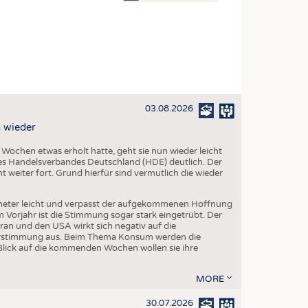
OSITES
DLUNG
ILMASCHINENBAU
ORIK
03.08.2026
CLING
 wieder
HALTIGKEIT
chen etwas erholt hatte, geht sie nun wieder leicht
SLAUFWIRTSCHAFT
s Handelsverbandes Deutschland (HDE) deutlich. Der
 weiter fort. Grund hierfür sind vermutlich die wieder
ISCHE TEXTILIEN
 TEXTILES
eter leicht und verpasst der aufgekommenen Hoffnung
orjahr ist die Stimmung sogar stark eingetrübt. Der
ZIN
ran und den USA wirkt sich negativ auf die
herstimmung aus. Beim Thema Konsum werden die
 UND HEIMTEXTILIEN
Blick auf die kommenden Wochen wollen sie ihre
EIDUNG
MORE
30.07.2026