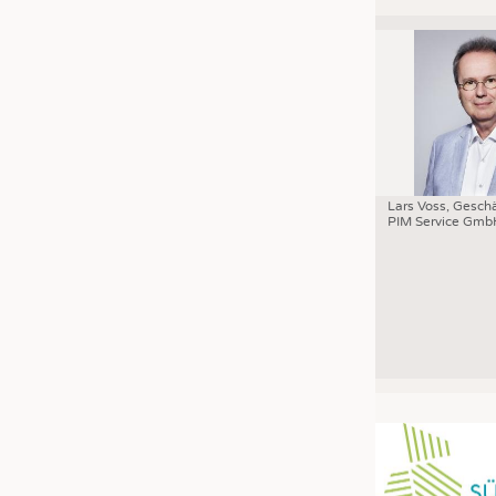
Lars Voss, Geschä
PIM Service Gmb