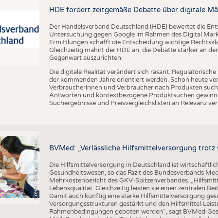
BUSINESS
FAKT
HDE fordert zeitgemäße Debatte über digitale Mä
UNTERNEHMEN
STATI
Der Handelsverband Deutschland (HDE) bewertet die En
TING
AUSSCHREIBUNGEN
Untersuchung gegen Google im Rahmen des Digital Market
Ermittlungen schafft die Entscheidung wichtige Rechtsk
DTV AUSSCHREIBUNGSDIENST
Gleichzeitig mahnt der HDE an, die Debatte stärker an d
Gegenwart auszurichten.
TERMINE
Die digitale Realität verändert sich rasant. Regulatoris
BRANCHENTERMINE
der kommenden Jahre orientiert werden. Schon heute verän
Verbraucherinnen und Verbraucher nach Produkten suche
Antworten und kontextbezogene Produktsuchen gewinne
Suchergebnisse und Preisvergleichslisten an Relevanz verl
C
r
e
d
i
t
:
B
V
M
e
d
/
K
u
r
t
P
a
u
u
s
l
BVMed: „Verlässliche Hilfsmittelversorgung trot
Die Hilfsmittelversorgung in Deutschland ist wirtschaftlic
Gesundheitswesen, so das Fazit des Bundesverbands Med
Mehrkostenbericht des GKV-Spitzenverbandes. „Hilfsmitte
Lebensqualität. Gleichzeitig leisten sie einen zentralen 
Damit auch künftig eine starke Hilfsmittelversorgung g
Versorgungsstrukturen gestärkt und den Hilfsmittel-Leistu
Rahmenbedingungen geboten werden“, sagt BVMed-Geschä