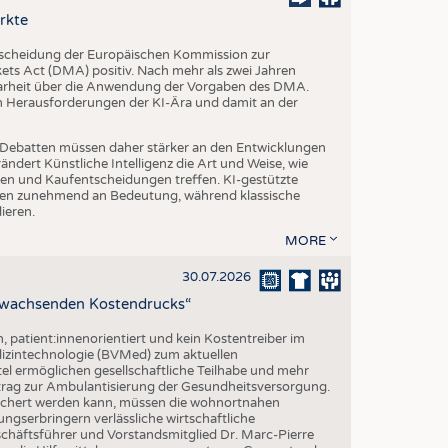
EN
rkte
STICS
tscheidung der Europäischen Kommission zur
s Act (DMA) positiv. Nach mehr als zwei Jahren
larheit über die Anwendung der Vorgaben des DMA.
en Herausforderungen der KI-Ära und damit an der
che Debatten müssen daher stärker an den Entwicklungen
dert Künstliche Intelligenz die Art und Weise, wie
n und Kaufentscheidungen treffen. KI-gestützte
n zunehmend an Bedeutung, während klassische
ieren.
MORE
30.07.2026
z wachsenden Kostendrucks“
h, patient:innenorientiert und kein Kostentreiber im
izintechnologie (BVMed) zum aktuellen
l ermöglichen gesellschaftliche Teilhabe und mehr
Beitrag zur Ambulantisierung der Gesundheitsversorgung.
esichert werden kann, müssen die wohnortnahen
ngserbringern verlässliche wirtschaftliche
ftsführer und Vorstandsmitglied Dr. Marc-Pierre