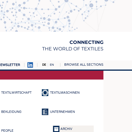
CONNECTING
THE WORLD OF TEXTILES
BROWSE ALL SECTIONS
EWSLETTER
DE
EN
AMPUS
TOFFE
TEXTILWIRTSCHAFT
TEXTILMASCHINEN
RN
E
BEKLEIDUNG
UNTERNEHMEN
BE
ICKE & GEWIRKE
ARCHIV
PEOPLE
STOFFE