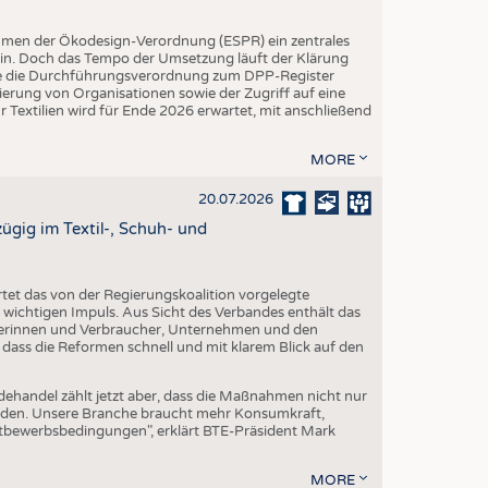
hmen der Ökodesign-Verordnung (ESPR) ein zentrales
ein. Doch das Tempo der Umsetzung läuft der Klärung
rde die Durchführungsverordnung zum DPP-Register
trierung von Organisationen sowie der Zugriff auf eine
 Textilien wird für Ende 2026 erwartet, mit anschließend
MORE
20.07.2026
gig im Textil-, Schuh- und
et das von der Regierungskoalition vorgelegte
ichtigen Impuls. Aus Sicht des Verbandes enthält das
erinnen und Verbraucher, Unternehmen und den
 dass die Reformen schnell und mit klarem Blick auf den
dehandel zählt jetzt aber, dass die Maßnahmen nicht nur
erden. Unsere Branche braucht mehr Konsumkraft,
ttbewerbsbedingungen", erklärt BTE-Präsident Mark
MORE