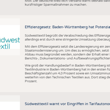
Möll. Der deutsche MedTech-Verband warnt deshalb davo
kurzfristiger Sparmaßnahmen zu machen.
Effizienzgesetz: Baden-Württemberg hat Potenzia
Südwesttextil begrüßt die Verabschiedung des Effizienzge
allerdings erst durch eine stringente Umsetzung überzeu
Mit dem Effizienzgesetz setzt die Landesregierung ein zen
Staatsmodernisierung um. Um dies zu ermöglichen, setzt di
Abbau muss begründet werden, sondern der Erhalt einer R
Berichts-, Dokumentations- und Aufbewahrungspflichten a
Wie groß der Handlungsbedarf in Baden-Württemberg ist, ze
Textilindustrie in Baden-Württemberg hat in den ersten 
Beschäftigtenzahl um 4,0 Prozent sowie ein Umsatzminus 
weiterhin von den Technischen Textilien aus. Dort stieg
Prozent.
Südwesttextil warnt vor Eingriffen in Tarifautono