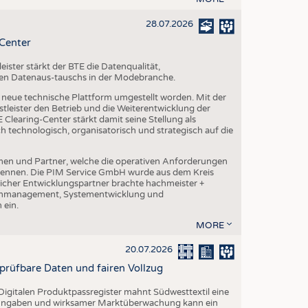
28.07.2026
-Center
ster stärkt der BTE die Datenqualität,
chen Datenaus-tauschs in der Modebranche.
ne neue technische Plattform umgestellt worden. Mit der
leister den Betrieb und die Weiterentwicklung der
Clearing-Center stärkt damit seine Stellung als
h technologisch, organisatorisch und strategisch auf die
en und Partner, welche die operativen Anforderungen
 kennen. Die PIM Service GmbH wurde aus dem Kreis
cher Entwicklungspartner brachte hachmeister +
atenmanagement, Systementwicklung und
 ein.
MORE
20.07.2026
rprüfbare Daten und fairen Vollzug
igitalen Produktpassregister mahnt Südwesttextil eine
n Angaben und wirksamer Marktüberwachung kann ein