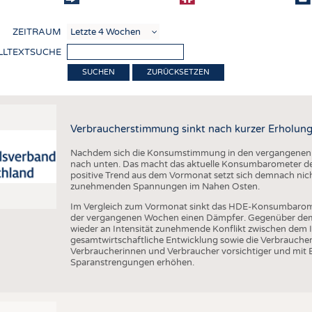
COMP
ZEITRAUM
VERE
LLTEXTSUCHE
TEXT
ZURÜCKSETZEN
SENS
RECY
Verbraucherstimmung sinkt nach kurzer Erholung
NACH
Nachdem sich die Konsumstimmung in den vergangenen Wo
KREI
nach unten. Das macht das aktuelle Konsumbarometer de
positive Trend aus dem Vormonat setzt sich demnach nicht
TECHN
zunehmenden Spannungen im Nahen Osten.
SMART
Im Vergleich zum Vormonat sinkt das HDE-Konsumbarom
der vergangenen Wochen einen Dämpfer. Gegenüber dem V
MEDI
wieder an Intensität zunehmende Konflikt zwischen dem I
gesamtwirtschaftliche Entwicklung sowie die Verbrauc
HAUS-
Verbraucherinnen und Verbraucher vorsichtiger und mit 
Sparanstrengungen erhöhen.
BEKL
TESTS