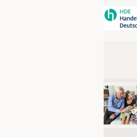
JOBS
STELLENMARKT
KRÜGER PERSONAL HEADHUN
PRAKTIKA & AUSBILDUNGEN
WISSEN
DAUNENCHECK
ADRESSEN & LINKS
LABELS
PUBLIKATIONEN