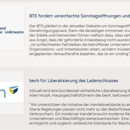
BTE fordert vereinfachte Sonntagsöffnungen und
Der BTE plädiert in der aktuellen Debatte um Sonntagsöf
Genehmigungspraxis. Denn die derzeitigen immensen Auf
der Städte und Gemeinden führen vielfach dazu, dass ver
aus Angst, dass der geforderte Anlassbezug nicht ausreic
„Im schlechtesten Fall bleiben die betroffenen Unterne
Organisations- und Arbeitskosten sitzen, sondern müssen
eingeplanten Verkaufskräfte bezahlen, das ist ein Unding
bevh für Liberalisierung des Ladenschlusses
Aktuell wird eine bundesweit einheitliche Liberalisierun
Alien Mulyk, Hauptgeschäftsführerin des bevh, befürwort
"Wir unterstützen die Initiative der Handelsverbände zu e
Starre Regelungen passen nicht mehr zu den Bedürfnisse
Verbrauchern. Ein moderner Handel braucht moderne Re
Unternehmen und Beschäftigte weiterzuentwickeln. Eine ze
ermöglicht und zugleich verlässliche Standards für Beschäf