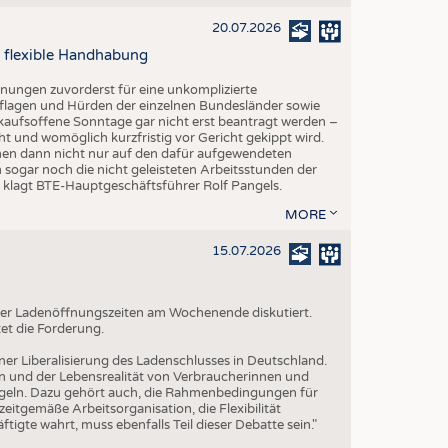
20.07.2026
 flexible Handhabung
fnungen zuvorderst für eine unkomplizierte
lagen und Hürden der einzelnen Bundesländer sowie
kaufsoffene Sonntage gar nicht erst beantragt werden –
ht und womöglich kurzfristig vor Gericht gekippt wird.
hmen dann nicht nur auf den dafür aufgewendeten
 sogar noch die nicht geleisteten Arbeitsstunden der
", klagt BTE-Hauptgeschäftsführer Rolf Pangels.
MORE
15.07.2026
g der Ladenöffnungszeiten am Wochenende diskutiert.
et die Forderung.
iner Liberalisierung des Ladenschlusses in Deutschland.
n und der Lebensrealität von Verbraucherinnen und
geln. Dazu gehört auch, die Rahmenbedingungen für
itgemäße Arbeitsorganisation, die Flexibilität
tigte wahrt, muss ebenfalls Teil dieser Debatte sein."