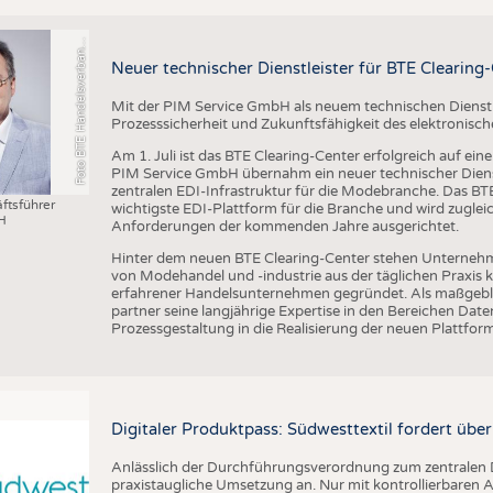
o
t
o
B
T
E
H
a
n
d
e
l
s
v
e
r
b
a
d
T
e
x
t
i
l
S
c
h
u
h
e
L
e
d
e
r
w
a
r
e
F
n
n
Neuer technischer Dienstleister für BTE Clearing
Mit der PIM Service GmbH als neuem technischen Dienstlei
Prozesssicherheit und Zukunftsfähigkeit des elektronis
Am 1. Juli ist das BTE Clearing-Center erfolgreich auf ei
PIM Service GmbH übernahm ein neuer technischer Dienst
zentralen EDI-Infrastruktur für die Modebranche. Das BTE 
ftsführer
wichtigste EDI-Plattform für die Branche und wird zugleic
H
Anforderungen der kommenden Jahre ausgerichtet.
Hinter dem neuen BTE Clearing-Center stehen Unternehm
von Modehandel und -industrie aus der täglichen Praxis
erfahrener Handelsunternehmen gegründet. Als maßgebli
partner seine langjährige Expertise in den Bereichen D
Prozessgestaltung in die Realisierung der neuen Plattform
Digitaler Produktpass: Südwesttextil fordert übe
Anlässlich der Durchführungsverordnung zum zentralen D
praxistaugliche Umsetzung an. Nur mit kontrollierbare