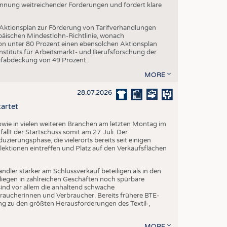
Nennung weitreichender Forderungen und fordert klare
 Aktionsplan zur Förderung von Tarifverhandlungen
päischen Mindestlohn-Richtlinie, wonach
von unter 80 Prozent einen ebensolchen Aktionsplan
stituts für Arbeitsmarkt- und Berufsforschung der
rifabdeckung von 49 Prozent.
MORE
28.07.2026
tartet
ie in vielen weiteren Branchen am letzten Montag im
fällt der Startschuss somit am 27. Juli. Der
ierungsphase, die vielerorts bereits seit einigen
lektionen eintreffen und Platz auf den Verkaufsflächen
dler stärker am Schlussverkauf beteiligen als in den
liegen in zahlreichen Geschäften noch spürbare
ind vor allem die anhaltend schwache
aucherinnen und Verbraucher. Bereits frühere BTE-
g zu den größten Herausforderungen des Textil-,
MORE