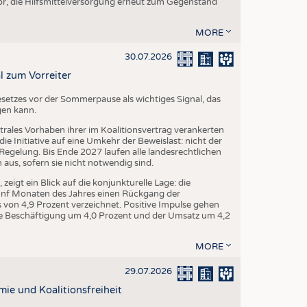
r, die Hilfsmittelversorgung erneut zum Gegenstand
MORE
30.07.2026
l zum Vorreiter
setzes vor der Sommerpause als wichtiges Signal, das
gen kann.
trales Vorhaben ihrer im Koalitionsvertrag verankerten
e Initiative auf eine Umkehr der Beweislast: nicht der
egelung. Bis Ende 2027 laufen alle landesrechtlichen
us, sofern sie nicht notwendig sind.
igt ein Blick auf die konjunkturelle Lage: die
fünf Monaten des Jahres einen Rückgang der
von 4,9 Prozent verzeichnet. Positive Impulse gehen
 die Beschäftigung um 4,0 Prozent und der Umsatz um 4,2
MORE
29.07.2026
mie und Koalitionsfreiheit