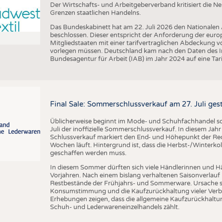
Der Wirtschafts- und Arbeitgeberverband kritisiert die 
Grenzen staatlichen Handelns.
Das Bundeskabinett hat am 22. Juli 2026 den Nationalen
beschlossen. Dieser entspricht der Anforderung der euro
Mitgliedstaaten mit einer tarifvertraglichen Abdeckung 
vorlegen müssen. Deutschland kam nach den Daten des In
Bundesagentur für Arbeit (IAB) im Jahr 2024 auf eine Ta
Final Sale: Sommerschlussverkauf am 27. Juli ges
Üblicherweise beginnt im Mode- und Schuhfachhandel sow
Juli der inoffizielle Sommerschlussverkauf. In diesem Jahr 
Schlussverkauf markiert den End- und Höhepunkt der Reduz
Wochen läuft. Hintergrund ist, dass die Herbst-/Winterkol
geschaffen werden muss.
In diesem Sommer dürften sich viele Händlerinnen und Hän
Vorjahren. Nach einem bislang verhaltenen Saisonverlauf 
Restbestände der Frühjahrs- und Sommerware. Ursache s
Konsumstimmung und die Kaufzurückhaltung vieler Verbr
Erhebungen zeigen, dass die allgemeine Kaufzurückhaltun
Schuh- und Lederwareneinzelhandels zählt.