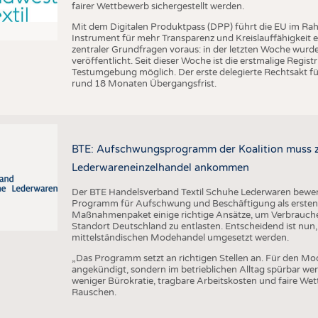
fairer Wettbewerb sichergestellt werden.
Mit dem Digitalen Produktpass (DPP) führt die EU im Ra
Instrument für mehr Transparenz und Kreislauffähigkeit 
zentraler Grundfragen voraus: in der letzten Woche wu
veröffentlicht. Seit dieser Woche ist die erstmalige Regis
Testumgebung möglich. Der erste delegierte Rechtsakt für
rund 18 Monaten Übergangsfrist.
BTE: Aufschwungsprogramm der Koalition muss zü
Lederwareneinzelhandel ankommen
Der BTE Handelsverband Textil Schuhe Lederwaren bewert
Programm für Aufschwung und Beschäftigung als ersten w
Maßnahmenpaket einige richtige Ansätze, um Verbrauch
Standort Deutschland zu entlasten. Entscheidend ist nun,
mittelständischen Modehandel umgesetzt werden.
„Das Programm setzt an richtigen Stellen an. Für den Mo
angekündigt, sondern im betrieblichen Alltag spürbar w
weniger Bürokratie, tragbare Arbeitskosten und faire We
Rauschen.