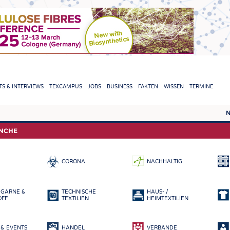
TION
S & INTERVIEWS
TEXCAMPUS
JOBS
BUSINESS
FAKTEN
WISSEN
TERMINE
N
REPORTS & INTERVIEWS
TEXC
ANCHE
TEXTINATION NEWSLINE
ROHS
CORONA
NACHHALTIG
TEXTILE LEADERSHIP
FASE
GARN
 GARNE &
TECHNISCHE
HAUS- /
GEWE
OFF
TEXTILIEN
HEIMTEXTILIEN
GESTR
& EVENTS
HANDEL
VERBÄNDE
VLIES