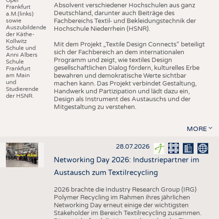
Absolvent verschiedener Hochschulen aus ganz
Frankfurt
Deutschland, darunter auch Beiträge des
a.M.(links)
sowie
Fachbereichs Textil- und Bekleidungstechnik der
Auszubildende
Hochschule Niederrhein (HSNR).
der Käthe-
Kollwitz
Mit dem Projekt „Textile Design Connects“ beteiligt
Schule und
sich der Fachbereich an dem internationalen
Anni Albers
Programm und zeigt, wie textiles Design
Schule
gesellschaftlichen Dialog fördern, kulturelles Erbe
Frankfurt
am Main
bewahren und demokratische Werte sichtbar
und
machen kann. Das Projekt verbindet Gestaltung,
Studierende
Handwerk und Partizipation und lädt dazu ein,
der HSNR.
Design als Instrument des Austauschs und der
Mitgestaltung zu verstehen.
MORE
28.07.2026
Networking Day 2026: Industriepartner im
Austausch zum Textilrecycling
2026 brachte die Industry Research Group (IRG)
Polymer Recycling im Rahmen ihres jährlichen
Networking Day erneut einige der wichtigsten
Stakeholder im Bereich Textilrecycling zusammen.