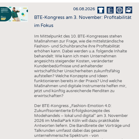
HAUS- UND HEIMTEXTILIEN
06.08.2026
BEKLEIDUNG
BTE-Kongress am 3. November: Profitabilität
TESTS
im Fokus
BUSINESS
FAKTEN
Im Mittelpunkt des 10. BTE-Kongresses stehen
Maßnahmen zur Frage, wie die mittelständische
UNTERNEHMEN
STATISTICS
Fashion- und Schuhbranche ihre Profitabilität
erhöhen kann. Dabei werden u.a. folgende Inhalte
AUSSCHREIBUNGEN
behandelt: Wie kann ich mein Unternehmen
angesichts steigender Kosten, veränderter
DTV AUSSCHREIBUNGSDIENST
Kundenbedürfnisse und anhaltender
wirtschaftlicher Unsicherheiten zukunftsfähig
WISSEN
TERMINE
aufstellen? Welche Konzepte und Ideen
funktionieren bereits in der Praxis? Und welche
DAUNENCHECK
BRANCHENTERMINE
Maßnahmen und digitale Instrumente helfen mir,
jetzt und künftig ausreichende Renditen zu
ADRESSEN & LINKS
erwirtschaften?
LABELS
Der BTE-Kongress „Fashion-Emotion 4.0:
Zukunftsorientierte Erfolgskonzepte des
PUBLIKATIONEN
Modehandels – lokal und digital“ am 3. November
2026 im MediaPark Köln will dazu praktikable
Antworten liefern. Die Bandbreite der Vorträge und
Talkrunden umfasst dabei das gesamte
unternehmerische Spektrum - von