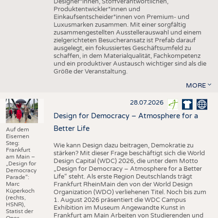
Designer*innen, Stoffverantwortlichen,
Produktentwickler*innen und
Einkaufsentscheider*innen von Premium- und
Luxusmarken zusammen. Mit einer sorgfältig
zusammengestellten Ausstellerauswahl und einem
zielgerichteten Besucheransatz ist Prefab darauf
ausgelegt, ein fokussiertes Geschäftsumfeld zu
schaffen, in dem Materialqualität, Fachkompetenz
und ein produktiver Austausch wichtiger sind als die
Größe der Veranstaltung.
MORE
28.07.2026
Design for Democracy – Atmosphere for a
Better Life
Auf dem
Eisernen
Steg:
Wie kann Design dazu beitragen, Demokratie zu
Frankfurt
stärken? Mit dieser Frage beschäftigt sich die World
am Main –
Design Capital (WDC) 2026, die unter dem Motto
„Design for
„Design for Democracy – Atmosphere for a Better
Democracy
Life“ steht. Als erste Region Deutschlands trägt
Parade“:
Marc
Frankfurt RheinMain den von der World Design
Küperkoch
Organization (WDO) verliehenen Titel. Noch bis zum
(rechts,
1. August 2026 präsentiert die WDC Campus
HSNR),
Exhibition im Museum Angewandte Kunst in
Statist der
Frankfurt am Main Arbeiten von Studierenden und
Oper