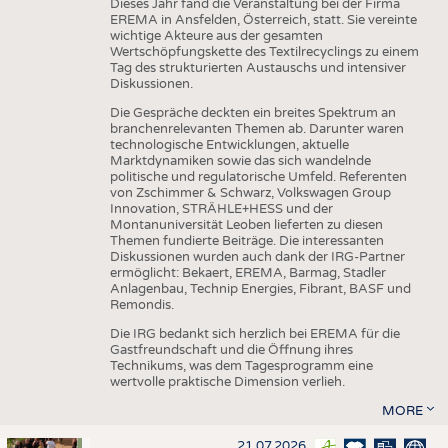
Dieses Jahr fand die Veranstaltung bei der Firma
EREMA in Ansfelden, Österreich, statt. Sie vereinte
wichtige Akteure aus der gesamten
Wertschöpfungskette des Textilrecyclings zu einem
Tag des strukturierten Austauschs und intensiver
Diskussionen.
Die Gespräche deckten ein breites Spektrum an
branchenrelevanten Themen ab. Darunter waren
technologische Entwicklungen, aktuelle
Marktdynamiken sowie das sich wandelnde
politische und regulatorische Umfeld. Referenten
von Zschimmer & Schwarz, Volkswagen Group
Innovation, STRÄHLE+HESS und der
Montanuniversität Leoben lieferten zu diesen
Themen fundierte Beiträge. Die interessanten
Diskussionen wurden auch dank der IRG-Partner
ermöglicht: Bekaert, EREMA, Barmag, Stadler
Anlagenbau, Technip Energies, Fibrant, BASF und
Remondis.
Die IRG bedankt sich herzlich bei EREMA für die
Gastfreundschaft und die Öffnung ihres
Technikums, was dem Tagesprogramm eine
wertvolle praktische Dimension verlieh.
MORE
21.07.2026