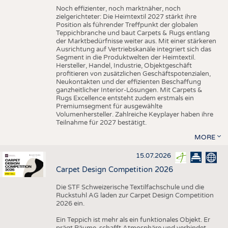
Noch effizienter, noch marktnäher, noch
zielgerichteter: Die Heimtextil 2027 stärkt ihre
Position als führender Treffpunkt der globalen
Teppichbranche und baut Carpets & Rugs entlang
der Marktbedürfnisse weiter aus. Mit einer stärkeren
Ausrichtung auf Vertriebskanäle integriert sich das
Segment in die Produktwelten der Heimtextil.
Hersteller, Handel, Industrie, Objektgeschäft
profitieren von zusätzlichen Geschäftspotenzialen,
Neukontakten und der effizienten Beschaffung
ganzheitlicher Interior-Lösungen. Mit Carpets &
Rugs Excellence entsteht zudem erstmals ein
Premiumsegment für ausgewählte
Volumenhersteller. Zahlreiche Keyplayer haben ihre
Teilnahme für 2027 bestätigt.
MORE
15.07.2026
Carpet Design Competition 2026
Die STF Schweizerische Textilfachschule und die
Ruckstuhl AG laden zur Carpet Design Competition
2026 ein.
Ein Teppich ist mehr als ein funktionales Objekt. Er
prägt Räume, schafft Atmosphäre und verbindet