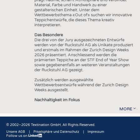
Material, Farbe und Handwerk zu einer
gestalterischen Einheit. Unter dem
Wettbewerbsthema «Out of» suchen wir innovative
Teppichentwürfe, die dieses Thema kreativ
interpretieren.
Das Besondere
Die drei von der Jury ausgezeichneten Entwürfe
werden von der Ruckstuhl AG als Unikate produziert
und erstmals im Rahmen der Zurich Design Weeks
2026 präsentiert. Anschliessend werden die
prämierten Teppiche an der STF End of Year Show
sowie gegebenenfalls an weiteren Veranstaltungen
der Ruckstuhl AG gezeigt.
Zusätzlich werden ausgewählte
Wettbewerbsentwürfe während der Zurich Design
Weeks ausgestellt.
Nachhaltigkeit im Fokus
MORE
© 2002–2026 Textination GmbH. All Rights Reserved.
Unsere AGB
Privatsphäre und Datenschutz
Impressum
Follow us on
Fußbereich