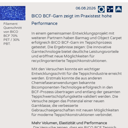
HAUS- UND HEIMTEXTILIEN
06.08.2026
BEKLEIDUNG
BICO BCF-Garn zeigt im Praxistest hohe
TESTS
Performance
Filament
Querschnitt
BUSINESS
FAKTEN
von BICO
In einem gemeinsamen Entwicklungsprojekt mit
BCF 70%
weiteren Partnern haben Barmag und Object Carpet
UNTERNEHMEN
STATISTICS
PET / 30%
erfolgreich BICO BCF-Garn im Teppichprozess
PBT.
getestet. Die Ergebnisse zeigen: Die innovative
AUSSCHREIBUNGEN
Garntechnologie bietet deutliche Leistungsvorteile
und eröffnet neue Möglichkeiten für
DTV AUSSCHREIBUNGSDIENST
recyclingorientierte Teppichkonstruktionen.
WISSEN
TERMINE
Mit den Versuchen konnte ein wichtiger
Entwicklungsschritt für die Teppichindustrie erreicht
DAUNENCHECK
BRANCHENTERMINE
werden. Erstmals konnte die aus anderen
Chemiefaseranwendungen bekannte
ADRESSEN & LINKS
Bicomponenten-Technologie erfolgreich in den
BCF-Prozess übertragen und entlang der gesamten
LABELS
Teppichwertschöpfungskette validiert werden. Die
Versuche zeigen das Potenzial einer neuen
PUBLIKATIONEN
Garnklasse, die verbesserte
Gebrauchseigenschaften mit neuen Möglichkeiten
für moderne Teppichkonstruktionen verbindet.
Mehr Volumen, Elastizität und Performance
„Die Versuche zeigen, dass ein BICO BCF Teppich