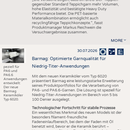
gegenüber Standard Teppichgarn mehr Volumen,
hohe Elastizität und bestätigte Heavy Duty
Performance bietet. Die PET-basierte
Materialkombination ermöglicht auch
recyclingfähige Teppichkonzepte.“, fasst
Produktmanager Markus Reichwein die
Versuchsergebnisse zusammen.
MORE
30.07.2026
Barmag: Optimierte Garnqualität für
Niedrig-Titer-Anwendungen
peziell für
PA6 und
PA6.6
Mit dem neuen Keramiköler vom Typ 6020
Anwendungen
präsentiert Barmag eine leistungsstarke Erweiterung
entwickelt:
seines Produktportfolios für die Verarbeitung von
Der neue
PA6- und PA6.6-Garnen. Die Lösung ist speziell für
Barmag
Niedrig-Titer-Anwendungen im Bereich von 5 bis
Keramiköler
Typ 6020.
100 Denier ausgelegt.
Technologischer Fortschritt für stabile Prozesse
Ein wesentliches Merkmal des neuen Models ist der
besonders filament-freundliche
Fadeneinlaufbereich, bei dem der Faden mit Öl
benetzt wird, bevor er die Keramik berührt –