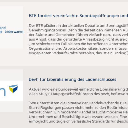
BTE fordert vereinfachte Sonntagsöffnungen und
Der BTE plädiert in der aktuellen Debatte um Sonntagsöf
Genehmigungspraxis. Denn die derzeitigen immensen Auf
der Städte und Gemeinden führen vielfach dazu, dass ver
aus Angst, dass der geforderte Anlassbezug nicht ausreic
„Im schlechtesten Fall bleiben die betroffenen Unterne
Organisations- und Arbeitskosten sitzen, sondern müssen
eingeplanten Verkaufskräfte bezahlen, das ist ein Unding
bevh für Liberalisierung des Ladenschlusses
Aktuell wird eine bundesweit einheitliche Liberalisierun
Alien Mulyk, Hauptgeschäftsführerin des bevh, befürwort
"Wir unterstützen die Initiative der Handelsverbände zu e
Starre Regelungen passen nicht mehr zu den Bedürfnisse
Verbrauchern. Ein moderner Handel braucht moderne Re
Unternehmen und Beschäftigte weiterzuentwickeln. Eine ze
ermöglicht und zugleich verlässliche Standards für Beschäf