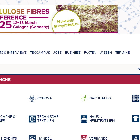
TION
S & INTERVIEWS
TEXCAMPUS
JOBS
BUSINESS
FAKTEN
WISSEN
TERMINE
N
REPORTS & INTERVIEWS
TEXC
ANCHE
TEXTINATION NEWSLINE
ROHS
CORONA
NACHHALTIG
TEXTILE LEADERSHIP
FASE
GARN
 GARNE &
TECHNISCHE
HAUS- /
GEWE
OFF
TEXTILIEN
HEIMTEXTILIEN
GESTR
& EVENTS
HANDEL
VERBÄNDE
VLIES