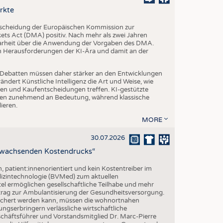
EN
rkte
STICS
tscheidung der Europäischen Kommission zur
s Act (DMA) positiv. Nach mehr als zwei Jahren
larheit über die Anwendung der Vorgaben des DMA.
en Herausforderungen der KI-Ära und damit an der
che Debatten müssen daher stärker an den Entwicklungen
dert Künstliche Intelligenz die Art und Weise, wie
n und Kaufentscheidungen treffen. KI-gestützte
n zunehmend an Bedeutung, während klassische
ieren.
MORE
30.07.2026
z wachsenden Kostendrucks“
h, patient:innenorientiert und kein Kostentreiber im
izintechnologie (BVMed) zum aktuellen
l ermöglichen gesellschaftliche Teilhabe und mehr
Beitrag zur Ambulantisierung der Gesundheitsversorgung.
esichert werden kann, müssen die wohnortnahen
ngserbringern verlässliche wirtschaftliche
ftsführer und Vorstandsmitglied Dr. Marc-Pierre