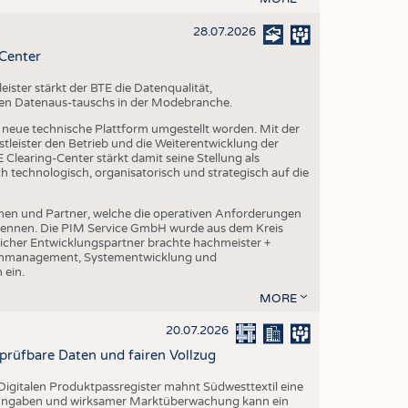
28.07.2026
-Center
ster stärkt der BTE die Datenqualität,
chen Datenaus-tauschs in der Modebranche.
ne neue technische Plattform umgestellt worden. Mit der
leister den Betrieb und die Weiterentwicklung der
Clearing-Center stärkt damit seine Stellung als
h technologisch, organisatorisch und strategisch auf die
en und Partner, welche die operativen Anforderungen
 kennen. Die PIM Service GmbH wurde aus dem Kreis
cher Entwicklungspartner brachte hachmeister +
atenmanagement, Systementwicklung und
 ein.
MORE
20.07.2026
rprüfbare Daten und fairen Vollzug
igitalen Produktpassregister mahnt Südwesttextil eine
n Angaben und wirksamer Marktüberwachung kann ein