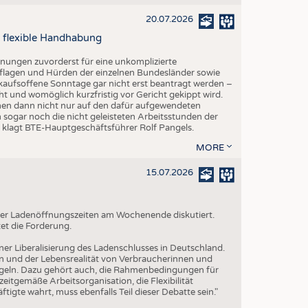
20.07.2026
 flexible Handhabung
fnungen zuvorderst für eine unkomplizierte
lagen und Hürden der einzelnen Bundesländer sowie
kaufsoffene Sonntage gar nicht erst beantragt werden –
ht und womöglich kurzfristig vor Gericht gekippt wird.
hmen dann nicht nur auf den dafür aufgewendeten
 sogar noch die nicht geleisteten Arbeitsstunden der
", klagt BTE-Hauptgeschäftsführer Rolf Pangels.
MORE
15.07.2026
g der Ladenöffnungszeiten am Wochenende diskutiert.
et die Forderung.
iner Liberalisierung des Ladenschlusses in Deutschland.
n und der Lebensrealität von Verbraucherinnen und
geln. Dazu gehört auch, die Rahmenbedingungen für
itgemäße Arbeitsorganisation, die Flexibilität
tigte wahrt, muss ebenfalls Teil dieser Debatte sein."