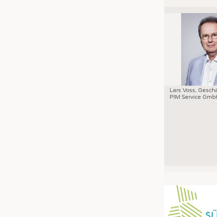
Lars Voss, Geschä
PIM Service Gmb