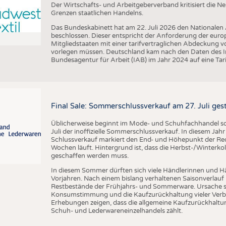
Der Wirtschafts- und Arbeitgeberverband kritisiert die 
Grenzen staatlichen Handelns.
Das Bundeskabinett hat am 22. Juli 2026 den Nationalen
beschlossen. Dieser entspricht der Anforderung der euro
Mitgliedstaaten mit einer tarifvertraglichen Abdeckung 
vorlegen müssen. Deutschland kam nach den Daten des In
Bundesagentur für Arbeit (IAB) im Jahr 2024 auf eine Ta
Final Sale: Sommerschlussverkauf am 27. Juli ges
Üblicherweise beginnt im Mode- und Schuhfachhandel sow
Juli der inoffizielle Sommerschlussverkauf. In diesem Jahr 
Schlussverkauf markiert den End- und Höhepunkt der Reduz
Wochen läuft. Hintergrund ist, dass die Herbst-/Winterkol
geschaffen werden muss.
In diesem Sommer dürften sich viele Händlerinnen und Hän
Vorjahren. Nach einem bislang verhaltenen Saisonverlauf 
Restbestände der Frühjahrs- und Sommerware. Ursache s
Konsumstimmung und die Kaufzurückhaltung vieler Verbr
Erhebungen zeigen, dass die allgemeine Kaufzurückhaltun
Schuh- und Lederwareneinzelhandels zählt.