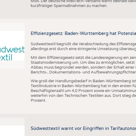
Möll. Der deutsche MedTech-Verband warnt deshalb davo
kurzfristiger Sparmaßnahmen zu machen.
Effizienzgesetz: Baden-Württemberg hat Potenzia
Südwesttextil begrüßt die Verabschiedung des Effizienzge
allerdings erst durch eine stringente Umsetzung überzeu
Mit dem Effizienzgesetz setzt die Landesregierung ein zen
Staatsmodernisierung um. Um dies zu ermöglichen, setzt di
Abbau muss begründet werden, sondern der Erhalt einer R
Berichts-, Dokumentations- und Aufbewahrungspflichten a
Wie groß der Handlungsbedarf in Baden-Württemberg ist, ze
Textilindustrie in Baden-Württemberg hat in den ersten 
Beschäftigtenzahl um 4,0 Prozent sowie ein Umsatzminus 
weiterhin von den Technischen Textilien aus. Dort stieg
Prozent.
Südwesttextil warnt vor Eingriffen in Tarifautono