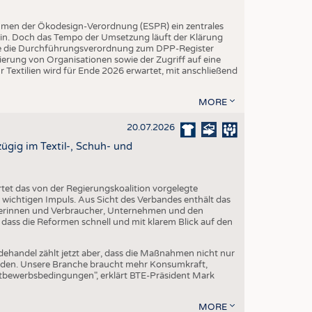
hmen der Ökodesign-Verordnung (ESPR) ein zentrales
ein. Doch das Tempo der Umsetzung läuft der Klärung
rde die Durchführungsverordnung zum DPP-Register
trierung von Organisationen sowie der Zugriff auf eine
 Textilien wird für Ende 2026 erwartet, mit anschließend
MORE
20.07.2026
gig im Textil-, Schuh- und
et das von der Regierungskoalition vorgelegte
ichtigen Impuls. Aus Sicht des Verbandes enthält das
erinnen und Verbraucher, Unternehmen und den
 dass die Reformen schnell und mit klarem Blick auf den
dehandel zählt jetzt aber, dass die Maßnahmen nicht nur
erden. Unsere Branche braucht mehr Konsumkraft,
ttbewerbsbedingungen", erklärt BTE-Präsident Mark
MORE