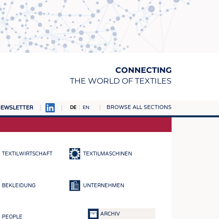
CONNECTING
THE WORLD OF TEXTILES
BROWSE ALL SECTIONS
EWSLETTER
DE
EN
AMPUS
TOFFE
TEXTILWIRTSCHAFT
TEXTILMASCHINEN
RN
E
BEKLEIDUNG
UNTERNEHMEN
BE
ICKE & GEWIRKE
ARCHIV
PEOPLE
STOFFE