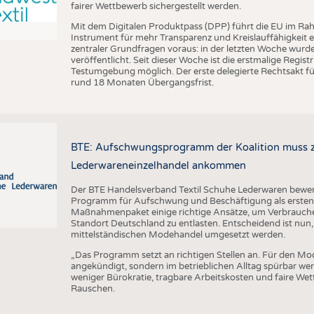
fairer Wettbewerb sichergestellt werden.
Mit dem Digitalen Produktpass (DPP) führt die EU im Ra
Instrument für mehr Transparenz und Kreislauffähigkeit 
zentraler Grundfragen voraus: in der letzten Woche wu
veröffentlicht. Seit dieser Woche ist die erstmalige Regis
Testumgebung möglich. Der erste delegierte Rechtsakt für
rund 18 Monaten Übergangsfrist.
BTE: Aufschwungsprogramm der Koalition muss zü
Lederwareneinzelhandel ankommen
Der BTE Handelsverband Textil Schuhe Lederwaren bewert
Programm für Aufschwung und Beschäftigung als ersten w
Maßnahmenpaket einige richtige Ansätze, um Verbrauch
Standort Deutschland zu entlasten. Entscheidend ist nun,
mittelständischen Modehandel umgesetzt werden.
„Das Programm setzt an richtigen Stellen an. Für den Mo
angekündigt, sondern im betrieblichen Alltag spürbar w
weniger Bürokratie, tragbare Arbeitskosten und faire We
Rauschen.