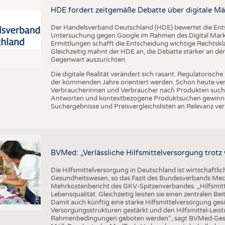
BUSINESS
FAKT
HDE fordert zeitgemäße Debatte über digitale Mä
UNTERNEHMEN
STATI
Der Handelsverband Deutschland (HDE) bewertet die En
TING
AUSSCHREIBUNGEN
Untersuchung gegen Google im Rahmen des Digital Market
Ermittlungen schafft die Entscheidung wichtige Rechtsk
DTV AUSSCHREIBUNGSDIENST
Gleichzeitig mahnt der HDE an, die Debatte stärker an d
Gegenwart auszurichten.
TERMINE
Die digitale Realität verändert sich rasant. Regulatoris
BRANCHENTERMINE
der kommenden Jahre orientiert werden. Schon heute verän
Verbraucherinnen und Verbraucher nach Produkten suche
Antworten und kontextbezogene Produktsuchen gewinne
Suchergebnisse und Preisvergleichslisten an Relevanz verl
C
r
e
d
i
t
:
B
V
M
e
d
/
K
u
r
t
P
a
u
u
s
l
BVMed: „Verlässliche Hilfsmittelversorgung trot
Die Hilfsmittelversorgung in Deutschland ist wirtschaftlic
Gesundheitswesen, so das Fazit des Bundesverbands Med
Mehrkostenbericht des GKV-Spitzenverbandes. „Hilfsmitte
Lebensqualität. Gleichzeitig leisten sie einen zentralen 
Damit auch künftig eine starke Hilfsmittelversorgung g
Versorgungsstrukturen gestärkt und den Hilfsmittel-Leistu
Rahmenbedingungen geboten werden“, sagt BVMed-Geschä