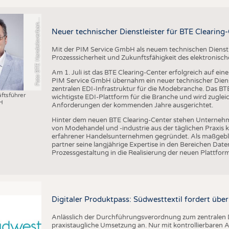
o
t
o
B
T
E
H
a
n
d
e
l
s
v
e
r
b
a
d
T
e
x
t
i
l
S
c
h
u
h
e
L
e
d
e
r
w
a
r
e
F
n
n
Neuer technischer Dienstleister für BTE Clearing
Mit der PIM Service GmbH als neuem technischen Dienstlei
Prozesssicherheit und Zukunftsfähigkeit des elektronis
Am 1. Juli ist das BTE Clearing-Center erfolgreich auf ei
PIM Service GmbH übernahm ein neuer technischer Dienst
zentralen EDI-Infrastruktur für die Modebranche. Das BTE 
ftsführer
wichtigste EDI-Plattform für die Branche und wird zugleic
H
Anforderungen der kommenden Jahre ausgerichtet.
Hinter dem neuen BTE Clearing-Center stehen Unternehm
von Modehandel und -industrie aus der täglichen Praxis
erfahrener Handelsunternehmen gegründet. Als maßgebli
partner seine langjährige Expertise in den Bereichen D
Prozessgestaltung in die Realisierung der neuen Plattform
Digitaler Produktpass: Südwesttextil fordert übe
Anlässlich der Durchführungsverordnung zum zentralen D
praxistaugliche Umsetzung an. Nur mit kontrollierbare