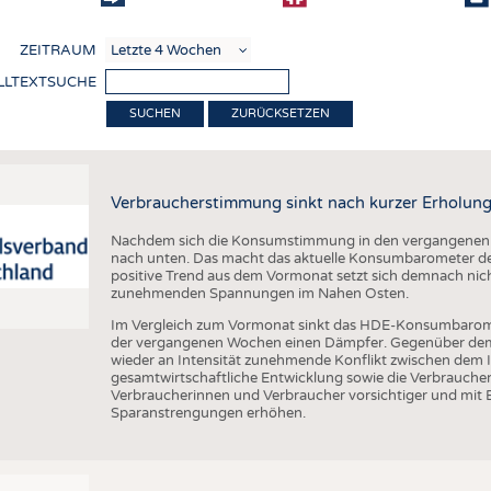
COMP
ZEITRAUM
VERE
LLTEXTSUCHE
TEXT
ZURÜCKSETZEN
SENS
RECY
Verbraucherstimmung sinkt nach kurzer Erholung
NACH
Nachdem sich die Konsumstimmung in den vergangenen Wo
KREI
nach unten. Das macht das aktuelle Konsumbarometer de
positive Trend aus dem Vormonat setzt sich demnach nicht
TECHN
zunehmenden Spannungen im Nahen Osten.
SMART
Im Vergleich zum Vormonat sinkt das HDE-Konsumbarom
der vergangenen Wochen einen Dämpfer. Gegenüber dem V
MEDI
wieder an Intensität zunehmende Konflikt zwischen dem I
gesamtwirtschaftliche Entwicklung sowie die Verbrauc
HAUS-
Verbraucherinnen und Verbraucher vorsichtiger und mit 
Sparanstrengungen erhöhen.
BEKL
TESTS