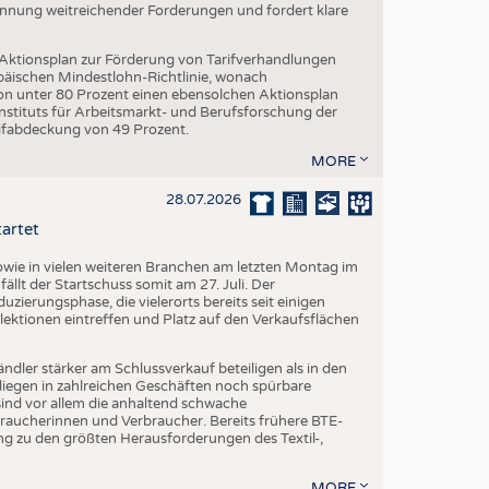
Nennung weitreichender Forderungen und fordert klare
 Aktionsplan zur Förderung von Tarifverhandlungen
päischen Mindestlohn-Richtlinie, wonach
von unter 80 Prozent einen ebensolchen Aktionsplan
stituts für Arbeitsmarkt- und Berufsforschung der
rifabdeckung von 49 Prozent.
MORE
28.07.2026
tartet
ie in vielen weiteren Branchen am letzten Montag im
fällt der Startschuss somit am 27. Juli. Der
ierungsphase, die vielerorts bereits seit einigen
lektionen eintreffen und Platz auf den Verkaufsflächen
dler stärker am Schlussverkauf beteiligen als in den
liegen in zahlreichen Geschäften noch spürbare
ind vor allem die anhaltend schwache
aucherinnen und Verbraucher. Bereits frühere BTE-
g zu den größten Herausforderungen des Textil-,
MORE