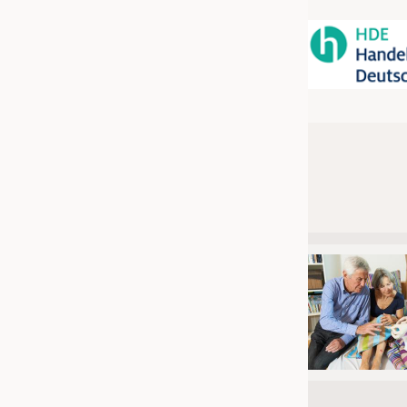
JOBS
STELLENMARKT
KRÜGER PERSONAL HEADHUN
PRAKTIKA & AUSBILDUNGEN
WISSEN
DAUNENCHECK
ADRESSEN & LINKS
LABELS
PUBLIKATIONEN