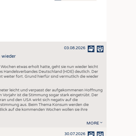
OSITES
DLUNG
ILMASCHINENBAU
ORIK
03.08.2026
CLING
 wieder
HALTIGKEIT
chen etwas erholt hatte, geht sie nun wieder leicht
SLAUFWIRTSCHAFT
s Handelsverbandes Deutschland (HDE) deutlich. Der
 weiter fort. Grund hierfür sind vermutlich die wieder
ISCHE TEXTILIEN
 TEXTILES
eter leicht und verpasst der aufgekommenen Hoffnung
orjahr ist die Stimmung sogar stark eingetrübt. Der
ZIN
ran und den USA wirkt sich negativ auf die
herstimmung aus. Beim Thema Konsum werden die
 UND HEIMTEXTILIEN
Blick auf die kommenden Wochen wollen sie ihre
EIDUNG
MORE
30.07.2026