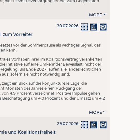
r, die Hilfsmittelversorgung erneut zum Gegenstand
MORE
30.07.2026
l zum Vorreiter
setzes vor der Sommerpause als wichtiges Signal, das
gen kann.
trales Vorhaben ihrer im Koalitionsvertrag verankerten
e Initiative auf eine Umkehr der Beweislast: nicht der
egelung. Bis Ende 2027 laufen alle landesrechtlichen
us, sofern sie nicht notwendig sind.
igt ein Blick auf die konjunkturelle Lage: die
fünf Monaten des Jahres einen Rückgang der
von 4,9 Prozent verzeichnet. Positive Impulse gehen
 die Beschäftigung um 4,0 Prozent und der Umsatz um 4,2
MORE
29.07.2026
mie und Koalitionsfreiheit