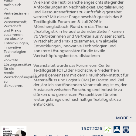
Forum
Wie kann die Textilbranche angesichts steigender
trafen sich
Anforderungen an Nachhaltigkeit, Digitalisierung
75
und Ressourceneffizienz zukunftsfähig gestaltet
Vertreter:innen
werden? Mit dieser Frage beschäftigte sich das 8.
aus
Textillogistik-Forum am 8. Juli 2026 in
Wissenschaft,
Wirtschaft
Mönchengladbach. Rund um das Thema
und Praxis
„Textillogistik in herausfordernden Zeiten“ kamen
zusammen,
75 Vertreterinnen und Vertreter aus Wissenschaft,
um aktuelle
Wirtschaft und Praxis zusammen, um aktuelle
Entwicklungen,
Entwicklungen, innovative Technologien und
innovative
konkrete Lösungsansätze für die textile
Technologien
Wertschöpfungskette zu diskutieren.
und
konkrete
Lösungsansätze
Veranstaltet wurde das Forum vom Center
für die
Textillogistik (CTL) der Hochschule Niederrhein
textile
(HSNR) gemeinsam mit dem Fraunhofer-Institut für
Wertschöpfungskette
Materialfluss und Logistik (IML) in Dortmund. Ziel
zu
der jährlich stattfindenden Veranstaltung ist es, den
diskutieren.
Austausch zwischen Forschung und Industrie zu
stärken und gemeinsam Perspektiven für eine
leistungsfähige und nachhaltige Textillogistik zu
entwickeln.
MORE
15.07.2026