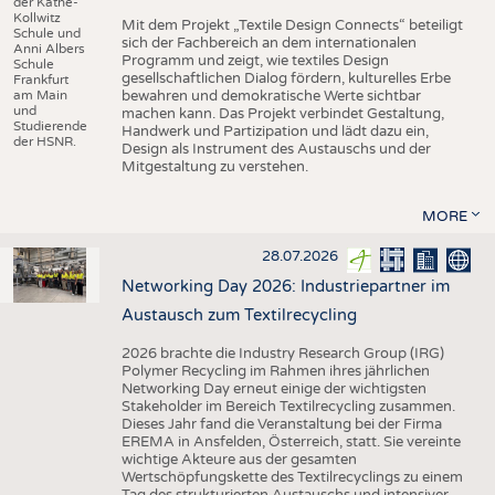
der Käthe-
Kollwitz
Mit dem Projekt „Textile Design Connects“ beteiligt
Schule und
sich der Fachbereich an dem internationalen
Anni Albers
Programm und zeigt, wie textiles Design
Schule
gesellschaftlichen Dialog fördern, kulturelles Erbe
Frankfurt
am Main
bewahren und demokratische Werte sichtbar
und
machen kann. Das Projekt verbindet Gestaltung,
Studierende
Handwerk und Partizipation und lädt dazu ein,
der HSNR.
Design als Instrument des Austauschs und der
Mitgestaltung zu verstehen.
MORE
28.07.2026
Networking Day 2026: Industriepartner im
Austausch zum Textilrecycling
2026 brachte die Industry Research Group (IRG)
Polymer Recycling im Rahmen ihres jährlichen
Networking Day erneut einige der wichtigsten
Stakeholder im Bereich Textilrecycling zusammen.
Dieses Jahr fand die Veranstaltung bei der Firma
EREMA in Ansfelden, Österreich, statt. Sie vereinte
wichtige Akteure aus der gesamten
Wertschöpfungskette des Textilrecyclings zu einem
Tag des strukturierten Austauschs und intensiver