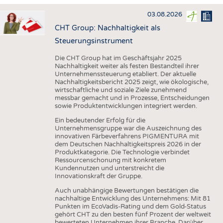
HAUS- UND HEIMTEXTILIEN
03.08.2026
BEKLEIDUNG
CHT Group: Nachhaltigkeit als
TESTS
Steuerungsinstrument
BUSINESS
FAKTEN
Die CHT Group hat im Geschäftsjahr 2025
Nachhaltigkeit weiter als festen Bestandteil ihrer
UNTERNEHMEN
STATISTICS
Unternehmenssteuerung etabliert. Der aktuelle
Nachhaltigkeitsbericht 2025 zeigt, wie ökologische,
AUSSCHREIBUNGEN
wirtschaftliche und soziale Ziele zunehmend
messbar gemacht und in Prozesse, Entscheidungen
DTV AUSSCHREIBUNGSDIENST
sowie Produktentwicklungen integriert werden.
WISSEN
TERMINE
Ein bedeutender Erfolg für die
Unternehmensgruppe war die Auszeichnung des
DAUNENCHECK
BRANCHENTERMINE
innovativen Färbeverfahrens PIGMENTURA mit
dem Deutschen Nachhaltigkeitspreis 2026 in der
ADRESSEN & LINKS
Produktkategorie. Die Technologie verbindet
Ressourcenschonung mit konkretem
LABELS
Kundennutzen und unterstreicht die
Innovationskraft der Gruppe.
PUBLIKATIONEN
Auch unabhängige Bewertungen bestätigen die
nachhaltige Entwicklung des Unternehmens: Mit 81
Punkten im EcoVadis-Rating und dem Gold-Status
gehört CHT zu den besten fünf Prozent der weltweit
bewerteten Unternehmen ihrer Branche. Darüber