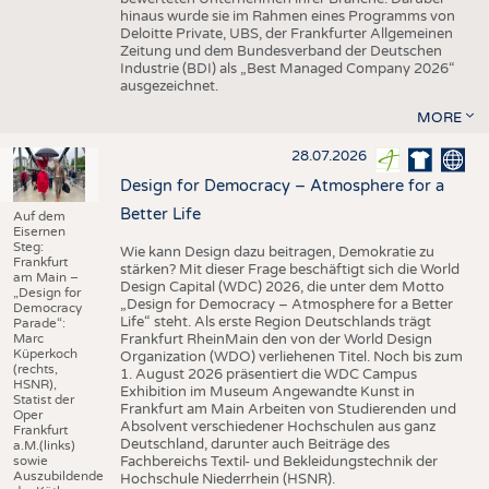
hinaus wurde sie im Rahmen eines Programms von
Deloitte Private, UBS, der Frankfurter Allgemeinen
Zeitung und dem Bundesverband der Deutschen
Industrie (BDI) als „Best Managed Company 2026“
ausgezeichnet.
MORE
28.07.2026
Design for Democracy – Atmosphere for a
Better Life
Auf dem
Eisernen
Steg:
Wie kann Design dazu beitragen, Demokratie zu
Frankfurt
stärken? Mit dieser Frage beschäftigt sich die World
am Main –
Design Capital (WDC) 2026, die unter dem Motto
„Design for
„Design for Democracy – Atmosphere for a Better
Democracy
Life“ steht. Als erste Region Deutschlands trägt
Parade“:
Marc
Frankfurt RheinMain den von der World Design
Küperkoch
Organization (WDO) verliehenen Titel. Noch bis zum
(rechts,
1. August 2026 präsentiert die WDC Campus
HSNR),
Exhibition im Museum Angewandte Kunst in
Statist der
Frankfurt am Main Arbeiten von Studierenden und
Oper
Absolvent verschiedener Hochschulen aus ganz
Frankfurt
Deutschland, darunter auch Beiträge des
a.M.(links)
sowie
Fachbereichs Textil- und Bekleidungstechnik der
Auszubildende
Hochschule Niederrhein (HSNR).