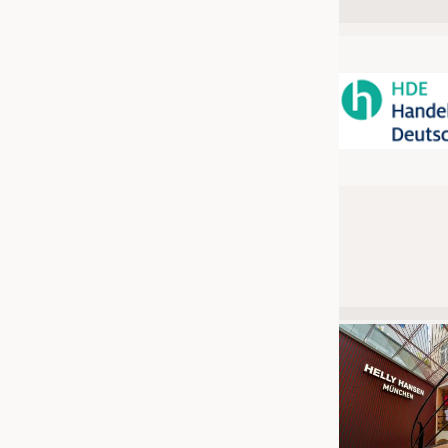
JOBS
STELLENMARKT
KRÜGER PERSONAL HEADHUN
PRAKTIKA & AUSBILDUNGEN
WISSEN
DAUNENCHECK
ADRESSEN & LINKS
LABELS
PUBLIKATIONEN