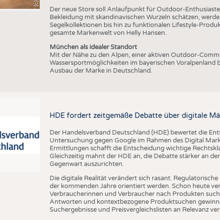
Der neue Store soll Anlaufpunkt für Outdoor-Enthusiasten
Bekleidung mit skandinavischen Wurzeln schätzen, werde
Segelkollektionen bis hin zu funktionalen Lifestyle-Prod
gesamte Markenwelt von Helly Hansen.
München als idealer Standort
Mit der Nähe zu den Alpen, einer aktiven Outdoor-Commun
Wassersportmöglichkeiten im bayerischen Voralpenland b
Ausbau der Marke in Deutschland.
HDE fordert zeitgemäße Debatte über digitale Mä
Der Handelsverband Deutschland (HDE) bewertet die En
Untersuchung gegen Google im Rahmen des Digital Market
Ermittlungen schafft die Entscheidung wichtige Rechtsk
Gleichzeitig mahnt der HDE an, die Debatte stärker an d
Gegenwart auszurichten.
Die digitale Realität verändert sich rasant. Regulatoris
der kommenden Jahre orientiert werden. Schon heute verän
Verbraucherinnen und Verbraucher nach Produkten suche
Antworten und kontextbezogene Produktsuchen gewinne
Suchergebnisse und Preisvergleichslisten an Relevanz verl