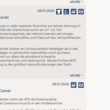
MORE
28.07.2026
tartet
ie in vielen weiteren Branchen am letzten Montag im
fällt der Startschuss somit am 27. Juli. Der
ierungsphase, die vielerorts bereits seit einigen
lektionen eintreffen und Platz auf den Verkaufsflächen
dler stärker am Schlussverkauf beteiligen als in den
liegen in zahlreichen Geschäften noch spürbare
ind vor allem die anhaltend schwache
aucherinnen und Verbraucher. Bereits frühere BTE-
g zu den größten Herausforderungen des Textil-,
MORE
28.07.2026
-Center
ster stärkt der BTE die Datenqualität,
chen Datenaus-tauschs in der Modebranche.