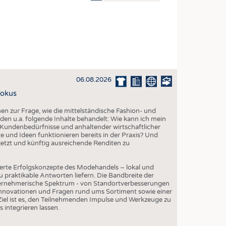
OSITES
DLUNG
ILMASCHINENBAU
ORIK
06.08.2026
CLING
Fokus
HALTIGKEIT
 zur Frage, wie die mittelständische Fashion- und
SLAUFWIRTSCHAFT
den u.a. folgende Inhalte behandelt: Wie kann ich mein
Kundenbedürfnisse und anhaltender wirtschaftlicher
ISCHE TEXTILIEN
 und Ideen funktionieren bereits in der Praxis? Und
etzt und künftig ausreichende Renditen zu
 TEXTILES
ZIN
erte Erfolgskonzepte des Modehandels – lokal und
 praktikable Antworten liefern. Die Bandbreite der
 UND HEIMTEXTILIEN
ternehmerische Spektrum - von Standortverbesserungen
Innovationen und Fragen rund ums Sortiment sowie einer
EIDUNG
iel ist es, den Teilnehmenden Impulse und Werkzeuge zu
s integrieren lassen.