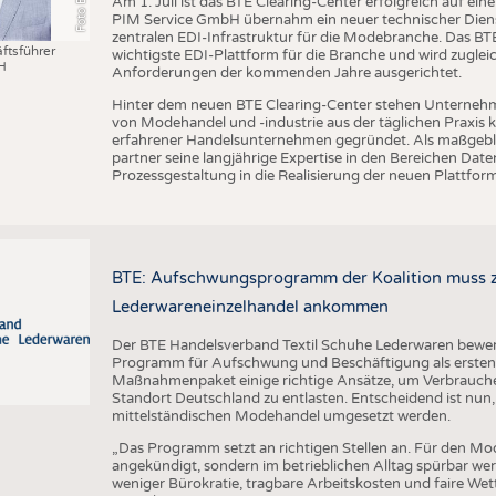
Am 1. Juli ist das BTE Clearing-Center erfolgreich auf ei
PIM Service GmbH übernahm ein neuer technischer Dienst
zentralen EDI-Infrastruktur für die Modebranche. Das BTE 
ftsführer
wichtigste EDI-Plattform für die Branche und wird zugleic
H
Anforderungen der kommenden Jahre ausgerichtet.
Hinter dem neuen BTE Clearing-Center stehen Unternehm
von Modehandel und -industrie aus der täglichen Praxis
erfahrener Handelsunternehmen gegründet. Als maßgebli
partner seine langjährige Expertise in den Bereichen D
Prozessgestaltung in die Realisierung der neuen Plattform
BTE: Aufschwungsprogramm der Koalition muss zü
Lederwareneinzelhandel ankommen
Der BTE Handelsverband Textil Schuhe Lederwaren bewert
Programm für Aufschwung und Beschäftigung als ersten w
Maßnahmenpaket einige richtige Ansätze, um Verbrauch
Standort Deutschland zu entlasten. Entscheidend ist nun,
mittelständischen Modehandel umgesetzt werden.
„Das Programm setzt an richtigen Stellen an. Für den Mo
angekündigt, sondern im betrieblichen Alltag spürbar w
weniger Bürokratie, tragbare Arbeitskosten und faire We