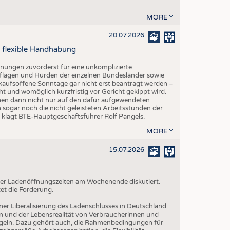
MORE
20.07.2026
 flexible Handhabung
fnungen zuvorderst für eine unkomplizierte
lagen und Hürden der einzelnen Bundesländer sowie
kaufsoffene Sonntage gar nicht erst beantragt werden –
ht und womöglich kurzfristig vor Gericht gekippt wird.
hmen dann nicht nur auf den dafür aufgewendeten
 sogar noch die nicht geleisteten Arbeitsstunden der
", klagt BTE-Hauptgeschäftsführer Rolf Pangels.
MORE
15.07.2026
g der Ladenöffnungszeiten am Wochenende diskutiert.
et die Forderung.
iner Liberalisierung des Ladenschlusses in Deutschland.
n und der Lebensrealität von Verbraucherinnen und
geln. Dazu gehört auch, die Rahmenbedingungen für