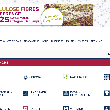
TION
S & INTERVIEWS
TEXCAMPUS
JOBS
BUSINESS
FAKTEN
WISSEN
TERMINE
N
REPORTS & INTERVIEWS
TEXC
ANCHE
TEXTINATION NEWSLINE
ROHS
CORONA
NACHHALTIG
TEXTILE LEADERSHIP
FASE
GARN
 GARNE &
TECHNISCHE
HAUS- /
GEWE
OFF
TEXTILIEN
HEIMTEXTILIEN
GESTR
& EVENTS
HANDEL
VERBÄNDE
VLIES