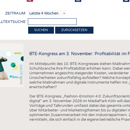
COMP
ZEITRAUM
VERE
LLTEXTSUCHE
TEXT
ZURÜCKSETZEN
SENS
RECY
BTE-Kongress am 3. November: Profitabilität im 
NACH
Im Mittelpunkt des 10. BTE-Kongresses stehen Maßnahmen
KREI
Grafik (c) BTE
Schuhbranche ihre Profitabilität erhöhen kann. Dabei wer
Unternehmen angesichts steigender Kosten, veränderter 
TECHN
Unsicherheiten zukunftsfähig aufstellen? Welche Konzepte
welche Maßnahmen und digitale Instrumente helfen mir, j
SMART
erwirtschaften?
MEDI
Der BTE-Kongress „Fashion-Emotion 4.0: Zukunftsorienti
digital“ am 3. November 2026 im MediaPark Köln will dazu
HAUS-
Vorträge und Talkrunden umfasst dabei das gesamte un
über Mitarbeiter- und Marketingthemen bis zu digitalen 
BEKL
optimierten Zusammenarbeit mit den Industriepartnern. Z
vermitteln, die sich einfach in die eigene betriebliche Praxi
TESTS