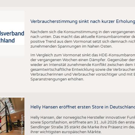
BUSINESS
FAKT
UNTERNEHMEN
STATI
TING
AUSSCHREIBUNGEN
Verbraucherstimmung sinkt nach kurzer Erholung
DTV AUSSCHREIBUNGSDIENST
Nachdem sich die Konsumstimmung in den vergangenen Wo
nach unten. Das macht das aktuelle Konsumbarometer de
TERMINE
positive Trend aus dem Vormonat setzt sich demnach nicht
zunehmenden Spannungen im Nahen Osten.
BRANCHENTERMINE
Im Vergleich zum Vormonat sinkt das HDE-Konsumbarom
der vergangenen Wochen einen Dämpfer. Gegenüber dem V
wieder an Intensität zunehmende Konflikt zwischen dem I
gesamtwirtschaftliche Entwicklung sowie die Verbrauc
Verbraucherinnen und Verbraucher vorsichtiger und mit 
Sparanstrengungen erhöhen.
Helly Hansen eröffnet ersten Store in Deutschlan
(c) Helly Hansen
Helly Hansen, der norwegische Hersteller innovativer Fu
sowie Sportsfashion, eröffnete am 31. Juli 2026 den erst
Sendlinger Straße 35 stärkt die Marke ihre Präsenz im de
ihrer wichtigsten europäischen Märkte.