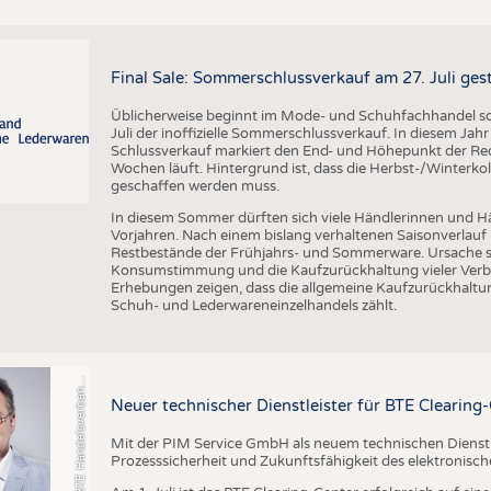
Final Sale: Sommerschlussverkauf am 27. Juli ges
Üblicherweise beginnt im Mode- und Schuhfachhandel sow
Juli der inoffizielle Sommerschlussverkauf. In diesem Jahr 
Schlussverkauf markiert den End- und Höhepunkt der Reduz
Wochen läuft. Hintergrund ist, dass die Herbst-/Winterkol
geschaffen werden muss.
In diesem Sommer dürften sich viele Händlerinnen und Hän
Vorjahren. Nach einem bislang verhaltenen Saisonverlauf 
o
t
o
B
T
E
H
a
n
d
e
l
s
v
e
r
b
a
d
T
e
x
t
i
l
S
c
h
u
h
e
L
e
d
e
r
w
a
r
e
Restbestände der Frühjahrs- und Sommerware. Ursache s
Konsumstimmung und die Kaufzurückhaltung vieler Verbr
Erhebungen zeigen, dass die allgemeine Kaufzurückhaltun
Schuh- und Lederwareneinzelhandels zählt.
F
n
n
Neuer technischer Dienstleister für BTE Clearing
Mit der PIM Service GmbH als neuem technischen Dienstlei
Prozesssicherheit und Zukunftsfähigkeit des elektronis