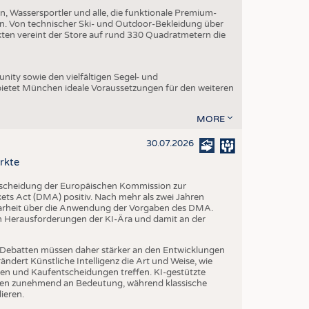
, Wassersportler und alle, die funktionale Premium-
n. Von technischer Ski- und Outdoor-Bekleidung über
ukten vereint der Store auf rund 330 Quadratmetern die
ity sowie den vielfältigen Segel- und
ietet München ideale Voraussetzungen für den weiteren
MORE
30.07.2026
rkte
tscheidung der Europäischen Kommission zur
s Act (DMA) positiv. Nach mehr als zwei Jahren
larheit über die Anwendung der Vorgaben des DMA.
en Herausforderungen der KI-Ära und damit an der
che Debatten müssen daher stärker an den Entwicklungen
dert Künstliche Intelligenz die Art und Weise, wie
n und Kaufentscheidungen treffen. KI-gestützte
n zunehmend an Bedeutung, während klassische
ieren.