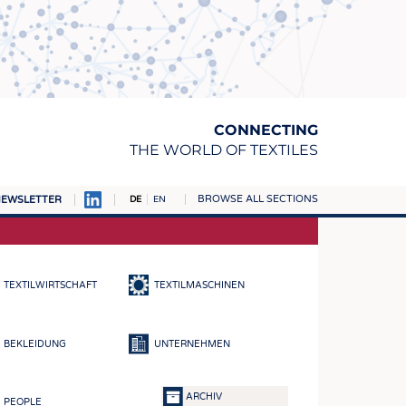
CONNECTING
THE WORLD OF TEXTILES
BROWSE ALL SECTIONS
EWSLETTER
DE
EN
AMPUS
TOFFE
TEXTILWIRTSCHAFT
TEXTILMASCHINEN
RN
E
BEKLEIDUNG
UNTERNEHMEN
BE
ICKE & GEWIRKE
ARCHIV
PEOPLE
STOFFE