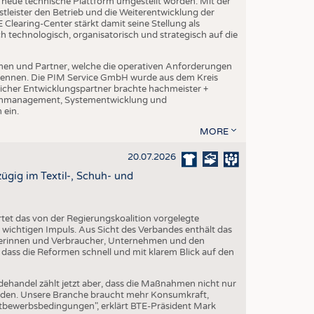
ne neue technische Plattform umgestellt worden. Mit der
leister den Betrieb und die Weiterentwicklung der
Clearing-Center stärkt damit seine Stellung als
h technologisch, organisatorisch und strategisch auf die
en und Partner, welche die operativen Anforderungen
 kennen. Die PIM Service GmbH wurde aus dem Kreis
cher Entwicklungspartner brachte hachmeister +
atenmanagement, Systementwicklung und
 ein.
MORE
20.07.2026
gig im Textil-, Schuh- und
et das von der Regierungskoalition vorgelegte
ichtigen Impuls. Aus Sicht des Verbandes enthält das
erinnen und Verbraucher, Unternehmen und den
 dass die Reformen schnell und mit klarem Blick auf den
dehandel zählt jetzt aber, dass die Maßnahmen nicht nur
erden. Unsere Branche braucht mehr Konsumkraft,
ttbewerbsbedingungen", erklärt BTE-Präsident Mark