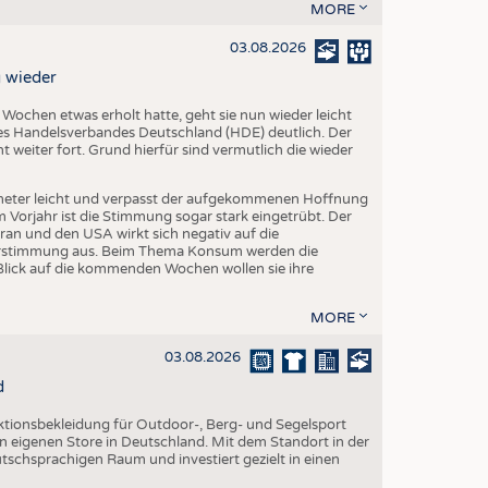
EN
MORE
STICS
03.08.2026
 wieder
chen etwas erholt hatte, geht sie nun wieder leicht
s Handelsverbandes Deutschland (HDE) deutlich. Der
 weiter fort. Grund hierfür sind vermutlich die wieder
eter leicht und verpasst der aufgekommenen Hoffnung
orjahr ist die Stimmung sogar stark eingetrübt. Der
ran und den USA wirkt sich negativ auf die
herstimmung aus. Beim Thema Konsum werden die
Blick auf die kommenden Wochen wollen sie ihre
MORE
03.08.2026
d
nktionsbekleidung für Outdoor-, Berg- und Segelsport
en eigenen Store in Deutschland. Mit dem Standort in der
utschsprachigen Raum und investiert gezielt in einen