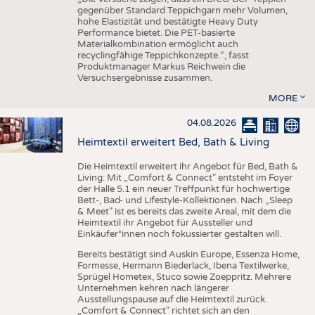
gegenüber Standard Teppichgarn mehr Volumen,
hohe Elastizität und bestätigte Heavy Duty
Performance bietet. Die PET-basierte
Materialkombination ermöglicht auch
recyclingfähige Teppichkonzepte.“, fasst
Produktmanager Markus Reichwein die
Versuchsergebnisse zusammen.
MORE
04.08.2026
Heimtextil erweitert Bed, Bath & Living
Die Heimtextil erweitert ihr Angebot für Bed, Bath &
Living: Mit „Comfort & Connect" entsteht im Foyer
der Halle 5.1 ein neuer Treffpunkt für hochwertige
Bett-, Bad- und Lifestyle-Kollektionen. Nach „Sleep
& Meet" ist es bereits das zweite Areal, mit dem die
Heimtextil ihr Angebot für Aussteller und
Einkäufer*innen noch fokussierter gestalten will.
Bereits bestätigt sind Auskin Europe, Essenza Home,
Formesse, Hermann Biederlack, Ibena Textilwerke,
Sprügel Hometex, Stuco sowie Zoeppritz. Mehrere
Unternehmen kehren nach längerer
Ausstellungspause auf die Heimtextil zurück.
„Comfort & Connect" richtet sich an den