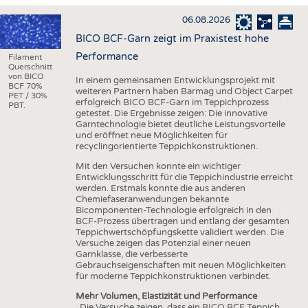
HAUS- UND HEIMTEXTILIEN
06.08.2026
BEKLEIDUNG
BICO BCF-Garn zeigt im Praxistest hohe
TESTS
Performance
Filament
Querschnitt
BUSINESS
FAKTEN
von BICO
In einem gemeinsamen Entwicklungsprojekt mit
BCF 70%
weiteren Partnern haben Barmag und Object Carpet
UNTERNEHMEN
STATISTICS
PET / 30%
erfolgreich BICO BCF-Garn im Teppichprozess
PBT.
getestet. Die Ergebnisse zeigen: Die innovative
AUSSCHREIBUNGEN
Garntechnologie bietet deutliche Leistungsvorteile
und eröffnet neue Möglichkeiten für
DTV AUSSCHREIBUNGSDIENST
recyclingorientierte Teppichkonstruktionen.
WISSEN
TERMINE
Mit den Versuchen konnte ein wichtiger
Entwicklungsschritt für die Teppichindustrie erreicht
DAUNENCHECK
BRANCHENTERMINE
werden. Erstmals konnte die aus anderen
Chemiefaseranwendungen bekannte
ADRESSEN & LINKS
Bicomponenten-Technologie erfolgreich in den
BCF-Prozess übertragen und entlang der gesamten
LABELS
Teppichwertschöpfungskette validiert werden. Die
Versuche zeigen das Potenzial einer neuen
PUBLIKATIONEN
Garnklasse, die verbesserte
Gebrauchseigenschaften mit neuen Möglichkeiten
für moderne Teppichkonstruktionen verbindet.
Mehr Volumen, Elastizität und Performance
„Die Versuche zeigen, dass ein BICO BCF Teppich