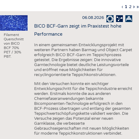
HAUS- UND HEIMTEXTILIEN
Vorherig
‹
Aktuell
1
Seite
2
Nä
›
L
»
Seitennummerierung
Seite
Seite
Sei
S
BEKLEIDUNG
06.08.2026
TESTS
BICO BCF-Garn zeigt im Praxistest hohe
BUSINESS
FAKTEN
Performance
Filament
Querschnitt
UNTERNEHMEN
STATISTICS
von BICO
In einem gemeinsamen Entwicklungsprojekt mit
BCF 70%
weiteren Partnern haben Barmag und Object Carpet
PET / 30%
AUSSCHREIBUNGEN
erfolgreich BICO BCF-Garn im Teppichprozess
PBT.
getestet. Die Ergebnisse zeigen: Die innovative
DTV AUSSCHREIBUNGSDIENST
Garntechnologie bietet deutliche Leistungsvorteile
und eröffnet neue Möglichkeiten für
WISSEN
TERMINE
recyclingorientierte Teppichkonstruktionen.
DAUNENCHECK
BRANCHENTERMINE
Mit den Versuchen konnte ein wichtiger
Entwicklungsschritt für die Teppichindustrie erreicht
ADRESSEN & LINKS
werden. Erstmals konnte die aus anderen
Chemiefaseranwendungen bekannte
LABELS
Bicomponenten-Technologie erfolgreich in den
BCF-Prozess übertragen und entlang der gesamten
PUBLIKATIONEN
Teppichwertschöpfungskette validiert werden. Die
Versuche zeigen das Potenzial einer neuen
Garnklasse, die verbesserte
Gebrauchseigenschaften mit neuen Möglichkeiten
für moderne Teppichkonstruktionen verbindet.