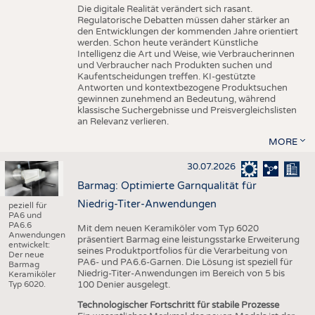
Die digitale Realität verändert sich rasant.
Regulatorische Debatten müssen daher stärker an
den Entwicklungen der kommenden Jahre orientiert
werden. Schon heute verändert Künstliche
Intelligenz die Art und Weise, wie Verbraucherinnen
und Verbraucher nach Produkten suchen und
Kaufentscheidungen treffen. KI-gestützte
Antworten und kontextbezogene Produktsuchen
gewinnen zunehmend an Bedeutung, während
klassische Suchergebnisse und Preisvergleichslisten
an Relevanz verlieren.
MORE
30.07.2026
Barmag: Optimierte Garnqualität für
Niedrig-Titer-Anwendungen
peziell für
PA6 und
PA6.6
Mit dem neuen Keramiköler vom Typ 6020
Anwendungen
präsentiert Barmag eine leistungsstarke Erweiterung
entwickelt:
seines Produktportfolios für die Verarbeitung von
Der neue
PA6- und PA6.6-Garnen. Die Lösung ist speziell für
Barmag
Niedrig-Titer-Anwendungen im Bereich von 5 bis
Keramiköler
Typ 6020.
100 Denier ausgelegt.
Technologischer Fortschritt für stabile Prozesse