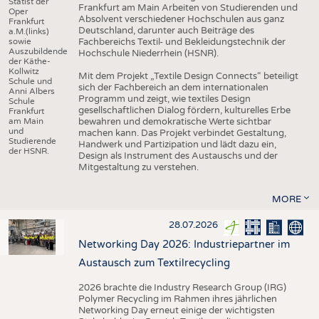
Statist der
Frankfurt am Main Arbeiten von Studierenden und
Oper
Absolvent verschiedener Hochschulen aus ganz
Frankfurt
Deutschland, darunter auch Beiträge des
a.M.(links)
sowie
Fachbereichs Textil- und Bekleidungstechnik der
Auszubildende
Hochschule Niederrhein (HSNR).
der Käthe-
Kollwitz
Mit dem Projekt „Textile Design Connects“ beteiligt
Schule und
sich der Fachbereich an dem internationalen
Anni Albers
Programm und zeigt, wie textiles Design
Schule
gesellschaftlichen Dialog fördern, kulturelles Erbe
Frankfurt
am Main
bewahren und demokratische Werte sichtbar
und
machen kann. Das Projekt verbindet Gestaltung,
Studierende
Handwerk und Partizipation und lädt dazu ein,
der HSNR.
Design als Instrument des Austauschs und der
Mitgestaltung zu verstehen.
MORE
28.07.2026
Networking Day 2026: Industriepartner im
Austausch zum Textilrecycling
2026 brachte die Industry Research Group (IRG)
Polymer Recycling im Rahmen ihres jährlichen
Networking Day erneut einige der wichtigsten