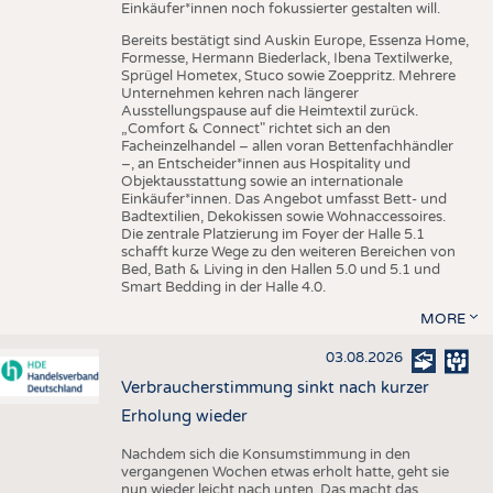
Einkäufer*innen noch fokussierter gestalten will.
Bereits bestätigt sind Auskin Europe, Essenza Home,
Formesse, Hermann Biederlack, Ibena Textilwerke,
Sprügel Hometex, Stuco sowie Zoeppritz. Mehrere
Unternehmen kehren nach längerer
Ausstellungspause auf die Heimtextil zurück.
„Comfort & Connect" richtet sich an den
Facheinzelhandel – allen voran Bettenfachhändler
–, an Entscheider*innen aus Hospitality und
Objektausstattung sowie an internationale
Einkäufer*innen. Das Angebot umfasst Bett- und
Badtextilien, Dekokissen sowie Wohnaccessoires.
Die zentrale Platzierung im Foyer der Halle 5.1
schafft kurze Wege zu den weiteren Bereichen von
Bed, Bath & Living in den Hallen 5.0 und 5.1 und
Smart Bedding in der Halle 4.0.
MORE
03.08.2026
Verbraucherstimmung sinkt nach kurzer
Erholung wieder
Nachdem sich die Konsumstimmung in den
vergangenen Wochen etwas erholt hatte, geht sie
nun wieder leicht nach unten. Das macht das