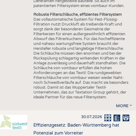
Lieferanten hergestellte Bauteile. So auch im
patentierten Filtersystem eines vombaur-Kunden.
Robuste Filterschläuche, effizientes Filtersystem
Das vollautomatische System für Fest-Flüssig-
Filtration nutzt Druckluft als treibende Kraft und
sorgt dank der besonderen Geometrie der
Filterkerzen für einen außergewöhnlich effizienten
Abwurf des Filtrerkuchens. Für das hocheffiziente
und nahezu wartungsfreie System braucht der
Hersteller robuste und langlebige Filterschläuche.
Die Schläuche müssen den enormen und bei der
Rückspülung schlagartig wirkenden Kräften in der
Anlage zuverlässig und dauerhaft standhalten. Die
Schläuche von vombaur erfüllen die hohen
Anforderungen an das Textil: Die rundgewebten
Filterschläuche von vombaur weisen weder Naht-
noch Schweißverläufe auf. Das macht sie besonders
robust. Damit ist das Wuppertaler Textil-
Unternehmen, das zur Textation Group gehört, der
ideale Partner für das neue Filtersystem.
MORE
30.07.2026
Effizienzgesetz: Baden-Württemberg hat
Potenzial zum Vorreiter