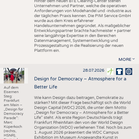
Hinter dem neuen BTE Clearing-Center stehen
Unternehmen und Partner, welche die operativen
Anforderungen von Modehandel und -industrie aus
der täglichen Praxis kennen. Die PIM Service GmbH
wurde aus dem Kreis erfahrener
Handelsunternehmen gegründet. Als maßgeblicher
Entwicklungspartner brachte hachmeister + partner
seine langjährige Expertise in den Bereichen
Datenmanagement, Systementwicklung und
Prozessgestaltung in die Realisierung der neuen
Plattform ein.
MORE
28.07.2026
Design for Democracy – Atmosphere for a
Better Life
Auf dem
Eisernen
Steg:
Wie kann Design dazu beitragen, Demokratie zu
Frankfurt
stärken? Mit dieser Frage beschäftigt sich die World
am Main –
Design Capital (WDC) 2026, die unter dem Motto
„Design for
„Design for Democracy – Atmosphere for a Better
Democracy
Life“ steht. Als erste Region Deutschlands trägt
Parade“:
Marc
Frankfurt RheinMain den von der World Design
Küperkoch
Organization (WDO) verliehenen Titel. Noch bis zum
(rechts,
1. August 2026 präsentiert die WDC Campus
HSNR),
Exhibition im Museum Angewandte Kunst in