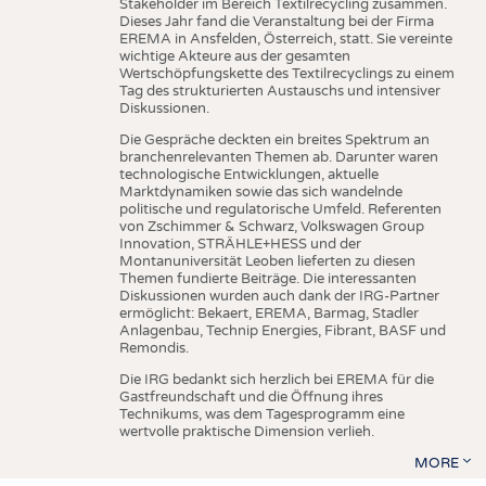
Stakeholder im Bereich Textilrecycling zusammen.
Dieses Jahr fand die Veranstaltung bei der Firma
EREMA in Ansfelden, Österreich, statt. Sie vereinte
wichtige Akteure aus der gesamten
Wertschöpfungskette des Textilrecyclings zu einem
Tag des strukturierten Austauschs und intensiver
Diskussionen.
Die Gespräche deckten ein breites Spektrum an
branchenrelevanten Themen ab. Darunter waren
technologische Entwicklungen, aktuelle
Marktdynamiken sowie das sich wandelnde
politische und regulatorische Umfeld. Referenten
von Zschimmer & Schwarz, Volkswagen Group
Innovation, STRÄHLE+HESS und der
Montanuniversität Leoben lieferten zu diesen
Themen fundierte Beiträge. Die interessanten
Diskussionen wurden auch dank der IRG-Partner
ermöglicht: Bekaert, EREMA, Barmag, Stadler
Anlagenbau, Technip Energies, Fibrant, BASF und
Remondis.
Die IRG bedankt sich herzlich bei EREMA für die
Gastfreundschaft und die Öffnung ihres
Technikums, was dem Tagesprogramm eine
wertvolle praktische Dimension verlieh.
MORE