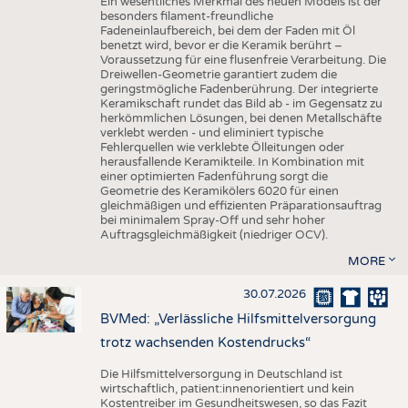
Ein wesentliches Merkmal des neuen Models ist der
besonders filament-freundliche
Fadeneinlaufbereich, bei dem der Faden mit Öl
benetzt wird, bevor er die Keramik berührt –
Voraussetzung für eine flusenfreie Verarbeitung. Die
Dreiwellen-Geometrie garantiert zudem die
geringstmögliche Fadenberührung. Der integrierte
Keramikschaft rundet das Bild ab - im Gegensatz zu
herkömmlichen Lösungen, bei denen Metallschäfte
verklebt werden - und eliminiert typische
Fehlerquellen wie verklebte Ölleitungen oder
herausfallende Keramikteile. In Kombination mit
einer optimierten Fadenführung sorgt die
Geometrie des Keramikölers 6020 für einen
gleichmäßigen und effizienten Präparationsauftrag
bei minimalem Spray-Off und sehr hoher
Auftragsgleichmäßigkeit (niedriger OCV).
MORE
30.07.2026
BVMed: „Verlässliche Hilfsmittelversorgung
trotz wachsenden Kostendrucks“
Die Hilfsmittelversorgung in Deutschland ist
wirtschaftlich, patient:innenorientiert und kein
Kostentreiber im Gesundheitswesen, so das Fazit