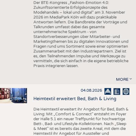
Der BTE-Kongress „Fashion-Emotion 4.0:
Zukunftsorientierte Erfolgskonzepte des
Modehandels – lokal und digital“ am 3. November
2026 im MediaPark Köln will dazu praktikable
Antworten liefern. Die Bandbreite der Vorträge und
Talkrunden umfasst dabei das gesamte
unternehmerische Spektrum - von
Standortverbesserungen über Mitarbeiter- und
Marketingthemen bis zu digitalen Innovationen und
Fragen rund ums Sortiment sowie einer optimierten
Zusammenarbeit mit den Industriepartnern. Ziel ist
es, den Teilnehmenden Impulse und Werkzeuge zu
vermitteln, die sich einfach in die eigene betriebliche
Praxis integrieren lassen.
MORE
04.08.2026
Heimtextil erweitert Bed, Bath & Living
Die Heimtextil erweitert ihr Angebot für Bed, Bath &
Living: Mit „Comfort & Connect" entsteht im Foyer
der Halle 5.1 ein neuer Treffpunkt für hochwertige
Bett-, Bad- und Lifestyle-Kollektionen. Nach „Sleep
& Meet" ist es bereits das zweite Areal, mit dem die
Heimtextil ihr Angebot für Aussteller und