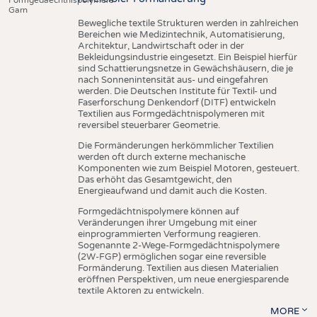
Garn
Bewegliche textile Strukturen werden in zahlreichen
Bereichen wie Medizintechnik, Automatisierung,
Architektur, Landwirtschaft oder in der
Bekleidungsindustrie eingesetzt. Ein Beispiel hierfür
sind Schattierungsnetze in Gewächshäusern, die je
nach Sonnenintensität aus- und eingefahren
werden. Die Deutschen Institute für Textil- und
Faserforschung Denkendorf (DITF) entwickeln
Textilien aus Formgedächtnispolymeren mit
reversibel steuerbarer Geometrie.
Die Formänderungen herkömmlicher Textilien
werden oft durch externe mechanische
Komponenten wie zum Beispiel Motoren, gesteuert.
Das erhöht das Gesamtgewicht, den
Energieaufwand und damit auch die Kosten.
Formgedächtnispolymere können auf
Veränderungen ihrer Umgebung mit einer
einprogrammierten Verformung reagieren.
Sogenannte 2-Wege-Formgedächtnispolymere
(2W-FGP) ermöglichen sogar eine reversible
Formänderung. Textilien aus diesen Materialien
eröffnen Perspektiven, um neue energiesparende
textile Aktoren zu entwickeln.
MORE