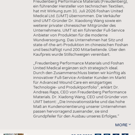
Freudenberg Performance Materials (Freudenberg),
ein führender Hersteller von technischen Textilien,
hat mit Wirkung zum 31. Juli 2026 Foshan United
Medical Ltd. (UMT) übernommen. Die Verkäufer
sind UMT-Gründer Dr. Xiaodong Wang sowie ein
weiterer privater chinesischer Mitgründer des
Unternehmens. UMT ist ein führender Full-Service
Anbieter von Produkten für die moderne
Wundversorgung. Das Unternehmen hat Sitz und
state-of-the-art-Produktion im chinesischen Foshan
und beschäftigt rund 200 Mitarbeitende. Über den
Kaufpreis wurde Stillschweigen vereinbart.
„Freudenberg Performance Materials und Foshan
United Medical ergänzen sich strategisch ideal.
Durch den Zusammenschluss bieten wir künftig als
innovativer Full-Service-Anbieter Kunden im Markt
für Advanced Wound Care ein einzigartiges
Technologie- und Produktportfolio“, erklärt Dr.
Andreas Raps, CEO von Freudenberg Performance
Materials. Dr. Xiadong Wang, CEO und Gründer von
UMT betont: „Die Innovationsstärke und das hohe
Maß an Kundenorientierung unserer Unternehmen
passen hervorragend zueinander, sie sind
Grundpfeiler für den Ausbau unseres Erfolges.“
MORE