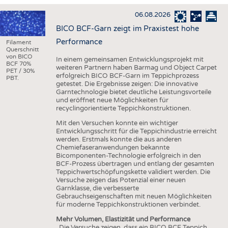
HAUS- UND HEIMTEXTILIEN
06.08.2026
BEKLEIDUNG
BICO BCF-Garn zeigt im Praxistest hohe
TESTS
Performance
Filament
Querschnitt
BUSINESS
FAKTEN
von BICO
In einem gemeinsamen Entwicklungsprojekt mit
BCF 70%
weiteren Partnern haben Barmag und Object Carpet
UNTERNEHMEN
STATISTICS
PET / 30%
erfolgreich BICO BCF-Garn im Teppichprozess
PBT.
getestet. Die Ergebnisse zeigen: Die innovative
AUSSCHREIBUNGEN
Garntechnologie bietet deutliche Leistungsvorteile
und eröffnet neue Möglichkeiten für
DTV AUSSCHREIBUNGSDIENST
recyclingorientierte Teppichkonstruktionen.
WISSEN
TERMINE
Mit den Versuchen konnte ein wichtiger
Entwicklungsschritt für die Teppichindustrie erreicht
DAUNENCHECK
BRANCHENTERMINE
werden. Erstmals konnte die aus anderen
Chemiefaseranwendungen bekannte
ADRESSEN & LINKS
Bicomponenten-Technologie erfolgreich in den
BCF-Prozess übertragen und entlang der gesamten
LABELS
Teppichwertschöpfungskette validiert werden. Die
Versuche zeigen das Potenzial einer neuen
PUBLIKATIONEN
Garnklasse, die verbesserte
Gebrauchseigenschaften mit neuen Möglichkeiten
für moderne Teppichkonstruktionen verbindet.
Mehr Volumen, Elastizität und Performance
„Die Versuche zeigen, dass ein BICO BCF Teppich