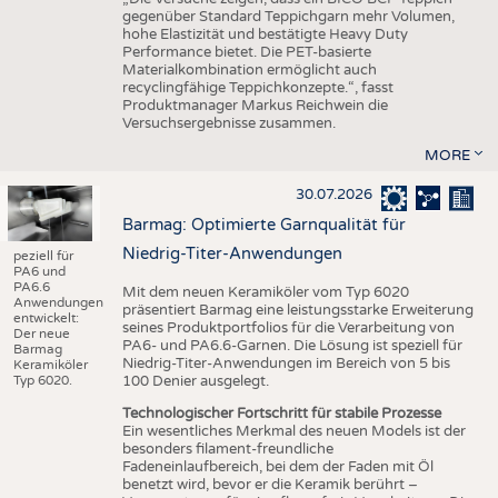
gegenüber Standard Teppichgarn mehr Volumen,
hohe Elastizität und bestätigte Heavy Duty
Performance bietet. Die PET-basierte
Materialkombination ermöglicht auch
recyclingfähige Teppichkonzepte.“, fasst
Produktmanager Markus Reichwein die
Versuchsergebnisse zusammen.
MORE
30.07.2026
Barmag: Optimierte Garnqualität für
Niedrig-Titer-Anwendungen
peziell für
PA6 und
PA6.6
Mit dem neuen Keramiköler vom Typ 6020
Anwendungen
präsentiert Barmag eine leistungsstarke Erweiterung
entwickelt:
seines Produktportfolios für die Verarbeitung von
Der neue
PA6- und PA6.6-Garnen. Die Lösung ist speziell für
Barmag
Niedrig-Titer-Anwendungen im Bereich von 5 bis
Keramiköler
Typ 6020.
100 Denier ausgelegt.
Technologischer Fortschritt für stabile Prozesse
Ein wesentliches Merkmal des neuen Models ist der
besonders filament-freundliche
Fadeneinlaufbereich, bei dem der Faden mit Öl
benetzt wird, bevor er die Keramik berührt –