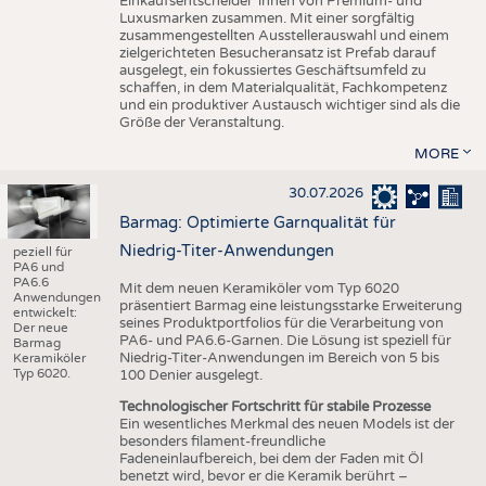
Einkaufsentscheider*innen von Premium- und
Luxusmarken zusammen. Mit einer sorgfältig
zusammengestellten Ausstellerauswahl und einem
zielgerichteten Besucheransatz ist Prefab darauf
ausgelegt, ein fokussiertes Geschäftsumfeld zu
schaffen, in dem Materialqualität, Fachkompetenz
und ein produktiver Austausch wichtiger sind als die
Größe der Veranstaltung.
MORE
30.07.2026
Barmag: Optimierte Garnqualität für
Niedrig-Titer-Anwendungen
peziell für
PA6 und
PA6.6
Mit dem neuen Keramiköler vom Typ 6020
Anwendungen
präsentiert Barmag eine leistungsstarke Erweiterung
entwickelt:
seines Produktportfolios für die Verarbeitung von
Der neue
PA6- und PA6.6-Garnen. Die Lösung ist speziell für
Barmag
Niedrig-Titer-Anwendungen im Bereich von 5 bis
Keramiköler
Typ 6020.
100 Denier ausgelegt.
Technologischer Fortschritt für stabile Prozesse
Ein wesentliches Merkmal des neuen Models ist der
besonders filament-freundliche
Fadeneinlaufbereich, bei dem der Faden mit Öl
benetzt wird, bevor er die Keramik berührt –