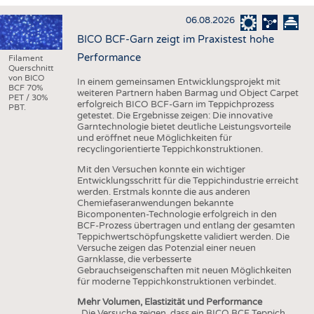
HAUS- UND HEIMTEXTILIEN
06.08.2026
BEKLEIDUNG
BICO BCF-Garn zeigt im Praxistest hohe
TESTS
Performance
Filament
Querschnitt
BUSINESS
FAKTEN
von BICO
In einem gemeinsamen Entwicklungsprojekt mit
BCF 70%
weiteren Partnern haben Barmag und Object Carpet
UNTERNEHMEN
STATISTICS
PET / 30%
erfolgreich BICO BCF-Garn im Teppichprozess
PBT.
getestet. Die Ergebnisse zeigen: Die innovative
AUSSCHREIBUNGEN
Garntechnologie bietet deutliche Leistungsvorteile
und eröffnet neue Möglichkeiten für
DTV AUSSCHREIBUNGSDIENST
recyclingorientierte Teppichkonstruktionen.
WISSEN
TERMINE
Mit den Versuchen konnte ein wichtiger
Entwicklungsschritt für die Teppichindustrie erreicht
DAUNENCHECK
BRANCHENTERMINE
werden. Erstmals konnte die aus anderen
Chemiefaseranwendungen bekannte
ADRESSEN & LINKS
Bicomponenten-Technologie erfolgreich in den
BCF-Prozess übertragen und entlang der gesamten
LABELS
Teppichwertschöpfungskette validiert werden. Die
Versuche zeigen das Potenzial einer neuen
PUBLIKATIONEN
Garnklasse, die verbesserte
Gebrauchseigenschaften mit neuen Möglichkeiten
für moderne Teppichkonstruktionen verbindet.
Mehr Volumen, Elastizität und Performance
„Die Versuche zeigen, dass ein BICO BCF Teppich