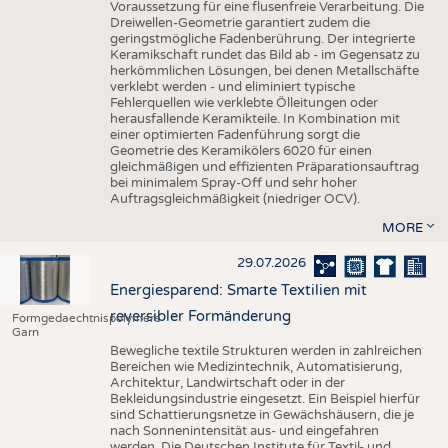
Voraussetzung für eine flusenfreie Verarbeitung. Die
Dreiwellen-Geometrie garantiert zudem die
geringstmögliche Fadenberührung. Der integrierte
Keramikschaft rundet das Bild ab - im Gegensatz zu
herkömmlichen Lösungen, bei denen Metallschäfte
verklebt werden - und eliminiert typische
Fehlerquellen wie verklebte Ölleitungen oder
herausfallende Keramikteile. In Kombination mit
einer optimierten Fadenführung sorgt die
Geometrie des Keramikölers 6020 für einen
gleichmäßigen und effizienten Präparationsauftrag
bei minimalem Spray-Off und sehr hoher
Auftragsgleichmäßigkeit (niedriger OCV).
MORE
29.07.2026
Energiesparend: Smarte Textilien mit
reversibler Formänderung
Formgedaechtnispolymere
Garn
Bewegliche textile Strukturen werden in zahlreichen
Bereichen wie Medizintechnik, Automatisierung,
Architektur, Landwirtschaft oder in der
Bekleidungsindustrie eingesetzt. Ein Beispiel hierfür
sind Schattierungsnetze in Gewächshäusern, die je
nach Sonnenintensität aus- und eingefahren
werden. Die Deutschen Institute für Textil- und