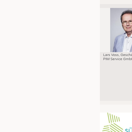
Lars Voss, Geschä
PIM Service Gmb