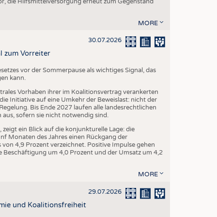
r, die Hilfsmittelversorgung erneut zum Gegenstand
MORE
30.07.2026
l zum Vorreiter
setzes vor der Sommerpause als wichtiges Signal, das
gen kann.
trales Vorhaben ihrer im Koalitionsvertrag verankerten
e Initiative auf eine Umkehr der Beweislast: nicht der
egelung. Bis Ende 2027 laufen alle landesrechtlichen
us, sofern sie nicht notwendig sind.
igt ein Blick auf die konjunkturelle Lage: die
fünf Monaten des Jahres einen Rückgang der
von 4,9 Prozent verzeichnet. Positive Impulse gehen
 die Beschäftigung um 4,0 Prozent und der Umsatz um 4,2
MORE
29.07.2026
mie und Koalitionsfreiheit