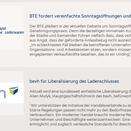
BTE fordert vereinfachte Sonntagsöffnungen und
Der BTE plädiert in der aktuellen Debatte um Sonntagsöf
Genehmigungspraxis. Denn die derzeitigen immensen Auf
der Städte und Gemeinden führen vielfach dazu, dass ver
aus Angst, dass der geforderte Anlassbezug nicht ausreic
„Im schlechtesten Fall bleiben die betroffenen Unterne
Organisations- und Arbeitskosten sitzen, sondern müssen
eingeplanten Verkaufskräfte bezahlen, das ist ein Unding
bevh für Liberalisierung des Ladenschlusses
Aktuell wird eine bundesweit einheitliche Liberalisierun
Alien Mulyk, Hauptgeschäftsführerin des bevh, befürwort
"Wir unterstützen die Initiative der Handelsverbände zu e
Starre Regelungen passen nicht mehr zu den Bedürfnisse
Verbrauchern. Ein moderner Handel braucht moderne Re
Unternehmen und Beschäftigte weiterzuentwickeln. Eine ze
ermöglicht und zugleich verlässliche Standards für Beschäf