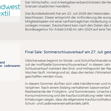
Der Wirtschafts- und Arbeitgeberverband kritisiert die 
Grenzen staatlichen Handelns.
Das Bundeskabinett hat am 22. Juli 2026 den Nationalen
beschlossen. Dieser entspricht der Anforderung der euro
Mitgliedstaaten mit einer tarifvertraglichen Abdeckung 
vorlegen müssen. Deutschland kam nach den Daten des In
Bundesagentur für Arbeit (IAB) im Jahr 2024 auf eine Ta
Final Sale: Sommerschlussverkauf am 27. Juli ges
Üblicherweise beginnt im Mode- und Schuhfachhandel sow
Juli der inoffizielle Sommerschlussverkauf. In diesem Jahr 
Schlussverkauf markiert den End- und Höhepunkt der Reduz
Wochen läuft. Hintergrund ist, dass die Herbst-/Winterkol
geschaffen werden muss.
In diesem Sommer dürften sich viele Händlerinnen und Hän
Vorjahren. Nach einem bislang verhaltenen Saisonverlauf 
Restbestände der Frühjahrs- und Sommerware. Ursache s
Konsumstimmung und die Kaufzurückhaltung vieler Verbr
Erhebungen zeigen, dass die allgemeine Kaufzurückhaltun
Schuh- und Lederwareneinzelhandels zählt.