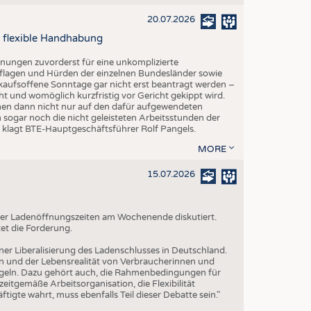
20.07.2026
 flexible Handhabung
fnungen zuvorderst für eine unkomplizierte
lagen und Hürden der einzelnen Bundesländer sowie
kaufsoffene Sonntage gar nicht erst beantragt werden –
ht und womöglich kurzfristig vor Gericht gekippt wird.
hmen dann nicht nur auf den dafür aufgewendeten
 sogar noch die nicht geleisteten Arbeitsstunden der
", klagt BTE-Hauptgeschäftsführer Rolf Pangels.
MORE
15.07.2026
g der Ladenöffnungszeiten am Wochenende diskutiert.
et die Forderung.
iner Liberalisierung des Ladenschlusses in Deutschland.
n und der Lebensrealität von Verbraucherinnen und
geln. Dazu gehört auch, die Rahmenbedingungen für
itgemäße Arbeitsorganisation, die Flexibilität
tigte wahrt, muss ebenfalls Teil dieser Debatte sein."