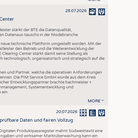
28.07.2026
-Center
ster stärkt der BTE die Datenqualität,
chen Datenaus-tauschs in der Modebranche.
ne neue technische Plattform umgestellt worden. Mit der
leister den Betrieb und die Weiterentwicklung der
Clearing-Center stärkt damit seine Stellung als
h technologisch, organisatorisch und strategisch auf die
en und Partner, welche die operativen Anforderungen
 kennen. Die PIM Service GmbH wurde aus dem Kreis
cher Entwicklungspartner brachte hachmeister +
atenmanagement, Systementwicklung und
 ein.
MORE
20.07.2026
rprüfbare Daten und fairen Vollzug
igitalen Produktpassregister mahnt Südwesttextil eine
n Angaben und wirksamer Marktüberwachung kann ein