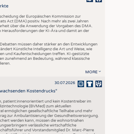
EN
rkte
STICS
tscheidung der Europäischen Kommission zur
s Act (DMA) positiv. Nach mehr als zwei Jahren
larheit über die Anwendung der Vorgaben des DMA.
en Herausforderungen der KI-Ära und damit an der
che Debatten müssen daher stärker an den Entwicklungen
dert Künstliche Intelligenz die Art und Weise, wie
n und Kaufentscheidungen treffen. KI-gestützte
n zunehmend an Bedeutung, während klassische
ieren.
MORE
30.07.2026
z wachsenden Kostendrucks“
h, patient:innenorientiert und kein Kostentreiber im
izintechnologie (BVMed) zum aktuellen
l ermöglichen gesellschaftliche Teilhabe und mehr
Beitrag zur Ambulantisierung der Gesundheitsversorgung.
esichert werden kann, müssen die wohnortnahen
ngserbringern verlässliche wirtschaftliche
ftsführer und Vorstandsmitglied Dr. Marc-Pierre