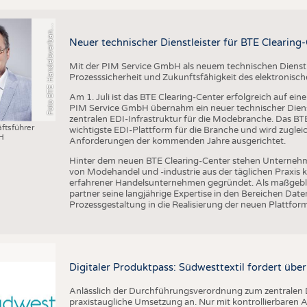
o
t
o
B
T
E
H
a
n
d
e
l
s
v
e
r
b
a
d
T
e
x
t
i
l
S
c
h
u
h
e
L
e
d
e
r
w
a
r
e
F
n
n
Neuer technischer Dienstleister für BTE Clearing
Mit der PIM Service GmbH als neuem technischen Dienstlei
Prozesssicherheit und Zukunftsfähigkeit des elektronis
Am 1. Juli ist das BTE Clearing-Center erfolgreich auf ei
PIM Service GmbH übernahm ein neuer technischer Dienst
zentralen EDI-Infrastruktur für die Modebranche. Das BTE 
ftsführer
wichtigste EDI-Plattform für die Branche und wird zugleic
H
Anforderungen der kommenden Jahre ausgerichtet.
Hinter dem neuen BTE Clearing-Center stehen Unternehm
von Modehandel und -industrie aus der täglichen Praxis
erfahrener Handelsunternehmen gegründet. Als maßgebli
partner seine langjährige Expertise in den Bereichen D
Prozessgestaltung in die Realisierung der neuen Plattform
Digitaler Produktpass: Südwesttextil fordert übe
Anlässlich der Durchführungsverordnung zum zentralen D
praxistaugliche Umsetzung an. Nur mit kontrollierbare