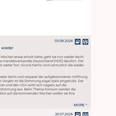
OSITES
DLUNG
ILMASCHINENBAU
ORIK
03.08.2026
CLING
 wieder
HALTIGKEIT
chen etwas erholt hatte, geht sie nun wieder leicht
SLAUFWIRTSCHAFT
s Handelsverbandes Deutschland (HDE) deutlich. Der
 weiter fort. Grund hierfür sind vermutlich die wieder
ISCHE TEXTILIEN
 TEXTILES
eter leicht und verpasst der aufgekommenen Hoffnung
orjahr ist die Stimmung sogar stark eingetrübt. Der
ZIN
ran und den USA wirkt sich negativ auf die
herstimmung aus. Beim Thema Konsum werden die
 UND HEIMTEXTILIEN
Blick auf die kommenden Wochen wollen sie ihre
EIDUNG
MORE
30.07.2026