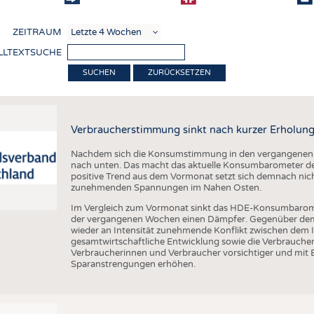
COMP
ZEITRAUM
VERE
LLTEXTSUCHE
TEXT
ZURÜCKSETZEN
SENS
RECY
Verbraucherstimmung sinkt nach kurzer Erholung
NACH
Nachdem sich die Konsumstimmung in den vergangenen Wo
KREI
nach unten. Das macht das aktuelle Konsumbarometer de
positive Trend aus dem Vormonat setzt sich demnach nicht
TECHN
zunehmenden Spannungen im Nahen Osten.
SMART
Im Vergleich zum Vormonat sinkt das HDE-Konsumbarom
der vergangenen Wochen einen Dämpfer. Gegenüber dem V
MEDI
wieder an Intensität zunehmende Konflikt zwischen dem I
gesamtwirtschaftliche Entwicklung sowie die Verbrauc
HAUS-
Verbraucherinnen und Verbraucher vorsichtiger und mit 
Sparanstrengungen erhöhen.
BEKL
TESTS