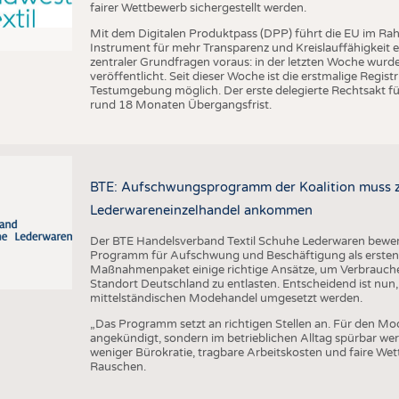
fairer Wettbewerb sichergestellt werden.
Mit dem Digitalen Produktpass (DPP) führt die EU im Ra
Instrument für mehr Transparenz und Kreislauffähigkeit 
zentraler Grundfragen voraus: in der letzten Woche wu
veröffentlicht. Seit dieser Woche ist die erstmalige Regis
Testumgebung möglich. Der erste delegierte Rechtsakt für
rund 18 Monaten Übergangsfrist.
BTE: Aufschwungsprogramm der Koalition muss zü
Lederwareneinzelhandel ankommen
Der BTE Handelsverband Textil Schuhe Lederwaren bewert
Programm für Aufschwung und Beschäftigung als ersten w
Maßnahmenpaket einige richtige Ansätze, um Verbrauch
Standort Deutschland zu entlasten. Entscheidend ist nun,
mittelständischen Modehandel umgesetzt werden.
„Das Programm setzt an richtigen Stellen an. Für den Mo
angekündigt, sondern im betrieblichen Alltag spürbar w
weniger Bürokratie, tragbare Arbeitskosten und faire We
Rauschen.