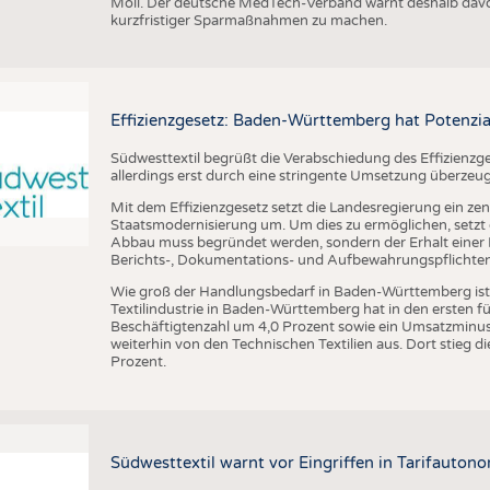
Möll. Der deutsche MedTech-Verband warnt deshalb davo
kurzfristiger Sparmaßnahmen zu machen.
Effizienzgesetz: Baden-Württemberg hat Potenzia
Südwesttextil begrüßt die Verabschiedung des Effizienzge
allerdings erst durch eine stringente Umsetzung überzeu
Mit dem Effizienzgesetz setzt die Landesregierung ein zen
Staatsmodernisierung um. Um dies zu ermöglichen, setzt di
Abbau muss begründet werden, sondern der Erhalt einer R
Berichts-, Dokumentations- und Aufbewahrungspflichten a
Wie groß der Handlungsbedarf in Baden-Württemberg ist, ze
Textilindustrie in Baden-Württemberg hat in den ersten 
Beschäftigtenzahl um 4,0 Prozent sowie ein Umsatzminus 
weiterhin von den Technischen Textilien aus. Dort stieg
Prozent.
Südwesttextil warnt vor Eingriffen in Tarifautono