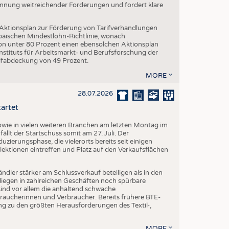
Nennung weitreichender Forderungen und fordert klare
 Aktionsplan zur Förderung von Tarifverhandlungen
päischen Mindestlohn-Richtlinie, wonach
von unter 80 Prozent einen ebensolchen Aktionsplan
stituts für Arbeitsmarkt- und Berufsforschung der
rifabdeckung von 49 Prozent.
MORE
28.07.2026
tartet
ie in vielen weiteren Branchen am letzten Montag im
fällt der Startschuss somit am 27. Juli. Der
ierungsphase, die vielerorts bereits seit einigen
lektionen eintreffen und Platz auf den Verkaufsflächen
dler stärker am Schlussverkauf beteiligen als in den
liegen in zahlreichen Geschäften noch spürbare
ind vor allem die anhaltend schwache
aucherinnen und Verbraucher. Bereits frühere BTE-
g zu den größten Herausforderungen des Textil-,
MORE