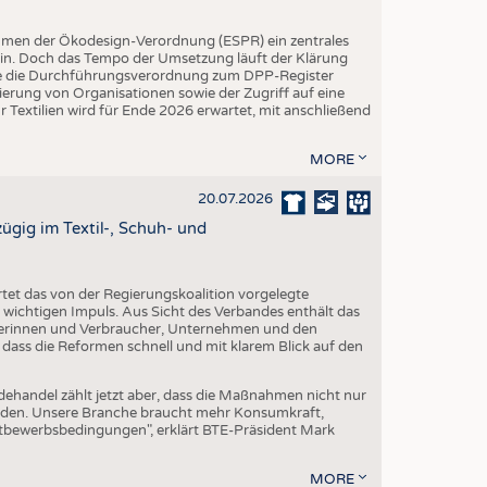
hmen der Ökodesign-Verordnung (ESPR) ein zentrales
ein. Doch das Tempo der Umsetzung läuft der Klärung
rde die Durchführungsverordnung zum DPP-Register
trierung von Organisationen sowie der Zugriff auf eine
 Textilien wird für Ende 2026 erwartet, mit anschließend
MORE
20.07.2026
gig im Textil-, Schuh- und
et das von der Regierungskoalition vorgelegte
ichtigen Impuls. Aus Sicht des Verbandes enthält das
erinnen und Verbraucher, Unternehmen und den
 dass die Reformen schnell und mit klarem Blick auf den
dehandel zählt jetzt aber, dass die Maßnahmen nicht nur
erden. Unsere Branche braucht mehr Konsumkraft,
ttbewerbsbedingungen", erklärt BTE-Präsident Mark
MORE