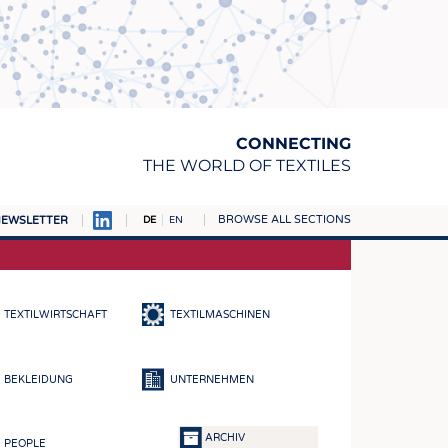
CONNECTING
THE WORLD OF TEXTILES
BROWSE ALL SECTIONS
EWSLETTER
DE
EN
AMPUS
TOFFE
TEXTILWIRTSCHAFT
TEXTILMASCHINEN
RN
E
BEKLEIDUNG
UNTERNEHMEN
BE
ICKE & GEWIRKE
ARCHIV
PEOPLE
STOFFE