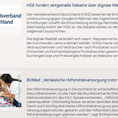
BUSINESS
FAKT
HDE fordert zeitgemäße Debatte über digitale Mä
UNTERNEHMEN
STATI
Der Handelsverband Deutschland (HDE) bewertet die En
TING
AUSSCHREIBUNGEN
Untersuchung gegen Google im Rahmen des Digital Market
Ermittlungen schafft die Entscheidung wichtige Rechtsk
DTV AUSSCHREIBUNGSDIENST
Gleichzeitig mahnt der HDE an, die Debatte stärker an d
Gegenwart auszurichten.
TERMINE
Die digitale Realität verändert sich rasant. Regulatoris
BRANCHENTERMINE
der kommenden Jahre orientiert werden. Schon heute verän
Verbraucherinnen und Verbraucher nach Produkten suche
Antworten und kontextbezogene Produktsuchen gewinne
Suchergebnisse und Preisvergleichslisten an Relevanz verl
C
r
e
d
i
t
:
B
V
M
e
d
/
K
u
r
t
P
a
u
u
s
l
BVMed: „Verlässliche Hilfsmittelversorgung trot
Die Hilfsmittelversorgung in Deutschland ist wirtschaftlic
Gesundheitswesen, so das Fazit des Bundesverbands Med
Mehrkostenbericht des GKV-Spitzenverbandes. „Hilfsmitte
Lebensqualität. Gleichzeitig leisten sie einen zentralen 
Damit auch künftig eine starke Hilfsmittelversorgung g
Versorgungsstrukturen gestärkt und den Hilfsmittel-Leistu
Rahmenbedingungen geboten werden“, sagt BVMed-Geschä