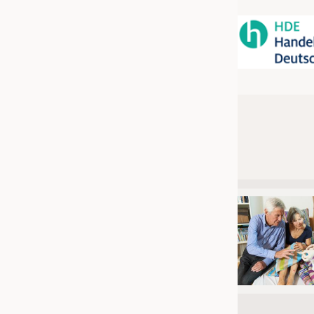
JOBS
STELLENMARKT
KRÜGER PERSONAL HEADHUN
PRAKTIKA & AUSBILDUNGEN
WISSEN
DAUNENCHECK
ADRESSEN & LINKS
LABELS
PUBLIKATIONEN