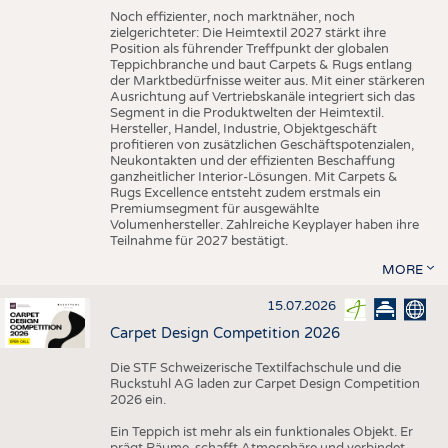
Noch effizienter, noch marktnäher, noch
zielgerichteter: Die Heimtextil 2027 stärkt ihre
Position als führender Treffpunkt der globalen
Teppichbranche und baut Carpets & Rugs entlang
der Marktbedürfnisse weiter aus. Mit einer stärkeren
Ausrichtung auf Vertriebskanäle integriert sich das
Segment in die Produktwelten der Heimtextil.
Hersteller, Handel, Industrie, Objektgeschäft
profitieren von zusätzlichen Geschäftspotenzialen,
Neukontakten und der effizienten Beschaffung
ganzheitlicher Interior-Lösungen. Mit Carpets &
Rugs Excellence entsteht zudem erstmals ein
Premiumsegment für ausgewählte
Volumenhersteller. Zahlreiche Keyplayer haben ihre
Teilnahme für 2027 bestätigt.
MORE
15.07.2026
Carpet Design Competition 2026
Die STF Schweizerische Textilfachschule und die
Ruckstuhl AG laden zur Carpet Design Competition
2026 ein.
Ein Teppich ist mehr als ein funktionales Objekt. Er
prägt Räume, schafft Atmosphäre und verbindet