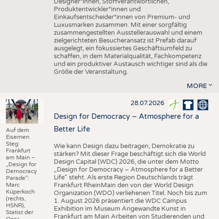
Designer*innen, Stoffverantwortlichen,
Produktentwickler*innen und
Einkaufsentscheider*innen von Premium- und
Luxusmarken zusammen. Mit einer sorgfältig
zusammengestellten Ausstellerauswahl und einem
zielgerichteten Besucheransatz ist Prefab darauf
ausgelegt, ein fokussiertes Geschäftsumfeld zu
schaffen, in dem Materialqualität, Fachkompetenz
und ein produktiver Austausch wichtiger sind als die
Größe der Veranstaltung.
MORE
28.07.2026
Design for Democracy – Atmosphere for a
Better Life
Auf dem
Eisernen
Steg:
Wie kann Design dazu beitragen, Demokratie zu
Frankfurt
stärken? Mit dieser Frage beschäftigt sich die World
am Main –
Design Capital (WDC) 2026, die unter dem Motto
„Design for
„Design for Democracy – Atmosphere for a Better
Democracy
Life“ steht. Als erste Region Deutschlands trägt
Parade“:
Marc
Frankfurt RheinMain den von der World Design
Küperkoch
Organization (WDO) verliehenen Titel. Noch bis zum
(rechts,
1. August 2026 präsentiert die WDC Campus
HSNR),
Exhibition im Museum Angewandte Kunst in
Statist der
Frankfurt am Main Arbeiten von Studierenden und
Oper