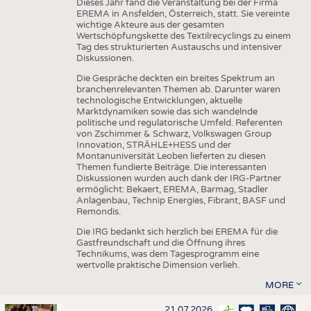
Dieses Jahr fand die Veranstaltung bei der Firma
EREMA in Ansfelden, Österreich, statt. Sie vereinte
wichtige Akteure aus der gesamten
Wertschöpfungskette des Textilrecyclings zu einem
Tag des strukturierten Austauschs und intensiver
Diskussionen.
Die Gespräche deckten ein breites Spektrum an
branchenrelevanten Themen ab. Darunter waren
technologische Entwicklungen, aktuelle
Marktdynamiken sowie das sich wandelnde
politische und regulatorische Umfeld. Referenten
von Zschimmer & Schwarz, Volkswagen Group
Innovation, STRÄHLE+HESS und der
Montanuniversität Leoben lieferten zu diesen
Themen fundierte Beiträge. Die interessanten
Diskussionen wurden auch dank der IRG-Partner
ermöglicht: Bekaert, EREMA, Barmag, Stadler
Anlagenbau, Technip Energies, Fibrant, BASF und
Remondis.
Die IRG bedankt sich herzlich bei EREMA für die
Gastfreundschaft und die Öffnung ihres
Technikums, was dem Tagesprogramm eine
wertvolle praktische Dimension verlieh.
MORE
21.07.2026