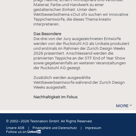
Material, Farbe und Handwerk zu einer
gestalterischen Einheit. Unter dem
Wettbewerbsthema «Out of» suchen wir innovative
Teppichentwürfe, die dieses Thema kreativ
interpretieren.
Das Besondere
Die drei von der Jury ausgezeichneten Entwürfe
werden von der Ruckstuhl AG als Unikate produziert
und erstmals im Rahmen der Zurich Design Weeks
2026 präsentiert. Anschliessend werden die
prämierten Teppiche an der STF End of Year Show
sowie gegebenenfalls an weiteren Veranstaltungen
der Ruckstuhl AG gezeigt.
Zusätzlich werden ausgewählte
Wettbewerbsentwürfe während der Zurich Design
Weeks ausgestellt.
Nachhaltigkeit im Fokus
MORE
© 2002–2026 Textination GmbH. All Rights Reserved.
Unsere AGB
Privatsphäre und Datenschutz
Impressum
Follow us on
Fußbereich