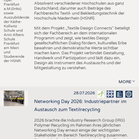
Absolvent verschiedener Hochschulen aus ganz
Frankfurt
Deutschland, darunter auch Beiträge des
a.M.(links)
sowie
Fachbereichs Textil- und Bekleidungstechnik der
Auszubildende
Hochschule Niederrhein (HSNR).
der Käthe-
Kollwitz
Mit dem Projekt „Textile Design Connects“ beteiligt
Schule und
sich der Fachbereich an dem internationalen
Anni Albers
Programm und zeigt, wie textiles Design
Schule
gesellschaftlichen Dialog fördern, kulturelles Erbe
Frankfurt
am Main
bewahren und demokratische Werte sichtbar
und
machen kann. Das Projekt verbindet Gestaltung,
Studierende
Handwerk und Partizipation und lädt dazu ein,
der HSNR.
Design als Instrument des Austauschs und der
Mitgestaltung zu verstehen.
MORE
28.07.2026
Networking Day 2026: Industriepartner im
Austausch zum Textilrecycling
2026 brachte die Industry Research Group (IRG)
Polymer Recycling im Rahmen ihres jährlichen
Networking Day erneut einige der wichtigsten
Stakeholder im Bereich Textilrecycling zusammen.