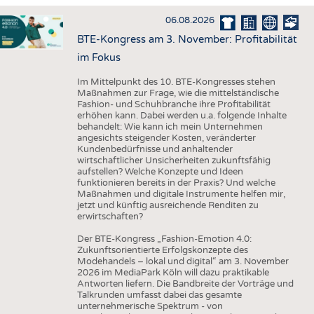
HAUS- UND HEIMTEXTILIEN
06.08.2026
BEKLEIDUNG
BTE-Kongress am 3. November: Profitabilität
TESTS
im Fokus
BUSINESS
FAKTEN
Im Mittelpunkt des 10. BTE-Kongresses stehen
Maßnahmen zur Frage, wie die mittelständische
UNTERNEHMEN
STATISTICS
Fashion- und Schuhbranche ihre Profitabilität
erhöhen kann. Dabei werden u.a. folgende Inhalte
AUSSCHREIBUNGEN
behandelt: Wie kann ich mein Unternehmen
angesichts steigender Kosten, veränderter
DTV AUSSCHREIBUNGSDIENST
Kundenbedürfnisse und anhaltender
wirtschaftlicher Unsicherheiten zukunftsfähig
WISSEN
TERMINE
aufstellen? Welche Konzepte und Ideen
funktionieren bereits in der Praxis? Und welche
DAUNENCHECK
BRANCHENTERMINE
Maßnahmen und digitale Instrumente helfen mir,
jetzt und künftig ausreichende Renditen zu
ADRESSEN & LINKS
erwirtschaften?
LABELS
Der BTE-Kongress „Fashion-Emotion 4.0:
Zukunftsorientierte Erfolgskonzepte des
PUBLIKATIONEN
Modehandels – lokal und digital“ am 3. November
2026 im MediaPark Köln will dazu praktikable
Antworten liefern. Die Bandbreite der Vorträge und
Talkrunden umfasst dabei das gesamte
unternehmerische Spektrum - von