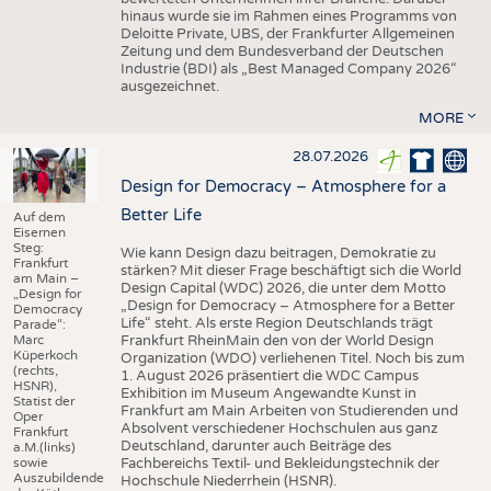
hinaus wurde sie im Rahmen eines Programms von
Deloitte Private, UBS, der Frankfurter Allgemeinen
Zeitung und dem Bundesverband der Deutschen
Industrie (BDI) als „Best Managed Company 2026“
ausgezeichnet.
MORE
28.07.2026
Design for Democracy – Atmosphere for a
Better Life
Auf dem
Eisernen
Steg:
Wie kann Design dazu beitragen, Demokratie zu
Frankfurt
stärken? Mit dieser Frage beschäftigt sich die World
am Main –
Design Capital (WDC) 2026, die unter dem Motto
„Design for
„Design for Democracy – Atmosphere for a Better
Democracy
Life“ steht. Als erste Region Deutschlands trägt
Parade“:
Marc
Frankfurt RheinMain den von der World Design
Küperkoch
Organization (WDO) verliehenen Titel. Noch bis zum
(rechts,
1. August 2026 präsentiert die WDC Campus
HSNR),
Exhibition im Museum Angewandte Kunst in
Statist der
Frankfurt am Main Arbeiten von Studierenden und
Oper
Absolvent verschiedener Hochschulen aus ganz
Frankfurt
Deutschland, darunter auch Beiträge des
a.M.(links)
sowie
Fachbereichs Textil- und Bekleidungstechnik der
Auszubildende
Hochschule Niederrhein (HSNR).