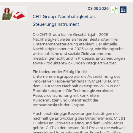
HAUS- UND HEIMTEXTILIEN
03.08.2026
BEKLEIDUNG
CHT Group: Nachhaltigkeit als
TESTS
Steuerungsinstrument
BUSINESS
FAKTEN
Die CHT Group hat im Geschäftsjahr 2025
Nachhaltigkeit weiter als festen Bestandteil ihrer
UNTERNEHMEN
STATISTICS
Unternehmenssteuerung etabliert. Der aktuelle
Nachhaltigkeitsbericht 2025 zeigt, wie ökologische,
AUSSCHREIBUNGEN
wirtschaftliche und soziale Ziele zunehmend
messbar gemacht und in Prozesse, Entscheidungen
DTV AUSSCHREIBUNGSDIENST
sowie Produktentwicklungen integriert werden.
WISSEN
TERMINE
Ein bedeutender Erfolg für die
Unternehmensgruppe war die Auszeichnung des
DAUNENCHECK
BRANCHENTERMINE
innovativen Färbeverfahrens PIGMENTURA mit
dem Deutschen Nachhaltigkeitspreis 2026 in der
ADRESSEN & LINKS
Produktkategorie. Die Technologie verbindet
Ressourcenschonung mit konkretem
LABELS
Kundennutzen und unterstreicht die
Innovationskraft der Gruppe.
PUBLIKATIONEN
Auch unabhängige Bewertungen bestätigen die
nachhaltige Entwicklung des Unternehmens: Mit 81
Punkten im EcoVadis-Rating und dem Gold-Status
gehört CHT zu den besten fünf Prozent der weltweit
bewerteten Unternehmen ihrer Branche. Darüber