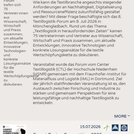
Forum
Wie kann die Textilbranche angesichts steigender
trafen sich
Anforderungen an Nachhaltigkeit, Digitalisierung
75
und Ressourceneffizienz zukunftsfähig gestaltet
Vertreter:innen
werden? Mit dieser Frage beschäftigte sich das 8.
aus
Textillogistik-Forum am 8. Juli 2026 in
Wissenschaft,
Wirtschaft
Mönchengladbach. Rund um das Thema
und Praxis
„Textillogistik in herausfordernden Zeiten“ kamen
zusammen,
75 Vertreterinnen und Vertreter aus Wissenschaft,
um aktuelle
Wirtschaft und Praxis zusammen, um aktuelle
Entwicklungen,
Entwicklungen, innovative Technologien und
innovative
konkrete Lösungsansätze für die textile
Technologien
Wertschöpfungskette zu diskutieren.
und
konkrete
Lösungsansätze
Veranstaltet wurde das Forum vom Center
für die
Textillogistik (CTL) der Hochschule Niederrhein
textile
(HSNR) gemeinsam mit dem Fraunhofer-Institut für
Wertschöpfungskette
Materialfluss und Logistik (IML) in Dortmund. Ziel
zu
der jährlich stattfindenden Veranstaltung ist es, den
diskutieren.
Austausch zwischen Forschung und Industrie zu
stärken und gemeinsam Perspektiven für eine
leistungsfähige und nachhaltige Textillogistik zu
entwickeln.
MORE
15.07.2026