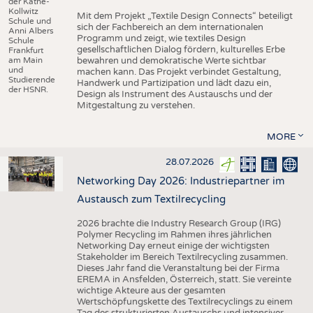
der Käthe-
Kollwitz
Mit dem Projekt „Textile Design Connects“ beteiligt
Schule und
sich der Fachbereich an dem internationalen
Anni Albers
Programm und zeigt, wie textiles Design
Schule
gesellschaftlichen Dialog fördern, kulturelles Erbe
Frankfurt
am Main
bewahren und demokratische Werte sichtbar
und
machen kann. Das Projekt verbindet Gestaltung,
Studierende
Handwerk und Partizipation und lädt dazu ein,
der HSNR.
Design als Instrument des Austauschs und der
Mitgestaltung zu verstehen.
MORE
28.07.2026
Networking Day 2026: Industriepartner im
Austausch zum Textilrecycling
2026 brachte die Industry Research Group (IRG)
Polymer Recycling im Rahmen ihres jährlichen
Networking Day erneut einige der wichtigsten
Stakeholder im Bereich Textilrecycling zusammen.
Dieses Jahr fand die Veranstaltung bei der Firma
EREMA in Ansfelden, Österreich, statt. Sie vereinte
wichtige Akteure aus der gesamten
Wertschöpfungskette des Textilrecyclings zu einem
Tag des strukturierten Austauschs und intensiver