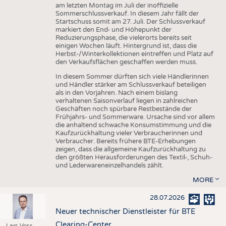
am letzten Montag im Juli der inoffizielle
Sommerschlussverkauf. In diesem Jahr fällt der
Startschuss somit am 27. Juli. Der Schlussverkauf
markiert den End- und Höhepunkt der
Reduzierungsphase, die vielerorts bereits seit
einigen Wochen läuft. Hintergrund ist, dass die
Herbst-/Winterkollektionen eintreffen und Platz auf
den Verkaufsflächen geschaffen werden muss.
In diesem Sommer dürften sich viele Händlerinnen
und Händler stärker am Schlussverkauf beteiligen
als in den Vorjahren. Nach einem bislang
verhaltenen Saisonverlauf liegen in zahlreichen
Geschäften noch spürbare Restbestände der
Frühjahrs- und Sommerware. Ursache sind vor allem
die anhaltend schwache Konsumstimmung und die
Kaufzurückhaltung vieler Verbraucherinnen und
Verbraucher. Bereits frühere BTE-Erhebungen
zeigen, dass die allgemeine Kaufzurückhaltung zu
den größten Herausforderungen des Textil-, Schuh-
und Lederwareneinzelhandels zählt.
MORE
28.07.2026
Neuer technischer Dienstleister für BTE
Clearing-Center
Lars Voss,