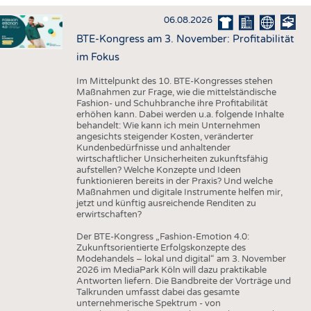
HAUS- UND HEIMTEXTILIEN
06.08.2026
BEKLEIDUNG
BTE-Kongress am 3. November: Profitabilität
TESTS
im Fokus
BUSINESS
FAKTEN
Im Mittelpunkt des 10. BTE-Kongresses stehen
Maßnahmen zur Frage, wie die mittelständische
UNTERNEHMEN
STATISTICS
Fashion- und Schuhbranche ihre Profitabilität
erhöhen kann. Dabei werden u.a. folgende Inhalte
AUSSCHREIBUNGEN
behandelt: Wie kann ich mein Unternehmen
angesichts steigender Kosten, veränderter
DTV AUSSCHREIBUNGSDIENST
Kundenbedürfnisse und anhaltender
wirtschaftlicher Unsicherheiten zukunftsfähig
WISSEN
TERMINE
aufstellen? Welche Konzepte und Ideen
funktionieren bereits in der Praxis? Und welche
DAUNENCHECK
BRANCHENTERMINE
Maßnahmen und digitale Instrumente helfen mir,
jetzt und künftig ausreichende Renditen zu
ADRESSEN & LINKS
erwirtschaften?
LABELS
Der BTE-Kongress „Fashion-Emotion 4.0:
Zukunftsorientierte Erfolgskonzepte des
PUBLIKATIONEN
Modehandels – lokal und digital“ am 3. November
2026 im MediaPark Köln will dazu praktikable
Antworten liefern. Die Bandbreite der Vorträge und
Talkrunden umfasst dabei das gesamte
unternehmerische Spektrum - von