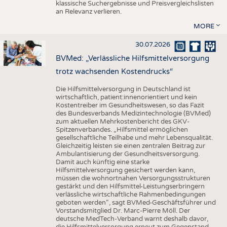
klassische Suchergebnisse und Preisvergleichslisten
an Relevanz verlieren.
MORE
30.07.2026
BVMed: „Verlässliche Hilfsmittelversorgung
trotz wachsenden Kostendrucks“
Die Hilfsmittelversorgung in Deutschland ist
wirtschaftlich, patient:innenorientiert und kein
Kostentreiber im Gesundheitswesen, so das Fazit
des Bundesverbands Medizintechnologie (BVMed)
zum aktuellen Mehrkostenbericht des GKV-
Spitzenverbandes. „Hilfsmittel ermöglichen
gesellschaftliche Teilhabe und mehr Lebensqualität.
Gleichzeitig leisten sie einen zentralen Beitrag zur
Ambulantisierung der Gesundheitsversorgung.
Damit auch künftig eine starke
Hilfsmittelversorgung gesichert werden kann,
müssen die wohnortnahen Versorgungsstrukturen
gestärkt und den Hilfsmittel-Leistungserbringern
verlässliche wirtschaftliche Rahmenbedingungen
geboten werden“, sagt BVMed-Geschäftsführer und
Vorstandsmitglied Dr. Marc-Pierre Möll. Der
deutsche MedTech-Verband warnt deshalb davor,
die Hilfsmittelversorgung erneut zum Gegenstand