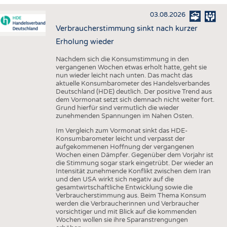
HAUS- UND HEIMTEXTILIEN
03.08.2026
BEKLEIDUNG
Verbraucherstimmung sinkt nach kurzer
TESTS
Erholung wieder
BUSINESS
FAKTEN
Nachdem sich die Konsumstimmung in den
vergangenen Wochen etwas erholt hatte, geht sie
UNTERNEHMEN
STATISTICS
nun wieder leicht nach unten. Das macht das
aktuelle Konsumbarometer des Handelsverbandes
AUSSCHREIBUNGEN
Deutschland (HDE) deutlich. Der positive Trend aus
dem Vormonat setzt sich demnach nicht weiter fort.
DTV AUSSCHREIBUNGSDIENST
Grund hierfür sind vermutlich die wieder
zunehmenden Spannungen im Nahen Osten.
WISSEN
TERMINE
Im Vergleich zum Vormonat sinkt das HDE-
DAUNENCHECK
BRANCHENTERMINE
Konsumbarometer leicht und verpasst der
aufgekommenen Hoffnung der vergangenen
ADRESSEN & LINKS
Wochen einen Dämpfer. Gegenüber dem Vorjahr ist
die Stimmung sogar stark eingetrübt. Der wieder an
LABELS
Intensität zunehmende Konflikt zwischen dem Iran
und den USA wirkt sich negativ auf die
PUBLIKATIONEN
gesamtwirtschaftliche Entwicklung sowie die
Verbraucherstimmung aus. Beim Thema Konsum
werden die Verbraucherinnen und Verbraucher
vorsichtiger und mit Blick auf die kommenden
Wochen wollen sie ihre Sparanstrengungen