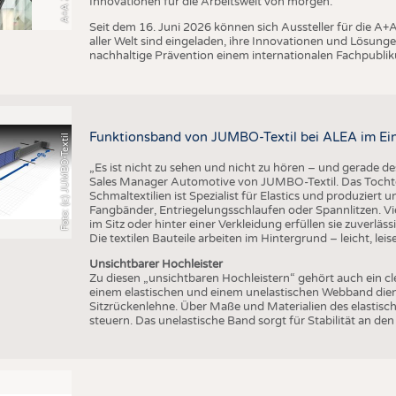
Innovationen für die Arbeitswelt von morgen.
Seit dem 16. Juni 2026 können sich Aussteller für die 
aller Welt sind eingeladen, ihre Innovationen und Lösunge
nachhaltige Prävention einem internationalen Fachpublik
Funktionsband von JUMBO-Textil bei ALEA im Ei
Foto: (c) JUMBO-Textil
„Es ist nicht zu sehen und nicht zu hören – und gerade des
Sales Manager Automotive von JUMBO-Textil. Das Tocht
Schmaltextilien ist Spezialist für Elastics und produziert
Fangbänder, Entriegelungsschlaufen oder Spannlitzen. Vi
im Sitz oder hinter einer Verkleidung erfüllen sie zuverläs
Die textilen Bauteile arbeiten im Hintergrund – leicht, leis
Unsichtbarer Hochleister
Zu diesen „unsichtbaren Hochleistern“ gehört auch ein c
einem elastischen und einem unelastischen Webband dient
Sitzrückenlehne. Über Maße und Materialien des elastisch
steuern. Das unelastische Band sorgt für Stabilität an d