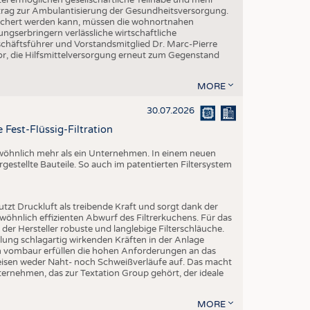
Beitrag zur Ambulantisierung der Gesundheitsversorgung.
esichert werden kann, müssen die wohnortnahen
ngserbringern verlässliche wirtschaftliche
ftsführer und Vorstandsmitglied Dr. Marc-Pierre
r, die Hilfsmittelversorgung erneut zum Gegenstand
MORE
30.07.2026
 Fest-Flüssig-Filtration
ewöhnlich mehr als ein Unternehmen. In einem neuen
rgestellte Bauteile. So auch im patentierten Filtersystem
utzt Druckluft als treibende Kraft und sorgt dank der
öhnlich effizienten Abwurf des Filtrerkuchens. Für das
er Hersteller robuste und langlebige Filterschläuche.
ng schlagartig wirkenden Kräften in der Anlage
on vombaur erfüllen die hohen Anforderungen an das
eisen weder Naht- noch Schweißverläufe auf. Das macht
ternehmen, das zur Textation Group gehört, der ideale
MORE