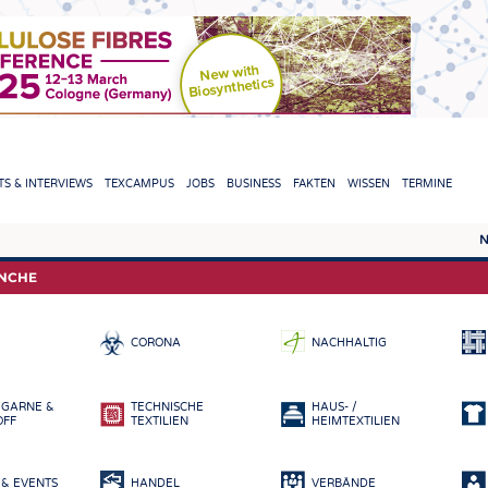
TION
S & INTERVIEWS
TEXCAMPUS
JOBS
BUSINESS
FAKTEN
WISSEN
TERMINE
N
REPORTS & INTERVIEWS
TEXC
ANCHE
TEXTINATION NEWSLINE
ROHS
CORONA
NACHHALTIG
TEXTILE LEADERSHIP
FASE
GARN
 GARNE &
TECHNISCHE
HAUS- /
GEWE
OFF
TEXTILIEN
HEIMTEXTILIEN
GESTR
& EVENTS
HANDEL
VERBÄNDE
VLIES