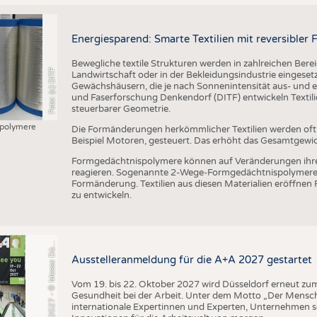
Energiesparend: Smarte Textilien mit reversible
Bewegliche textile Strukturen werden in zahlreichen Bere
Foto: (c) DITF
Landwirtschaft oder in der Bekleidungsindustrie eingesetzt
Gewächshäusern, die je nach Sonnenintensität aus- und ei
und Faserforschung Denkendorf (DITF) entwickeln Textil
steuerbarer Geometrie.
polymere
Die Formänderungen herkömmlicher Textilien werden of
Beispiel Motoren, gesteuert. Das erhöht das Gesamtgewi
+
A
2
0
2
7
-
©
M
e
s
s
e
D
s
e
l
d
o
r
f
/
C
o
n
s
t
a
n
z
e
T
i
l
l
m
a
n
Formgedächtnispolymere können auf Veränderungen ihr
reagieren. Sogenannte 2-Wege-Formgedächtnispolymere 
Formänderung. Textilien aus diesen Materialien eröffnen
zu entwickeln.
A
s
n
ü
Ausstelleranmeldung für die A+A 2027 gestartet
Vom 19. bis 22. Oktober 2027 wird Düsseldorf erneut zum 
Gesundheit bei der Arbeit. Unter dem Motto „Der Mensch
internationale Expertinnen und Experten, Unternehmen