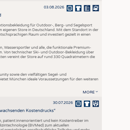
EN
03.08.2026
STICS
d
nktionsbekleidung für Outdoor-, Berg- und Segelsport
en eigenen Store in Deutschland. Mit dem Standort in der
utschsprachigen Raum und investiert gezielt in einen
, Wassersportler und alle, die funktionale Premium-
n. Von technischer Ski- und Outdoor-Bekleidung über
ukten vereint der Store auf rund 330 Quadratmetern die
ity sowie den vielfältigen Segel- und
ietet München ideale Voraussetzungen für den weiteren
MORE
30.07.2026
z wachsenden Kostendrucks“
h, patient:innenorientiert und kein Kostentreiber im
izintechnologie (BVMed) zum aktuellen
l ermöglichen gesellschaftliche Teilhabe und mehr