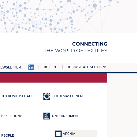
CONNECTING
THE WORLD OF TEXTILES
BROWSE ALL SECTIONS
EWSLETTER
DE
EN
AMPUS
TOFFE
TEXTILWIRTSCHAFT
TEXTILMASCHINEN
RN
E
BEKLEIDUNG
UNTERNEHMEN
BE
ICKE & GEWIRKE
ARCHIV
PEOPLE
STOFFE