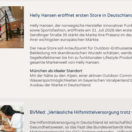
BUSINESS
FAKT
UNTERNEHMEN
STATI
Helly Hansen eröffnet ersten Store in Deutschlan
TING
AUSSCHREIBUNGEN
(c) Helly Hansen
Helly Hansen, der norwegische Hersteller innovativer Fu
DTV AUSSCHREIBUNGSDIENST
sowie Sportsfashion, eröffnete am 31. Juli 2026 den erst
Sendlinger Straße 35 stärkt die Marke ihre Präsenz im de
TERMINE
ihrer wichtigsten europäischen Märkte.
BRANCHENTERMINE
Der neue Store soll Anlaufpunkt für Outdoor-Enthusiasten
Bekleidung mit skandinavischen Wurzeln schätzen, werde
Segelkollektionen bis hin zu funktionalen Lifestyle-Prod
gesamte Markenwelt von Helly Hansen.
München als idealer Standort
Mit der Nähe zu den Alpen, einer aktiven Outdoor-Commun
Wassersportmöglichkeiten im bayerischen Voralpenland b
Ausbau der Marke in Deutschland.
C
r
e
d
i
t
:
B
V
M
e
d
/
K
u
r
t
P
a
u
u
s
l
BVMed: „Verlässliche Hilfsmittelversorgung trot
Die Hilfsmittelversorgung in Deutschland ist wirtschaftlic
Gesundheitswesen, so das Fazit des Bundesverbands Med
Mehrkostenbericht des GKV-Spitzenverbandes. „Hilfsmitte