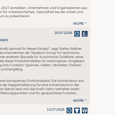
A+A 2027 anmelden. Unternehmen und Organisationen aus
n für Arbeitssicherheit, Gesundheit bei der Arbeit und
um zu präsentieren.
MORE
20.07.2026
nsatz
halb optimal für diesen Einsatz“, sagt Stefan Wallner,
erunternehmen der Textation Group für technische
 unter anderem Bauteile für Automotive-Zulieferer, etwa
ele dieser Produkte bleiben im Verborgenen. Eingebaut
sig ihre Funktion: Spannen, Halten, Verstellen, Fixieren …
e und langlebig.
lever konzipiertes Funktionsband. Die Kombination aus
 als Klappenhalterung für eine Kartentasche in der
en Bands lässt sich das Kraft-Dehn-Verhalten exakt
en Reibungspunkten und für geräuschlose Funktion.
MORE
12.07.2026