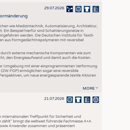
29.07.2026
r Formänderung
ichen wie Medizintechnik, Automatisierung, Architektur,
. Ein Beispiel hierfür sind Schattierungsnetze in
ngefahren werden. Die Deutschen Institute für Textil-
ien aus Formgedächtnispolymeren mit reversibel
t durch externe mechanische Komponenten wie zum
cht, den Energieaufwand und damit auch die Kosten.
er Umgebung mit einer einprogrammierten Verformung
(2W-FGP) ermöglichen sogar eine reversible
 Perspektiven, um neue energiesparende textile Aktoren
MORE
21.07.2026
internationalen Treffpunkt für Sicherheit und
 zählt“ bringt die weltweit führende Fachmesse A+A
 sowie Anwender zusammen und präsentiert