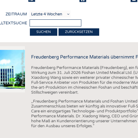
COMP
ZEITRAUM
VERE
LLTEXTSUCHE
TEXT
F
r
e
u
d
e
n
b
e
r
g
P
e
r
f
o
r
a
c
e
M
a
t
e
r
i
a
l
ZURÜCKSETZEN
SENS
RECY
©
n
s
m
Freudenberg Performance Materials übernimmt F
NACH
Freudenberg Performance Materials (Freudenberg), ein füh
KREI
Wirkung zum 31. Juli 2026 Foshan United Medical Ltd. 
Xiaodong Wang sowie ein weiterer privater chinesischer
TECHN
Full-Service Anbieter von Produkten für die moderne Wu
the-art-Produktion im chinesischen Foshan und beschäft
SMART
Stillschweigen vereinbart.
MEDI
„Freudenberg Performance Materials und Foshan United M
Zusammenschluss bieten wir künftig als innovativer Ful
HAUS-
Care ein einzigartiges Technologie- und Produktportfolio
Performance Materials. Dr. Xiadong Wang, CEO und Grün
BEKL
hohe Maß an Kundenorientierung unserer Unternehmen pa
für den Ausbau unseres Erfolges.“
TESTS