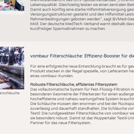
Lebensqualität. Gleichzeitig leisten sie einen zentralen 
Damit auch künftig eine starke Hilfsmittelversorgung g
Versorgungsstrukturen gestärkt und den Hilfsmittel-Leistu
Rahmenbedingungen geboten werden“, sagt BVMed-Geschä
Möll. Der deutsche MedTech-Verband warnt deshalb davo
kurzfristiger Sparmaßnahmen zu machen.
vombaur Filterschläuche: Effizienz-Booster für die
Foto: (c) vombaur
Für eine erfolgreiche neue Entwicklung braucht es für g
Produkt stecken in der Regel spezielle, von Lieferanten he
eines vombaur-Kunden.
Robuste Filterschläuche, effizientes Filtersystem
Das vollautomatische System für Fest-Flüssig-Filtration n
erschläuche
besonderen Geometrie der Filterkerzen für einen außergew
hocheffiziente und nahezu wartungsfreie System braucht d
Die Schläuche müssen den enormen und bei der Rückspülu
zuverlässig und dauerhaft standhalten. Die Schläuche v
Textil: Die rundgewebten Filterschläuche von vombaur w
sie besonders robust. Damit ist das Wuppertaler Textil-Un
Partner für das neue Filtersystem.