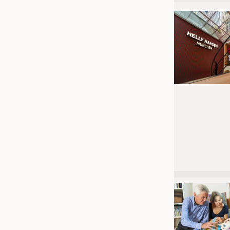
JOBS
STELLENMARKT
KRÜGER PERSONAL HEADHUN
PRAKTIKA & AUSBILDUNGEN
WISSEN
DAUNENCHECK
ADRESSEN & LINKS
LABELS
PUBLIKATIONEN