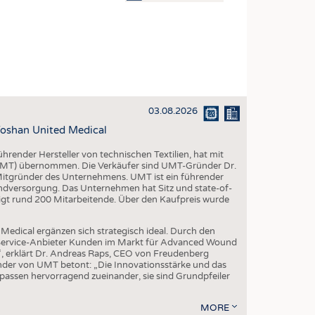
OSITES
DLUNG
ILMASCHINENBAU
ORIK
03.08.2026
CLING
oshan United Medical
HALTIGKEIT
render Hersteller von technischen Textilien, hat mit
SLAUFWIRTSCHAFT
(UMT) übernommen. Die Verkäufer sind UMT-Gründer Dr.
 Mitgründer des Unternehmens. UMT ist ein führender
ISCHE TEXTILIEN
ndversorgung. Das Unternehmen hat Sitz und state-of-
igt rund 200 Mitarbeitende. Über den Kaufpreis wurde
 TEXTILES
ZIN
edical ergänzen sich strategisch ideal. Durch den
l-Service-Anbieter Kunden im Markt für Advanced Wound
 UND HEIMTEXTILIEN
“, erklärt Dr. Andreas Raps, CEO von Freudenberg
der von UMT betont: „Die Innovationsstärke und das
EIDUNG
ssen hervorragend zueinander, sie sind Grundpfeiler
MORE