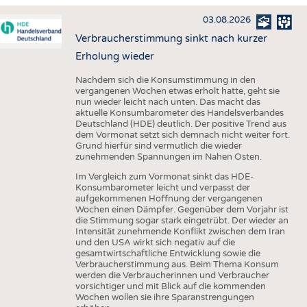
HAUS- UND HEIMTEXTILIEN
03.08.2026
BEKLEIDUNG
Verbraucherstimmung sinkt nach kurzer
TESTS
Erholung wieder
BUSINESS
FAKTEN
Nachdem sich die Konsumstimmung in den
vergangenen Wochen etwas erholt hatte, geht sie
UNTERNEHMEN
STATISTICS
nun wieder leicht nach unten. Das macht das
aktuelle Konsumbarometer des Handelsverbandes
AUSSCHREIBUNGEN
Deutschland (HDE) deutlich. Der positive Trend aus
dem Vormonat setzt sich demnach nicht weiter fort.
DTV AUSSCHREIBUNGSDIENST
Grund hierfür sind vermutlich die wieder
zunehmenden Spannungen im Nahen Osten.
WISSEN
TERMINE
Im Vergleich zum Vormonat sinkt das HDE-
DAUNENCHECK
BRANCHENTERMINE
Konsumbarometer leicht und verpasst der
aufgekommenen Hoffnung der vergangenen
ADRESSEN & LINKS
Wochen einen Dämpfer. Gegenüber dem Vorjahr ist
die Stimmung sogar stark eingetrübt. Der wieder an
LABELS
Intensität zunehmende Konflikt zwischen dem Iran
und den USA wirkt sich negativ auf die
PUBLIKATIONEN
gesamtwirtschaftliche Entwicklung sowie die
Verbraucherstimmung aus. Beim Thema Konsum
werden die Verbraucherinnen und Verbraucher
vorsichtiger und mit Blick auf die kommenden
Wochen wollen sie ihre Sparanstrengungen