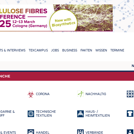
TION
S & INTERVIEWS
TEXCAMPUS
JOBS
BUSINESS
FAKTEN
WISSEN
TERMINE
N
REPORTS & INTERVIEWS
TEXC
ANCHE
TEXTINATION NEWSLINE
ROHS
CORONA
NACHHALTIG
TEXTILE LEADERSHIP
FASE
GARN
 GARNE &
TECHNISCHE
HAUS- /
GEWE
OFF
TEXTILIEN
HEIMTEXTILIEN
GESTR
& EVENTS
HANDEL
VERBÄNDE
VLIES