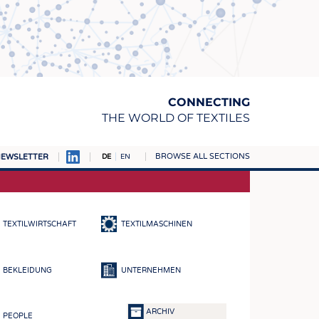
CONNECTING
THE WORLD OF TEXTILES
BROWSE ALL SECTIONS
EWSLETTER
DE
EN
AMPUS
TOFFE
TEXTILWIRTSCHAFT
TEXTILMASCHINEN
RN
E
BEKLEIDUNG
UNTERNEHMEN
BE
ICKE & GEWIRKE
ARCHIV
PEOPLE
STOFFE