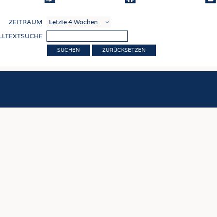
COMP
ZEITRAUM
VERE
LLTEXTSUCHE
TEXT
ZURÜCKSETZEN
SENS
RECY
NACH
KREI
TECHN
SMART
MEDI
HAUS-
BEKL
TESTS