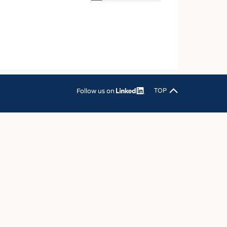
OSITES
DLUNG
ILMASCHINENBAU
ORIK
CLING
Follow us on
TOP
HALTIGKEIT
SLAUFWIRTSCHAFT
ISCHE TEXTILIEN
 TEXTILES
ZIN
 UND HEIMTEXTILIEN
EIDUNG