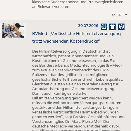
klassische Suchergebnisse und Preisvergleichslisten
an Relevanz verlieren.
MORE
30.07.2026
BVMed: „Verlässliche Hilfsmittelversorgung
trotz wachsenden Kostendrucks“
Die Hilfsmittelversorgung in Deutschland ist
wirtschaftlich, patient:innenorientiert und kein
Kostentreiber im Gesundheitswesen, so das Fazit
des Bundesverbands Medizintechnologie (BVMed)
zum aktuellen Mehrkostenbericht des GKV-
Spitzenverbandes. „Hilfsmittel ermöglichen
gesellschaftliche Teilhabe und mehr Lebensqualität.
Gleichzeitig leisten sie einen zentralen Beitrag zur
Ambulantisierung der Gesundheitsversorgung.
Damit auch künftig eine starke
Hilfsmittelversorgung gesichert werden kann,
müssen die wohnortnahen Versorgungsstrukturen
gestärkt und den Hilfsmittel-Leistungserbringern
verlässliche wirtschaftliche Rahmenbedingungen
geboten werden“, sagt BVMed-Geschäftsführer und
Vorstandsmitglied Dr. Marc-Pierre Möll. Der
deutsche MedTech-Verband warnt deshalb davor,
die Hilfsmittelversorgung erneut zum Gegenstand