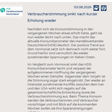
HAUS- UND HEIMTEXTILIEN
03.08.2026
BEKLEIDUNG
Verbraucherstimmung sinkt nach kurzer
TESTS
Erholung wieder
BUSINESS
FAKTEN
Nachdem sich die Konsumstimmung in den
vergangenen Wochen etwas erholt hatte, geht sie
UNTERNEHMEN
STATISTICS
nun wieder leicht nach unten. Das macht das
aktuelle Konsumbarometer des Handelsverbandes
AUSSCHREIBUNGEN
Deutschland (HDE) deutlich. Der positive Trend aus
dem Vormonat setzt sich demnach nicht weiter fort.
DTV AUSSCHREIBUNGSDIENST
Grund hierfür sind vermutlich die wieder
zunehmenden Spannungen im Nahen Osten.
WISSEN
TERMINE
Im Vergleich zum Vormonat sinkt das HDE-
DAUNENCHECK
BRANCHENTERMINE
Konsumbarometer leicht und verpasst der
aufgekommenen Hoffnung der vergangenen
ADRESSEN & LINKS
Wochen einen Dämpfer. Gegenüber dem Vorjahr ist
die Stimmung sogar stark eingetrübt. Der wieder an
LABELS
Intensität zunehmende Konflikt zwischen dem Iran
und den USA wirkt sich negativ auf die
PUBLIKATIONEN
gesamtwirtschaftliche Entwicklung sowie die
Verbraucherstimmung aus. Beim Thema Konsum
werden die Verbraucherinnen und Verbraucher
vorsichtiger und mit Blick auf die kommenden
Wochen wollen sie ihre Sparanstrengungen