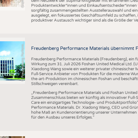
dem Netzwerk der Supima-Mitglieder mit erfahrenen Desi
Produktentwickler*innen und Einkaufsentscheider*inne
sorgfältig zusammengestellten Ausstellerauswahl und ein
ausgelegt, ein fokussiertes Geschäftsumfeld zu schaffen,
produktiver Austausch wichtiger sind als die Größe der V
F
r
e
u
d
e
n
b
e
r
g
P
e
r
f
o
r
a
c
e
M
a
t
e
r
i
a
l
©
n
s
m
Freudenberg Performance Materials übernimmt F
Freudenberg Performance Materials (Freudenberg), ein füh
Wirkung zum 31. Juli 2026 Foshan United Medical Ltd. 
Xiaodong Wang sowie ein weiterer privater chinesischer
Full-Service Anbieter von Produkten für die moderne Wu
the-art-Produktion im chinesischen Foshan und beschäft
Stillschweigen vereinbart.
„Freudenberg Performance Materials und Foshan United M
Zusammenschluss bieten wir künftig als innovativer Ful
Care ein einzigartiges Technologie- und Produktportfolio
Performance Materials. Dr. Xiadong Wang, CEO und Grün
hohe Maß an Kundenorientierung unserer Unternehmen pa
für den Ausbau unseres Erfolges.“