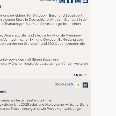
d
nktionsbekleidung für Outdoor-, Berg- und Segelsport
en eigenen Store in Deutschland. Mit dem Standort in der
utschsprachigen Raum und investiert gezielt in einen
, Wassersportler und alle, die funktionale Premium-
n. Von technischer Ski- und Outdoor-Bekleidung über
ukten vereint der Store auf rund 330 Quadratmetern die
ity sowie den vielfältigen Segel- und
ietet München ideale Voraussetzungen für den weiteren
MORE
03.08.2026
ment
iter als festen Bestandteil ihrer
eitsbericht 2025 zeigt, wie ökologische, wirtschaftliche
ozesse, Entscheidungen sowie Produktentwicklungen