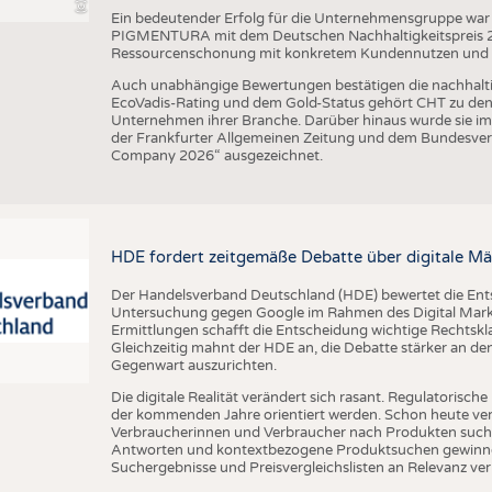
Ein bedeutender Erfolg für die Unternehmensgruppe war 
PIGMENTURA mit dem Deutschen Nachhaltigkeitspreis 202
Ressourcenschonung mit konkretem Kundennutzen und unt
Auch unabhängige Bewertungen bestätigen die nachhalt
EcoVadis-Rating und dem Gold-Status gehört CHT zu den 
Unternehmen ihrer Branche. Darüber hinaus wurde sie im
der Frankfurter Allgemeinen Zeitung und dem Bundesver
Company 2026“ ausgezeichnet.
HDE fordert zeitgemäße Debatte über digitale Mä
Der Handelsverband Deutschland (HDE) bewertet die En
Untersuchung gegen Google im Rahmen des Digital Market
Ermittlungen schafft die Entscheidung wichtige Rechtsk
Gleichzeitig mahnt der HDE an, die Debatte stärker an d
Gegenwart auszurichten.
Die digitale Realität verändert sich rasant. Regulatoris
der kommenden Jahre orientiert werden. Schon heute verän
Verbraucherinnen und Verbraucher nach Produkten suche
Antworten und kontextbezogene Produktsuchen gewinne
Suchergebnisse und Preisvergleichslisten an Relevanz verl