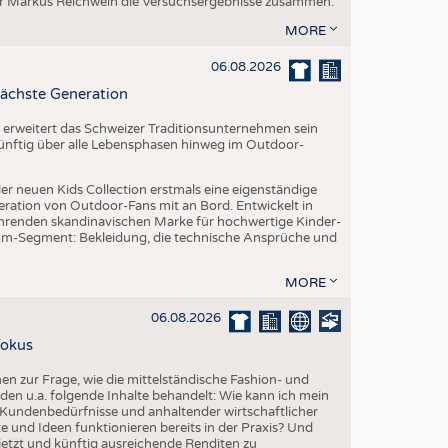
er Markus Reichwein die Versuchsergebnisse zusammen.
EN
MORE
STICS
06.08.2026
ächste Generation
erweitert das Schweizer Traditionsunternehmen sein
 künftig über alle Lebensphasen hinweg im Outdoor-
er neuen Kids Collection erstmals eine eigenständige
eration von Outdoor-Fans mit an Bord. Entwickelt in
renden skandinavischen Marke für hochwertige Kinder-
um-Segment: Bekleidung, die technische Ansprüche und
MORE
06.08.2026
Fokus
 zur Frage, wie die mittelständische Fashion- und
den u.a. folgende Inhalte behandelt: Wie kann ich mein
Kundenbedürfnisse und anhaltender wirtschaftlicher
 und Ideen funktionieren bereits in der Praxis? Und
etzt und künftig ausreichende Renditen zu