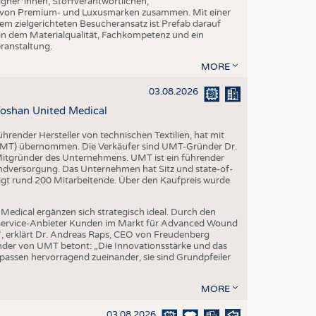
gner*innen, Stoffverantwortlichen,
n von Premium- und Luxusmarken zusammen. Mit einer
em zielgerichteten Besucheransatz ist Prefab darauf
 in dem Materialqualität, Fachkompetenz und ein
eranstaltung.
MORE
03.08.2026
oshan United Medical
render Hersteller von technischen Textilien, hat mit
(UMT) übernommen. Die Verkäufer sind UMT-Gründer Dr.
 Mitgründer des Unternehmens. UMT ist ein führender
ndversorgung. Das Unternehmen hat Sitz und state-of-
igt rund 200 Mitarbeitende. Über den Kaufpreis wurde
edical ergänzen sich strategisch ideal. Durch den
l-Service-Anbieter Kunden im Markt für Advanced Wound
“, erklärt Dr. Andreas Raps, CEO von Freudenberg
der von UMT betont: „Die Innovationsstärke und das
ssen hervorragend zueinander, sie sind Grundpfeiler
MORE
03.08.2026