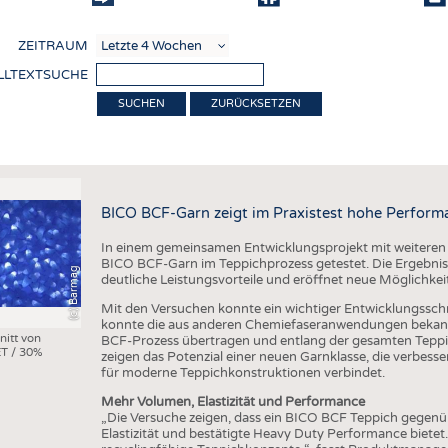
COMP
ZEITRAUM
VERE
LLTEXTSUCHE
TEXT
ZURÜCKSETZEN
SENS
ierung
RECY
NACH
BICO BCF-Garn zeigt im Praxistest hohe Perform
KREI
In einem gemeinsamen Entwicklungsprojekt mit weiteren
TECHN
BICO BCF-Garn im Teppichprozess getestet. Die Ergebniss
(c) Barmag
deutliche Leistungsvorteile und eröffnet neue Möglichkei
SMART
Mit den Versuchen konnte ein wichtiger Entwicklungsschri
MEDI
konnte die aus anderen Chemiefaseranwendungen bekann
nitt von
BCF-Prozess übertragen und entlang der gesamten Teppi
T / 30%
HAUS-
zeigen das Potenzial einer neuen Garnklasse, die verbes
für moderne Teppichkonstruktionen verbindet.
BEKL
Mehr Volumen, Elastizität und Performance
„Die Versuche zeigen, dass ein BICO BCF Teppich gegen
TESTS
Elastizität und bestätigte Heavy Duty Performance bietet