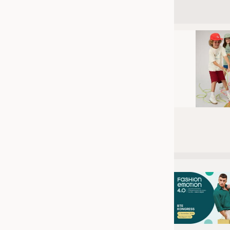
JOBS
STELLENMARKT
KRÜGER PERSONAL HEADHUN
PRAKTIKA & AUSBILDUNGEN
WISSEN
DAUNENCHECK
ADRESSEN & LINKS
LABELS
PUBLIKATIONEN