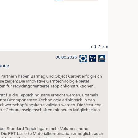
OSITES
DLUNG
ILMASCHINENBAU
ORIK
Vorherige
‹
Aktuelle
1
Seite
2
Nächste
›
Letzte
»
CLING
Seite
Seite
Seite
Seite
06.08.2026
HALTIGKEIT
ance
SLAUFWIRTSCHAFT
 Partnern haben Barmag und Object Carpet erfolgreich
ISCHE TEXTILIEN
e zeigen: Die innovative Garntechnologie bietet
ten für recyclingorientierte Teppichkonstruktionen.
 TEXTILES
tt für die Teppichindustrie erreicht werden. Erstmals
ZIN
te Bicomponenten-Technologie erfolgreich in den
chwertschöpfungskette validiert werden. Die Versuche
 UND HEIMTEXTILIEN
serte Gebrauchseigenschaften mit neuen Möglichkeiten
EIDUNG
über Standard Teppichgarn mehr Volumen, hohe
. Die PET-basierte Materialkombination ermöglicht auch