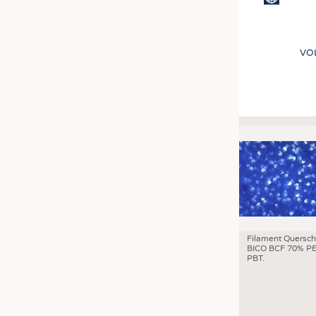
VO
Seitennummer
Filament Quersch
BICO BCF 70% PE
PBT.