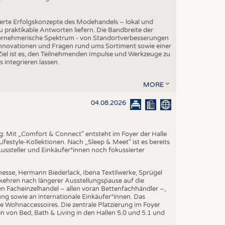
erte Erfolgskonzepte des Modehandels – lokal und
 praktikable Antworten liefern. Die Bandbreite der
ternehmerische Spektrum - von Standortverbesserungen
Innovationen und Fragen rund ums Sortiment sowie einer
iel ist es, den Teilnehmenden Impulse und Werkzeuge zu
s integrieren lassen.
MORE
04.08.2026
ng: Mit „Comfort & Connect" entsteht im Foyer der Halle
ifestyle-Kollektionen. Nach „Sleep & Meet" ist es bereits
Aussteller und Einkäufer*innen noch fokussierter
esse, Hermann Biederlack, Ibena Textilwerke, Sprügel
ehren nach längerer Ausstellungspause auf die
en Facheinzelhandel – allen voran Bettenfachhändler –,
ng sowie an internationale Einkäufer*innen. Das
e Wohnaccessoires. Die zentrale Platzierung im Foyer
n von Bed, Bath & Living in den Hallen 5.0 und 5.1 und