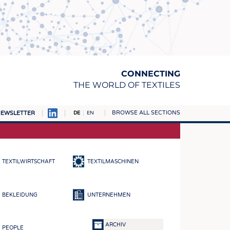
CONNECTING
THE WORLD OF TEXTILES
BROWSE ALL SECTIONS
EWSLETTER
DE
EN
AMPUS
TOFFE
TEXTILWIRTSCHAFT
TEXTILMASCHINEN
RN
E
BEKLEIDUNG
UNTERNEHMEN
BE
ICKE & GEWIRKE
ARCHIV
PEOPLE
STOFFE