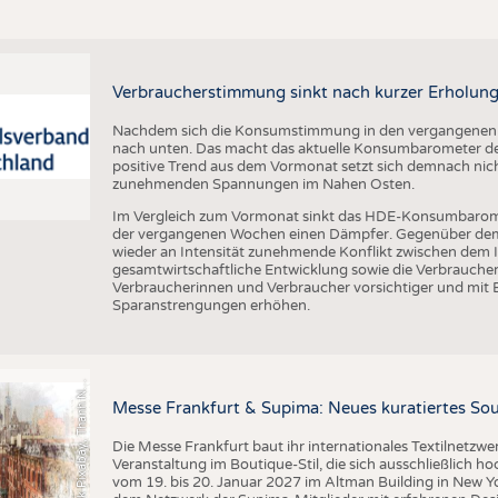
Verbraucherstimmung sinkt nach kurzer Erholung
Nachdem sich die Konsumstimmung in den vergangenen Wo
nach unten. Das macht das aktuelle Konsumbarometer de
positive Trend aus dem Vormonat setzt sich demnach nicht
zunehmenden Spannungen im Nahen Osten.
Im Vergleich zum Vormonat sinkt das HDE-Konsumbarom
der vergangenen Wochen einen Dämpfer. Gegenüber dem V
wieder an Intensität zunehmende Konflikt zwischen dem I
gesamtwirtschaftliche Entwicklung sowie die Verbrauc
Verbraucherinnen und Verbraucher vorsichtiger und mit 
Sparanstrengungen erhöhen.
r
a
f
i
k
P
i
x
a
b
a
y
,
T
h
a
n
h
g
u
y
e
n
S
l
G
q
N
Messe Frankfurt & Supima: Neues kuratiertes Sou
Die Messe Frankfurt baut ihr internationales Textilnetzwe
Veranstaltung im Boutique-Stil, die sich ausschließlich h
vom 19. bis 20. Januar 2027 im Altman Building in New Yor