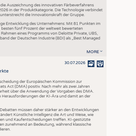
die Auszeichnung des innovativen Färbeverfahrens
6 in der Produktkategorie. Die Technologie verbindet
erstreicht die Innovationskraft der Gruppe.
ige Entwicklung des Unternehmens: Mit 81 Punkten im
besten fünf Prozent der weltweit bewerteten
 Rahmen eines Programms von Deloitte Private, UBS,
band der Deutschen Industrie (BDI) als „Best Managed
MORE
30.07.2026
rkte
tscheidung der Europäischen Kommission zur
s Act (DMA) positiv. Nach mehr als zwei Jahren
larheit über die Anwendung der Vorgaben des DMA.
en Herausforderungen der KI-Ära und damit an der
che Debatten müssen daher stärker an den Entwicklungen
dert Künstliche Intelligenz die Art und Weise, wie
n und Kaufentscheidungen treffen. KI-gestützte
n zunehmend an Bedeutung, während klassische
ieren.