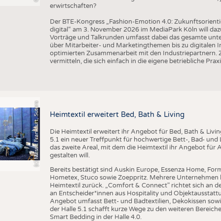
erwirtschaften?
Der BTE-Kongress „Fashion-Emotion 4.0: Zukunftsorienti
digital“ am 3. November 2026 im MediaPark Köln will dazu
Vorträge und Talkrunden umfasst dabei das gesamte un
über Mitarbeiter- und Marketingthemen bis zu digitalen 
optimierten Zusammenarbeit mit den Industriepartnern. Z
vermitteln, die sich einfach in die eigene betriebliche Praxi
(c) Messe Frankfurt, Sutera
Heimtextil erweitert Bed, Bath & Living
Die Heimtextil erweitert ihr Angebot für Bed, Bath & Livi
5.1 ein neuer Treffpunkt für hochwertige Bett-, Bad- und L
das zweite Areal, mit dem die Heimtextil ihr Angebot für 
gestalten will.
Bereits bestätigt sind Auskin Europe, Essenza Home, Form
Hometex, Stuco sowie Zoeppritz. Mehrere Unternehmen k
Heimtextil zurück. „Comfort & Connect" richtet sich an d
an Entscheider*innen aus Hospitality und Objektausstattu
Angebot umfasst Bett- und Badtextilien, Dekokissen sowi
der Halle 5.1 schafft kurze Wege zu den weiteren Bereiche
Smart Bedding in der Halle 4.0.