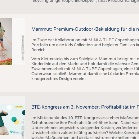
recyclingfähige Teppichkonzepte.“, fasst Produktmanag
BUSINESS
FAKT
UNTERNEHMEN
STATI
TING
AUSSCHREIBUNGEN
Mammut: Premium-Outdoor-Bekleidung für die n
DTV AUSSCHREIBUNGSDIENST
Foto (c) Mammut
Im Zuge der Kollaboration mit MINI A TURE Copenhagen 
TERMINE
Portfolio um eine Kids Collection und begleitet Familien
Bereich.
BRANCHENTERMINE
Vom Klettersteig bis zum Spielplatz: Mammut bringt mit d
Kinderlinie auf den Markt und holt damit die nächste Gen
Zusammenarbeit mit MINI A TURE Copenhagen, einer füh
Outerwear, schließt Mammut damit eine Lücke im Premi
kindgerechtes Design vereint.
BTE-Kongress am 3. November: Profitabilität im 
Im Mittelpunkt des 10. BTE-Kongresses stehen Maßnahmen
Grafik (c) BTE
Schuhbranche ihre Profitabilität erhöhen kann. Dabei wer
Unternehmen angesichts steigender Kosten, veränderter 
Unsicherheiten zukunftsfähig aufstellen? Welche Konzepte
welche Maßnahmen und digitale Instrumente helfen mir, j