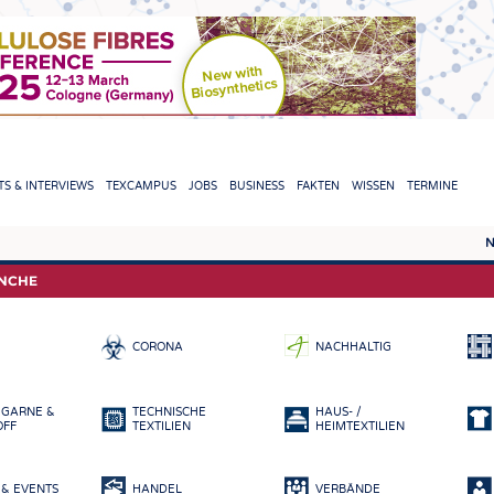
TION
S & INTERVIEWS
TEXCAMPUS
JOBS
BUSINESS
FAKTEN
WISSEN
TERMINE
N
REPORTS & INTERVIEWS
TEXC
ANCHE
TEXTINATION NEWSLINE
ROHS
CORONA
NACHHALTIG
TEXTILE LEADERSHIP
FASE
GARN
 GARNE &
TECHNISCHE
HAUS- /
GEWE
OFF
TEXTILIEN
HEIMTEXTILIEN
GESTR
& EVENTS
HANDEL
VERBÄNDE
VLIES