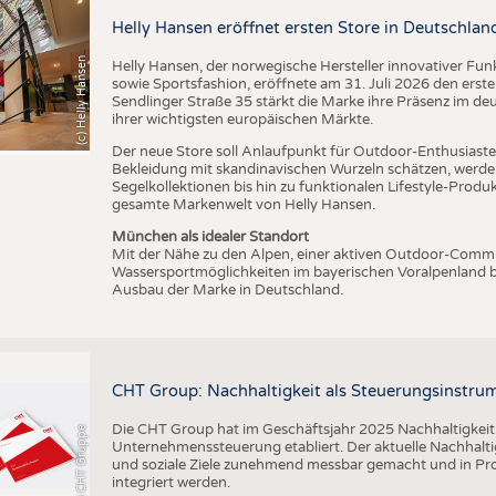
Helly Hansen eröffnet ersten Store in Deutschlan
(c) Helly Hansen
Helly Hansen, der norwegische Hersteller innovativer Fu
sowie Sportsfashion, eröffnete am 31. Juli 2026 den erst
Sendlinger Straße 35 stärkt die Marke ihre Präsenz im de
ihrer wichtigsten europäischen Märkte.
Der neue Store soll Anlaufpunkt für Outdoor-Enthusiasten
Bekleidung mit skandinavischen Wurzeln schätzen, werde
Segelkollektionen bis hin zu funktionalen Lifestyle-Prod
gesamte Markenwelt von Helly Hansen.
München als idealer Standort
Mit der Nähe zu den Alpen, einer aktiven Outdoor-Commun
Wassersportmöglichkeiten im bayerischen Voralpenland b
Ausbau der Marke in Deutschland.
CHT Group: Nachhaltigkeit als Steuerungsinstru
Die CHT Group hat im Geschäftsjahr 2025 Nachhaltigkeit we
(c) CHT Gruppe
Unternehmenssteuerung etabliert. Der aktuelle Nachhaltigk
und soziale Ziele zunehmend messbar gemacht und in Pr
integriert werden.