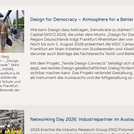
BUSINESS
FAKT
UNTERNEHMEN
STATI
Design for Democracy – Atmosphere for a Better 
TING
AUSSCHREIBUNGEN
Wie kann Design dazu beitragen, Demokratie zu stärken? M
DTV AUSSCHREIBUNGSDIENST
Capital (WDC) 2026, die unter dem Motto „Design for Dem
Foto: HSNR
TERMINE
Region Deutschlands trägt Frankfurt RheinMain den von 
Noch bis zum 1. August 2026 präsentiert die WDC Camp
BRANCHENTERMINE
Frankfurt am Main Arbeiten von Studierenden und Absol
darunter auch Beiträge des Fachbereichs Textil- und Bek
 Steg:
n – „Design
I
n
s
t
i
t
u
t
f
ü
r
T
e
x
t
i
l
t
e
c
h
n
k
I
T
A
)
d
e
r
R
W
T
H
A
a
c
h
e
n
U
n
i
v
e
r
s
i
t
Mit dem Projekt „Textile Design Connects“ beteiligt sic
rade“: Marc
zeigt, wie textiles Design gesellschaftlichen Dialog förd
s, HSNR),
sichtbar machen kann. Das Projekt verbindet Gestaltung, 
rankfurt a.M.
als Instrument des Austauschs und der Mitgestaltung zu 
zubildende
z Schule und
e Frankfurt
ierende der
©
(
y
i
Networking Day 2026: Industriepartner im Austau
2026 brachte die Industry Research Group (IRG) Polymer