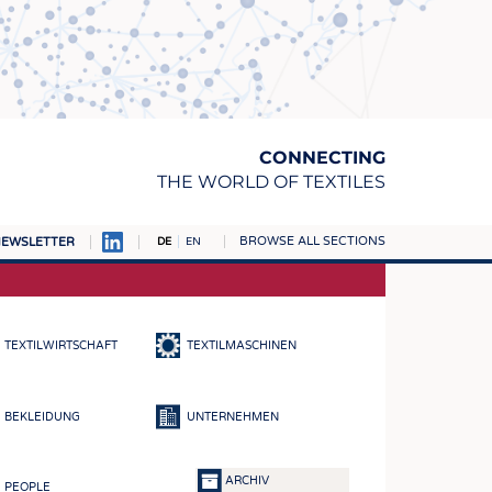
CONNECTING
THE WORLD OF TEXTILES
BROWSE ALL SECTIONS
EWSLETTER
DE
EN
AMPUS
TOFFE
TEXTILWIRTSCHAFT
TEXTILMASCHINEN
RN
E
BEKLEIDUNG
UNTERNEHMEN
BE
ICKE & GEWIRKE
ARCHIV
PEOPLE
STOFFE