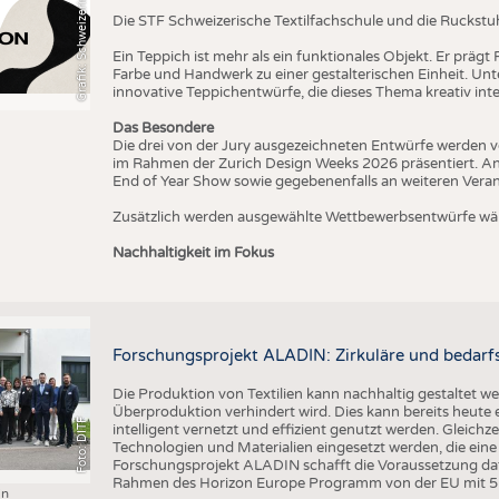
T
Die STF Schweizerische Textilfachschule und die Ruckstu
Ein Teppich ist mehr als ein funktionales Objekt. Er präg
Farbe und Handwerk zu einer gestalterischen Einheit. U
innovative Teppichentwürfe, die dieses Thema kreativ inte
Das Besondere
Die drei von der Jury ausgezeichneten Entwürfe werden v
im Rahmen der Zurich Design Weeks 2026 präsentiert. An
End of Year Show sowie gegebenenfalls an weiteren Vera
Zusätzlich werden ausgewählte Wettbewerbsentwürfe wäh
Nachhaltigkeit im Fokus
Forschungsprojekt ALADIN: Zirkuläre und bedarfs
Die Produktion von Textilien kann nachhaltig gestaltet w
Überproduktion verhindert wird. Dies kann bereits heute
Foto: DITF
intelligent vernetzt und effizient genutzt werden. Gleichz
Technologien und Materialien eingesetzt werden, die ei
Forschungsprojekt ALADIN schafft die Voraussetzung daf
Rahmen des Horizon Europe Programm von der EU mit 5 M
in