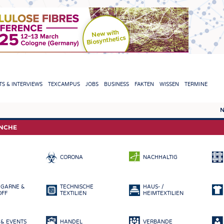
TION
S & INTERVIEWS
TEXCAMPUS
JOBS
BUSINESS
FAKTEN
WISSEN
TERMINE
N
REPORTS & INTERVIEWS
TEXC
ANCHE
TEXTINATION NEWSLINE
ROHS
CORONA
NACHHALTIG
TEXTILE LEADERSHIP
FASE
GARN
 GARNE &
TECHNISCHE
HAUS- /
GEWE
OFF
TEXTILIEN
HEIMTEXTILIEN
GESTR
& EVENTS
HANDEL
VERBÄNDE
VLIES