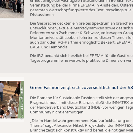
erneut einige der wichtigsten Stakeholder im Bereich Text
Veranstaltung bei der Firma EREMA in Ansfelden, Österreic
gesamten Wertschöpfungskette des Textilrecyclings zu ei
Diskussionen.
Die Gespräche deckten ein breites Spektrum an branche
Entwicklungen, aktuelle Marktdynamiken sowie das sich w
Referenten von Zschimmer & Schwarz, Volkswagen Grou
Montanuniversität Leoben lieferten zu diesen Themen fun
auch dank der IRG-Partner ermöglicht: Bekaert, EREMA, B
BASF und Remondis.
Die IRG bedankt sich herzlich bei EREMA für die Gastfr
Tagesprogramm eine wertvolle praktische Dimension verli
© Anna-Lena Guenther
Green Fashion zeigt sich zuversichtlich auf der 
Die Branche für Sustainable Fashion stellt sich der ange
Pragmatismus – mit dieser Bilanz schließt die INNATEX am
der Handelsverband Deutschland (HDE) vor wenigen Tagen 
Community nicht entmutigen.
„Die im Handel wahrgenommene Kaufzurückhaltung der 
Thema", sagt Alexander Hitzel, Projektleiter der INNATEX
Branche zeigt sich konstruktiv und bereit, die nötigen M