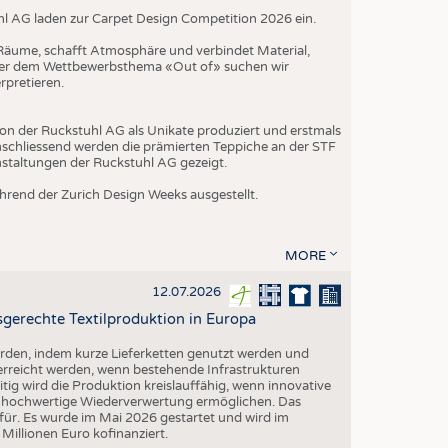
hl AG laden zur Carpet Design Competition 2026 ein.
t Räume, schafft Atmosphäre und verbindet Material,
nter dem Wettbewerbsthema «Out of» suchen wir
rpretieren.
on der Ruckstuhl AG als Unikate produziert und erstmals
schliessend werden die prämierten Teppiche an der STF
nstaltungen der Ruckstuhl AG gezeigt.
rend der Zurich Design Weeks ausgestellt.
MORE
12.07.2026
gerechte Textilproduktion in Europa
erden, indem kurze Lieferketten genutzt werden und
 erreicht werden, wenn bestehende Infrastrukturen
eitig wird die Produktion kreislauffähig, wenn innovative
ne hochwertige Wiederverwertung ermöglichen. Das
ür. Es wurde im Mai 2026 gestartet und wird im
illionen Euro kofinanziert.