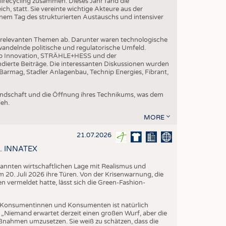
ilrecycling zusammen. Dieses Jahr fand die
h, statt. Sie vereinte wichtige Akteure aus der
nem Tag des strukturierten Austauschs und intensiver
nrelevanten Themen ab. Darunter waren technologische
andelnde politische und regulatorische Umfeld.
p Innovation, STRÄHLE+HESS und der
dierte Beiträge. Die interessanten Diskussionen wurden
armag, Stadler Anlagenbau, Technip Energies, Fibrant,
eundschaft und die Öffnung ihres Technikums, was dem
eh.
MORE
21.07.2026
58. INNATEX
spannten wirtschaftlichen Lage mit Realismus und
 20. Juli 2026 ihre Türen. Von der Krisenwarnung, die
vermeldet hatte, lässt sich die Green-Fashion-
Konsumentinnen und Konsumenten ist natürlich
. „Niemand erwartet derzeit einen großen Wurf, aber die
aßnahmen umzusetzen. Sie weiß zu schätzen, dass die