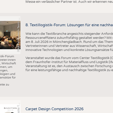
o
t
o
:
F
a
c
h
b
e
r
e
i
c
h
T
e
x
t
il
-
u
d
B
e
k
l
e
i
d
u
n
g
s
t
e
c
h
n
i
k
/
H
S
N
Messe ein verlässlicher Partner ist. Auch wir erkennen n
F
n
R
8. Textillogistik-Forum: Lösungen für eine nachhal
Wie kann die Textilbranche angesichts steigender Anforde
Ressourceneffizienz zukunftsfähig gestaltet werden? Mit d
am 8. Juli 2026 in Mönchengladbach. Rund um das Thema 
Vertreterinnen und Vertreter aus Wissenschaft, Wirtscha
innovative Technologien und konkrete Lösungsansätze für 
istik-Forum
Veranstaltet wurde das Forum vom Center Textillogistik
treter:innen
dem Fraunhofer-Institut für Materialfluss und Logistik (IM
 Wirtschaft
Veranstaltung ist es, den Austausch zwischen Forschung
mmen, um
für eine leistungsfähige und nachhaltige Textillogistik zu 
ungen,
ologien und
ansätze für
r
a
f
i
k
:
S
c
h
w
e
i
z
e
r
i
s
c
h
e
e
t
i
l
f
a
c
h
s
c
h
u
l
e
S
T
tte zu
G
x
F
Carpet Design Competition 2026