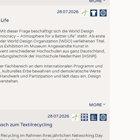
MORE
EN
STICS
28.07.2026
Life
it dieser Frage beschäftigt sich die World Design
ocracy – Atmosphere for a Better Life“ steht. Als erste
der World Design Organization (WDO) verliehenen Titel.
us Exhibition im Museum Angewandte Kunst in
vent verschiedener Hochschulen aus ganz Deutschland,
leidungstechnik der Hochschule Niederrhein (HSNR).
h der Fachbereich an dem internationalen Programm und
ern, kulturelles Erbe bewahren und demokratische Werte
Handwerk und Partizipation und lädt dazu ein, Design
verstehen.
MORE
28.07.2026
sch zum Textilrecycling
 Recycling im Rahmen ihres jährlichen Networking Day