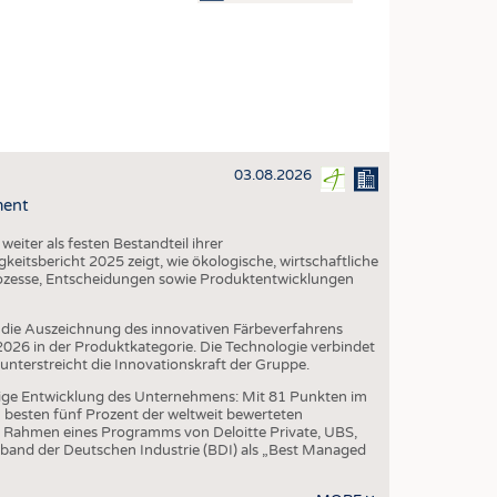
OSITES
DLUNG
ILMASCHINENBAU
ORIK
03.08.2026
CLING
ment
HALTIGKEIT
iter als festen Bestandteil ihrer
SLAUFWIRTSCHAFT
eitsbericht 2025 zeigt, wie ökologische, wirtschaftliche
ozesse, Entscheidungen sowie Produktentwicklungen
ISCHE TEXTILIEN
 TEXTILES
die Auszeichnung des innovativen Färbeverfahrens
6 in der Produktkategorie. Die Technologie verbindet
ZIN
erstreicht die Innovationskraft der Gruppe.
 UND HEIMTEXTILIEN
ige Entwicklung des Unternehmens: Mit 81 Punkten im
besten fünf Prozent der weltweit bewerteten
EIDUNG
 Rahmen eines Programms von Deloitte Private, UBS,
band der Deutschen Industrie (BDI) als „Best Managed