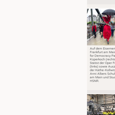
JOBS
STELLENMARKT
KRÜGER PERSONAL HEADHUN
PRAKTIKA & AUSBILDUNGEN
WISSEN
DAUNENCHECK
Auf dem Eisernen
ADRESSEN & LINKS
Frankfurt am Mai
for Democracy Pa
LABELS
Küperkoch (recht
Statist der Oper F
PUBLIKATIONEN
(links) sowie Aus
der Käthe-Kollwit
Anni Albers Schul
am Main und Stud
HSNR.