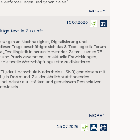
eue Anforderungen und gehen sie an."
MORE
16.07.2026
tige textile Zukunft
rungen an Nachhaltigkeit, Digitalisierung und
ieser Frage beschäftigte sich das 8. Textillogistik-Forum
„Textillogistik in herausfordernden Zeiten“ kamen 75
ft und Praxis zusammen, um aktuelle Entwicklungen,
die textile Wertschöpfungskette zu diskutieren.
 (CTL) der Hochschule Niederrhein (HSNR) gemeinsam mit
L) in Dortmund. Ziel der jährlich stattfindenden
 und Industrie zu stärken und gemeinsam Perspektiven
entwickeln.
MORE
15.07.2026