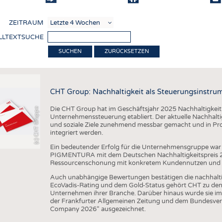
COMP
ZEITRAUM
VERE
LLTEXTSUCHE
TEXT
ZURÜCKSETZEN
SENS
RECY
CHT Group: Nachhaltigkeit als Steuerungsinstru
NACH
Die CHT Group hat im Geschäftsjahr 2025 Nachhaltigkeit we
(c) CHT Gruppe
KREI
Unternehmenssteuerung etabliert. Der aktuelle Nachhaltigk
und soziale Ziele zunehmend messbar gemacht und in Pr
TECHN
integriert werden.
SMART
Ein bedeutender Erfolg für die Unternehmensgruppe war 
PIGMENTURA mit dem Deutschen Nachhaltigkeitspreis 202
MEDI
Ressourcenschonung mit konkretem Kundennutzen und unt
HAUS-
Auch unabhängige Bewertungen bestätigen die nachhalt
EcoVadis-Rating und dem Gold-Status gehört CHT zu den 
BEKL
Unternehmen ihrer Branche. Darüber hinaus wurde sie im
der Frankfurter Allgemeinen Zeitung und dem Bundesver
TESTS
Company 2026“ ausgezeichnet.