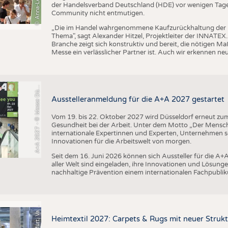
der Handelsverband Deutschland (HDE) vor wenigen Tagen 
Community nicht entmutigen.
+
A
2
0
2
7
-
©
M
e
s
s
e
D
s
e
l
d
o
r
f
/
C
o
n
s
t
a
n
z
e
T
i
l
l
m
a
n
„Die im Handel wahrgenommene Kaufzurückhaltung der 
Thema", sagt Alexander Hitzel, Projektleiter der INNATEX
Branche zeigt sich konstruktiv und bereit, die nötigen M
Messe ein verlässlicher Partner ist. Auch wir erkennen n
A
s
n
ü
Ausstelleranmeldung für die A+A 2027 gestartet
Vom 19. bis 22. Oktober 2027 wird Düsseldorf erneut zum 
Gesundheit bei der Arbeit. Unter dem Motto „Der Mensch
internationale Expertinnen und Experten, Unternehmen
Innovationen für die Arbeitswelt von morgen.
Seit dem 16. Juni 2026 können sich Aussteller für die 
aller Welt sind eingeladen, ihre Innovationen und Lösunge
nachhaltige Prävention einem internationalen Fachpublik
F
e
n
Heimtextil 2027: Carpets & Rugs mit neuer Stru