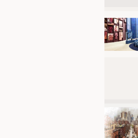
JOBS
STELLENMARKT
KRÜGER PERSONAL HEADHUN
PRAKTIKA & AUSBILDUNGEN
WISSEN
DAUNENCHECK
ADRESSEN & LINKS
LABELS
PUBLIKATIONEN