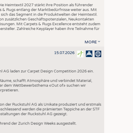
ie Heimtextil 2027 stärkt ihre Position als führender
 & Rugs entlang der Marktbedürfnisse weiter aus. Mit
t sich das Segment in die Produktwelten der Heimtextil.
 von zusätzlichen Geschäftspotenzialen, Neukontakten
-Lösungen. Mit Carpets & Rugs Excellence entsteht zudem
teller. Zahlreiche Keyplayer haben ihre Teilnahme für
MORE
15.07.2026
hl AG laden zur Carpet Design Competition 2026 ein.
t Räume, schafft Atmosphäre und verbindet Material,
nter dem Wettbewerbsthema «Out of» suchen wir
rpretieren.
on der Ruckstuhl AG als Unikate produziert und erstmals
schliessend werden die prämierten Teppiche an der STF
nstaltungen der Ruckstuhl AG gezeigt.
rend der Zurich Design Weeks ausgestellt.