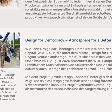
dem Netzwerk der Supima-Mitglieder mit erfahrenen Desi
Produktentwickler*innen und Einkaufsentscheider*inne
sorgfältig zusammengestellten Ausstellerauswahl und ein
ausgelegt, ein fokussiertes Geschäftsumfeld zu schaffen,
produktiver Austausch wichtiger sind als die Größe der V
Design for Democracy – Atmosphere for a Better 
Wie kann Design dazu beitragen, Demokratie zu stärken? M
Capital (WDC) 2026, die unter dem Motto „Design for Dem
Foto: HSNR
Region Deutschlands trägt Frankfurt RheinMain den von 
Noch bis zum 1. August 2026 präsentiert die WDC Camp
Frankfurt am Main Arbeiten von Studierenden und Absol
darunter auch Beiträge des Fachbereichs Textil- und Bek
 Steg:
n – „Design
Mit dem Projekt „Textile Design Connects“ beteiligt sic
rade“: Marc
zeigt, wie textiles Design gesellschaftlichen Dialog förd
s, HSNR),
sichtbar machen kann. Das Projekt verbindet Gestaltung, 
rankfurt a.M.
als Instrument des Austauschs und der Mitgestaltung zu 
zubildende
z Schule und
e Frankfurt
ierende der