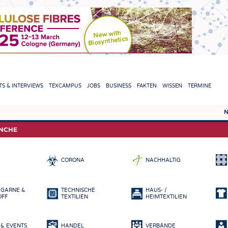
TION
S & INTERVIEWS
TEXCAMPUS
JOBS
BUSINESS
FAKTEN
WISSEN
TERMINE
N
REPORTS & INTERVIEWS
TEXC
ANCHE
TEXTINATION NEWSLINE
ROHS
CORONA
NACHHALTIG
TEXTILE LEADERSHIP
FASE
GARN
 GARNE &
TECHNISCHE
HAUS- /
GEWE
OFF
TEXTILIEN
HEIMTEXTILIEN
GESTR
& EVENTS
HANDEL
VERBÄNDE
VLIES