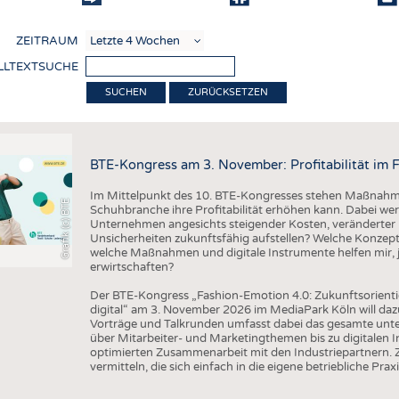
COMP
ZEITRAUM
VERE
LLTEXTSUCHE
TEXT
ZURÜCKSETZEN
SENS
RECY
BTE-Kongress am 3. November: Profitabilität im 
NACH
Im Mittelpunkt des 10. BTE-Kongresses stehen Maßnahmen
KREI
Grafik (c) BTE
Schuhbranche ihre Profitabilität erhöhen kann. Dabei wer
Unternehmen angesichts steigender Kosten, veränderter 
TECHN
Unsicherheiten zukunftsfähig aufstellen? Welche Konzepte
welche Maßnahmen und digitale Instrumente helfen mir, j
SMART
erwirtschaften?
MEDI
Der BTE-Kongress „Fashion-Emotion 4.0: Zukunftsorienti
digital“ am 3. November 2026 im MediaPark Köln will dazu
HAUS-
Vorträge und Talkrunden umfasst dabei das gesamte un
über Mitarbeiter- und Marketingthemen bis zu digitalen 
BEKL
optimierten Zusammenarbeit mit den Industriepartnern. Z
vermitteln, die sich einfach in die eigene betriebliche Praxi
TESTS