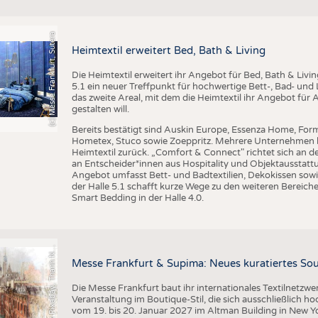
BUSINESS
FAKT
UNTERNEHMEN
STATI
(c) Messe Frankfurt, Sutera
TING
AUSSCHREIBUNGEN
Heimtextil erweitert Bed, Bath & Living
DTV AUSSCHREIBUNGSDIENST
Die Heimtextil erweitert ihr Angebot für Bed, Bath & Livi
5.1 ein neuer Treffpunkt für hochwertige Bett-, Bad- und L
TERMINE
das zweite Areal, mit dem die Heimtextil ihr Angebot für 
gestalten will.
BRANCHENTERMINE
Bereits bestätigt sind Auskin Europe, Essenza Home, Form
Hometex, Stuco sowie Zoeppritz. Mehrere Unternehmen k
Heimtextil zurück. „Comfort & Connect" richtet sich an d
an Entscheider*innen aus Hospitality und Objektausstattu
Angebot umfasst Bett- und Badtextilien, Dekokissen sowi
der Halle 5.1 schafft kurze Wege zu den weiteren Bereiche
Smart Bedding in der Halle 4.0.
r
a
f
i
k
P
i
x
a
b
a
y
,
T
h
a
n
h
g
u
y
e
n
S
l
G
q
N
Messe Frankfurt & Supima: Neues kuratiertes Sou
Die Messe Frankfurt baut ihr internationales Textilnetzwe
Veranstaltung im Boutique-Stil, die sich ausschließlich h
vom 19. bis 20. Januar 2027 im Altman Building in New Yor