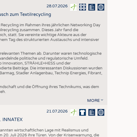
28.07.2026
sch zum Textilrecycling
 Recycling im Rahmen ihres jährlichen Networking Day
ilrecycling zusammen. Dieses Jahr fand die
h, statt. Sie vereinte wichtige Akteure aus der
nem Tag des strukturierten Austauschs und intensiver
nrelevanten Themen ab. Darunter waren technologische
andelnde politische und regulatorische Umfeld.
p Innovation, STRÄHLE+HESS und der
dierte Beiträge. Die interessanten Diskussionen wurden
armag, Stadler Anlagenbau, Technip Energies, Fibrant,
eundschaft und die Öffnung ihres Technikums, was dem
eh.
MORE
21.07.2026
58. INNATEX
spannten wirtschaftlichen Lage mit Realismus und
 20. Juli 2026 ihre Türen. Von der Krisenwarnung, die