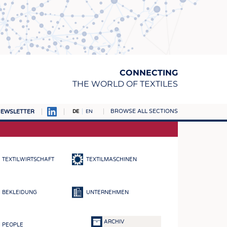
CONNECTING
THE WORLD OF TEXTILES
BROWSE ALL SECTIONS
EWSLETTER
DE
EN
AMPUS
TOFFE
TEXTILWIRTSCHAFT
TEXTILMASCHINEN
RN
E
BEKLEIDUNG
UNTERNEHMEN
BE
ICKE & GEWIRKE
ARCHIV
PEOPLE
STOFFE