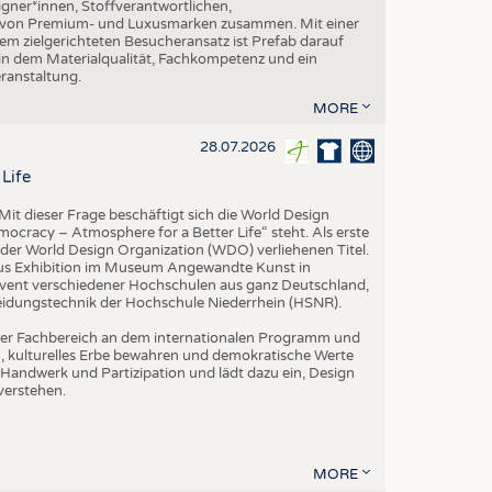
gner*innen, Stoffverantwortlichen,
n von Premium- und Luxusmarken zusammen. Mit einer
em zielgerichteten Besucheransatz ist Prefab darauf
 in dem Materialqualität, Fachkompetenz und ein
eranstaltung.
MORE
28.07.2026
Life
it dieser Frage beschäftigt sich die World Design
ocracy – Atmosphere for a Better Life“ steht. Als erste
der World Design Organization (WDO) verliehenen Titel.
us Exhibition im Museum Angewandte Kunst in
vent verschiedener Hochschulen aus ganz Deutschland,
leidungstechnik der Hochschule Niederrhein (HSNR).
h der Fachbereich an dem internationalen Programm und
ern, kulturelles Erbe bewahren und demokratische Werte
Handwerk und Partizipation und lädt dazu ein, Design
verstehen.
MORE