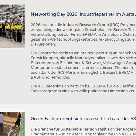
I
n
s
t
i
t
u
t
f
ü
r
T
e
x
t
i
l
t
e
c
h
n
k
I
T
A
)
d
e
r
R
W
T
H
A
a
c
h
e
n
U
n
i
v
e
r
s
i
t
©
(
y
i
Networking Day 2026: Industriepartner im Austau
2026 brachte die Industry Research Group (IRG) Polymer
erneut einige der wichtigsten Stakeholder im Bereich Text
Veranstaltung bei der Firma EREMA in Ansfelden, Österreic
gesamten Wertschöpfungskette des Textilrecyclings zu ei
Diskussionen.
Die Gespräche deckten ein breites Spektrum an branche
Entwicklungen, aktuelle Marktdynamiken sowie das sich w
Referenten von Zschimmer & Schwarz, Volkswagen Grou
Montanuniversität Leoben lieferten zu diesen Themen fun
auch dank der IRG-Partner ermöglicht: Bekaert, EREMA, B
BASF und Remondis.
Die IRG bedankt sich herzlich bei EREMA für die Gastfr
Tagesprogramm eine wertvolle praktische Dimension verli
© Anna-Lena Guenther
Green Fashion zeigt sich zuversichtlich auf der 
Die Branche für Sustainable Fashion stellt sich der ange
Pragmatismus – mit dieser Bilanz schließt die INNATEX am