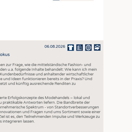
OSITES
DLUNG
ILMASCHINENBAU
ORIK
06.08.2026
CLING
Fokus
HALTIGKEIT
 zur Frage, wie die mittelständische Fashion- und
SLAUFWIRTSCHAFT
den u.a. folgende Inhalte behandelt: Wie kann ich mein
Kundenbedürfnisse und anhaltender wirtschaftlicher
ISCHE TEXTILIEN
 und Ideen funktionieren bereits in der Praxis? Und
etzt und künftig ausreichende Renditen zu
 TEXTILES
ZIN
erte Erfolgskonzepte des Modehandels – lokal und
 praktikable Antworten liefern. Die Bandbreite der
 UND HEIMTEXTILIEN
ternehmerische Spektrum - von Standortverbesserungen
Innovationen und Fragen rund ums Sortiment sowie einer
EIDUNG
iel ist es, den Teilnehmenden Impulse und Werkzeuge zu
s integrieren lassen.