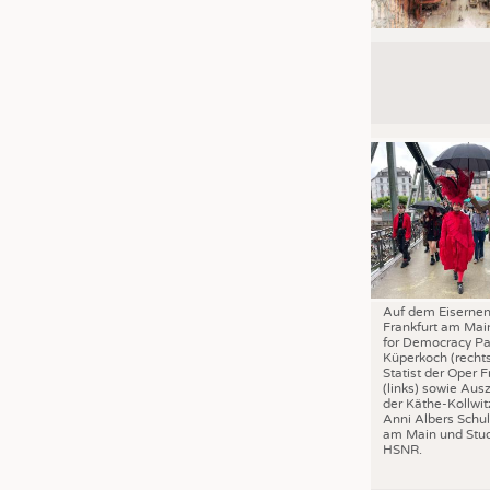
Auf dem Eisernen
Frankfurt am Mai
for Democracy Pa
Küperkoch (recht
Statist der Oper F
(links) sowie Aus
der Käthe-Kollwit
Anni Albers Schul
am Main und Stud
HSNR.