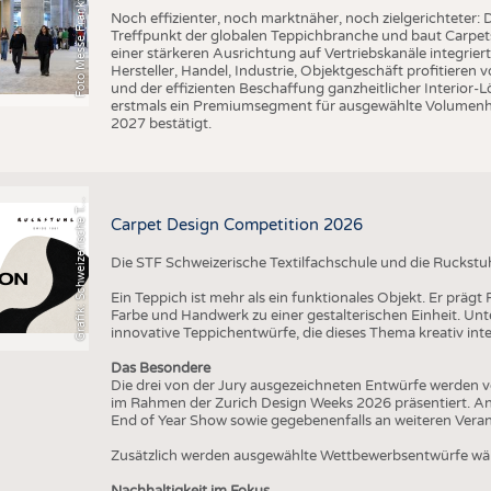
o
t
o
M
e
s
s
e
F
r
a
n
k
f
u
r
t
,
V
l
n
t
i
a
Noch effizienter, noch marktnäher, noch zielgerichteter: D
Treffpunkt der globalen Teppichbranche und baut Carpets
einer stärkeren Ausrichtung auf Vertriebskanäle integrier
Hersteller, Handel, Industrie, Objektgeschäft profitieren
und der effizienten Beschaffung ganzheitlicher Interior
erstmals ein Premiumsegment für ausgewählte Volumenhers
r
a
f
i
k
:
S
c
h
w
e
i
z
e
r
i
s
c
h
e
e
t
i
l
f
a
c
h
s
c
h
u
l
e
S
T
2027 bestätigt.
G
x
F
T
Carpet Design Competition 2026
Die STF Schweizerische Textilfachschule und die Ruckstu
Ein Teppich ist mehr als ein funktionales Objekt. Er präg
Farbe und Handwerk zu einer gestalterischen Einheit. U
innovative Teppichentwürfe, die dieses Thema kreativ inte
Das Besondere
Die drei von der Jury ausgezeichneten Entwürfe werden v
im Rahmen der Zurich Design Weeks 2026 präsentiert. An
End of Year Show sowie gegebenenfalls an weiteren Vera
Zusätzlich werden ausgewählte Wettbewerbsentwürfe wäh
Nachhaltigkeit im Fokus