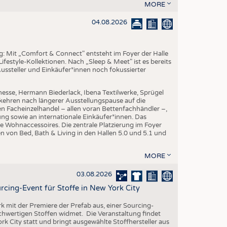
EN
MORE
STICS
04.08.2026
ng: Mit „Comfort & Connect" entsteht im Foyer der Halle
ifestyle-Kollektionen. Nach „Sleep & Meet" ist es bereits
Aussteller und Einkäufer*innen noch fokussierter
esse, Hermann Biederlack, Ibena Textilwerke, Sprügel
ehren nach längerer Ausstellungspause auf die
en Facheinzelhandel – allen voran Bettenfachhändler –,
ng sowie an internationale Einkäufer*innen. Das
e Wohnaccessoires. Die zentrale Platzierung im Foyer
n von Bed, Bath & Living in den Hallen 5.0 und 5.1 und
MORE
03.08.2026
rcing-Event für Stoffe in New York City
rk mit der Premiere der Prefab aus, einer Sourcing-
ochwertigen Stoffen widmet. Die Veranstaltung findet
k City statt und bringt ausgewählte Stoffhersteller aus