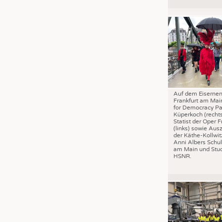
JOBS
STELLENMARKT
KRÜGER PERSONAL HEADHUN
PRAKTIKA & AUSBILDUNGEN
WISSEN
DAUNENCHECK
Auf dem Eisernen
ADRESSEN & LINKS
Frankfurt am Mai
for Democracy Pa
LABELS
Küperkoch (recht
Statist der Oper F
PUBLIKATIONEN
(links) sowie Aus
der Käthe-Kollwit
Anni Albers Schul
am Main und Stud
HSNR.