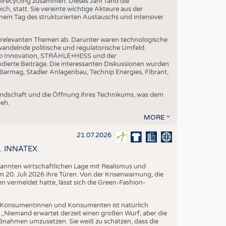
ilrecycling zusammen. Dieses Jahr fand die
h, statt. Sie vereinte wichtige Akteure aus der
nem Tag des strukturierten Austauschs und intensiver
nrelevanten Themen ab. Darunter waren technologische
andelnde politische und regulatorische Umfeld.
p Innovation, STRÄHLE+HESS und der
dierte Beiträge. Die interessanten Diskussionen wurden
armag, Stadler Anlagenbau, Technip Energies, Fibrant,
eundschaft und die Öffnung ihres Technikums, was dem
eh.
MORE
21.07.2026
58. INNATEX
spannten wirtschaftlichen Lage mit Realismus und
 20. Juli 2026 ihre Türen. Von der Krisenwarnung, die
vermeldet hatte, lässt sich die Green-Fashion-
Konsumentinnen und Konsumenten ist natürlich
. „Niemand erwartet derzeit einen großen Wurf, aber die
aßnahmen umzusetzen. Sie weiß zu schätzen, dass die