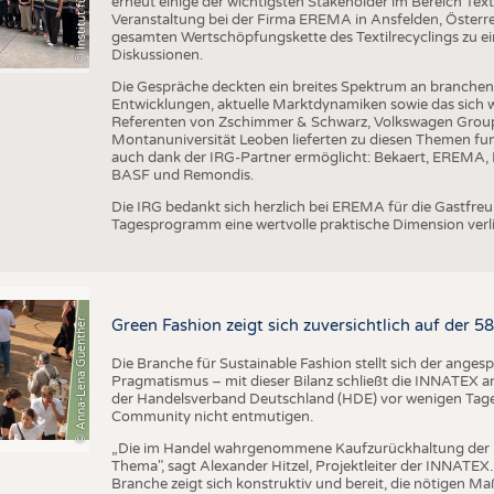
erneut einige der wichtigsten Stakeholder im Bereich Text
Veranstaltung bei der Firma EREMA in Ansfelden, Österreic
gesamten Wertschöpfungskette des Textilrecyclings zu ei
Diskussionen.
Die Gespräche deckten ein breites Spektrum an branche
Entwicklungen, aktuelle Marktdynamiken sowie das sich w
Referenten von Zschimmer & Schwarz, Volkswagen Grou
Montanuniversität Leoben lieferten zu diesen Themen fun
auch dank der IRG-Partner ermöglicht: Bekaert, EREMA, B
BASF und Remondis.
Die IRG bedankt sich herzlich bei EREMA für die Gastfr
Tagesprogramm eine wertvolle praktische Dimension verli
© Anna-Lena Guenther
Green Fashion zeigt sich zuversichtlich auf der 
Die Branche für Sustainable Fashion stellt sich der ange
Pragmatismus – mit dieser Bilanz schließt die INNATEX am
der Handelsverband Deutschland (HDE) vor wenigen Tagen 
Community nicht entmutigen.
„Die im Handel wahrgenommene Kaufzurückhaltung der 
Thema", sagt Alexander Hitzel, Projektleiter der INNATEX
Branche zeigt sich konstruktiv und bereit, die nötigen M