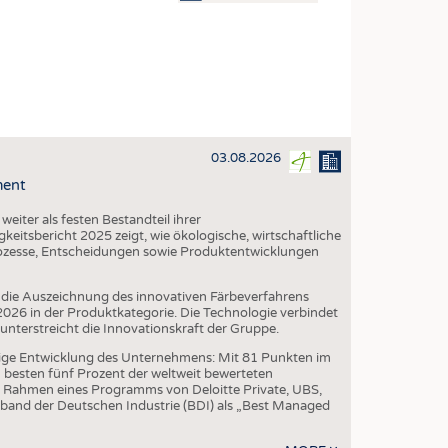
OSITES
DLUNG
ILMASCHINENBAU
ORIK
03.08.2026
CLING
ment
HALTIGKEIT
iter als festen Bestandteil ihrer
SLAUFWIRTSCHAFT
eitsbericht 2025 zeigt, wie ökologische, wirtschaftliche
ozesse, Entscheidungen sowie Produktentwicklungen
ISCHE TEXTILIEN
 TEXTILES
die Auszeichnung des innovativen Färbeverfahrens
6 in der Produktkategorie. Die Technologie verbindet
ZIN
erstreicht die Innovationskraft der Gruppe.
 UND HEIMTEXTILIEN
ige Entwicklung des Unternehmens: Mit 81 Punkten im
besten fünf Prozent der weltweit bewerteten
EIDUNG
 Rahmen eines Programms von Deloitte Private, UBS,
band der Deutschen Industrie (BDI) als „Best Managed