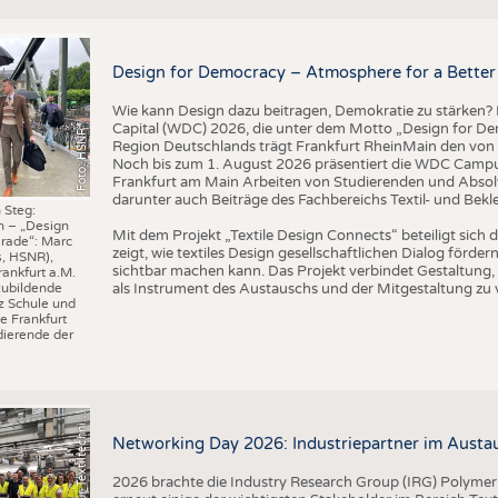
BUSINESS
FAKT
UNTERNEHMEN
STATI
Design for Democracy – Atmosphere for a Better 
TING
AUSSCHREIBUNGEN
Wie kann Design dazu beitragen, Demokratie zu stärken? M
DTV AUSSCHREIBUNGSDIENST
Capital (WDC) 2026, die unter dem Motto „Design for Dem
Foto: HSNR
TERMINE
Region Deutschlands trägt Frankfurt RheinMain den von 
Noch bis zum 1. August 2026 präsentiert die WDC Camp
BRANCHENTERMINE
Frankfurt am Main Arbeiten von Studierenden und Absol
darunter auch Beiträge des Fachbereichs Textil- und Bek
 Steg:
n – „Design
I
n
s
t
i
t
u
t
f
ü
r
T
e
x
t
i
l
t
e
c
h
n
k
I
T
A
)
d
e
r
R
W
T
H
A
a
c
h
e
n
U
n
i
v
e
r
s
i
t
Mit dem Projekt „Textile Design Connects“ beteiligt sic
rade“: Marc
zeigt, wie textiles Design gesellschaftlichen Dialog förd
s, HSNR),
sichtbar machen kann. Das Projekt verbindet Gestaltung, 
rankfurt a.M.
als Instrument des Austauschs und der Mitgestaltung zu 
zubildende
z Schule und
e Frankfurt
ierende der
©
(
y
i
Networking Day 2026: Industriepartner im Austau
2026 brachte die Industry Research Group (IRG) Polymer