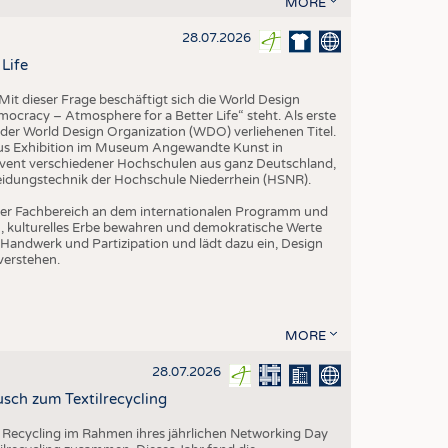
MORE
EN
STICS
28.07.2026
Life
it dieser Frage beschäftigt sich die World Design
ocracy – Atmosphere for a Better Life“ steht. Als erste
der World Design Organization (WDO) verliehenen Titel.
us Exhibition im Museum Angewandte Kunst in
vent verschiedener Hochschulen aus ganz Deutschland,
leidungstechnik der Hochschule Niederrhein (HSNR).
h der Fachbereich an dem internationalen Programm und
ern, kulturelles Erbe bewahren und demokratische Werte
Handwerk und Partizipation und lädt dazu ein, Design
verstehen.
MORE
28.07.2026
sch zum Textilrecycling
 Recycling im Rahmen ihres jährlichen Networking Day