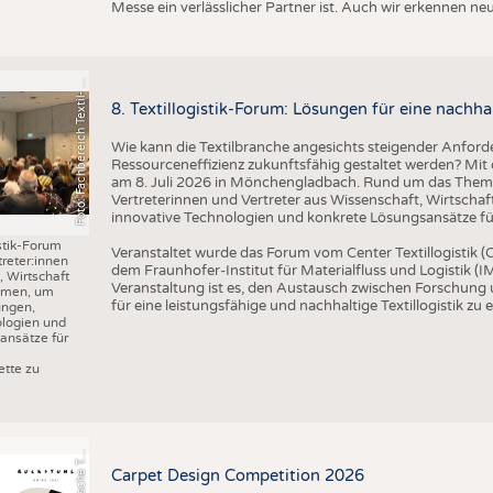
o
t
o
:
F
a
c
h
b
e
r
e
i
c
h
T
e
x
t
il
-
u
d
B
e
k
l
e
i
d
u
n
g
s
t
e
c
h
n
i
k
/
H
S
N
Messe ein verlässlicher Partner ist. Auch wir erkennen n
F
n
R
8. Textillogistik-Forum: Lösungen für eine nachhal
Wie kann die Textilbranche angesichts steigender Anforde
Ressourceneffizienz zukunftsfähig gestaltet werden? Mit d
am 8. Juli 2026 in Mönchengladbach. Rund um das Thema 
Vertreterinnen und Vertreter aus Wissenschaft, Wirtscha
innovative Technologien und konkrete Lösungsansätze für 
istik-Forum
Veranstaltet wurde das Forum vom Center Textillogistik
treter:innen
dem Fraunhofer-Institut für Materialfluss und Logistik (IM
 Wirtschaft
Veranstaltung ist es, den Austausch zwischen Forschung
mmen, um
für eine leistungsfähige und nachhaltige Textillogistik zu 
ungen,
ologien und
ansätze für
r
a
f
i
k
:
S
c
h
w
e
i
z
e
r
i
s
c
h
e
e
t
i
l
f
a
c
h
s
c
h
u
l
e
S
T
tte zu
G
x
F
Carpet Design Competition 2026