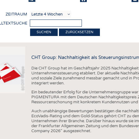
COMP
ZEITRAUM
VERE
LLTEXTSUCHE
TEXT
ZURÜCKSETZEN
SENS
RECY
CHT Group: Nachhaltigkeit als Steuerungsinstru
NACH
Die CHT Group hat im Geschäftsjahr 2025 Nachhaltigkeit we
(c) CHT Gruppe
KREI
Unternehmenssteuerung etabliert. Der aktuelle Nachhaltigk
und soziale Ziele zunehmend messbar gemacht und in Pr
TECHN
integriert werden.
SMART
Ein bedeutender Erfolg für die Unternehmensgruppe war 
PIGMENTURA mit dem Deutschen Nachhaltigkeitspreis 202
MEDI
Ressourcenschonung mit konkretem Kundennutzen und unt
HAUS-
Auch unabhängige Bewertungen bestätigen die nachhalt
EcoVadis-Rating und dem Gold-Status gehört CHT zu den 
BEKL
Unternehmen ihrer Branche. Darüber hinaus wurde sie im
der Frankfurter Allgemeinen Zeitung und dem Bundesver
TESTS
Company 2026“ ausgezeichnet.