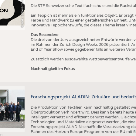
T
Die STF Schweizerische Textilfachschule und die Ruckstu
Ein Teppich ist mehr als ein funktionales Objekt. Er präg
Farbe und Handwerk zu einer gestalterischen Einheit. U
innovative Teppichentwürfe, die dieses Thema kreativ inte
Das Besondere
Die drei von der Jury ausgezeichneten Entwürfe werden v
im Rahmen der Zurich Design Weeks 2026 präsentiert. An
End of Year Show sowie gegebenenfalls an weiteren Vera
Zusätzlich werden ausgewählte Wettbewerbsentwürfe wäh
Nachhaltigkeit im Fokus
Forschungsprojekt ALADIN: Zirkuläre und bedarfs
Die Produktion von Textilien kann nachhaltig gestaltet w
Überproduktion verhindert wird. Dies kann bereits heute
Foto: DITF
intelligent vernetzt und effizient genutzt werden. Gleichz
Technologien und Materialien eingesetzt werden, die ei
Forschungsprojekt ALADIN schafft die Voraussetzung daf
Rahmen des Horizon Europe Programm von der EU mit 5 M
in