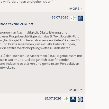
eue Anforderungen und gehen sie an."
MORE
16.07.2026
tige textile Zukunft
rungen an Nachhaltigkeit, Digitalisierung und
ieser Frage beschäftigte sich das 8. Textillogistik-Forum
„Textillogistik in herausfordernden Zeiten“ kamen 75
ft und Praxis zusammen, um aktuelle Entwicklungen,
die textile Wertschöpfungskette zu diskutieren.
 (CTL) der Hochschule Niederrhein (HSNR) gemeinsam mit
L) in Dortmund. Ziel der jährlich stattfindenden
 und Industrie zu stärken und gemeinsam Perspektiven
entwickeln.
MORE
15.07.2026