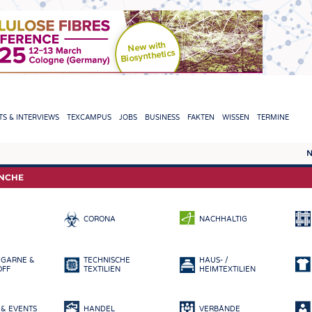
TION
S & INTERVIEWS
TEXCAMPUS
JOBS
BUSINESS
FAKTEN
WISSEN
TERMINE
N
REPORTS & INTERVIEWS
TEXC
ANCHE
TEXTINATION NEWSLINE
ROHS
CORONA
NACHHALTIG
TEXTILE LEADERSHIP
FASE
GARN
 GARNE &
TECHNISCHE
HAUS- /
GEWE
OFF
TEXTILIEN
HEIMTEXTILIEN
GESTR
& EVENTS
HANDEL
VERBÄNDE
VLIES