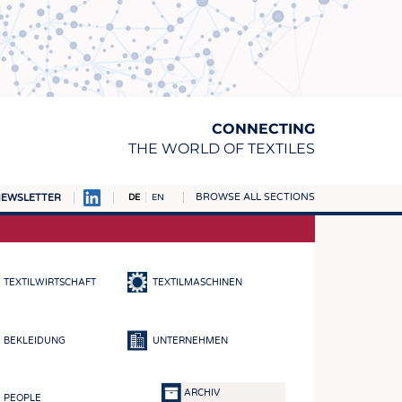
CONNECTING
THE WORLD OF TEXTILES
BROWSE ALL SECTIONS
EWSLETTER
DE
EN
AMPUS
TOFFE
TEXTILWIRTSCHAFT
TEXTILMASCHINEN
RN
E
BEKLEIDUNG
UNTERNEHMEN
BE
ICKE & GEWIRKE
ARCHIV
PEOPLE
STOFFE