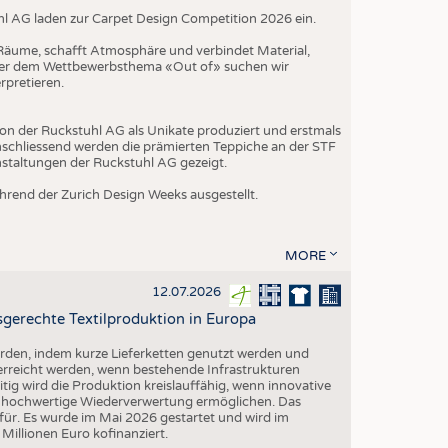
hl AG laden zur Carpet Design Competition 2026 ein.
t Räume, schafft Atmosphäre und verbindet Material,
nter dem Wettbewerbsthema «Out of» suchen wir
rpretieren.
on der Ruckstuhl AG als Unikate produziert und erstmals
schliessend werden die prämierten Teppiche an der STF
nstaltungen der Ruckstuhl AG gezeigt.
rend der Zurich Design Weeks ausgestellt.
MORE
12.07.2026
gerechte Textilproduktion in Europa
erden, indem kurze Lieferketten genutzt werden und
 erreicht werden, wenn bestehende Infrastrukturen
eitig wird die Produktion kreislauffähig, wenn innovative
ne hochwertige Wiederverwertung ermöglichen. Das
ür. Es wurde im Mai 2026 gestartet und wird im
illionen Euro kofinanziert.