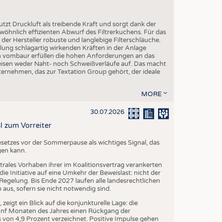
utzt Druckluft als treibende Kraft und sorgt dank der
öhnlich effizienten Abwurf des Filtrerkuchens. Für das
er Hersteller robuste und langlebige Filterschläuche.
ng schlagartig wirkenden Kräften in der Anlage
on vombaur erfüllen die hohen Anforderungen an das
eisen weder Naht- noch Schweißverläufe auf. Das macht
ternehmen, das zur Textation Group gehört, der ideale
MORE
30.07.2026
l zum Vorreiter
setzes vor der Sommerpause als wichtiges Signal, das
gen kann.
trales Vorhaben ihrer im Koalitionsvertrag verankerten
e Initiative auf eine Umkehr der Beweislast: nicht der
egelung. Bis Ende 2027 laufen alle landesrechtlichen
us, sofern sie nicht notwendig sind.
igt ein Blick auf die konjunkturelle Lage: die
fünf Monaten des Jahres einen Rückgang der
von 4,9 Prozent verzeichnet. Positive Impulse gehen