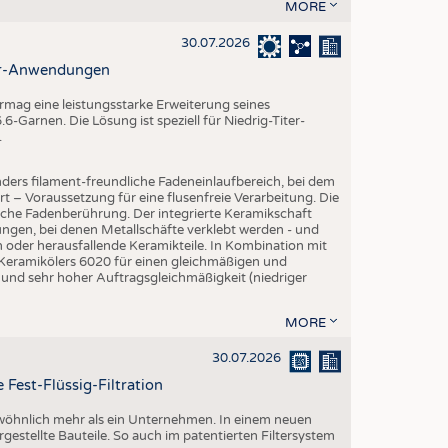
MORE
30.07.2026
ter-Anwendungen
mag eine leistungsstarke Erweiterung seines
-Garnen. Die Lösung ist speziell für Niedrig-Titer-
.
ders filament-freundliche Fadeneinlaufbereich, bei dem
rt – Voraussetzung für eine flusenfreie Verarbeitung. Die
iche Fadenberührung. Der integrierte Keramikschaft
ngen, bei denen Metallschäfte verklebt werden - und
en oder herausfallende Keramikteile. In Kombination mit
 Keramikölers 6020 für einen gleichmäßigen und
 und sehr hoher Auftragsgleichmäßigkeit (niedriger
MORE
30.07.2026
 Fest-Flüssig-Filtration
ewöhnlich mehr als ein Unternehmen. In einem neuen
rgestellte Bauteile. So auch im patentierten Filtersystem