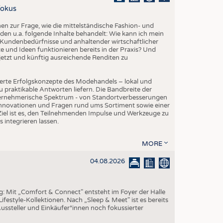
EN
Fokus
STICS
 zur Frage, wie die mittelständische Fashion- und
den u.a. folgende Inhalte behandelt: Wie kann ich mein
Kundenbedürfnisse und anhaltender wirtschaftlicher
 und Ideen funktionieren bereits in der Praxis? Und
etzt und künftig ausreichende Renditen zu
erte Erfolgskonzepte des Modehandels – lokal und
 praktikable Antworten liefern. Die Bandbreite der
ternehmerische Spektrum - von Standortverbesserungen
Innovationen und Fragen rund ums Sortiment sowie einer
iel ist es, den Teilnehmenden Impulse und Werkzeuge zu
s integrieren lassen.
MORE
04.08.2026
ng: Mit „Comfort & Connect" entsteht im Foyer der Halle
ifestyle-Kollektionen. Nach „Sleep & Meet" ist es bereits
Aussteller und Einkäufer*innen noch fokussierter