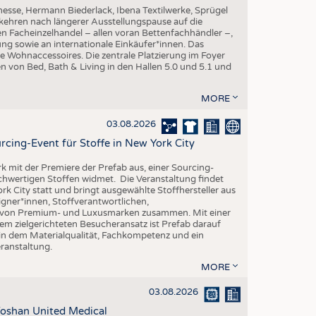
esse, Hermann Biederlack, Ibena Textilwerke, Sprügel
ehren nach längerer Ausstellungspause auf die
en Facheinzelhandel – allen voran Bettenfachhändler –,
ng sowie an internationale Einkäufer*innen. Das
e Wohnaccessoires. Die zentrale Platzierung im Foyer
n von Bed, Bath & Living in den Hallen 5.0 und 5.1 und
MORE
03.08.2026
rcing-Event für Stoffe in New York City
rk mit der Premiere der Prefab aus, einer Sourcing-
ochwertigen Stoffen widmet. Die Veranstaltung findet
k City statt und bringt ausgewählte Stoffhersteller aus
gner*innen, Stoffverantwortlichen,
n von Premium- und Luxusmarken zusammen. Mit einer
em zielgerichteten Besucheransatz ist Prefab darauf
 in dem Materialqualität, Fachkompetenz und ein
eranstaltung.
MORE
03.08.2026
oshan United Medical