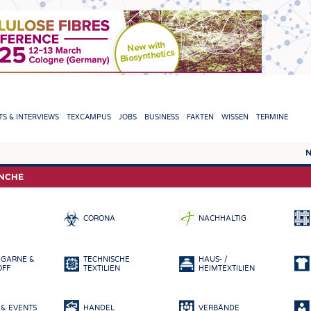
TION
S & INTERVIEWS
TEXCAMPUS
JOBS
BUSINESS
FAKTEN
WISSEN
TERMINE
N
REPORTS & INTERVIEWS
TEXC
ANCHE
TEXTINATION NEWSLINE
ROHS
CORONA
NACHHALTIG
TEXTILE LEADERSHIP
FASE
GARN
 GARNE &
TECHNISCHE
HAUS- /
GEWE
OFF
TEXTILIEN
HEIMTEXTILIEN
GESTR
& EVENTS
HANDEL
VERBÄNDE
VLIES