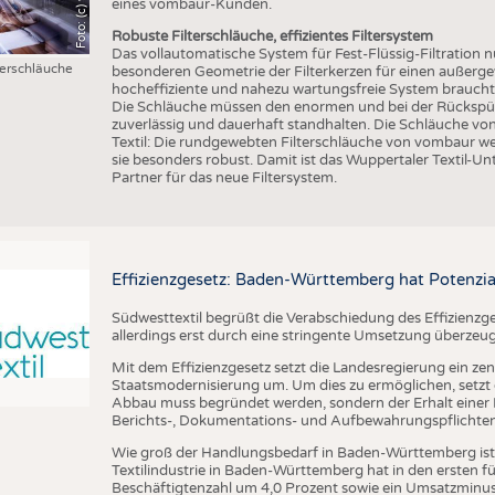
eines vombaur-Kunden.
Robuste Filterschläuche, effizientes Filtersystem
Das vollautomatische System für Fest-Flüssig-Filtration n
erschläuche
besonderen Geometrie der Filterkerzen für einen außergew
hocheffiziente und nahezu wartungsfreie System braucht d
Die Schläuche müssen den enormen und bei der Rückspülu
zuverlässig und dauerhaft standhalten. Die Schläuche v
Textil: Die rundgewebten Filterschläuche von vombaur w
sie besonders robust. Damit ist das Wuppertaler Textil-Un
Partner für das neue Filtersystem.
Effizienzgesetz: Baden-Württemberg hat Potenzia
Südwesttextil begrüßt die Verabschiedung des Effizienzge
allerdings erst durch eine stringente Umsetzung überzeu
Mit dem Effizienzgesetz setzt die Landesregierung ein zen
Staatsmodernisierung um. Um dies zu ermöglichen, setzt di
Abbau muss begründet werden, sondern der Erhalt einer R
Berichts-, Dokumentations- und Aufbewahrungspflichten a
Wie groß der Handlungsbedarf in Baden-Württemberg ist, ze
Textilindustrie in Baden-Württemberg hat in den ersten 
Beschäftigtenzahl um 4,0 Prozent sowie ein Umsatzminus 