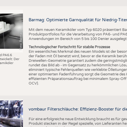
Barmag: Optimierte Garnqualität für Niedrig-Ti
Mit dem neuen Keramiköler vom Typ 6020 präsentiert Bar
Foto: Barmag
Produktportfolios für die Verarbeitung von PA6- und PA6.6
Anwendungen im Bereich von 5 bis 100 Denier ausgelegt
Technologischer Fortschritt für stabile Prozesse
Ein wesentliches Merkmal des neuen Models ist der beson
nd PA6.6
der Faden mit Öl benetzt wird, bevor er die Keramik berüh
wickelt: Der
Dreiwellen-Geometrie garantiert zudem die geringstmögl
amiköler
rundet das Bild ab - im Gegensatz zu herkömmlichen Lösu
eliminiert typische Fehlerquellen wie verklebte Ölleitung
einer optimierten Fadenführung sorgt die Geometrie des
effizienten Präparationsauftrag bei minimalem Spray-Off
OCV).
vombaur Filterschläuche: Effizienz-Booster für die
Foto: (c) vombaur
Für eine erfolgreiche neue Entwicklung braucht es für g
Produkt stecken in der Regel spezielle, von Lieferanten he