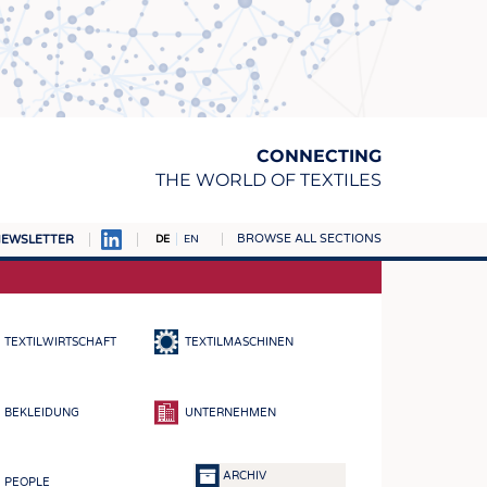
CONNECTING
THE WORLD OF TEXTILES
BROWSE ALL SECTIONS
EWSLETTER
DE
EN
AMPUS
TOFFE
TEXTILWIRTSCHAFT
TEXTILMASCHINEN
RN
E
BEKLEIDUNG
UNTERNEHMEN
BE
ICKE & GEWIRKE
ARCHIV
PEOPLE
STOFFE