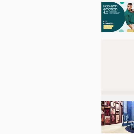
JOBS
STELLENMARKT
KRÜGER PERSONAL HEADHUN
PRAKTIKA & AUSBILDUNGEN
WISSEN
DAUNENCHECK
ADRESSEN & LINKS
LABELS
PUBLIKATIONEN