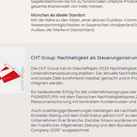
Segelkollektionen bis hin zu funktionalen Lifestyle-Prod
gesamte Markenwelt von Helly Hansen.
München als idealer Standort
Mit der Nähe zu den Alpen, einer aktiven Outdoor-Commun
Wassersportmöglichkeiten im bayerischen Voralpenland b
Ausbau der Marke in Deutschland.
CHT Group: Nachhaltigkeit als Steuerungsinstru
Die CHT Group hat im Geschäftsjahr 2025 Nachhaltigkeit we
(c) CHT Gruppe
Unternehmenssteuerung etabliert. Der aktuelle Nachhaltigk
und soziale Ziele zunehmend messbar gemacht und in Pr
integriert werden.
Ein bedeutender Erfolg für die Unternehmensgruppe war 
PIGMENTURA mit dem Deutschen Nachhaltigkeitspreis 202
Ressourcenschonung mit konkretem Kundennutzen und unt
Auch unabhängige Bewertungen bestätigen die nachhalt
EcoVadis-Rating und dem Gold-Status gehört CHT zu den 
Unternehmen ihrer Branche. Darüber hinaus wurde sie im
der Frankfurter Allgemeinen Zeitung und dem Bundesver
Company 2026“ ausgezeichnet.