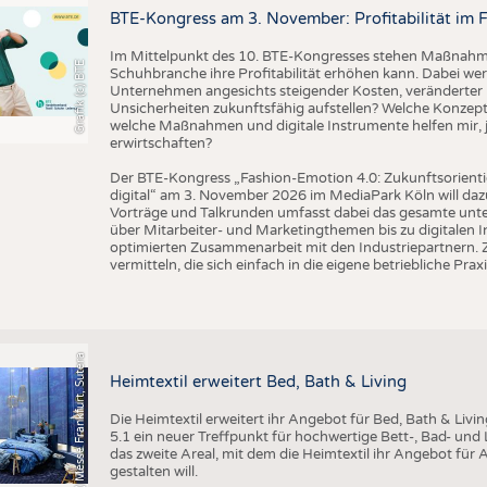
BUSINESS
FAKT
BTE-Kongress am 3. November: Profitabilität im 
UNTERNEHMEN
STATI
Im Mittelpunkt des 10. BTE-Kongresses stehen Maßnahmen
Grafik (c) BTE
Schuhbranche ihre Profitabilität erhöhen kann. Dabei wer
TING
AUSSCHREIBUNGEN
Unternehmen angesichts steigender Kosten, veränderter 
Unsicherheiten zukunftsfähig aufstellen? Welche Konzepte
DTV AUSSCHREIBUNGSDIENST
welche Maßnahmen und digitale Instrumente helfen mir, j
TERMINE
erwirtschaften?
BRANCHENTERMINE
Der BTE-Kongress „Fashion-Emotion 4.0: Zukunftsorienti
digital“ am 3. November 2026 im MediaPark Köln will dazu
Vorträge und Talkrunden umfasst dabei das gesamte un
über Mitarbeiter- und Marketingthemen bis zu digitalen 
optimierten Zusammenarbeit mit den Industriepartnern. Z
vermitteln, die sich einfach in die eigene betriebliche Praxi
(c) Messe Frankfurt, Sutera
Heimtextil erweitert Bed, Bath & Living
Die Heimtextil erweitert ihr Angebot für Bed, Bath & Livi
5.1 ein neuer Treffpunkt für hochwertige Bett-, Bad- und L
das zweite Areal, mit dem die Heimtextil ihr Angebot für 
gestalten will.