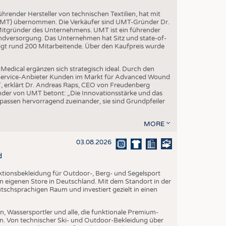
render Hersteller von technischen Textilien, hat mit
(UMT) übernommen. Die Verkäufer sind UMT-Gründer Dr.
 Mitgründer des Unternehmens. UMT ist ein führender
ndversorgung. Das Unternehmen hat Sitz und state-of-
igt rund 200 Mitarbeitende. Über den Kaufpreis wurde
edical ergänzen sich strategisch ideal. Durch den
l-Service-Anbieter Kunden im Markt für Advanced Wound
“, erklärt Dr. Andreas Raps, CEO von Freudenberg
der von UMT betont: „Die Innovationsstärke und das
ssen hervorragend zueinander, sie sind Grundpfeiler
MORE
03.08.2026
d
nktionsbekleidung für Outdoor-, Berg- und Segelsport
en eigenen Store in Deutschland. Mit dem Standort in der
utschsprachigen Raum und investiert gezielt in einen
, Wassersportler und alle, die funktionale Premium-
n. Von technischer Ski- und Outdoor-Bekleidung über