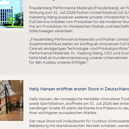
F
r
e
u
d
e
n
b
e
r
g
P
e
r
f
o
r
a
c
e
M
a
t
e
r
i
a
l
m
Freudenberg Performance Materials (Freudenberg), ein füh
Wirkung zum 31. Juli 2026 Foshan United Medical Ltd. 
Xiaodong Wang sowie ein weiterer privater chinesischer
Full-Service Anbieter von Produkten für die moderne Wu
the-art-Produktion im chinesischen Foshan und beschäft
Stillschweigen vereinbart.
„Freudenberg Performance Materials und Foshan United M
Zusammenschluss bieten wir künftig als innovativer Ful
Care ein einzigartiges Technologie- und Produktportfolio
Performance Materials. Dr. Xiadong Wang, CEO und Grün
hohe Maß an Kundenorientierung unserer Unternehmen pa
für den Ausbau unseres Erfolges.“
Helly Hansen eröffnet ersten Store in Deutschlan
(c) Helly Hansen
Helly Hansen, der norwegische Hersteller innovativer Fu
sowie Sportsfashion, eröffnete am 31. Juli 2026 den erst
Sendlinger Straße 35 stärkt die Marke ihre Präsenz im de
ihrer wichtigsten europäischen Märkte.
Der neue Store soll Anlaufpunkt für Outdoor-Enthusiasten
Bekleidung mit skandinavischen Wurzeln schätzen, werde