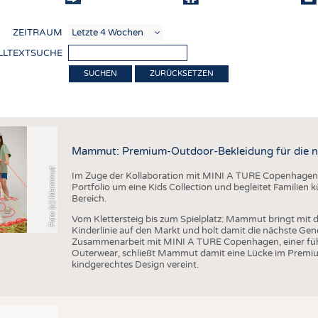
COMP
ZEITRAUM
VERE
LLTEXTSUCHE
TEXT
ZURÜCKSETZEN
SENS
ierung
RECY
NACH
Mammut: Premium-Outdoor-Bekleidung für die n
KREI
Foto (c) Mammut
Im Zuge der Kollaboration mit MINI A TURE Copenhagen 
TECHN
Portfolio um eine Kids Collection und begleitet Familien
Bereich.
SMART
Vom Klettersteig bis zum Spielplatz: Mammut bringt mit d
MEDI
Kinderlinie auf den Markt und holt damit die nächste Gen
Zusammenarbeit mit MINI A TURE Copenhagen, einer füh
HAUS-
Outerwear, schließt Mammut damit eine Lücke im Premi
kindgerechtes Design vereint.
BEKL
TESTS