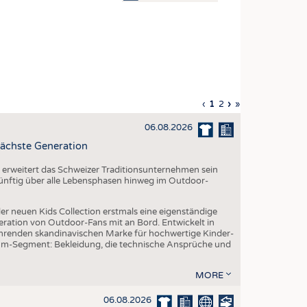
OSITES
DLUNG
ILMASCHINENBAU
ORIK
Vorherige
‹
Aktuelle
1
Seite
2
Nächste
›
Letzte
»
CLING
Seite
Seite
Seite
Seite
06.08.2026
HALTIGKEIT
ächste Generation
SLAUFWIRTSCHAFT
erweitert das Schweizer Traditionsunternehmen sein
ISCHE TEXTILIEN
 künftig über alle Lebensphasen hinweg im Outdoor-
 TEXTILES
er neuen Kids Collection erstmals eine eigenständige
ZIN
eration von Outdoor-Fans mit an Bord. Entwickelt in
renden skandinavischen Marke für hochwertige Kinder-
 UND HEIMTEXTILIEN
um-Segment: Bekleidung, die technische Ansprüche und
EIDUNG
MORE
06.08.2026