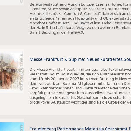
Bereits bestätigt sind Auskin Europe, Essenza Home, Form
Hometex, Stuco sowie Zoeppritz. Mehrere Unternehmen k
Heimtextil zurück. „Comfort & Connect" richtet sich an d
an Entscheider*innen aus Hospitality und Objektausstattu
Angebot umfasst Bett- und Badtextilien, Dekokissen sowi
der Halle 5.1 schafft kurze Wege zu den weiteren Bereiche
Smart Bedding in der Halle 4.0.
r
a
f
i
k
P
i
x
a
b
a
y
,
T
h
a
n
h
g
u
y
e
n
S
l
G
q
N
Messe Frankfurt & Supima: Neues kuratiertes Sou
Die Messe Frankfurt baut ihr internationales Textilnetzwe
Veranstaltung im Boutique-Stil, die sich ausschließlich h
vom 19. bis 20. Januar 2027 im Altman Building in New Yor
dem Netzwerk der Supima-Mitglieder mit erfahrenen Desi
Produktentwickler*innen und Einkaufsentscheider*inne
sorgfältig zusammengestellten Ausstellerauswahl und ein
ausgelegt, ein fokussiertes Geschäftsumfeld zu schaffen,
produktiver Austausch wichtiger sind als die Größe der V
©
n
s
Freudenberg Performance Materials übernimmt F