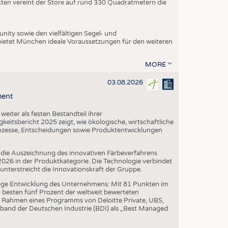
ukten vereint der Store auf rund 330 Quadratmetern die
ity sowie den vielfältigen Segel- und
ietet München ideale Voraussetzungen für den weiteren
MORE
03.08.2026
ment
iter als festen Bestandteil ihrer
eitsbericht 2025 zeigt, wie ökologische, wirtschaftliche
ozesse, Entscheidungen sowie Produktentwicklungen
die Auszeichnung des innovativen Färbeverfahrens
6 in der Produktkategorie. Die Technologie verbindet
erstreicht die Innovationskraft der Gruppe.
ige Entwicklung des Unternehmens: Mit 81 Punkten im
besten fünf Prozent der weltweit bewerteten
 Rahmen eines Programms von Deloitte Private, UBS,
band der Deutschen Industrie (BDI) als „Best Managed