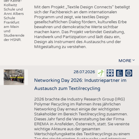
der Käthe-
Kollwitz
Mit dem Projekt „Textile Design Connects“ beteiligt
Schule und
sich der Fachbereich an dem internationalen
Anni Albers
Programm und zeigt, wie textiles Design
Schule
gesellschaftlichen Dialog fördern, kulturelles Erbe
Frankfurt
am Main
bewahren und demokratische Werte sichtbar
und
machen kann. Das Projekt verbindet Gestaltung,
Studierende
Handwerk und Partizipation und lädt dazu ein,
der HSNR.
Design als Instrument des Austauschs und der
Mitgestaltung zu verstehen.
MORE
28.07.2026
Networking Day 2026: Industriepartner im
Austausch zum Textilrecycling
2026 brachte die Industry Research Group (IRG)
Polymer Recycling im Rahmen ihres jährlichen
Networking Day erneut einige der wichtigsten
Stakeholder im Bereich Textilrecycling zusammen.
Dieses Jahr fand die Veranstaltung bei der Firma
EREMA in Ansfelden, Österreich, statt. Sie vereinte
wichtige Akteure aus der gesamten
Wertschöpfungskette des Textilrecyclings zu einem
Tag des strukturierten Austauschs und intensiver