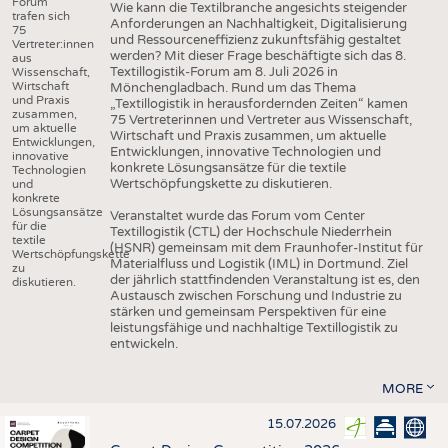
Forum
Wie kann die Textilbranche angesichts steigender
trafen sich
Anforderungen an Nachhaltigkeit, Digitalisierung
75
und Ressourceneffizienz zukunftsfähig gestaltet
Vertreter:innen
werden? Mit dieser Frage beschäftigte sich das 8.
aus
Textillogistik-Forum am 8. Juli 2026 in
Wissenschaft,
Wirtschaft
Mönchengladbach. Rund um das Thema
und Praxis
„Textillogistik in herausfordernden Zeiten“ kamen
zusammen,
75 Vertreterinnen und Vertreter aus Wissenschaft,
um aktuelle
Wirtschaft und Praxis zusammen, um aktuelle
Entwicklungen,
Entwicklungen, innovative Technologien und
innovative
konkrete Lösungsansätze für die textile
Technologien
Wertschöpfungskette zu diskutieren.
und
konkrete
Lösungsansätze
Veranstaltet wurde das Forum vom Center
für die
Textillogistik (CTL) der Hochschule Niederrhein
textile
(HSNR) gemeinsam mit dem Fraunhofer-Institut für
Wertschöpfungskette
Materialfluss und Logistik (IML) in Dortmund. Ziel
zu
der jährlich stattfindenden Veranstaltung ist es, den
diskutieren.
Austausch zwischen Forschung und Industrie zu
stärken und gemeinsam Perspektiven für eine
leistungsfähige und nachhaltige Textillogistik zu
entwickeln.
MORE
15.07.2026