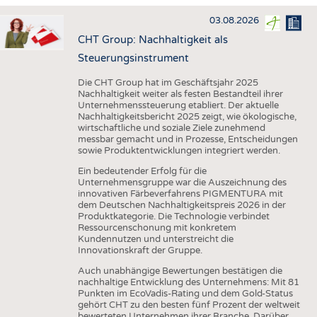
HAUS- UND HEIMTEXTILIEN
03.08.2026
BEKLEIDUNG
CHT Group: Nachhaltigkeit als
TESTS
Steuerungsinstrument
BUSINESS
FAKTEN
Die CHT Group hat im Geschäftsjahr 2025
Nachhaltigkeit weiter als festen Bestandteil ihrer
UNTERNEHMEN
STATISTICS
Unternehmenssteuerung etabliert. Der aktuelle
Nachhaltigkeitsbericht 2025 zeigt, wie ökologische,
AUSSCHREIBUNGEN
wirtschaftliche und soziale Ziele zunehmend
messbar gemacht und in Prozesse, Entscheidungen
DTV AUSSCHREIBUNGSDIENST
sowie Produktentwicklungen integriert werden.
WISSEN
TERMINE
Ein bedeutender Erfolg für die
Unternehmensgruppe war die Auszeichnung des
DAUNENCHECK
BRANCHENTERMINE
innovativen Färbeverfahrens PIGMENTURA mit
dem Deutschen Nachhaltigkeitspreis 2026 in der
ADRESSEN & LINKS
Produktkategorie. Die Technologie verbindet
Ressourcenschonung mit konkretem
LABELS
Kundennutzen und unterstreicht die
Innovationskraft der Gruppe.
PUBLIKATIONEN
Auch unabhängige Bewertungen bestätigen die
nachhaltige Entwicklung des Unternehmens: Mit 81
Punkten im EcoVadis-Rating und dem Gold-Status
gehört CHT zu den besten fünf Prozent der weltweit
bewerteten Unternehmen ihrer Branche. Darüber