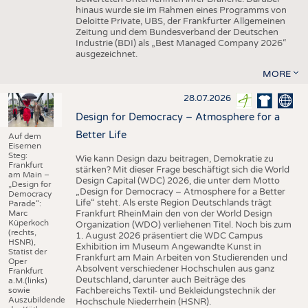
hinaus wurde sie im Rahmen eines Programms von
Deloitte Private, UBS, der Frankfurter Allgemeinen
Zeitung und dem Bundesverband der Deutschen
Industrie (BDI) als „Best Managed Company 2026“
ausgezeichnet.
MORE
28.07.2026
Design for Democracy – Atmosphere for a
Better Life
Auf dem
Eisernen
Steg:
Wie kann Design dazu beitragen, Demokratie zu
Frankfurt
stärken? Mit dieser Frage beschäftigt sich die World
am Main –
Design Capital (WDC) 2026, die unter dem Motto
„Design for
„Design for Democracy – Atmosphere for a Better
Democracy
Life“ steht. Als erste Region Deutschlands trägt
Parade“:
Marc
Frankfurt RheinMain den von der World Design
Küperkoch
Organization (WDO) verliehenen Titel. Noch bis zum
(rechts,
1. August 2026 präsentiert die WDC Campus
HSNR),
Exhibition im Museum Angewandte Kunst in
Statist der
Frankfurt am Main Arbeiten von Studierenden und
Oper
Absolvent verschiedener Hochschulen aus ganz
Frankfurt
Deutschland, darunter auch Beiträge des
a.M.(links)
sowie
Fachbereichs Textil- und Bekleidungstechnik der
Auszubildende
Hochschule Niederrhein (HSNR).