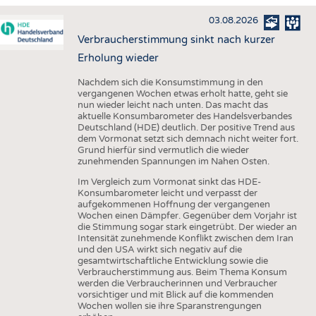
HAUS- UND HEIMTEXTILIEN
03.08.2026
BEKLEIDUNG
Verbraucherstimmung sinkt nach kurzer
TESTS
Erholung wieder
BUSINESS
FAKTEN
Nachdem sich die Konsumstimmung in den
vergangenen Wochen etwas erholt hatte, geht sie
UNTERNEHMEN
STATISTICS
nun wieder leicht nach unten. Das macht das
aktuelle Konsumbarometer des Handelsverbandes
AUSSCHREIBUNGEN
Deutschland (HDE) deutlich. Der positive Trend aus
dem Vormonat setzt sich demnach nicht weiter fort.
DTV AUSSCHREIBUNGSDIENST
Grund hierfür sind vermutlich die wieder
zunehmenden Spannungen im Nahen Osten.
WISSEN
TERMINE
Im Vergleich zum Vormonat sinkt das HDE-
DAUNENCHECK
BRANCHENTERMINE
Konsumbarometer leicht und verpasst der
aufgekommenen Hoffnung der vergangenen
ADRESSEN & LINKS
Wochen einen Dämpfer. Gegenüber dem Vorjahr ist
die Stimmung sogar stark eingetrübt. Der wieder an
LABELS
Intensität zunehmende Konflikt zwischen dem Iran
und den USA wirkt sich negativ auf die
PUBLIKATIONEN
gesamtwirtschaftliche Entwicklung sowie die
Verbraucherstimmung aus. Beim Thema Konsum
werden die Verbraucherinnen und Verbraucher
vorsichtiger und mit Blick auf die kommenden
Wochen wollen sie ihre Sparanstrengungen