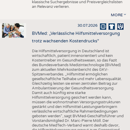
klassische Suchergebnisse und Preisvergleichslisten
an Relevanz verlieren.
MORE
30.07.2026
BVMed: „Verlässliche Hilfsmittelversorgung
trotz wachsenden Kostendrucks“
Die Hilfsmittelversorgung in Deutschland ist
wirtschaftlich, patient:innenorientiert und kein
Kostentreiber im Gesundheitswesen, so das Fazit
des Bundesverbands Medizintechnologie (BVMed)
zum aktuellen Mehrkostenbericht des GKV-
Spitzenverbandes. „Hilfsmittel ermöglichen
gesellschaftliche Teilhabe und mehr Lebensqualität.
Gleichzeitig leisten sie einen zentralen Beitrag zur
Ambulantisierung der Gesundheitsversorgung.
Damit auch künftig eine starke
Hilfsmittelversorgung gesichert werden kann,
müssen die wohnortnahen Versorgungsstrukturen
gestärkt und den Hilfsmittel-Leistungserbringern
verlässliche wirtschaftliche Rahmenbedingungen
geboten werden“, sagt BVMed-Geschäftsführer und
Vorstandsmitglied Dr. Marc-Pierre Möll. Der
deutsche MedTech-Verband warnt deshalb davor,
die Hilfsmittelversorgung erneut zum Gegenstand