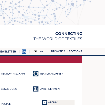
CONNECTING
THE WORLD OF TEXTILES
BROWSE ALL SECTIONS
EWSLETTER
DE
EN
AMPUS
TOFFE
TEXTILWIRTSCHAFT
TEXTILMASCHINEN
RN
E
BEKLEIDUNG
UNTERNEHMEN
BE
ICKE & GEWIRKE
ARCHIV
PEOPLE
STOFFE