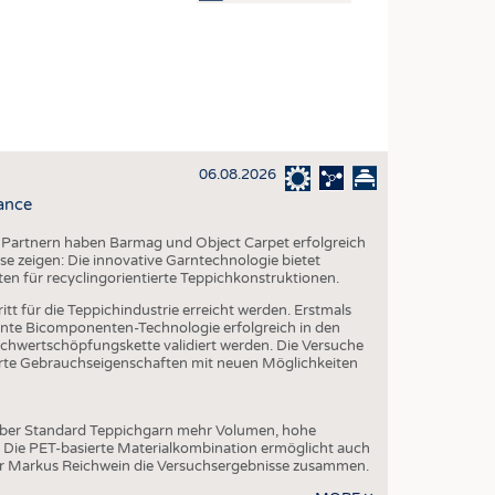
OSITES
DLUNG
ILMASCHINENBAU
ORIK
06.08.2026
CLING
ance
HALTIGKEIT
 Partnern haben Barmag und Object Carpet erfolgreich
SLAUFWIRTSCHAFT
e zeigen: Die innovative Garntechnologie bietet
ten für recyclingorientierte Teppichkonstruktionen.
ISCHE TEXTILIEN
tt für die Teppichindustrie erreicht werden. Erstmals
 TEXTILES
te Bicomponenten-Technologie erfolgreich in den
chwertschöpfungskette validiert werden. Die Versuche
ZIN
serte Gebrauchseigenschaften mit neuen Möglichkeiten
 UND HEIMTEXTILIEN
EIDUNG
über Standard Teppichgarn mehr Volumen, hohe
. Die PET-basierte Materialkombination ermöglicht auch
er Markus Reichwein die Versuchsergebnisse zusammen.