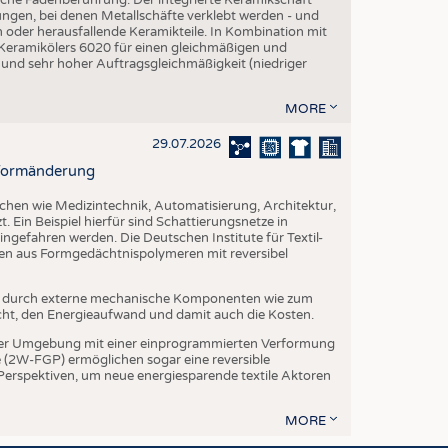
ngen, bei denen Metallschäfte verklebt werden - und
en oder herausfallende Keramikteile. In Kombination mit
 Keramikölers 6020 für einen gleichmäßigen und
 und sehr hoher Auftragsgleichmäßigkeit (niedriger
MORE
29.07.2026
r Formänderung
ichen wie Medizintechnik, Automatisierung, Architektur,
. Ein Beispiel hierfür sind Schattierungsnetze in
ngefahren werden. Die Deutschen Institute für Textil-
ien aus Formgedächtnispolymeren mit reversibel
t durch externe mechanische Komponenten wie zum
cht, den Energieaufwand und damit auch die Kosten.
er Umgebung mit einer einprogrammierten Verformung
(2W-FGP) ermöglichen sogar eine reversible
 Perspektiven, um neue energiesparende textile Aktoren
MORE