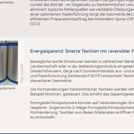
amiköler
rundet das Bild ab - im Gegensatz zu herkömmlichen Lösu
eliminiert typische Fehlerquellen wie verklebte Ölleitung
einer optimierten Fadenführung sorgt die Geometrie des
effizienten Präparationsauftrag bei minimalem Spray-Off
OCV).
Energiesparend: Smarte Textilien mit reversible
Bewegliche textile Strukturen werden in zahlreichen Bere
Foto: (c) DITF
Landwirtschaft oder in der Bekleidungsindustrie eingesetzt
Gewächshäusern, die je nach Sonnenintensität aus- und ei
und Faserforschung Denkendorf (DITF) entwickeln Textil
steuerbarer Geometrie.
polymere
Die Formänderungen herkömmlicher Textilien werden of
Beispiel Motoren, gesteuert. Das erhöht das Gesamtgewi
Formgedächtnispolymere können auf Veränderungen ihr
reagieren. Sogenannte 2-Wege-Formgedächtnispolymere 
Formänderung. Textilien aus diesen Materialien eröffnen
zu entwickeln.