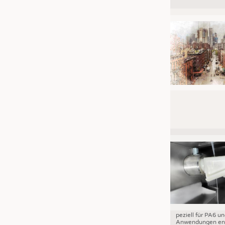
JOBS
STELLENMARKT
KRÜGER PERSONAL HEADHUN
PRAKTIKA & AUSBILDUNGEN
WISSEN
DAUNENCHECK
ADRESSEN & LINKS
LABELS
PUBLIKATIONEN
peziell für PA6 u
Anwendungen ent