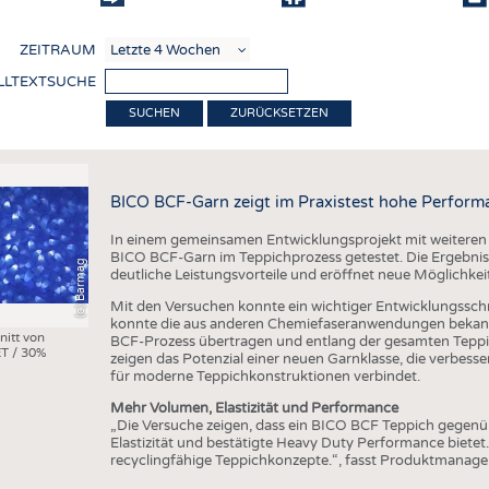
COMP
ZEITRAUM
VERE
LLTEXTSUCHE
TEXT
ZURÜCKSETZEN
SENS
RECY
BICO BCF-Garn zeigt im Praxistest hohe Perform
NACH
In einem gemeinsamen Entwicklungsprojekt mit weiteren
KREI
BICO BCF-Garn im Teppichprozess getestet. Die Ergebniss
(c) Barmag
deutliche Leistungsvorteile und eröffnet neue Möglichkei
TECHN
Mit den Versuchen konnte ein wichtiger Entwicklungsschri
SMART
konnte die aus anderen Chemiefaseranwendungen bekann
nitt von
BCF-Prozess übertragen und entlang der gesamten Teppi
T / 30%
MEDI
zeigen das Potenzial einer neuen Garnklasse, die verbes
für moderne Teppichkonstruktionen verbindet.
HAUS-
Mehr Volumen, Elastizität und Performance
BEKL
„Die Versuche zeigen, dass ein BICO BCF Teppich gegen
Elastizität und bestätigte Heavy Duty Performance bietet
TESTS
recyclingfähige Teppichkonzepte.“, fasst Produktmanag