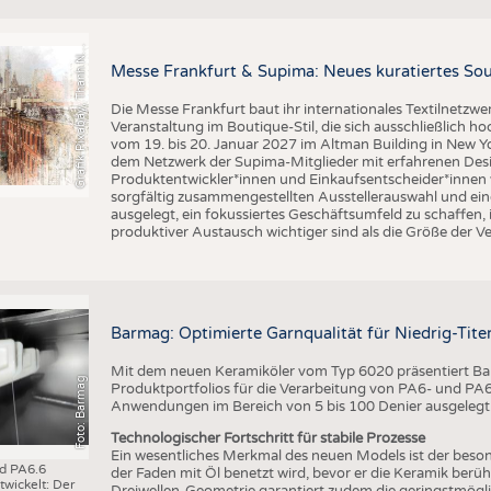
BUSINESS
FAKT
r
a
f
i
k
P
i
x
a
b
a
y
,
T
h
a
n
h
g
u
y
e
n
S
l
UNTERNEHMEN
STATI
G
q
N
Messe Frankfurt & Supima: Neues kuratiertes Sou
TING
AUSSCHREIBUNGEN
Die Messe Frankfurt baut ihr internationales Textilnetzwe
DTV AUSSCHREIBUNGSDIENST
Veranstaltung im Boutique-Stil, die sich ausschließlich h
TERMINE
vom 19. bis 20. Januar 2027 im Altman Building in New Yor
dem Netzwerk der Supima-Mitglieder mit erfahrenen Desi
BRANCHENTERMINE
Produktentwickler*innen und Einkaufsentscheider*inne
sorgfältig zusammengestellten Ausstellerauswahl und ein
ausgelegt, ein fokussiertes Geschäftsumfeld zu schaffen,
produktiver Austausch wichtiger sind als die Größe der V
Barmag: Optimierte Garnqualität für Niedrig-Ti
Mit dem neuen Keramiköler vom Typ 6020 präsentiert Bar
Foto: Barmag
Produktportfolios für die Verarbeitung von PA6- und PA6.6
Anwendungen im Bereich von 5 bis 100 Denier ausgelegt
Technologischer Fortschritt für stabile Prozesse
Ein wesentliches Merkmal des neuen Models ist der beson
nd PA6.6
der Faden mit Öl benetzt wird, bevor er die Keramik berüh
wickelt: Der
Dreiwellen-Geometrie garantiert zudem die geringstmögl