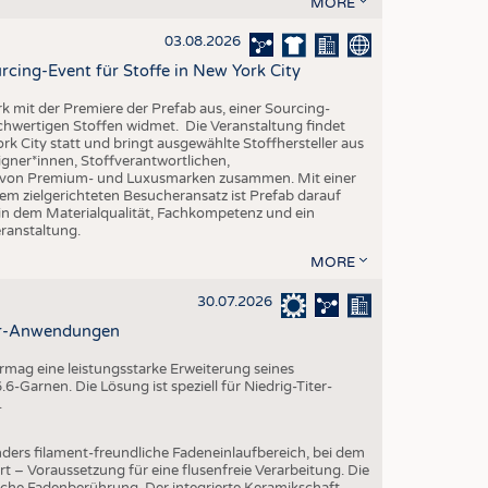
MORE
EN
STICS
03.08.2026
rcing-Event für Stoffe in New York City
rk mit der Premiere der Prefab aus, einer Sourcing-
ochwertigen Stoffen widmet. Die Veranstaltung findet
k City statt und bringt ausgewählte Stoffhersteller aus
gner*innen, Stoffverantwortlichen,
n von Premium- und Luxusmarken zusammen. Mit einer
em zielgerichteten Besucheransatz ist Prefab darauf
 in dem Materialqualität, Fachkompetenz und ein
eranstaltung.
MORE
30.07.2026
ter-Anwendungen
mag eine leistungsstarke Erweiterung seines
-Garnen. Die Lösung ist speziell für Niedrig-Titer-
.
ders filament-freundliche Fadeneinlaufbereich, bei dem
rt – Voraussetzung für eine flusenfreie Verarbeitung. Die
iche Fadenberührung. Der integrierte Keramikschaft