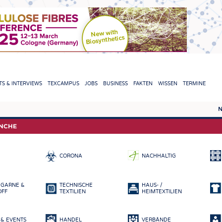
TION
S & INTERVIEWS
TEXCAMPUS
JOBS
BUSINESS
FAKTEN
WISSEN
TERMINE
N
REPORTS & INTERVIEWS
TEXC
ANCHE
TEXTINATION NEWSLINE
ROHS
CORONA
NACHHALTIG
TEXTILE LEADERSHIP
FASE
GARN
 GARNE &
TECHNISCHE
HAUS- /
GEWE
OFF
TEXTILIEN
HEIMTEXTILIEN
GESTR
& EVENTS
HANDEL
VERBÄNDE
VLIES