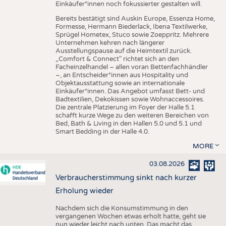
Einkäufer*innen noch fokussierter gestalten will.
Bereits bestätigt sind Auskin Europe, Essenza Home,
Formesse, Hermann Biederlack, Ibena Textilwerke,
Sprügel Hometex, Stuco sowie Zoeppritz. Mehrere
Unternehmen kehren nach längerer
Ausstellungspause auf die Heimtextil zurück.
„Comfort & Connect" richtet sich an den
Facheinzelhandel – allen voran Bettenfachhändler
–, an Entscheider*innen aus Hospitality und
Objektausstattung sowie an internationale
Einkäufer*innen. Das Angebot umfasst Bett- und
Badtextilien, Dekokissen sowie Wohnaccessoires.
Die zentrale Platzierung im Foyer der Halle 5.1
schafft kurze Wege zu den weiteren Bereichen von
Bed, Bath & Living in den Hallen 5.0 und 5.1 und
Smart Bedding in der Halle 4.0.
MORE
03.08.2026
Verbraucherstimmung sinkt nach kurzer
Erholung wieder
Nachdem sich die Konsumstimmung in den
vergangenen Wochen etwas erholt hatte, geht sie
nun wieder leicht nach unten. Das macht das