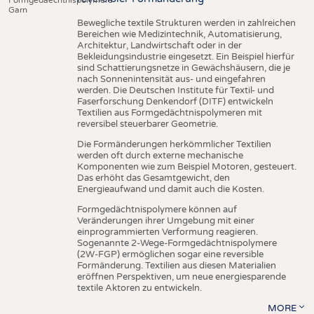
Garn
Bewegliche textile Strukturen werden in zahlreichen
Bereichen wie Medizintechnik, Automatisierung,
Architektur, Landwirtschaft oder in der
Bekleidungsindustrie eingesetzt. Ein Beispiel hierfür
sind Schattierungsnetze in Gewächshäusern, die je
nach Sonnenintensität aus- und eingefahren
werden. Die Deutschen Institute für Textil- und
Faserforschung Denkendorf (DITF) entwickeln
Textilien aus Formgedächtnispolymeren mit
reversibel steuerbarer Geometrie.
Die Formänderungen herkömmlicher Textilien
werden oft durch externe mechanische
Komponenten wie zum Beispiel Motoren, gesteuert.
Das erhöht das Gesamtgewicht, den
Energieaufwand und damit auch die Kosten.
Formgedächtnispolymere können auf
Veränderungen ihrer Umgebung mit einer
einprogrammierten Verformung reagieren.
Sogenannte 2-Wege-Formgedächtnispolymere
(2W-FGP) ermöglichen sogar eine reversible
Formänderung. Textilien aus diesen Materialien
eröffnen Perspektiven, um neue energiesparende
textile Aktoren zu entwickeln.
MORE