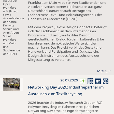
Statist der
Frankfurt am Main Arbeiten von Studierenden und
Oper
Absolvent verschiedener Hochschulen aus ganz
Frankfurt
Deutschland, darunter auch Beiträge des
a.M.(links)
sowie
Fachbereichs Textil- und Bekleidungstechnik der
Auszubildende
Hochschule Niederrhein (HSNR).
der Käthe-
Kollwitz
Mit dem Projekt „Textile Design Connects“ beteiligt
Schule und
sich der Fachbereich an dem internationalen
Anni Albers
Programm und zeigt, wie textiles Design
Schule
gesellschaftlichen Dialog fördern, kulturelles Erbe
Frankfurt
am Main
bewahren und demokratische Werte sichtbar
und
machen kann. Das Projekt verbindet Gestaltung,
Studierende
Handwerk und Partizipation und lädt dazu ein,
der HSNR.
Design als Instrument des Austauschs und der
Mitgestaltung zu verstehen.
MORE
28.07.2026
Networking Day 2026: Industriepartner im
Austausch zum Textilrecycling
2026 brachte die Industry Research Group (IRG)
Polymer Recycling im Rahmen ihres jährlichen
Networking Day erneut einige der wichtigsten