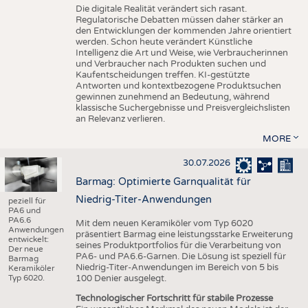
Die digitale Realität verändert sich rasant.
Regulatorische Debatten müssen daher stärker an
den Entwicklungen der kommenden Jahre orientiert
werden. Schon heute verändert Künstliche
Intelligenz die Art und Weise, wie Verbraucherinnen
und Verbraucher nach Produkten suchen und
Kaufentscheidungen treffen. KI-gestützte
Antworten und kontextbezogene Produktsuchen
gewinnen zunehmend an Bedeutung, während
klassische Suchergebnisse und Preisvergleichslisten
an Relevanz verlieren.
MORE
30.07.2026
Barmag: Optimierte Garnqualität für
Niedrig-Titer-Anwendungen
peziell für
PA6 und
PA6.6
Mit dem neuen Keramiköler vom Typ 6020
Anwendungen
präsentiert Barmag eine leistungsstarke Erweiterung
entwickelt:
seines Produktportfolios für die Verarbeitung von
Der neue
PA6- und PA6.6-Garnen. Die Lösung ist speziell für
Barmag
Niedrig-Titer-Anwendungen im Bereich von 5 bis
Keramiköler
Typ 6020.
100 Denier ausgelegt.
Technologischer Fortschritt für stabile Prozesse