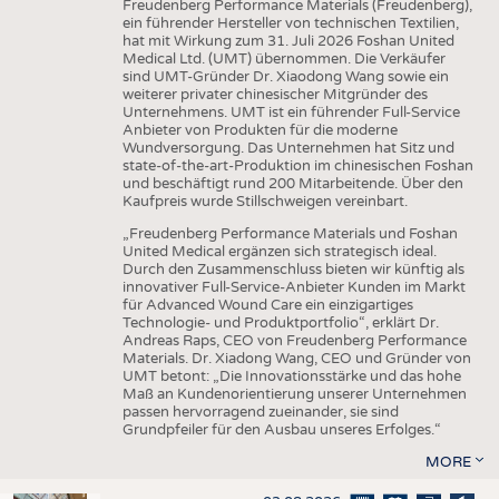
Freudenberg Performance Materials (Freudenberg),
ein führender Hersteller von technischen Textilien,
hat mit Wirkung zum 31. Juli 2026 Foshan United
Medical Ltd. (UMT) übernommen. Die Verkäufer
sind UMT-Gründer Dr. Xiaodong Wang sowie ein
weiterer privater chinesischer Mitgründer des
Unternehmens. UMT ist ein führender Full-Service
Anbieter von Produkten für die moderne
Wundversorgung. Das Unternehmen hat Sitz und
state-of-the-art-Produktion im chinesischen Foshan
und beschäftigt rund 200 Mitarbeitende. Über den
Kaufpreis wurde Stillschweigen vereinbart.
„Freudenberg Performance Materials und Foshan
United Medical ergänzen sich strategisch ideal.
Durch den Zusammenschluss bieten wir künftig als
innovativer Full-Service-Anbieter Kunden im Markt
für Advanced Wound Care ein einzigartiges
Technologie- und Produktportfolio“, erklärt Dr.
Andreas Raps, CEO von Freudenberg Performance
Materials. Dr. Xiadong Wang, CEO und Gründer von
UMT betont: „Die Innovationsstärke und das hohe
Maß an Kundenorientierung unserer Unternehmen
passen hervorragend zueinander, sie sind
Grundpfeiler für den Ausbau unseres Erfolges.“
MORE