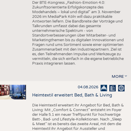
Der BTE-Kongress „Fashion-Emotion 4.0:
Zukunftsorientierte Erfolgskonzepte des
Modehandels – lokal und digital“ am 3. November
2026 im MediaPark Köln will dazu praktikable
Antworten liefern. Die Bandbreite der Vorträge und
Talkrunden umfasst dabei das gesamte
unternehmerische Spektrum - von
Standortverbesserungen über Mitarbeiter- und
Marketingthemen bis zu digitalen Innovationen und
Fragen rund ums Sortiment sowie einer optimierten
Zusammenarbeit mit den Industriepartnern. Ziel ist
es, den Teilnehmenden Impulse und Werkzeuge zu
vermitteln, die sich einfach in die eigene betriebliche
Praxis integrieren lassen.
MORE
04.08.2026
Heimtextil erweitert Bed, Bath & Living
Die Heimtextil erweitert ihr Angebot für Bed, Bath &
Living: Mit „Comfort & Connect" entsteht im Foyer
der Halle 5.1 ein neuer Treffpunkt für hochwertige
Bett-, Bad- und Lifestyle-Kollektionen. Nach „Sleep
& Meet" ist es bereits das zweite Areal, mit dem die
Heimtextil ihr Angebot für Aussteller und