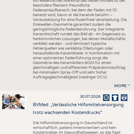
Ein wesentliches Merkmal des neuen Models ist der
besonders filament-freundliche
Fadeneinlaufbereich, bei dem der Faden mit Öl
benetzt wird, bevor er die Keramik berührt –
Voraussetzung für eine flusenfreie Verarbeitung. Die
Dreiwellen-Geometrie garantiert zudem die
geringstmögliche Fadenberührung. Der integrierte
Keramikschaft rundet das Bild ab - im Gegensatz zu
herkömmlichen Lösungen, bei denen Metallschäfte
verklebt werden - und eliminiert typische
Fehlerquellen wie verklebte Ölleitungen oder
herausfallende Keramikteile. In Kombination mit
einer optimierten Fadenführung sorgt die
Geometrie des Keramikölers 6020 für einen
gleichmäßigen und effizienten Präparationsauftrag
bei minimalem Spray-Off und sehr hoher
Auftragsgleichmäßigkeit (niedriger OCV).
MORE
30.07.2026
BVMed: „Verlässliche Hilfsmittelversorgung
trotz wachsenden Kostendrucks“
Die Hilfsmittelversorgung in Deutschland ist
wirtschaftlich, patient:innenorientiert und kein
Kostentreiber im Gesundheitswesen, so das Fazit