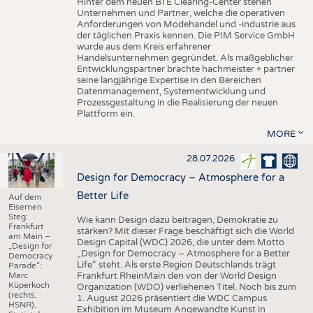
Hinter dem neuen BTE Clearing-Center stehen
Unternehmen und Partner, welche die operativen
Anforderungen von Modehandel und -industrie aus
der täglichen Praxis kennen. Die PIM Service GmbH
wurde aus dem Kreis erfahrener
Handelsunternehmen gegründet. Als maßgeblicher
Entwicklungspartner brachte hachmeister + partner
seine langjährige Expertise in den Bereichen
Datenmanagement, Systementwicklung und
Prozessgestaltung in die Realisierung der neuen
Plattform ein.
MORE
28.07.2026
Design for Democracy – Atmosphere for a
Better Life
Auf dem
Eisernen
Steg:
Wie kann Design dazu beitragen, Demokratie zu
Frankfurt
stärken? Mit dieser Frage beschäftigt sich die World
am Main –
Design Capital (WDC) 2026, die unter dem Motto
„Design for
„Design for Democracy – Atmosphere for a Better
Democracy
Life“ steht. Als erste Region Deutschlands trägt
Parade“:
Marc
Frankfurt RheinMain den von der World Design
Küperkoch
Organization (WDO) verliehenen Titel. Noch bis zum
(rechts,
1. August 2026 präsentiert die WDC Campus
HSNR),
Exhibition im Museum Angewandte Kunst in