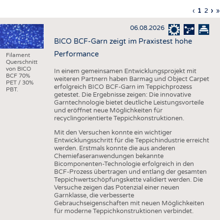
HAUS- UND HEIMTEXTILIEN
Vorherig
‹
Aktuell
1
Seite
2
Nä
›
L
»
Seitennummerierung
Seite
Seite
Sei
S
BEKLEIDUNG
06.08.2026
TESTS
BICO BCF-Garn zeigt im Praxistest hohe
BUSINESS
FAKTEN
Performance
Filament
Querschnitt
UNTERNEHMEN
STATISTICS
von BICO
In einem gemeinsamen Entwicklungsprojekt mit
BCF 70%
weiteren Partnern haben Barmag und Object Carpet
PET / 30%
AUSSCHREIBUNGEN
erfolgreich BICO BCF-Garn im Teppichprozess
PBT.
getestet. Die Ergebnisse zeigen: Die innovative
DTV AUSSCHREIBUNGSDIENST
Garntechnologie bietet deutliche Leistungsvorteile
und eröffnet neue Möglichkeiten für
WISSEN
TERMINE
recyclingorientierte Teppichkonstruktionen.
DAUNENCHECK
BRANCHENTERMINE
Mit den Versuchen konnte ein wichtiger
Entwicklungsschritt für die Teppichindustrie erreicht
ADRESSEN & LINKS
werden. Erstmals konnte die aus anderen
Chemiefaseranwendungen bekannte
LABELS
Bicomponenten-Technologie erfolgreich in den
BCF-Prozess übertragen und entlang der gesamten
PUBLIKATIONEN
Teppichwertschöpfungskette validiert werden. Die
Versuche zeigen das Potenzial einer neuen
Garnklasse, die verbesserte
Gebrauchseigenschaften mit neuen Möglichkeiten
für moderne Teppichkonstruktionen verbindet.