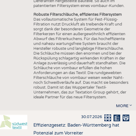
Lieferanten hergestellte Bauteile. So auch im
patentierten Filtersystem eines vombaur-Kunden.
Robuste Filterschläuche, effizientes Filtersystem
Das vollautomatische System für Fest-Flüssig-
Filtration nutzt Druckluft als treibende Kraft und
sorgt dank der besonderen Geometrie der
Filterkerzen für einen außergewöhnlich effizienten
Abwurf des Filtrerkuchens. Für das hocheffiziente
und nahezu wartungsfreie System braucht der
Hersteller robuste und langlebige Filterschläuche.
Die Schläuche müssen den enormen und bei der
Rückspülung schlagartig wirkenden Kräften in der
Anlage zuverlässig und dauerhaft standhalten. Die
Schläuche von vombaur erfüllen die hohen
Anforderungen an das Textil: Die rundgewebten
Filterschläuche von vombaur weisen weder Naht-
noch Schweißverläufe auf. Das macht sie besonders
robust. Damit ist das Wuppertaler Textil-
Unternehmen, das zur Textation Group gehört, der
ideale Partner für das neue Filtersystem.
MORE
30.07.2026
Effizienzgesetz: Baden-Württemberg hat
Potenzial zum Vorreiter