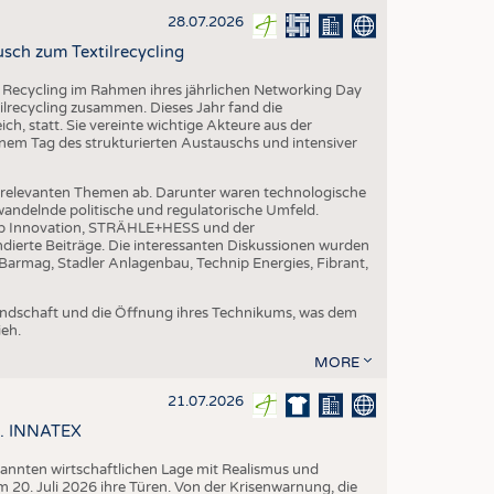
28.07.2026
sch zum Textilrecycling
 Recycling im Rahmen ihres jährlichen Networking Day
ilrecycling zusammen. Dieses Jahr fand die
h, statt. Sie vereinte wichtige Akteure aus der
nem Tag des strukturierten Austauschs und intensiver
nrelevanten Themen ab. Darunter waren technologische
andelnde politische und regulatorische Umfeld.
p Innovation, STRÄHLE+HESS und der
dierte Beiträge. Die interessanten Diskussionen wurden
armag, Stadler Anlagenbau, Technip Energies, Fibrant,
eundschaft und die Öffnung ihres Technikums, was dem
eh.
MORE
21.07.2026
58. INNATEX
spannten wirtschaftlichen Lage mit Realismus und
 20. Juli 2026 ihre Türen. Von der Krisenwarnung, die