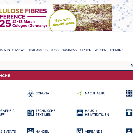
TION
S & INTERVIEWS
TEXCAMPUS
JOBS
BUSINESS
FAKTEN
WISSEN
TERMINE
N
REPORTS & INTERVIEWS
TEXC
ANCHE
TEXTINATION NEWSLINE
ROHS
CORONA
NACHHALTIG
TEXTILE LEADERSHIP
FASE
GARN
 GARNE &
TECHNISCHE
HAUS- /
GEWE
OFF
TEXTILIEN
HEIMTEXTILIEN
GESTR
& EVENTS
HANDEL
VERBÄNDE
VLIES