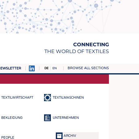
CONNECTING
THE WORLD OF TEXTILES
BROWSE ALL SECTIONS
EWSLETTER
DE
EN
AMPUS
TOFFE
TEXTILWIRTSCHAFT
TEXTILMASCHINEN
RN
E
BEKLEIDUNG
UNTERNEHMEN
BE
ICKE & GEWIRKE
ARCHIV
PEOPLE
STOFFE