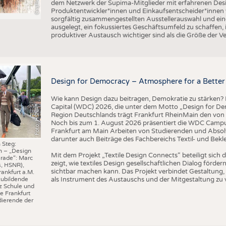
dem Netzwerk der Supima-Mitglieder mit erfahrenen Desi
Produktentwickler*innen und Einkaufsentscheider*inne
sorgfältig zusammengestellten Ausstellerauswahl und ein
ausgelegt, ein fokussiertes Geschäftsumfeld zu schaffen,
produktiver Austausch wichtiger sind als die Größe der V
Design for Democracy – Atmosphere for a Better 
Wie kann Design dazu beitragen, Demokratie zu stärken? M
Capital (WDC) 2026, die unter dem Motto „Design for Dem
Foto: HSNR
Region Deutschlands trägt Frankfurt RheinMain den von 
Noch bis zum 1. August 2026 präsentiert die WDC Camp
Frankfurt am Main Arbeiten von Studierenden und Absol
darunter auch Beiträge des Fachbereichs Textil- und Bek
 Steg:
n – „Design
Mit dem Projekt „Textile Design Connects“ beteiligt sic
rade“: Marc
zeigt, wie textiles Design gesellschaftlichen Dialog förd
s, HSNR),
sichtbar machen kann. Das Projekt verbindet Gestaltung, 
rankfurt a.M.
als Instrument des Austauschs und der Mitgestaltung zu 
zubildende
z Schule und
e Frankfurt
ierende der