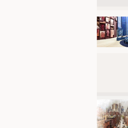
JOBS
STELLENMARKT
KRÜGER PERSONAL HEADHUN
PRAKTIKA & AUSBILDUNGEN
WISSEN
DAUNENCHECK
ADRESSEN & LINKS
LABELS
PUBLIKATIONEN