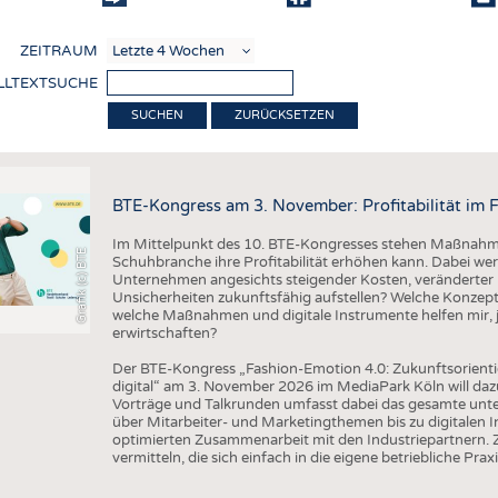
COMP
ZEITRAUM
VERE
LLTEXTSUCHE
TEXT
ZURÜCKSETZEN
SENS
RECY
BTE-Kongress am 3. November: Profitabilität im 
NACH
Im Mittelpunkt des 10. BTE-Kongresses stehen Maßnahmen
KREI
Grafik (c) BTE
Schuhbranche ihre Profitabilität erhöhen kann. Dabei wer
Unternehmen angesichts steigender Kosten, veränderter 
TECHN
Unsicherheiten zukunftsfähig aufstellen? Welche Konzepte
welche Maßnahmen und digitale Instrumente helfen mir, j
SMART
erwirtschaften?
MEDI
Der BTE-Kongress „Fashion-Emotion 4.0: Zukunftsorienti
digital“ am 3. November 2026 im MediaPark Köln will dazu
HAUS-
Vorträge und Talkrunden umfasst dabei das gesamte un
über Mitarbeiter- und Marketingthemen bis zu digitalen 
BEKL
optimierten Zusammenarbeit mit den Industriepartnern. Z
vermitteln, die sich einfach in die eigene betriebliche Praxi
TESTS