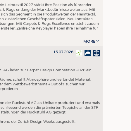
ie Heimtextil 2027 stärkt ihre Position als führender
 & Rugs entlang der Marktbedürfnisse weiter aus. Mit
t sich das Segment in die Produktwelten der Heimtextil.
 von zusätzlichen Geschäftspotenzialen, Neukontakten
-Lösungen. Mit Carpets & Rugs Excellence entsteht zudem
teller. Zahlreiche Keyplayer haben ihre Teilnahme für
MORE
15.07.2026
hl AG laden zur Carpet Design Competition 2026 ein.
t Räume, schafft Atmosphäre und verbindet Material,
nter dem Wettbewerbsthema «Out of» suchen wir
rpretieren.
on der Ruckstuhl AG als Unikate produziert und erstmals
schliessend werden die prämierten Teppiche an der STF
nstaltungen der Ruckstuhl AG gezeigt.
rend der Zurich Design Weeks ausgestellt.