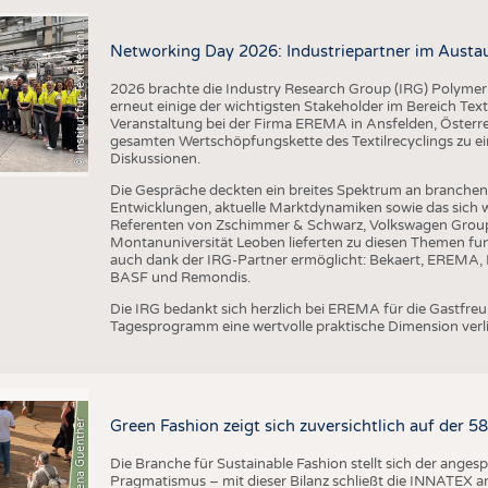
I
n
s
t
i
t
u
t
f
ü
r
T
e
x
t
i
l
t
e
c
h
n
k
I
T
A
)
d
e
r
R
W
T
H
A
a
c
h
e
n
U
n
i
v
e
r
s
i
t
©
(
y
i
Networking Day 2026: Industriepartner im Austau
2026 brachte die Industry Research Group (IRG) Polymer
erneut einige der wichtigsten Stakeholder im Bereich Text
Veranstaltung bei der Firma EREMA in Ansfelden, Österreic
gesamten Wertschöpfungskette des Textilrecyclings zu ei
Diskussionen.
Die Gespräche deckten ein breites Spektrum an branche
Entwicklungen, aktuelle Marktdynamiken sowie das sich w
Referenten von Zschimmer & Schwarz, Volkswagen Grou
Montanuniversität Leoben lieferten zu diesen Themen fun
auch dank der IRG-Partner ermöglicht: Bekaert, EREMA, B
BASF und Remondis.
Die IRG bedankt sich herzlich bei EREMA für die Gastfr
Tagesprogramm eine wertvolle praktische Dimension verli
© Anna-Lena Guenther
Green Fashion zeigt sich zuversichtlich auf der 
Die Branche für Sustainable Fashion stellt sich der ange
Pragmatismus – mit dieser Bilanz schließt die INNATEX am