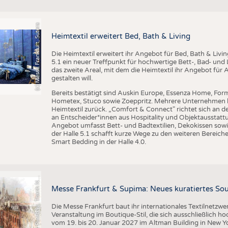
BUSINESS
FAKT
UNTERNEHMEN
STATI
(c) Messe Frankfurt, Sutera
TING
AUSSCHREIBUNGEN
Heimtextil erweitert Bed, Bath & Living
DTV AUSSCHREIBUNGSDIENST
Die Heimtextil erweitert ihr Angebot für Bed, Bath & Livi
5.1 ein neuer Treffpunkt für hochwertige Bett-, Bad- und L
TERMINE
das zweite Areal, mit dem die Heimtextil ihr Angebot für 
gestalten will.
BRANCHENTERMINE
Bereits bestätigt sind Auskin Europe, Essenza Home, Form
Hometex, Stuco sowie Zoeppritz. Mehrere Unternehmen k
Heimtextil zurück. „Comfort & Connect" richtet sich an d
an Entscheider*innen aus Hospitality und Objektausstattu
Angebot umfasst Bett- und Badtextilien, Dekokissen sowi
der Halle 5.1 schafft kurze Wege zu den weiteren Bereiche
Smart Bedding in der Halle 4.0.
r
a
f
i
k
P
i
x
a
b
a
y
,
T
h
a
n
h
g
u
y
e
n
S
l
G
q
N
Messe Frankfurt & Supima: Neues kuratiertes Sou
Die Messe Frankfurt baut ihr internationales Textilnetzwe
Veranstaltung im Boutique-Stil, die sich ausschließlich h
vom 19. bis 20. Januar 2027 im Altman Building in New Yor