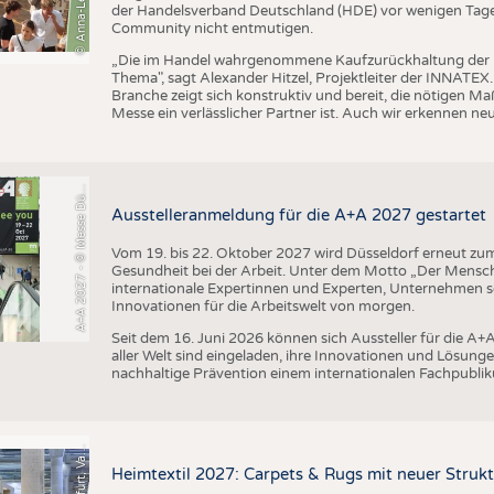
der Handelsverband Deutschland (HDE) vor wenigen Tagen 
Community nicht entmutigen.
+
A
2
0
2
7
-
©
M
e
s
s
e
D
s
e
l
d
o
r
f
/
C
o
n
s
t
a
n
z
e
T
i
l
l
m
a
n
„Die im Handel wahrgenommene Kaufzurückhaltung der 
Thema", sagt Alexander Hitzel, Projektleiter der INNATEX
Branche zeigt sich konstruktiv und bereit, die nötigen M
Messe ein verlässlicher Partner ist. Auch wir erkennen n
A
s
n
ü
Ausstelleranmeldung für die A+A 2027 gestartet
Vom 19. bis 22. Oktober 2027 wird Düsseldorf erneut zum 
Gesundheit bei der Arbeit. Unter dem Motto „Der Mensch
internationale Expertinnen und Experten, Unternehmen
Innovationen für die Arbeitswelt von morgen.
Seit dem 16. Juni 2026 können sich Aussteller für die 
aller Welt sind eingeladen, ihre Innovationen und Lösunge
nachhaltige Prävention einem internationalen Fachpublik
F
e
n
Heimtextil 2027: Carpets & Rugs mit neuer Stru