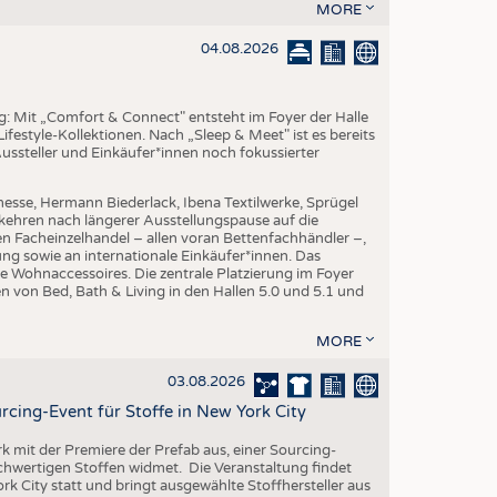
EN
MORE
STICS
04.08.2026
ng: Mit „Comfort & Connect" entsteht im Foyer der Halle
ifestyle-Kollektionen. Nach „Sleep & Meet" ist es bereits
Aussteller und Einkäufer*innen noch fokussierter
esse, Hermann Biederlack, Ibena Textilwerke, Sprügel
ehren nach längerer Ausstellungspause auf die
en Facheinzelhandel – allen voran Bettenfachhändler –,
ng sowie an internationale Einkäufer*innen. Das
e Wohnaccessoires. Die zentrale Platzierung im Foyer
n von Bed, Bath & Living in den Hallen 5.0 und 5.1 und
MORE
03.08.2026
rcing-Event für Stoffe in New York City
rk mit der Premiere der Prefab aus, einer Sourcing-
ochwertigen Stoffen widmet. Die Veranstaltung findet
k City statt und bringt ausgewählte Stoffhersteller aus