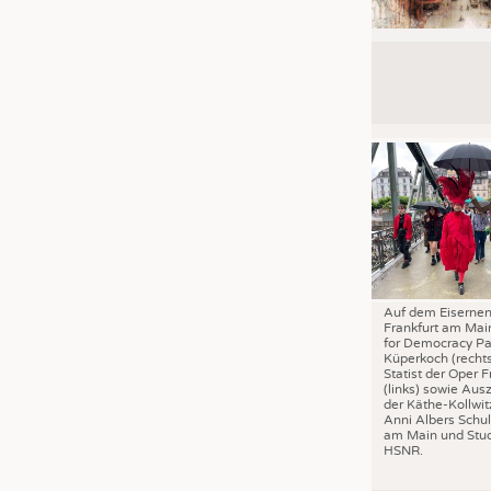
Auf dem Eisernen
Frankfurt am Mai
for Democracy Pa
Küperkoch (recht
Statist der Oper F
(links) sowie Aus
der Käthe-Kollwit
Anni Albers Schul
am Main und Stud
HSNR.