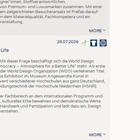
gner*innen, Stoffverantwortlichen,
n von Premium- und Luxusmarken zusammen. Mit einer
em zielgerichteten Besucheransatz ist Prefab darauf
 in dem Materialqualität, Fachkompetenz und ein
eranstaltung.
MORE
28.07.2026
Life
it dieser Frage beschäftigt sich die World Design
ocracy – Atmosphere for a Better Life“ steht. Als erste
der World Design Organization (WDO) verliehenen Titel.
us Exhibition im Museum Angewandte Kunst in
vent verschiedener Hochschulen aus ganz Deutschland,
leidungstechnik der Hochschule Niederrhein (HSNR).
h der Fachbereich an dem internationalen Programm und
ern, kulturelles Erbe bewahren und demokratische Werte
Handwerk und Partizipation und lädt dazu ein, Design
verstehen.
MORE