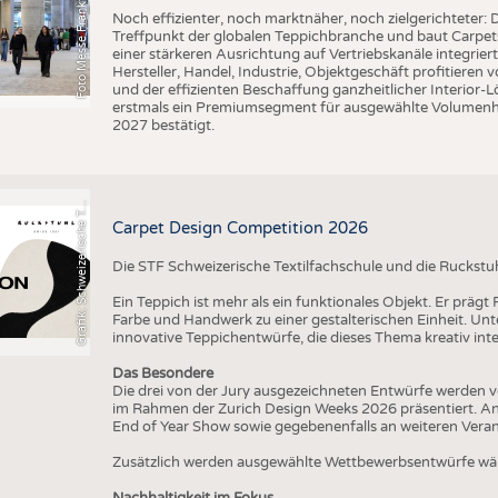
o
t
o
M
e
s
s
e
F
r
a
n
k
f
u
r
t
,
V
l
n
t
i
a
Noch effizienter, noch marktnäher, noch zielgerichteter: D
Treffpunkt der globalen Teppichbranche und baut Carpets
einer stärkeren Ausrichtung auf Vertriebskanäle integrier
Hersteller, Handel, Industrie, Objektgeschäft profitieren
und der effizienten Beschaffung ganzheitlicher Interior
erstmals ein Premiumsegment für ausgewählte Volumenhers
r
a
f
i
k
:
S
c
h
w
e
i
z
e
r
i
s
c
h
e
e
t
i
l
f
a
c
h
s
c
h
u
l
e
S
T
2027 bestätigt.
G
x
F
T
Carpet Design Competition 2026
Die STF Schweizerische Textilfachschule und die Ruckstu
Ein Teppich ist mehr als ein funktionales Objekt. Er präg
Farbe und Handwerk zu einer gestalterischen Einheit. U
innovative Teppichentwürfe, die dieses Thema kreativ inte
Das Besondere
Die drei von der Jury ausgezeichneten Entwürfe werden v
im Rahmen der Zurich Design Weeks 2026 präsentiert. An
End of Year Show sowie gegebenenfalls an weiteren Vera
Zusätzlich werden ausgewählte Wettbewerbsentwürfe wäh
Nachhaltigkeit im Fokus