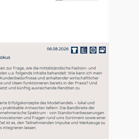
OSITES
DLUNG
ILMASCHINENBAU
ORIK
06.08.2026
CLING
Fokus
HALTIGKEIT
 zur Frage, wie die mittelständische Fashion- und
SLAUFWIRTSCHAFT
den u.a. folgende Inhalte behandelt: Wie kann ich mein
Kundenbedürfnisse und anhaltender wirtschaftlicher
ISCHE TEXTILIEN
 und Ideen funktionieren bereits in der Praxis? Und
etzt und künftig ausreichende Renditen zu
 TEXTILES
ZIN
erte Erfolgskonzepte des Modehandels – lokal und
 praktikable Antworten liefern. Die Bandbreite der
 UND HEIMTEXTILIEN
ternehmerische Spektrum - von Standortverbesserungen
Innovationen und Fragen rund ums Sortiment sowie einer
EIDUNG
iel ist es, den Teilnehmenden Impulse und Werkzeuge zu
s integrieren lassen.