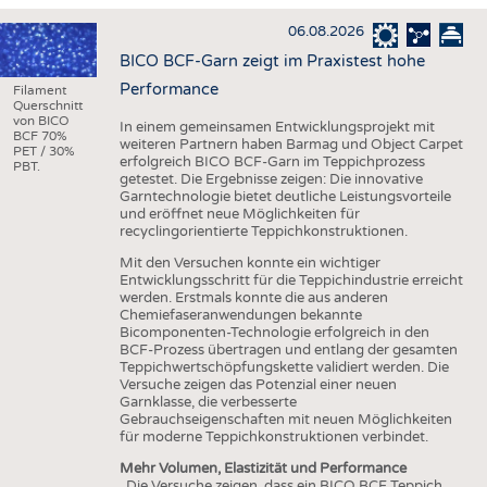
HAUS- UND HEIMTEXTILIEN
06.08.2026
BEKLEIDUNG
BICO BCF-Garn zeigt im Praxistest hohe
TESTS
Performance
Filament
Querschnitt
BUSINESS
FAKTEN
von BICO
In einem gemeinsamen Entwicklungsprojekt mit
BCF 70%
weiteren Partnern haben Barmag und Object Carpet
UNTERNEHMEN
STATISTICS
PET / 30%
erfolgreich BICO BCF-Garn im Teppichprozess
PBT.
getestet. Die Ergebnisse zeigen: Die innovative
AUSSCHREIBUNGEN
Garntechnologie bietet deutliche Leistungsvorteile
und eröffnet neue Möglichkeiten für
DTV AUSSCHREIBUNGSDIENST
recyclingorientierte Teppichkonstruktionen.
WISSEN
TERMINE
Mit den Versuchen konnte ein wichtiger
Entwicklungsschritt für die Teppichindustrie erreicht
DAUNENCHECK
BRANCHENTERMINE
werden. Erstmals konnte die aus anderen
Chemiefaseranwendungen bekannte
ADRESSEN & LINKS
Bicomponenten-Technologie erfolgreich in den
BCF-Prozess übertragen und entlang der gesamten
LABELS
Teppichwertschöpfungskette validiert werden. Die
Versuche zeigen das Potenzial einer neuen
PUBLIKATIONEN
Garnklasse, die verbesserte
Gebrauchseigenschaften mit neuen Möglichkeiten
für moderne Teppichkonstruktionen verbindet.
Mehr Volumen, Elastizität und Performance
„Die Versuche zeigen, dass ein BICO BCF Teppich