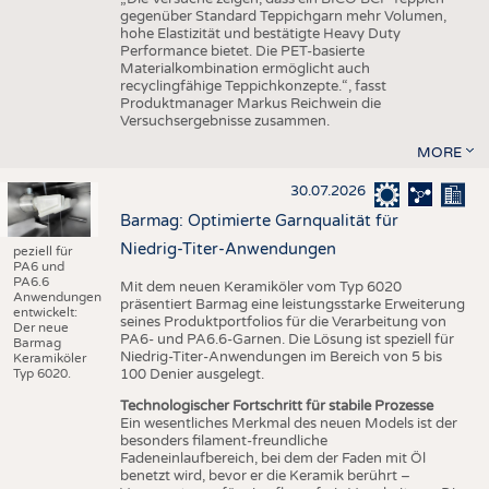
gegenüber Standard Teppichgarn mehr Volumen,
hohe Elastizität und bestätigte Heavy Duty
Performance bietet. Die PET-basierte
Materialkombination ermöglicht auch
recyclingfähige Teppichkonzepte.“, fasst
Produktmanager Markus Reichwein die
Versuchsergebnisse zusammen.
MORE
30.07.2026
Barmag: Optimierte Garnqualität für
Niedrig-Titer-Anwendungen
peziell für
PA6 und
PA6.6
Mit dem neuen Keramiköler vom Typ 6020
Anwendungen
präsentiert Barmag eine leistungsstarke Erweiterung
entwickelt:
seines Produktportfolios für die Verarbeitung von
Der neue
PA6- und PA6.6-Garnen. Die Lösung ist speziell für
Barmag
Niedrig-Titer-Anwendungen im Bereich von 5 bis
Keramiköler
Typ 6020.
100 Denier ausgelegt.
Technologischer Fortschritt für stabile Prozesse
Ein wesentliches Merkmal des neuen Models ist der
besonders filament-freundliche
Fadeneinlaufbereich, bei dem der Faden mit Öl
benetzt wird, bevor er die Keramik berührt –