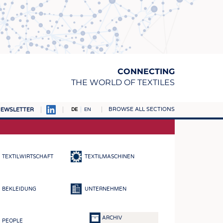
CONNECTING
THE WORLD OF TEXTILES
BROWSE ALL SECTIONS
EWSLETTER
DE
EN
AMPUS
TOFFE
TEXTILWIRTSCHAFT
TEXTILMASCHINEN
RN
E
BEKLEIDUNG
UNTERNEHMEN
BE
ICKE & GEWIRKE
ARCHIV
PEOPLE
STOFFE