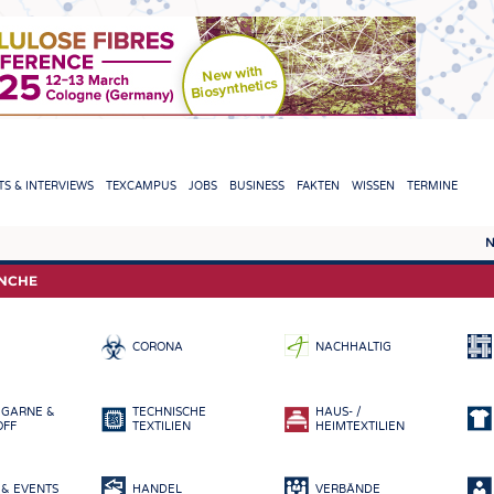
TION
S & INTERVIEWS
TEXCAMPUS
JOBS
BUSINESS
FAKTEN
WISSEN
TERMINE
N
REPORTS & INTERVIEWS
TEXC
ANCHE
TEXTINATION NEWSLINE
ROHS
CORONA
NACHHALTIG
TEXTILE LEADERSHIP
FASE
GARN
 GARNE &
TECHNISCHE
HAUS- /
GEWE
OFF
TEXTILIEN
HEIMTEXTILIEN
GESTR
& EVENTS
HANDEL
VERBÄNDE
VLIES