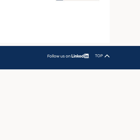
OSITES
DLUNG
ILMASCHINENBAU
ORIK
CLING
Follow us on
TOP
HALTIGKEIT
SLAUFWIRTSCHAFT
ISCHE TEXTILIEN
 TEXTILES
ZIN
 UND HEIMTEXTILIEN
EIDUNG