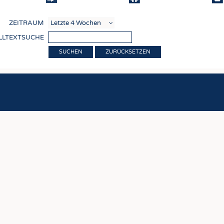
COMP
ZEITRAUM
VERE
LLTEXTSUCHE
TEXT
ZURÜCKSETZEN
SENS
RECY
NACH
KREI
TECHN
SMART
MEDI
HAUS-
BEKL
TESTS