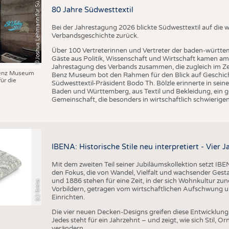
J
o
s
h
u
a
L
e
h
m
a
n
n
f
ü
r
S
d
w
e
s
t
t
e
x
t
i
ü
80 Jahre Südwesttextil
Bei der Jahrestagung 2026 blickte Südwesttextil auf die w
Verbandsgeschichte zurück.
Über 100 Vertreterinnen und Vertreter der baden-württem
Gäste aus Politik, Wissenschaft und Wirtschaft kamen am
Jahrestagung des Verbands zusammen, die zugleich im Ze
enz Museum
Benz Museum bot den Rahmen für den Blick auf Geschicht
ür die
Südwesttextil-Präsident Bodo Th. Bölzle erinnerte in sein
n
Baden und Württemberg, aus Textil und Bekleidung, ei
Gemeinschaft, die besonders in wirtschaftlich schwierig
IBENA: Historische Stile neu interpretiert - Vier J
Mit dem zweiten Teil seiner Jubiläumskollektion setzt IBEN
den Fokus, die von Wandel, Vielfalt und wachsender Gesta
und 1886 stehen für eine Zeit, in der sich Wohnkultur zun
(c) Ibena
Vorbildern, getragen vom wirtschaftlichen Aufschwung u
Einrichten.
Die vier neuen Decken-Designs greifen diese Entwicklung 
Jedes steht für ein Jahrzehnt – und zeigt, wie sich Stil, 
verändern.