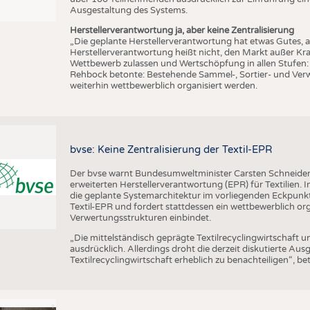
Ausgestaltung des Systems.
Herstellerverantwortung ja, aber keine Zentralisierung
„Die geplante Herstellerverantwortung hat etwas Gutes, a
Herstellerverantwortung heißt nicht, den Markt außer Kra
Wettbewerb zulassen und Wertschöpfung in allen Stufen: 
Rehbock betonte: Bestehende Sammel-, Sortier- und Ver
weiterhin wettbewerblich organisiert werden.
bvse: Keine Zentralisierung der Textil-EPR
Der bvse warnt Bundesumweltminister Carsten Schneider e
erweiterten Herstellerverantwortung (EPR) für Textilien. I
die geplante Systemarchitektur im vorliegenden Eckpunk
Textil-EPR und fordert stattdessen ein wettbewerblich or
Verwertungsstrukturen einbindet.
„Die mittelständisch geprägte Textilrecyclingwirtschaft u
ausdrücklich. Allerdings droht die derzeit diskutierte Aus
Textilrecyclingwirtschaft erheblich zu benachteiligen“, 
©
l