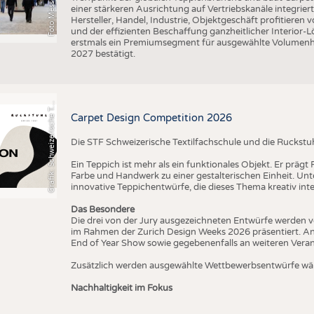
einer stärkeren Ausrichtung auf Vertriebskanäle integrier
Hersteller, Handel, Industrie, Objektgeschäft profitieren
und der effizienten Beschaffung ganzheitlicher Interior
erstmals ein Premiumsegment für ausgewählte Volumenhers
r
a
f
i
k
:
S
c
h
w
e
i
z
e
r
i
s
c
h
e
e
t
i
l
f
a
c
h
s
c
h
u
l
e
S
T
2027 bestätigt.
G
x
F
T
Carpet Design Competition 2026
Die STF Schweizerische Textilfachschule und die Ruckstu
Ein Teppich ist mehr als ein funktionales Objekt. Er präg
Farbe und Handwerk zu einer gestalterischen Einheit. U
innovative Teppichentwürfe, die dieses Thema kreativ inte
Das Besondere
Die drei von der Jury ausgezeichneten Entwürfe werden v
im Rahmen der Zurich Design Weeks 2026 präsentiert. An
End of Year Show sowie gegebenenfalls an weiteren Vera
Zusätzlich werden ausgewählte Wettbewerbsentwürfe wäh
Nachhaltigkeit im Fokus