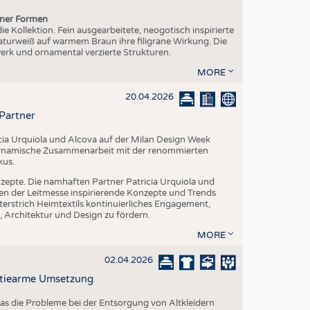
ener Formen
e Kollektion. Fein ausgearbeitete, neogotisch inspirierte
aturweiß auf warmem Braun ihre filigrane Wirkung. Die
erk und ornamental verzierte Strukturen.
MORE
20.04.2026
Partner
icia Urquiola und Alcova auf der Milan Design Week
hre dynamische Zusammenarbeit mit der renommierten
kus.
nzepte. Die namhaften Partner Patricia Urquiola und
n der Leitmesse inspirierende Konzepte und Trends
unterstrich Heimtextils kontinuierliches Engagement,
, Architektur und Design zu fördern.
MORE
02.04.2026
ratiearme Umsetzung
das die Probleme bei der Entsorgung von Altkleidern