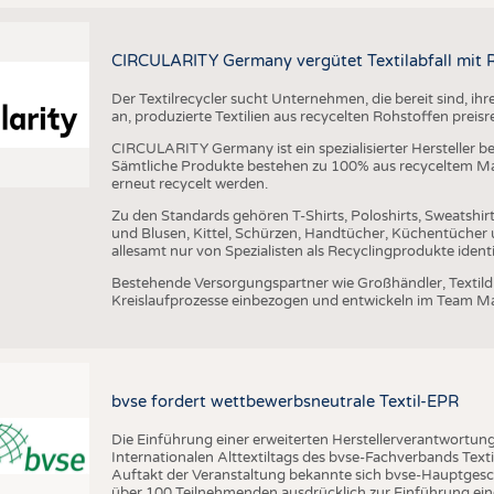
CIRCULARITY Germany vergütet Textilabfall mit 
Der Textilrecycler sucht Unternehmen, die bereit sind, ihr
an, produzierte Textilien aus recycelten Rohstoffen preisr
CIRCULARITY Germany ist ein spezialisierter Hersteller 
Sämtliche Produkte bestehen zu 100% aus recyceltem Ma
erneut recycelt werden.
Zu den Standards gehören T-Shirts, Poloshirts, Sweatsh
und Blusen, Kittel, Schürzen, Handtücher, Küchentücher
allesamt nur von Spezialisten als Recyclingprodukte ident
Bestehende Versorgungspartner wie Großhändler, Textildr
Kreislaufprozesse einbezogen und entwickeln im Team Mate
bvse fordert wettbewerbsneutrale Textil-EPR
Die Einführung einer erweiterten Herstellerverantwortung 
Internationalen Alttextiltags des bvse-Fachverbands Text
Auftakt der Veranstaltung bekannte sich bvse-Hauptgesch
über 100 Teilnehmenden ausdrücklich zur Einführung eine