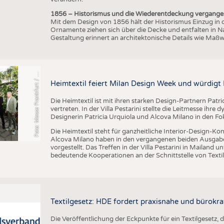
1856 – Historismus und die Wiederentdeckung vergang
Mit dem Design von 1856 hält der Historismus Einzug in di
Ornamente ziehen sich über die Decke und entfalten in N
Gestaltung erinnert an architektonische Details wie Maßw
o
t
o
:
M
e
s
s
e
F
r
a
n
k
f
u
r
t
/
n
d
r
e
a
K
a
s
a
F
A
p
Heimtextil feiert Milan Design Week und würdigt 
Die Heimtextil ist mit ihren starken Design-Partnern Patr
vertreten. In der Villa Pestarini stellte die Leitmesse i
Designerin Patricia Urquiola und Alcova Milano in den Fo
Die Heimtextil steht für ganzheitliche Interior-Design-Ko
Alcova Milano haben in den vergangenen beiden Ausgabe
vorgestellt. Das Treffen in der Villa Pestarini in Mailand 
bedeutende Kooperationen an der Schnittstelle von Textil
Textilgesetz: HDE fordert praxisnahe und bürok
Die Veröffentlichung der Eckpunkte für ein Textilgesetz, 