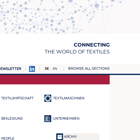
CONNECTING
THE WORLD OF TEXTILES
BROWSE ALL SECTIONS
EWSLETTER
DE
EN
AMPUS
TOFFE
TEXTILWIRTSCHAFT
TEXTILMASCHINEN
RN
E
BEKLEIDUNG
UNTERNEHMEN
BE
ICKE & GEWIRKE
ARCHIV
PEOPLE
STOFFE