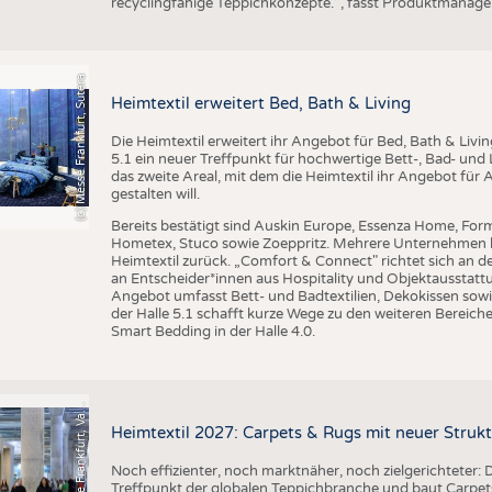
recyclingfähige Teppichkonzepte.“, fasst Produktmanag
BUSINESS
FAKT
UNTERNEHMEN
STATI
TING
AUSSCHREIBUNGEN
(c) Messe Frankfurt, Sutera
Heimtextil erweitert Bed, Bath & Living
DTV AUSSCHREIBUNGSDIENST
Die Heimtextil erweitert ihr Angebot für Bed, Bath & Livi
TERMINE
5.1 ein neuer Treffpunkt für hochwertige Bett-, Bad- und L
das zweite Areal, mit dem die Heimtextil ihr Angebot für 
BRANCHENTERMINE
gestalten will.
Bereits bestätigt sind Auskin Europe, Essenza Home, Form
Hometex, Stuco sowie Zoeppritz. Mehrere Unternehmen k
Heimtextil zurück. „Comfort & Connect" richtet sich an d
an Entscheider*innen aus Hospitality und Objektausstattu
Angebot umfasst Bett- und Badtextilien, Dekokissen sowi
der Halle 5.1 schafft kurze Wege zu den weiteren Bereiche
Smart Bedding in der Halle 4.0.
o
t
o
M
e
s
s
e
F
r
a
n
k
f
u
r
t
,
V
l
n
t
i
F
e
n
a
Heimtextil 2027: Carpets & Rugs mit neuer Stru
Noch effizienter, noch marktnäher, noch zielgerichteter: D
Treffpunkt der globalen Teppichbranche und baut Carpets