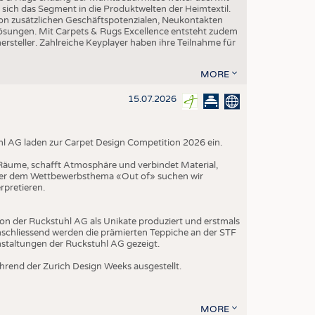
t sich das Segment in die Produktwelten der Heimtextil.
 von zusätzlichen Geschäftspotenzialen, Neukontakten
-Lösungen. Mit Carpets & Rugs Excellence entsteht zudem
teller. Zahlreiche Keyplayer haben ihre Teilnahme für
MORE
15.07.2026
hl AG laden zur Carpet Design Competition 2026 ein.
t Räume, schafft Atmosphäre und verbindet Material,
nter dem Wettbewerbsthema «Out of» suchen wir
rpretieren.
on der Ruckstuhl AG als Unikate produziert und erstmals
schliessend werden die prämierten Teppiche an der STF
nstaltungen der Ruckstuhl AG gezeigt.
rend der Zurich Design Weeks ausgestellt.
MORE