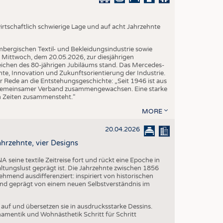
irtschaftlich schwierige Lage und auf acht Jahrzehnte
bergischen Textil- und Bekleidungsindustrie sowie
 Mittwoch, dem 20.05.2026, zur diesjährigen
ichen des 80-jährigen Jubiläums stand. Das Mercedes-
e, Innovation und Zukunftsorientierung der Industrie.
er Rede an die Entstehungsgeschichte: „Seit 1946 ist aus
n gemeinsamer Verband zusammengewachsen. Eine starke
en Zeiten zusammensteht.“
MORE
20.04.2026
ahrzehnte, vier Designs
A seine textile Zeitreise fort und rückt eine Epoche in
ltungslust geprägt ist. Die Jahrzehnte zwischen 1856
ehmend ausdifferenziert: inspiriert von historischen
nd geprägt von einem neuen Selbstverständnis im
auf und übersetzen sie in ausdrucksstarke Dessins.
Ornamentik und Wohnästhetik Schritt für Schritt