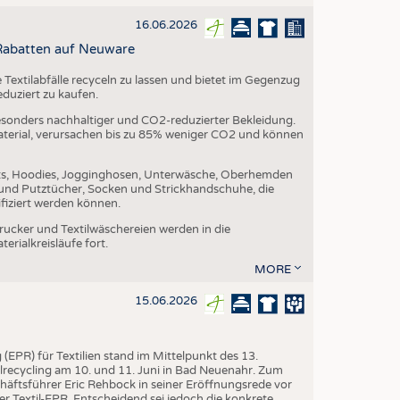
16.06.2026
Rabatten auf Neuware
e Textilabfälle recyceln zu lassen und bietet im Gegenzug
eduziert zu kaufen.
besonders nachhaltiger und CO2-reduzierter Bekleidung.
terial, verursachen bis zu 85% weniger CO2 und können
irts, Hoodies, Jogginghosen, Unterwäsche, Oberhemden
 und Putztücher, Socken und Strickhandschuhe, die
ifiziert werden können.
ucker und Textilwäschereien werden in die
rialkreisläufe fort.
MORE
15.06.2026
(EPR) für Textilien stand im Mittelpunkt des 13.
ilrecycling am 10. und 11. Juni in Bad Neuenahr. Zum
äftsführer Eric Rehbock in seiner Eröffnungsrede vor
r Textil-EPR. Entscheidend sei jedoch die konkrete