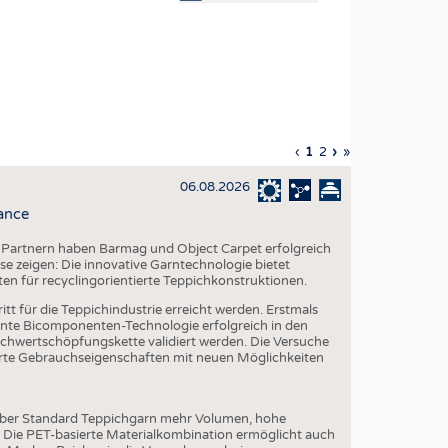
OSITES
DLUNG
ILMASCHINENBAU
ORIK
Vorherige
‹
Aktuelle
1
Seite
2
Nächste
›
Letzte
»
CLING
Seite
Seite
Seite
Seite
06.08.2026
HALTIGKEIT
ance
SLAUFWIRTSCHAFT
 Partnern haben Barmag und Object Carpet erfolgreich
ISCHE TEXTILIEN
e zeigen: Die innovative Garntechnologie bietet
ten für recyclingorientierte Teppichkonstruktionen.
 TEXTILES
tt für die Teppichindustrie erreicht werden. Erstmals
ZIN
te Bicomponenten-Technologie erfolgreich in den
chwertschöpfungskette validiert werden. Die Versuche
 UND HEIMTEXTILIEN
serte Gebrauchseigenschaften mit neuen Möglichkeiten
EIDUNG
über Standard Teppichgarn mehr Volumen, hohe
. Die PET-basierte Materialkombination ermöglicht auch