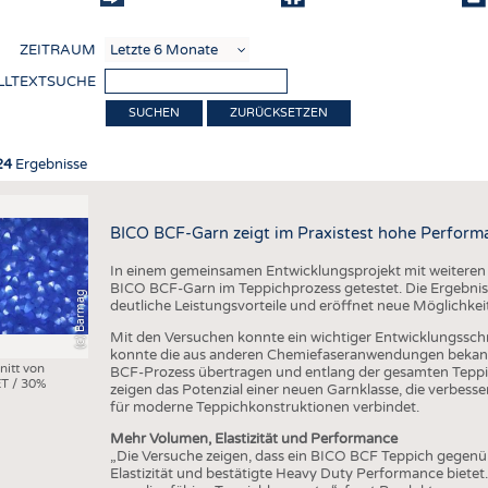
COMP
ZEITRAUM
VERE
LLTEXTSUCHE
TEXT
ZURÜCKSETZEN
SENS
24
Ergebnisse
ierung
RECY
NACH
BICO BCF-Garn zeigt im Praxistest hohe Perform
KREI
In einem gemeinsamen Entwicklungsprojekt mit weiteren
TECHN
BICO BCF-Garn im Teppichprozess getestet. Die Ergebniss
(c) Barmag
deutliche Leistungsvorteile und eröffnet neue Möglichkei
SMART
Mit den Versuchen konnte ein wichtiger Entwicklungsschri
MEDI
konnte die aus anderen Chemiefaseranwendungen bekann
nitt von
BCF-Prozess übertragen und entlang der gesamten Teppi
T / 30%
HAUS-
zeigen das Potenzial einer neuen Garnklasse, die verbes
für moderne Teppichkonstruktionen verbindet.
BEKL
Mehr Volumen, Elastizität und Performance
„Die Versuche zeigen, dass ein BICO BCF Teppich gegen
TESTS
Elastizität und bestätigte Heavy Duty Performance bietet