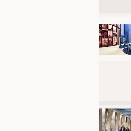
JOBS
STELLENMARKT
KRÜGER PERSONAL HEADHUN
PRAKTIKA & AUSBILDUNGEN
WISSEN
DAUNENCHECK
ADRESSEN & LINKS
LABELS
PUBLIKATIONEN