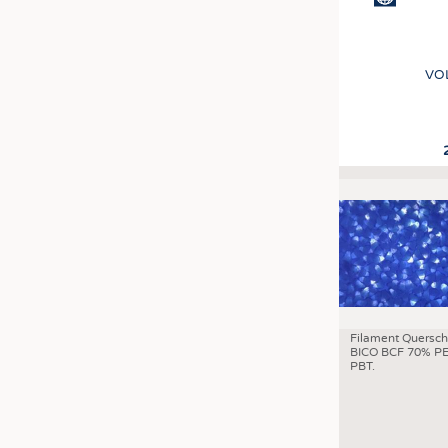
VO
Seitennummer
Filament Quersch
BICO BCF 70% PE
PBT.