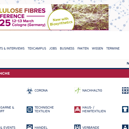
TION
S & INTERVIEWS
TEXCAMPUS
JOBS
BUSINESS
FAKTEN
WISSEN
TERMINE
N
REPORTS & INTERVIEWS
TEXC
ANCHE
TEXTINATION NEWSLINE
ROHS
CORONA
NACHHALTIG
TEXTILE LEADERSHIP
FASE
GARN
 GARNE &
TECHNISCHE
HAUS- /
GEWE
OFF
TEXTILIEN
HEIMTEXTILIEN
GESTR
& EVENTS
HANDEL
VERBÄNDE
VLIES