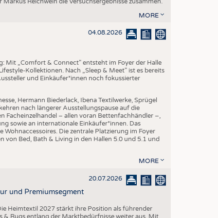
er Markus Reichwein die Versuchsergebnisse zusammen.
EN
MORE
STICS
04.08.2026
ng: Mit „Comfort & Connect" entsteht im Foyer der Halle
ifestyle-Kollektionen. Nach „Sleep & Meet" ist es bereits
Aussteller und Einkäufer*innen noch fokussierter
esse, Hermann Biederlack, Ibena Textilwerke, Sprügel
ehren nach längerer Ausstellungspause auf die
en Facheinzelhandel – allen voran Bettenfachhändler –,
ng sowie an internationale Einkäufer*innen. Das
e Wohnaccessoires. Die zentrale Platzierung im Foyer
n von Bed, Bath & Living in den Hallen 5.0 und 5.1 und
MORE
20.07.2026
ktur und Premiumsegment
ie Heimtextil 2027 stärkt ihre Position als führender
 & Rugs entlang der Marktbedürfnisse weiter aus. Mit