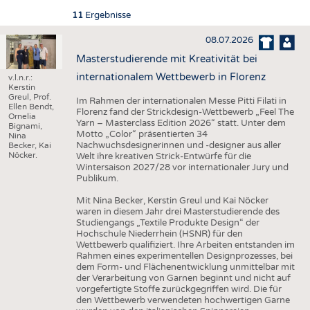
HAUS- UND HEIMTEXTILIEN
11
Ergebnisse
BEKLEIDUNG
08.07.2026
TESTS
Masterstudierende mit Kreativität bei
BUSINESS
FAKTEN
internationalem Wettbewerb in Florenz
v.l.n.r.:
Kerstin
UNTERNEHMEN
STATISTICS
Greul, Prof.
Im Rahmen der internationalen Messe Pitti Filati in
Ellen Bendt,
Florenz fand der Strickdesign-Wettbewerb „Feel The
Ornelia
AUSSCHREIBUNGEN
Yarn – Masterclass Edition 2026“ statt. Unter dem
Bignami,
Motto „Color“ präsentierten 34
Nina
DTV AUSSCHREIBUNGSDIENST
Nachwuchsdesignerinnen und -designer aus aller
Becker, Kai
Nöcker.
Welt ihre kreativen Strick-Entwürfe für die
WISSEN
TERMINE
Wintersaison 2027/28 vor internationaler Jury und
Publikum.
DAUNENCHECK
BRANCHENTERMINE
Mit Nina Becker, Kerstin Greul und Kai Nöcker
ADRESSEN & LINKS
waren in diesem Jahr drei Masterstudierende des
Studiengangs „Textile Produkte Design“ der
LABELS
Hochschule Niederrhein (HSNR) für den
Wettbewerb qualifiziert. Ihre Arbeiten entstanden im
PUBLIKATIONEN
Rahmen eines experimentellen Designprozesses, bei
dem Form- und Flächenentwicklung unmittelbar mit
der Verarbeitung von Garnen beginnt und nicht auf
vorgefertigte Stoffe zurückgegriffen wird. Die für
den Wettbewerb verwendeten hochwertigen Garne