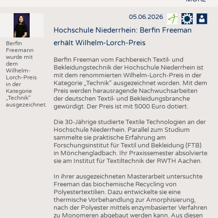
05.06.2026
Hochschule Niederrhein: Berfin Freeman
erhält Wilhelm-Lorch-Preis
Berfin
Freemann
wurde mit
Berfin Freeman vom Fachbereich Textil- und
dem
Bekleidungstechnik der Hochschule Niederrhein ist
Wilhelm-
mit dem renommierten Wilhelm-Lorch-Preis in der
Lorch-Preis
Kategorie „Technik“ ausgezeichnet worden. Mit dem
in der
Preis werden herausragende Nachwuchsarbeiten
Kategorie
„Technik“
der deutschen Textil- und Bekleidungsbranche
ausgezeichnet.
gewürdigt. Der Preis ist mit 5000 Euro dotiert.
Die 30-Jährige studierte Textile Technologien an der
Hochschule Niederrhein. Parallel zum Studium
sammelte sie praktische Erfahrung am
Forschungsinstitut für Textil und Bekleidung (FTB)
in Mönchengladbach. Ihr Praxissemester absolvierte
sie am Institut für Textiltechnik der RWTH Aachen.
In ihrer ausgezeichneten Masterarbeit untersuchte
Freeman das biochemische Recycling von
Polyestertextilien. Dazu entwickelte sie eine
thermische Vorbehandlung zur Amorphisierung,
nach der Polyester mittels enzymbasierter Verfahren
zu Monomeren abgebaut werden kann. Aus diesen