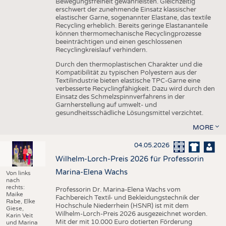
Bewegungsfreiheit gewährleisten. Gleichzeitig
erschwert der zunehmende Einsatz klassischer
elastischer Garne, sogenannter Elastane, das textile
Recycling erheblich. Bereits geringe Elastananteile
können thermomechanische Recyclingprozesse
beeinträchtigen und einen geschlossenen
Recyclingkreislauf verhindern.
Durch den thermoplastischen Charakter und die
Kompatibilität zu typischen Polyestern aus der
Textilindustrie bieten elastische TPC-Garne eine
verbesserte Recyclingfähigkeit. Dazu wird durch den
Einsatz des Schmelzspinnverfahrens in der
Garnherstellung auf umwelt- und
gesundheitsschädliche Lösungsmittel verzichtet.
MORE
04.05.2026
Wilhelm-Lorch-Preis 2026 für Professorin
Marina-Elena Wachs
Von links
nach
rechts:
Professorin Dr. Marina-Elena Wachs vom
Maike
Fachbereich Textil- und Bekleidungstechnik der
Rabe, Elke
Hochschule Niederrhein (HSNR) ist mit dem
Giese,
Wilhelm-Lorch-Preis 2026 ausgezeichnet worden.
Karin Veit
Mit der mit 10.000 Euro dotierten Förderung
und Marina