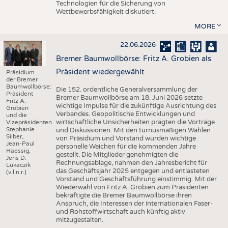
Technologien für die Sicherung von
Wettbewerbsfähigkeit diskutiert.
MORE
22.06.2026
Bremer Baumwollbörse: Fritz A. Grobien als
Präsident wiedergewählt
Präsidium
der Bremer
Baumwollbörse:
Die 152. ordentliche Generalversammlung der
Präsident
Bremer Baumwollbörse am 18. Juni 2026 setzte
Fritz A.
wichtige Impulse für die zukünftige Ausrichtung des
Grobien
Verbandes. Geopolitische Entwicklungen und
und die
wirtschaftliche Unsicherheiten prägten die Vorträge
Vizepräsidenten
Stephanie
und Diskussionen. Mit den turnusmäßigen Wahlen
Silber,
von Präsidium und Vorstand wurden wichtige
Jean-Paul
personelle Weichen für die kommenden Jahre
Haessig,
gestellt. Die Mitglieder genehmigten die
Jens D.
Rechnungsablage, nahmen den Jahresbericht für
Lukaczik
das Geschäftsjahr 2025 entgegen und entlasteten
(v.l.n.r.)
Vorstand und Geschäftsführung einstimmig. Mit der
Wiederwahl von Fritz A. Grobien zum Präsidenten
bekräftigte die Bremer Baumwollbörse ihren
Anspruch, die Interessen der internationalen Faser-
und Rohstoffwirtschaft auch künftig aktiv
mitzugestalten.