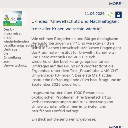
MORE
11.06.2026
U-Index: "Umweltschutz und Nachhaltigkeit
trotz aller Krisen weiterhin wichtig"
Der U-
Index misst
in sich
Wie nehmen Bürgerinnen und Bürger ökologische
wiederholenden
Herausforderungen wahr? Und wie aktiv sind sie
bevölkerungsrepräsentativen
selbst in Sachen Umweltschutz? Diesen Fragen geht
Umfragen
das Fraunhofer-Institut für Umwelt-, Sicherheits-
die
und Energietechnik UMSICHT in sich
Einstellung
zum
wiederholenden bevölkerungsrepräsentativen
Umweltschutz.
Umfragen auf den Grund und veröffentlicht die
Ergebnisse unter dem Titel „Fraunhofer UMSICHT-
Umweltindex (U-Index)“. Das erste Mal hat das
Institut die Befragung Ende 2024 beauftragt und im
September 2025 wiederholt.
Insgesamt wurden über 1000 Personen zu
ökologischen Problemen, ihrer Bereitschaft zu
Verhaltensänderungen und zur Umsetzung von
Umweltschutzmaßnahmen im privaten und
beruflichen Umfeld befragt.
Ein Blick auf die zentralen Ergebnisse:
MORE