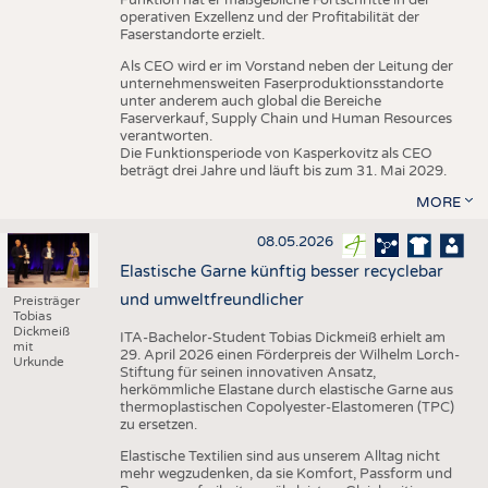
Funktion hat er maßgebliche Fortschritte in der
operativen Exzellenz und der Profitabilität der
Faserstandorte erzielt.
Als CEO wird er im Vorstand neben der Leitung der
unternehmensweiten Faserproduktionsstandorte
unter anderem auch global die Bereiche
Faserverkauf, Supply Chain und Human Resources
verantworten.
Die Funktionsperiode von Kasperkovitz als CEO
beträgt drei Jahre und läuft bis zum 31. Mai 2029.
MORE
08.05.2026
Elastische Garne künftig besser recyclebar
und umweltfreundlicher
Preisträger
Tobias
Dickmeiß
ITA-Bachelor-Student Tobias Dickmeiß erhielt am
mit
29. April 2026 einen Förderpreis der Wilhelm Lorch-
Urkunde
Stiftung für seinen innovativen Ansatz,
herkömmliche Elastane durch elastische Garne aus
thermoplastischen Copolyester-Elastomeren (TPC)
zu ersetzen.
Elastische Textilien sind aus unserem Alltag nicht
mehr wegzudenken, da sie Komfort, Passform und