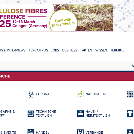
TION
S & INTERVIEWS
TEXCAMPUS
JOBS
BUSINESS
FAKTEN
WISSEN
TERMINE
N
REPORTS & INTERVIEWS
TEXC
ANCHE
TEXTINATION NEWSLINE
ROHS
CORONA
NACHHALTIG
TEXTILE LEADERSHIP
FASE
GARN
 GARNE &
TECHNISCHE
HAUS- /
GEWE
OFF
TEXTILIEN
HEIMTEXTILIEN
GESTR
& EVENTS
HANDEL
VERBÄNDE
VLIES