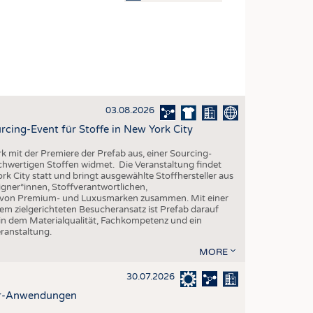
OSITES
DLUNG
ILMASCHINENBAU
ORIK
03.08.2026
CLING
rcing-Event für Stoffe in New York City
HALTIGKEIT
rk mit der Premiere der Prefab aus, einer Sourcing-
SLAUFWIRTSCHAFT
ochwertigen Stoffen widmet. Die Veranstaltung findet
k City statt und bringt ausgewählte Stoffhersteller aus
ISCHE TEXTILIEN
gner*innen, Stoffverantwortlichen,
n von Premium- und Luxusmarken zusammen. Mit einer
 TEXTILES
em zielgerichteten Besucheransatz ist Prefab darauf
 in dem Materialqualität, Fachkompetenz und ein
ZIN
eranstaltung.
 UND HEIMTEXTILIEN
MORE
EIDUNG
30.07.2026
ter-Anwendungen