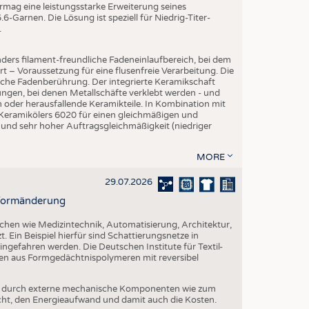
EN
mag eine leistungsstarke Erweiterung seines
-Garnen. Die Lösung ist speziell für Niedrig-Titer-
STICS
.
ders filament-freundliche Fadeneinlaufbereich, bei dem
rt – Voraussetzung für eine flusenfreie Verarbeitung. Die
iche Fadenberührung. Der integrierte Keramikschaft
ngen, bei denen Metallschäfte verklebt werden - und
en oder herausfallende Keramikteile. In Kombination mit
 Keramikölers 6020 für einen gleichmäßigen und
 und sehr hoher Auftragsgleichmäßigkeit (niedriger
MORE
29.07.2026
r Formänderung
ichen wie Medizintechnik, Automatisierung, Architektur,
. Ein Beispiel hierfür sind Schattierungsnetze in
ngefahren werden. Die Deutschen Institute für Textil-
ien aus Formgedächtnispolymeren mit reversibel
t durch externe mechanische Komponenten wie zum
cht, den Energieaufwand und damit auch die Kosten.