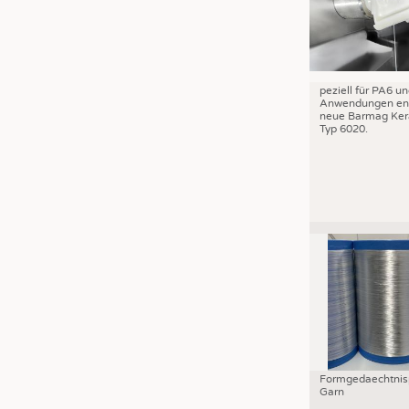
JOBS
STELLENMARKT
KRÜGER PERSONAL HEADHUN
peziell für PA6 u
PRAKTIKA & AUSBILDUNGEN
Anwendungen ent
neue Barmag Ker
WISSEN
Typ 6020.
DAUNENCHECK
ADRESSEN & LINKS
LABELS
PUBLIKATIONEN
Formgedaechtnis
Garn