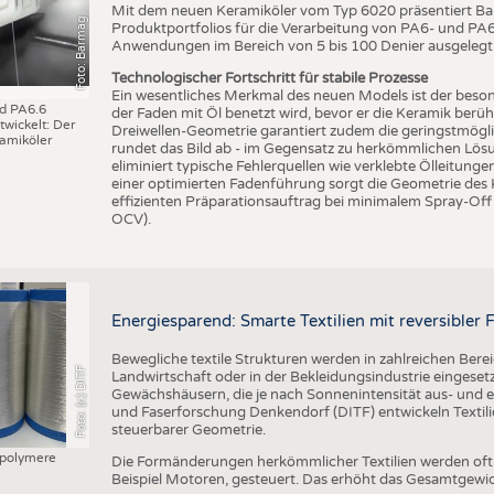
BUSINESS
FAKT
Mit dem neuen Keramiköler vom Typ 6020 präsentiert Bar
Foto: Barmag
Produktportfolios für die Verarbeitung von PA6- und PA6.6
UNTERNEHMEN
STATI
Anwendungen im Bereich von 5 bis 100 Denier ausgelegt
TING
AUSSCHREIBUNGEN
Technologischer Fortschritt für stabile Prozesse
Ein wesentliches Merkmal des neuen Models ist der beson
nd PA6.6
DTV AUSSCHREIBUNGSDIENST
der Faden mit Öl benetzt wird, bevor er die Keramik berüh
wickelt: Der
Dreiwellen-Geometrie garantiert zudem die geringstmögl
amiköler
TERMINE
rundet das Bild ab - im Gegensatz zu herkömmlichen Lösu
eliminiert typische Fehlerquellen wie verklebte Ölleitung
BRANCHENTERMINE
einer optimierten Fadenführung sorgt die Geometrie des
effizienten Präparationsauftrag bei minimalem Spray-Off
OCV).
Energiesparend: Smarte Textilien mit reversible
Bewegliche textile Strukturen werden in zahlreichen Bere
Foto: (c) DITF
Landwirtschaft oder in der Bekleidungsindustrie eingesetzt
Gewächshäusern, die je nach Sonnenintensität aus- und ei
und Faserforschung Denkendorf (DITF) entwickeln Textil
steuerbarer Geometrie.
polymere
Die Formänderungen herkömmlicher Textilien werden of
Beispiel Motoren, gesteuert. Das erhöht das Gesamtgewi