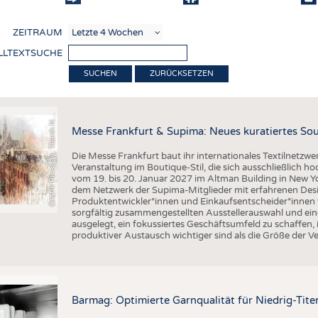
COMP
ZEITRAUM
VERE
LLTEXTSUCHE
TEXT
ZURÜCKSETZEN
r
a
f
i
k
P
i
x
a
b
a
y
,
T
h
a
n
h
g
u
y
e
n
S
l
SENS
RECY
G
q
N
Messe Frankfurt & Supima: Neues kuratiertes Sou
NACH
Die Messe Frankfurt baut ihr internationales Textilnetzwe
KREI
Veranstaltung im Boutique-Stil, die sich ausschließlich h
vom 19. bis 20. Januar 2027 im Altman Building in New Yor
TECHN
dem Netzwerk der Supima-Mitglieder mit erfahrenen Desi
Produktentwickler*innen und Einkaufsentscheider*inne
SMART
sorgfältig zusammengestellten Ausstellerauswahl und ein
ausgelegt, ein fokussiertes Geschäftsumfeld zu schaffen,
MEDI
produktiver Austausch wichtiger sind als die Größe der V
HAUS-
BEKL
TESTS
Barmag: Optimierte Garnqualität für Niedrig-Ti