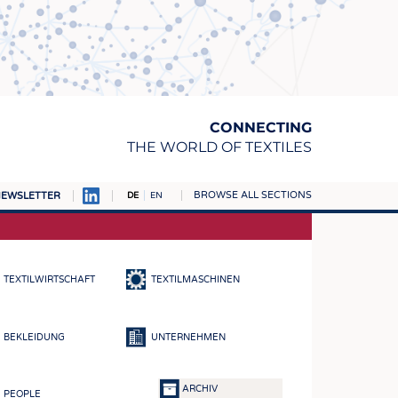
CONNECTING
THE WORLD OF TEXTILES
BROWSE ALL SECTIONS
EWSLETTER
DE
EN
AMPUS
TOFFE
TEXTILWIRTSCHAFT
TEXTILMASCHINEN
RN
E
BEKLEIDUNG
UNTERNEHMEN
BE
ICKE & GEWIRKE
ARCHIV
PEOPLE
STOFFE