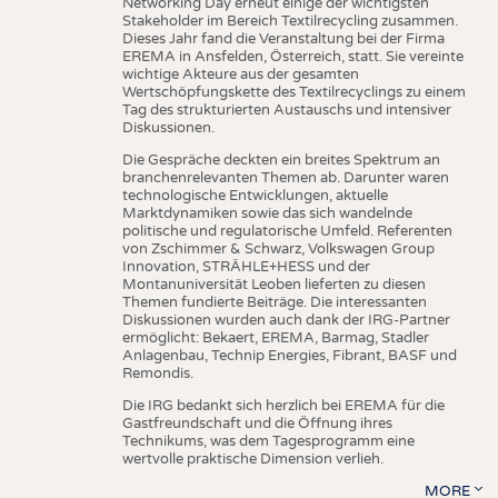
Networking Day erneut einige der wichtigsten
Stakeholder im Bereich Textilrecycling zusammen.
Dieses Jahr fand die Veranstaltung bei der Firma
EREMA in Ansfelden, Österreich, statt. Sie vereinte
wichtige Akteure aus der gesamten
Wertschöpfungskette des Textilrecyclings zu einem
Tag des strukturierten Austauschs und intensiver
Diskussionen.
Die Gespräche deckten ein breites Spektrum an
branchenrelevanten Themen ab. Darunter waren
technologische Entwicklungen, aktuelle
Marktdynamiken sowie das sich wandelnde
politische und regulatorische Umfeld. Referenten
von Zschimmer & Schwarz, Volkswagen Group
Innovation, STRÄHLE+HESS und der
Montanuniversität Leoben lieferten zu diesen
Themen fundierte Beiträge. Die interessanten
Diskussionen wurden auch dank der IRG-Partner
ermöglicht: Bekaert, EREMA, Barmag, Stadler
Anlagenbau, Technip Energies, Fibrant, BASF und
Remondis.
Die IRG bedankt sich herzlich bei EREMA für die
Gastfreundschaft und die Öffnung ihres
Technikums, was dem Tagesprogramm eine
wertvolle praktische Dimension verlieh.
MORE