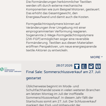
Die Formänderungen herkömmlicher Textilien
werden oft durch externe mechanische
Komponenten wie zum Beispiel Motoren, gesteuert.
Das erhöht das Gesamtgewicht, den
Energieaufwand und damit auch die Kosten.
Formgedächtnispolymere können auf
Veränderungen ihrer Umgebung mit einer
einprogrammierten Verformung reagieren.
Sogenannte 2-Wege-Formgedächtnispolymere
(2W-FGP) ermöglichen sogar eine reversible
Formänderung. Textilien aus diesen Materialien
eröffnen Perspektiven, um neue energiesparende
textile Aktoren zu entwickeln.
MORE
28.07.2026
Final Sale: Sommerschlussverkauf am 27. Juli
gestartet
Üblicherweise beginnt im Mode- und
Schuhfachhandel sowie in vielen weiteren Branchen
am letzten Montag im Juli der inoffizielle
Sommerschlussverkauf. In diesem Jahr fällt der
Startschuss somit am 27. Juli. Der Schlussverkauf
markiert den End- und Höhepunkt der