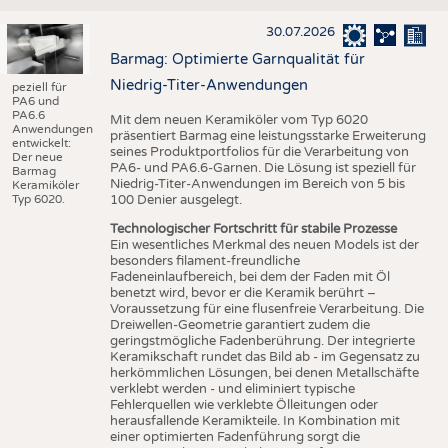
30.07.2026
Barmag: Optimierte Garnqualität für
Niedrig-Titer-Anwendungen
peziell für
PA6 und
PA6.6
Mit dem neuen Keramiköler vom Typ 6020
Anwendungen
präsentiert Barmag eine leistungsstarke Erweiterung
entwickelt:
seines Produktportfolios für die Verarbeitung von
Der neue
PA6- und PA6.6-Garnen. Die Lösung ist speziell für
Barmag
Niedrig-Titer-Anwendungen im Bereich von 5 bis
Keramiköler
Typ 6020.
100 Denier ausgelegt.
Technologischer Fortschritt für stabile Prozesse
Ein wesentliches Merkmal des neuen Models ist der
besonders filament-freundliche
Fadeneinlaufbereich, bei dem der Faden mit Öl
benetzt wird, bevor er die Keramik berührt –
Voraussetzung für eine flusenfreie Verarbeitung. Die
Dreiwellen-Geometrie garantiert zudem die
geringstmögliche Fadenberührung. Der integrierte
Keramikschaft rundet das Bild ab - im Gegensatz zu
herkömmlichen Lösungen, bei denen Metallschäfte
verklebt werden - und eliminiert typische
Fehlerquellen wie verklebte Ölleitungen oder
herausfallende Keramikteile. In Kombination mit
einer optimierten Fadenführung sorgt die