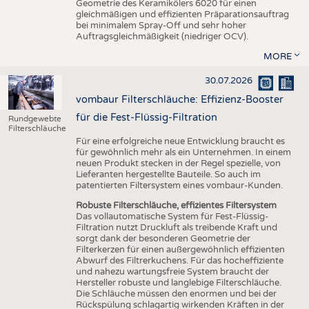
Geometrie des Keramikölers 6020 für einen
gleichmäßigen und effizienten Präparationsauftrag
bei minimalem Spray-Off und sehr hoher
Auftragsgleichmäßigkeit (niedriger OCV).
MORE
30.07.2026
vombaur Filterschläuche: Effizienz-Booster
für die Fest-Flüssig-Filtration
Rundgewebte
Filterschläuche
Für eine erfolgreiche neue Entwicklung braucht es
für gewöhnlich mehr als ein Unternehmen. In einem
neuen Produkt stecken in der Regel spezielle, von
Lieferanten hergestellte Bauteile. So auch im
patentierten Filtersystem eines vombaur-Kunden.
Robuste Filterschläuche, effizientes Filtersystem
Das vollautomatische System für Fest-Flüssig-
Filtration nutzt Druckluft als treibende Kraft und
sorgt dank der besonderen Geometrie der
Filterkerzen für einen außergewöhnlich effizienten
Abwurf des Filtrerkuchens. Für das hocheffiziente
und nahezu wartungsfreie System braucht der
Hersteller robuste und langlebige Filterschläuche.
Die Schläuche müssen den enormen und bei der
Rückspülung schlagartig wirkenden Kräften in der