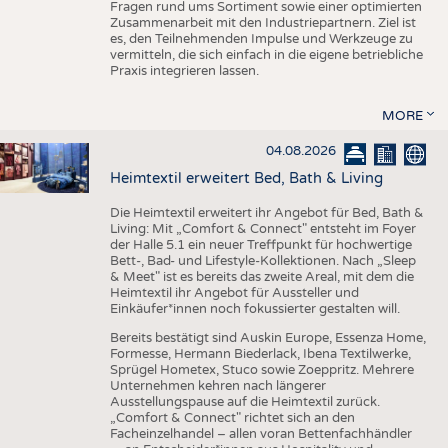
Fragen rund ums Sortiment sowie einer optimierten
Zusammenarbeit mit den Industriepartnern. Ziel ist
es, den Teilnehmenden Impulse und Werkzeuge zu
vermitteln, die sich einfach in die eigene betriebliche
Praxis integrieren lassen.
MORE
04.08.2026
Heimtextil erweitert Bed, Bath & Living
Die Heimtextil erweitert ihr Angebot für Bed, Bath &
Living: Mit „Comfort & Connect" entsteht im Foyer
der Halle 5.1 ein neuer Treffpunkt für hochwertige
Bett-, Bad- und Lifestyle-Kollektionen. Nach „Sleep
& Meet" ist es bereits das zweite Areal, mit dem die
Heimtextil ihr Angebot für Aussteller und
Einkäufer*innen noch fokussierter gestalten will.
Bereits bestätigt sind Auskin Europe, Essenza Home,
Formesse, Hermann Biederlack, Ibena Textilwerke,
Sprügel Hometex, Stuco sowie Zoeppritz. Mehrere
Unternehmen kehren nach längerer
Ausstellungspause auf die Heimtextil zurück.
„Comfort & Connect" richtet sich an den
Facheinzelhandel – allen voran Bettenfachhändler