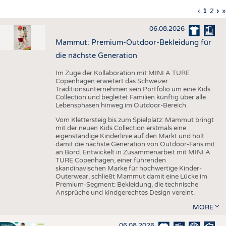
HAUS- UND HEIMTEXTILIEN
Vorherig
‹
Aktuell
1
Seite
2
Nä
›
L
»
Seitennummerierung
Seite
Seite
Sei
S
BEKLEIDUNG
06.08.2026
TESTS
Mammut: Premium-Outdoor-Bekleidung für
BUSINESS
FAKTEN
die nächste Generation
UNTERNEHMEN
STATISTICS
Im Zuge der Kollaboration mit MINI A TURE
Copenhagen erweitert das Schweizer
AUSSCHREIBUNGEN
Traditionsunternehmen sein Portfolio um eine Kids
Collection und begleitet Familien künftig über alle
DTV AUSSCHREIBUNGSDIENST
Lebensphasen hinweg im Outdoor-Bereich.
WISSEN
TERMINE
Vom Klettersteig bis zum Spielplatz: Mammut bringt
mit der neuen Kids Collection erstmals eine
DAUNENCHECK
BRANCHENTERMINE
eigenständige Kinderlinie auf den Markt und holt
damit die nächste Generation von Outdoor-Fans mit
ADRESSEN & LINKS
an Bord. Entwickelt in Zusammenarbeit mit MINI A
TURE Copenhagen, einer führenden
LABELS
skandinavischen Marke für hochwertige Kinder-
Outerwear, schließt Mammut damit eine Lücke im
PUBLIKATIONEN
Premium-Segment: Bekleidung, die technische
Ansprüche und kindgerechtes Design vereint.
MORE
06.08.2026