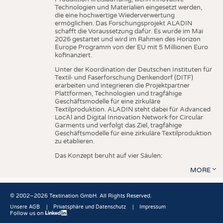
Technologien und Materialien eingesetzt werden,
die eine hochwertige Wiederverwertung
ermöglichen. Das Forschungsprojekt ALADIN
schafft die Voraussetzung dafür. Es wurde im Mai
2026 gestartet und wird im Rahmen des Horizon
Europe Programm von der EU mit 5 Millionen Euro
kofinanziert.
Unter der Koordination der Deutschen Instituten für
Textil- und Faserforschung Denkendorf (DITF)
erarbeiten und integrieren die Projektpartner
Plattformen, Technologien und tragfähige
Geschäftsmodelle für eine zirkuläre
Textilproduktion. ALADIN steht dabei für Advanced
LocAl and Digital Innovation Network for Circular
Garments und verfolgt das Ziel, tragfähige
Geschäftsmodelle für eine zirkuläre Textilproduktion
zu etablieren.
Das Konzept beruht auf vier Säulen:
MORE
© 2002–2026 Textination GmbH. All Rights Reserved.
Unsere AGB
Privatsphäre und Datenschutz
Impressum
Follow us on
Fußbereich