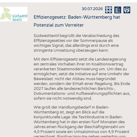
HAUS- UND HEIMTEXTILIEN
30.07.2026
BEKLEIDUNG
Effizienzgesetz: Baden-Württemberg hat
TESTS
Potenzial zum Vorreiter
BUSINESS
FAKTEN
Südwesttextil begrüßt die Verabschiedung des
Effizienzgesetzes vor der Sommerpause als
UNTERNEHMEN
STATISTICS
wichtiges Signal, das allerdings erst durch eine
stringente Umsetzung überzeugen kann.
AUSSCHREIBUNGEN
Mit dem Effizienzgesetz setzt die Landesregierung
DTV AUSSCHREIBUNGSDIENST
ein zentrales Vorhaben ihrer im Koalitionsvertrag
verankerten Staatsmodernisierung um. Um dies zu
WISSEN
TERMINE
ermöglichen, setzt die Initiative auf eine Umkehr der
Beweislast: nicht der Abbau muss begründet
DAUNENCHECK
BRANCHENTERMINE
werden, sondern der Erhalt einer Regelung. Bis Ende
2027 laufen alle landesrechtlichen Berichts-,
ADRESSEN & LINKS
Dokumentations- und Aufbewahrungspflichten aus,
sofern sie nicht notwendig sind.
LABELS
Wie groß der Handlungsbedarf in Baden-
PUBLIKATIONEN
Württemberg ist, zeigt ein Blick auf die
konjunkturelle Lage: die Textilindustrie in Baden-
Württemberg hat in den ersten fünf Monaten des
Jahres einen Rückgang der Beschäftigtenzahl um
4,0 Prozent sowie ein Umsatzminus von 4,9 Prozent
verzeichnet. Positive Impulse gehen weiterhin von