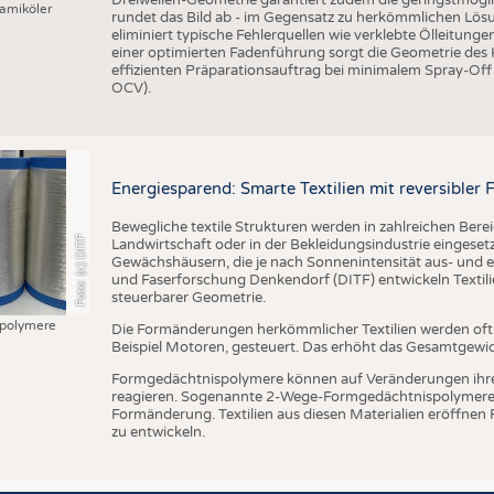
amiköler
rundet das Bild ab - im Gegensatz zu herkömmlichen Lösu
eliminiert typische Fehlerquellen wie verklebte Ölleitung
einer optimierten Fadenführung sorgt die Geometrie des
effizienten Präparationsauftrag bei minimalem Spray-Off
OCV).
Energiesparend: Smarte Textilien mit reversible
Bewegliche textile Strukturen werden in zahlreichen Bere
Foto: (c) DITF
Landwirtschaft oder in der Bekleidungsindustrie eingesetzt
Gewächshäusern, die je nach Sonnenintensität aus- und ei
und Faserforschung Denkendorf (DITF) entwickeln Textil
steuerbarer Geometrie.
polymere
Die Formänderungen herkömmlicher Textilien werden of
Beispiel Motoren, gesteuert. Das erhöht das Gesamtgewi
Formgedächtnispolymere können auf Veränderungen ihr
reagieren. Sogenannte 2-Wege-Formgedächtnispolymere 
Formänderung. Textilien aus diesen Materialien eröffnen
zu entwickeln.