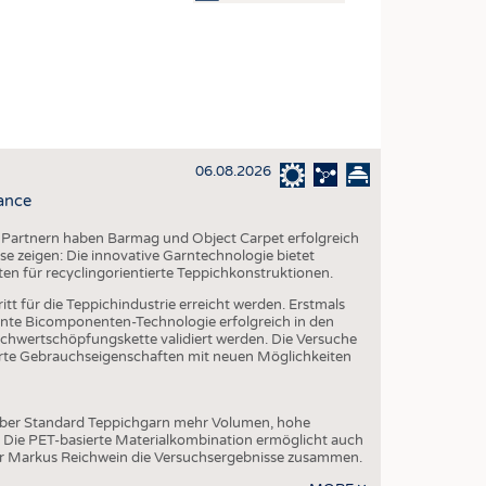
OSITES
DLUNG
ILMASCHINENBAU
ORIK
06.08.2026
CLING
ance
HALTIGKEIT
 Partnern haben Barmag und Object Carpet erfolgreich
SLAUFWIRTSCHAFT
e zeigen: Die innovative Garntechnologie bietet
ten für recyclingorientierte Teppichkonstruktionen.
ISCHE TEXTILIEN
tt für die Teppichindustrie erreicht werden. Erstmals
 TEXTILES
te Bicomponenten-Technologie erfolgreich in den
chwertschöpfungskette validiert werden. Die Versuche
ZIN
serte Gebrauchseigenschaften mit neuen Möglichkeiten
 UND HEIMTEXTILIEN
EIDUNG
über Standard Teppichgarn mehr Volumen, hohe
. Die PET-basierte Materialkombination ermöglicht auch
er Markus Reichwein die Versuchsergebnisse zusammen.