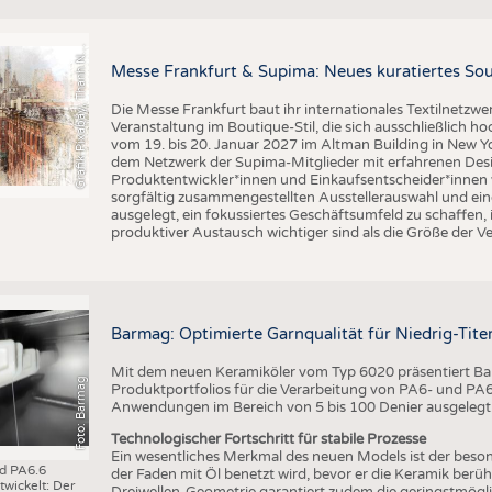
BUSINESS
FAKT
r
a
f
i
k
P
i
x
a
b
a
y
,
T
h
a
n
h
g
u
y
e
n
S
l
UNTERNEHMEN
STATI
G
q
N
Messe Frankfurt & Supima: Neues kuratiertes Sou
TING
AUSSCHREIBUNGEN
Die Messe Frankfurt baut ihr internationales Textilnetzwe
DTV AUSSCHREIBUNGSDIENST
Veranstaltung im Boutique-Stil, die sich ausschließlich h
TERMINE
vom 19. bis 20. Januar 2027 im Altman Building in New Yor
dem Netzwerk der Supima-Mitglieder mit erfahrenen Desi
BRANCHENTERMINE
Produktentwickler*innen und Einkaufsentscheider*inne
sorgfältig zusammengestellten Ausstellerauswahl und ein
ausgelegt, ein fokussiertes Geschäftsumfeld zu schaffen,
produktiver Austausch wichtiger sind als die Größe der V
Barmag: Optimierte Garnqualität für Niedrig-Ti
Mit dem neuen Keramiköler vom Typ 6020 präsentiert Bar
Foto: Barmag
Produktportfolios für die Verarbeitung von PA6- und PA6.6
Anwendungen im Bereich von 5 bis 100 Denier ausgelegt
Technologischer Fortschritt für stabile Prozesse
Ein wesentliches Merkmal des neuen Models ist der beson
nd PA6.6
der Faden mit Öl benetzt wird, bevor er die Keramik berüh
wickelt: Der
Dreiwellen-Geometrie garantiert zudem die geringstmögl