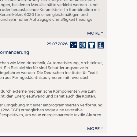
ngen, bei denen Metallschäfte verklebt werden - und
en oder herausfallende Keramikteile. In Kombination mit
 Keramikölers 6020 für einen gleichmäßigen und
 und sehr hoher Auftragsgleichmäßigkeit (niedriger
MORE
29.07.2026
r Formänderung
ichen wie Medizintechnik, Automatisierung, Architektur,
. Ein Beispiel hierfür sind Schattierungsnetze in
ngefahren werden. Die Deutschen Institute für Textil-
ien aus Formgedächtnispolymeren mit reversibel
t durch externe mechanische Komponenten wie zum
cht, den Energieaufwand und damit auch die Kosten.
er Umgebung mit einer einprogrammierten Verformung
(2W-FGP) ermöglichen sogar eine reversible
 Perspektiven, um neue energiesparende textile Aktoren
MORE