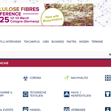
TION
S & INTERVIEWS
TEXCAMPUS
JOBS
BUSINESS
FAKTEN
WISSEN
TERMINE
N
REPORTS & INTERVIEWS
TEXC
ANCHE
TEXTINATION NEWSLINE
ROHS
CORONA
NACHHALTIG
TEXTILE LEADERSHIP
FASE
GARN
 GARNE &
TECHNISCHE
HAUS- /
GEWE
OFF
TEXTILIEN
HEIMTEXTILIEN
GESTR
& EVENTS
HANDEL
VERBÄNDE
VLIES