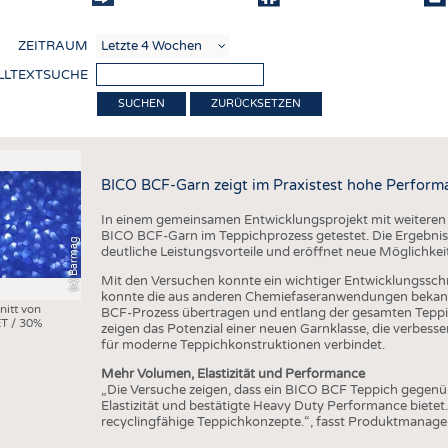
COMP
ZEITRAUM
VERE
LLTEXTSUCHE
TEXT
ZURÜCKSETZEN
SENS
RECY
BICO BCF-Garn zeigt im Praxistest hohe Perform
NACH
In einem gemeinsamen Entwicklungsprojekt mit weiteren
KREI
BICO BCF-Garn im Teppichprozess getestet. Die Ergebniss
(c) Barmag
deutliche Leistungsvorteile und eröffnet neue Möglichkei
TECHN
Mit den Versuchen konnte ein wichtiger Entwicklungsschri
SMART
konnte die aus anderen Chemiefaseranwendungen bekann
nitt von
BCF-Prozess übertragen und entlang der gesamten Teppi
T / 30%
MEDI
zeigen das Potenzial einer neuen Garnklasse, die verbes
für moderne Teppichkonstruktionen verbindet.
HAUS-
Mehr Volumen, Elastizität und Performance
BEKL
„Die Versuche zeigen, dass ein BICO BCF Teppich gegen
Elastizität und bestätigte Heavy Duty Performance bietet
TESTS
recyclingfähige Teppichkonzepte.“, fasst Produktmanag