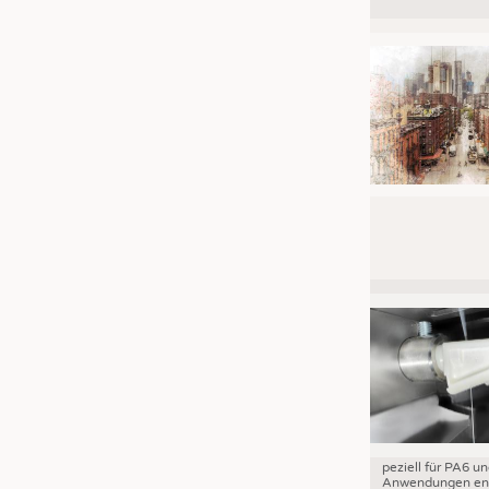
JOBS
STELLENMARKT
KRÜGER PERSONAL HEADHUN
PRAKTIKA & AUSBILDUNGEN
WISSEN
DAUNENCHECK
ADRESSEN & LINKS
LABELS
PUBLIKATIONEN
peziell für PA6 u
Anwendungen ent