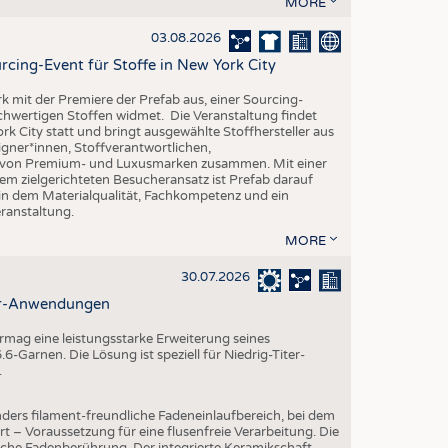
MORE
EN
STICS
03.08.2026
rcing-Event für Stoffe in New York City
rk mit der Premiere der Prefab aus, einer Sourcing-
ochwertigen Stoffen widmet. Die Veranstaltung findet
k City statt und bringt ausgewählte Stoffhersteller aus
gner*innen, Stoffverantwortlichen,
n von Premium- und Luxusmarken zusammen. Mit einer
em zielgerichteten Besucheransatz ist Prefab darauf
 in dem Materialqualität, Fachkompetenz und ein
eranstaltung.
MORE
30.07.2026
ter-Anwendungen
mag eine leistungsstarke Erweiterung seines
-Garnen. Die Lösung ist speziell für Niedrig-Titer-
.
ders filament-freundliche Fadeneinlaufbereich, bei dem
rt – Voraussetzung für eine flusenfreie Verarbeitung. Die
iche Fadenberührung. Der integrierte Keramikschaft