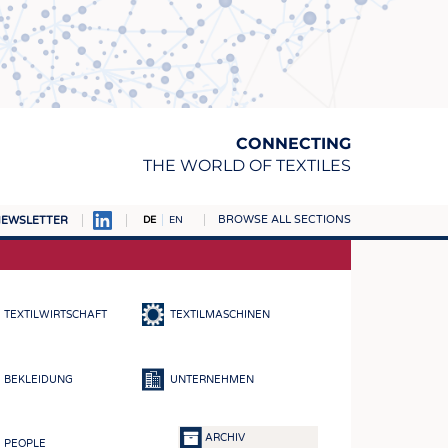
CONNECTING
THE WORLD OF TEXTILES
BROWSE ALL SECTIONS
EWSLETTER
DE
EN
AMPUS
TOFFE
TEXTILWIRTSCHAFT
TEXTILMASCHINEN
RN
E
BEKLEIDUNG
UNTERNEHMEN
BE
ICKE & GEWIRKE
ARCHIV
PEOPLE
STOFFE