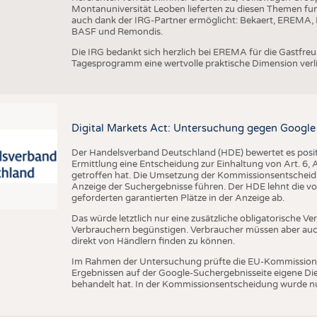
Montanuniversität Leoben lieferten zu diesen Themen fun
auch dank der IRG-Partner ermöglicht: Bekaert, EREMA, B
BASF und Remondis.
Die IRG bedankt sich herzlich bei EREMA für die Gastfr
Tagesprogramm eine wertvolle praktische Dimension verli
Digital Markets Act: Untersuchung gegen Google
Der Handelsverband Deutschland (HDE) bewertet es posit
Ermittlung eine Entscheidung zur Einhaltung von Art. 6,
getroffen hat. Die Umsetzung der Kommissionsentscheidun
Anzeige der Suchergebnisse führen. Der HDE lehnt die von
geforderten garantierten Plätze in der Anzeige ab.
Das würde letztlich nur eine zusätzliche obligatorische 
Verbrauchern begünstigen. Verbraucher müssen aber auch
direkt von Händlern finden zu können.
Im Rahmen der Untersuchung prüfte die EU-Kommission, 
Ergebnissen auf der Google-Suchergebnisseite eigene D
behandelt hat. In der Kommissionsentscheidung wurde nu