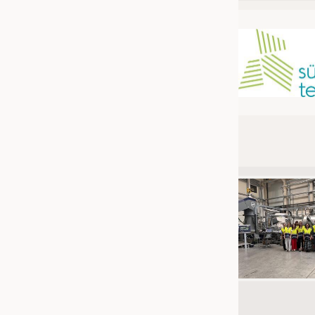
JOBS
STELLENMARKT
KRÜGER PERSONAL HEADHUN
PRAKTIKA & AUSBILDUNGEN
WISSEN
DAUNENCHECK
ADRESSEN & LINKS
LABELS
PUBLIKATIONEN