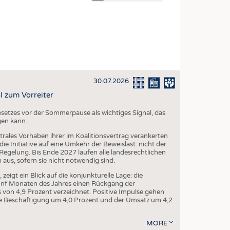
OSITES
DLUNG
ILMASCHINENBAU
ORIK
30.07.2026
CLING
l zum Vorreiter
HALTIGKEIT
setzes vor der Sommerpause als wichtiges Signal, das
SLAUFWIRTSCHAFT
gen kann.
ISCHE TEXTILIEN
trales Vorhaben ihrer im Koalitionsvertrag verankerten
e Initiative auf eine Umkehr der Beweislast: nicht der
 TEXTILES
egelung. Bis Ende 2027 laufen alle landesrechtlichen
us, sofern sie nicht notwendig sind.
ZIN
igt ein Blick auf die konjunkturelle Lage: die
 UND HEIMTEXTILIEN
fünf Monaten des Jahres einen Rückgang der
von 4,9 Prozent verzeichnet. Positive Impulse gehen
EIDUNG
 die Beschäftigung um 4,0 Prozent und der Umsatz um 4,2
MORE