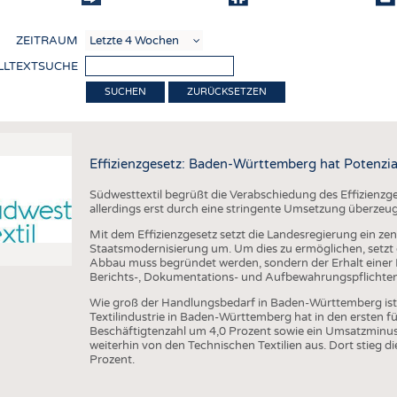
COMP
ZEITRAUM
VERE
LLTEXTSUCHE
TEXT
ZURÜCKSETZEN
SENS
RECY
Effizienzgesetz: Baden-Württemberg hat Potenzia
NACH
Südwesttextil begrüßt die Verabschiedung des Effizienzge
KREI
allerdings erst durch eine stringente Umsetzung überzeu
TECHN
Mit dem Effizienzgesetz setzt die Landesregierung ein zen
Staatsmodernisierung um. Um dies zu ermöglichen, setzt di
SMART
Abbau muss begründet werden, sondern der Erhalt einer R
Berichts-, Dokumentations- und Aufbewahrungspflichten a
MEDI
Wie groß der Handlungsbedarf in Baden-Württemberg ist, ze
HAUS-
Textilindustrie in Baden-Württemberg hat in den ersten 
Beschäftigtenzahl um 4,0 Prozent sowie ein Umsatzminus 
BEKL
weiterhin von den Technischen Textilien aus. Dort stieg
Prozent.
TESTS