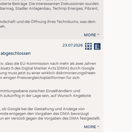
dierte Beiträge. Die interessanten Diskussionen wurden
armag, Stadler Anlagenbau, Technip Energies, Fibrant,
eundschaft und die Öffnung ihres Technikums, was dem
eh.
MORE
23.07.2026
 abgeschlossen
iv, dass die EU-Kommission nach mehr als zwei Jahren
 Absatz 5 des Digital Market Acts (DMA) durch Google
g muss jetzt zu einer wirklich diskriminierungsfreien
 einigen Preisvergleichsplattformen für sich
Vermittlungsebene zwischen Einzelhändlern und
 zukünftig in der Lage sein, auf Wunsch Angebote
ob Google bei der Gestaltung und Anzeige von
ienste entgegen den Vorgaben des DMA bevorzugt
n ein Verstoß gegen die Vorgaben des DMA festgestellt.
MORE