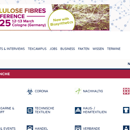
TION
S & INTERVIEWS
TEXCAMPUS
JOBS
BUSINESS
FAKTEN
WISSEN
TERMINE
N
REPORTS & INTERVIEWS
TEXC
ANCHE
TEXTINATION NEWSLINE
ROHS
CORONA
NACHHALTIG
TEXTILE LEADERSHIP
FASE
GARN
 GARNE &
TECHNISCHE
HAUS- /
GEWE
OFF
TEXTILIEN
HEIMTEXTILIEN
GESTR
& EVENTS
HANDEL
VERBÄNDE
VLIES