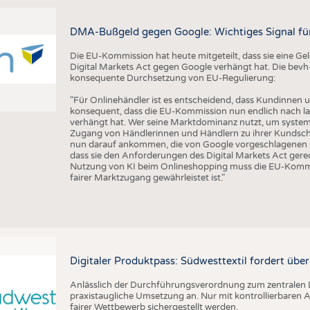
DMA-Bußgeld gegen Google: Wichtiges Signal fü
Die EU-Kommission hat heute mitgeteilt, dass sie eine 
Digital Markets Act gegen Google verhängt hat. Die bevh
konsequente Durchsetzung von EU-Regulierung:
"Für Onlinehändler ist es entscheidend, dass Kundinnen u
konsequent, dass die EU-Kommission nun endlich nach l
verhängt hat. Wer seine Marktdominanz nutzt, um syste
Zugang von Händlerinnen und Händlern zu ihrer Kundsch
nun darauf ankommen, die von Google vorgeschlagenen Än
dass sie den Anforderungen des Digital Markets Act gere
Nutzung von KI beim Onlineshopping muss die EU-Kommis
fairer Marktzugang gewährleistet ist."
Digitaler Produktpass: Südwesttextil fordert übe
Anlässlich der Durchführungsverordnung zum zentralen D
praxistaugliche Umsetzung an. Nur mit kontrollierbare
fairer Wettbewerb sichergestellt werden.