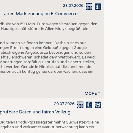
23.07.2026
r fairen Marktzugang im E-Commerce
Geldbuße von 890 Mio. Euro wegen Verstößen gegen den
-Hauptgeschäftsführerin Alien Mulyk begrüßt die
nd Kunden sie finden können. Deshalb ist es nur
angen Ermittlungen eine Geldbuße gegen Google
matisch eigene Angebote zu bevorzugen und so den
aft zu erschweren, schadet dem Wettbewerb. Es wird
derungen sorgfältig zu prüfen und sicherzustellen,
cht werden. Gerade in Hinblick auf die zunehmende
sion auch künftig genau darüber wachen, dass ein
MORE
20.07.2026
rprüfbare Daten und fairen Vollzug
igitalen Produktpassregister mahnt Südwesttextil eine
n Angaben und wirksamer Marktüberwachung kann ein