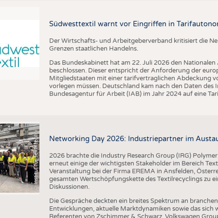
BUSINESS
FAKT
UNTERNEHMEN
STATI
Südwesttextil warnt vor Eingriffen in Tarifautono
TING
AUSSCHREIBUNGEN
Der Wirtschafts- und Arbeitgeberverband kritisiert die 
I
n
s
t
i
t
u
t
f
ü
r
T
e
x
t
i
l
t
e
c
h
n
k
I
T
A
)
d
e
r
R
W
T
H
A
a
c
h
e
n
U
n
i
v
e
r
s
i
t
Grenzen staatlichen Handelns.
DTV AUSSCHREIBUNGSDIENST
Das Bundeskabinett hat am 22. Juli 2026 den Nationalen
TERMINE
beschlossen. Dieser entspricht der Anforderung der euro
Mitgliedstaaten mit einer tarifvertraglichen Abdeckung 
BRANCHENTERMINE
vorlegen müssen. Deutschland kam nach den Daten des In
Bundesagentur für Arbeit (IAB) im Jahr 2024 auf eine Ta
©
(
y
i
Networking Day 2026: Industriepartner im Austau
2026 brachte die Industry Research Group (IRG) Polymer
erneut einige der wichtigsten Stakeholder im Bereich Text
Veranstaltung bei der Firma EREMA in Ansfelden, Österreic
gesamten Wertschöpfungskette des Textilrecyclings zu ei
Diskussionen.
Die Gespräche deckten ein breites Spektrum an branche
Entwicklungen, aktuelle Marktdynamiken sowie das sich w
Referenten von Zschimmer & Schwarz, Volkswagen Grou