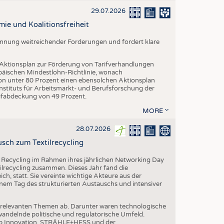
EN
29.07.2026
STICS
mie und Koalitionsfreiheit
Nennung weitreichender Forderungen und fordert klare
 Aktionsplan zur Förderung von Tarifverhandlungen
päischen Mindestlohn-Richtlinie, wonach
von unter 80 Prozent einen ebensolchen Aktionsplan
stituts für Arbeitsmarkt- und Berufsforschung der
rifabdeckung von 49 Prozent.
MORE
28.07.2026
sch zum Textilrecycling
 Recycling im Rahmen ihres jährlichen Networking Day
ilrecycling zusammen. Dieses Jahr fand die
h, statt. Sie vereinte wichtige Akteure aus der
nem Tag des strukturierten Austauschs und intensiver
nrelevanten Themen ab. Darunter waren technologische
andelnde politische und regulatorische Umfeld.
p Innovation, STRÄHLE+HESS und der