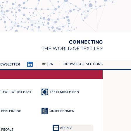
CONNECTING
THE WORLD OF TEXTILES
BROWSE ALL SECTIONS
EWSLETTER
DE
EN
AMPUS
TOFFE
TEXTILWIRTSCHAFT
TEXTILMASCHINEN
RN
E
BEKLEIDUNG
UNTERNEHMEN
BE
ICKE & GEWIRKE
ARCHIV
PEOPLE
STOFFE