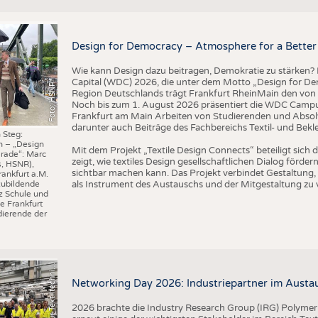
BUSINESS
FAKT
UNTERNEHMEN
STATI
Design for Democracy – Atmosphere for a Better 
TING
AUSSCHREIBUNGEN
Wie kann Design dazu beitragen, Demokratie zu stärken? M
DTV AUSSCHREIBUNGSDIENST
Capital (WDC) 2026, die unter dem Motto „Design for Dem
Foto: HSNR
TERMINE
Region Deutschlands trägt Frankfurt RheinMain den von 
Noch bis zum 1. August 2026 präsentiert die WDC Camp
BRANCHENTERMINE
Frankfurt am Main Arbeiten von Studierenden und Absol
darunter auch Beiträge des Fachbereichs Textil- und Bek
 Steg:
n – „Design
I
n
s
t
i
t
u
t
f
ü
r
T
e
x
t
i
l
t
e
c
h
n
k
I
T
A
)
d
e
r
R
W
T
H
A
a
c
h
e
n
U
n
i
v
e
r
s
i
t
Mit dem Projekt „Textile Design Connects“ beteiligt sic
rade“: Marc
zeigt, wie textiles Design gesellschaftlichen Dialog förd
s, HSNR),
sichtbar machen kann. Das Projekt verbindet Gestaltung, 
rankfurt a.M.
als Instrument des Austauschs und der Mitgestaltung zu 
zubildende
z Schule und
e Frankfurt
ierende der
©
(
y
i
Networking Day 2026: Industriepartner im Austau
2026 brachte die Industry Research Group (IRG) Polymer