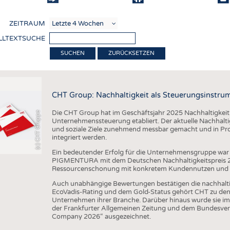
COMP
ZEITRAUM
VERE
LLTEXTSUCHE
TEXT
ZURÜCKSETZEN
SENS
RECY
CHT Group: Nachhaltigkeit als Steuerungsinstru
NACH
Die CHT Group hat im Geschäftsjahr 2025 Nachhaltigkeit we
(c) CHT Gruppe
KREI
Unternehmenssteuerung etabliert. Der aktuelle Nachhaltigk
und soziale Ziele zunehmend messbar gemacht und in Pr
TECHN
integriert werden.
SMART
Ein bedeutender Erfolg für die Unternehmensgruppe war 
PIGMENTURA mit dem Deutschen Nachhaltigkeitspreis 202
MEDI
Ressourcenschonung mit konkretem Kundennutzen und unt
HAUS-
Auch unabhängige Bewertungen bestätigen die nachhalt
EcoVadis-Rating und dem Gold-Status gehört CHT zu den 
BEKL
Unternehmen ihrer Branche. Darüber hinaus wurde sie im
der Frankfurter Allgemeinen Zeitung und dem Bundesver
TESTS
Company 2026“ ausgezeichnet.