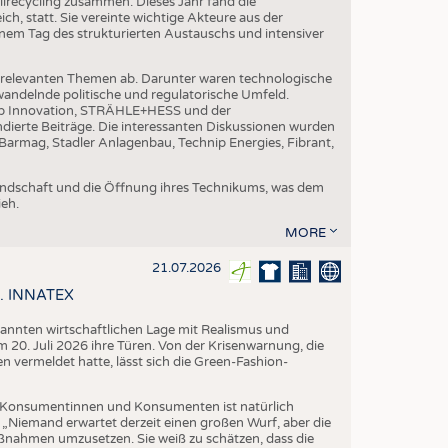
ilrecycling zusammen. Dieses Jahr fand die
h, statt. Sie vereinte wichtige Akteure aus der
nem Tag des strukturierten Austauschs und intensiver
nrelevanten Themen ab. Darunter waren technologische
andelnde politische und regulatorische Umfeld.
p Innovation, STRÄHLE+HESS und der
dierte Beiträge. Die interessanten Diskussionen wurden
armag, Stadler Anlagenbau, Technip Energies, Fibrant,
eundschaft und die Öffnung ihres Technikums, was dem
eh.
MORE
21.07.2026
58. INNATEX
spannten wirtschaftlichen Lage mit Realismus und
 20. Juli 2026 ihre Türen. Von der Krisenwarnung, die
vermeldet hatte, lässt sich die Green-Fashion-
Konsumentinnen und Konsumenten ist natürlich
. „Niemand erwartet derzeit einen großen Wurf, aber die
aßnahmen umzusetzen. Sie weiß zu schätzen, dass die