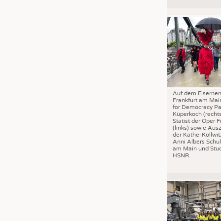
JOBS
STELLENMARKT
KRÜGER PERSONAL HEADHUN
PRAKTIKA & AUSBILDUNGEN
WISSEN
DAUNENCHECK
Auf dem Eisernen
ADRESSEN & LINKS
Frankfurt am Mai
for Democracy Pa
LABELS
Küperkoch (recht
Statist der Oper F
PUBLIKATIONEN
(links) sowie Aus
der Käthe-Kollwit
Anni Albers Schul
am Main und Stud
HSNR.