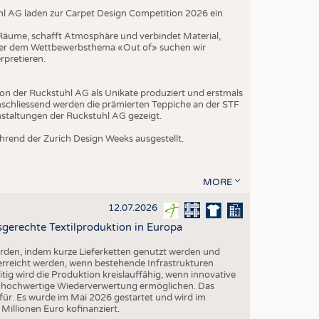
hl AG laden zur Carpet Design Competition 2026 ein.
t Räume, schafft Atmosphäre und verbindet Material,
nter dem Wettbewerbsthema «Out of» suchen wir
rpretieren.
on der Ruckstuhl AG als Unikate produziert und erstmals
schliessend werden die prämierten Teppiche an der STF
nstaltungen der Ruckstuhl AG gezeigt.
rend der Zurich Design Weeks ausgestellt.
MORE
12.07.2026
gerechte Textilproduktion in Europa
erden, indem kurze Lieferketten genutzt werden und
 erreicht werden, wenn bestehende Infrastrukturen
eitig wird die Produktion kreislauffähig, wenn innovative
ne hochwertige Wiederverwertung ermöglichen. Das
ür. Es wurde im Mai 2026 gestartet und wird im
illionen Euro kofinanziert.