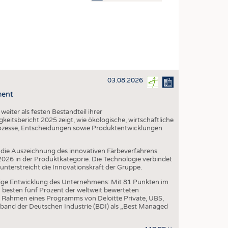
OSITES
DLUNG
ILMASCHINENBAU
ORIK
03.08.2026
CLING
ment
HALTIGKEIT
iter als festen Bestandteil ihrer
SLAUFWIRTSCHAFT
eitsbericht 2025 zeigt, wie ökologische, wirtschaftliche
ozesse, Entscheidungen sowie Produktentwicklungen
ISCHE TEXTILIEN
 TEXTILES
die Auszeichnung des innovativen Färbeverfahrens
6 in der Produktkategorie. Die Technologie verbindet
ZIN
erstreicht die Innovationskraft der Gruppe.
 UND HEIMTEXTILIEN
ige Entwicklung des Unternehmens: Mit 81 Punkten im
besten fünf Prozent der weltweit bewerteten
EIDUNG
 Rahmen eines Programms von Deloitte Private, UBS,
band der Deutschen Industrie (BDI) als „Best Managed