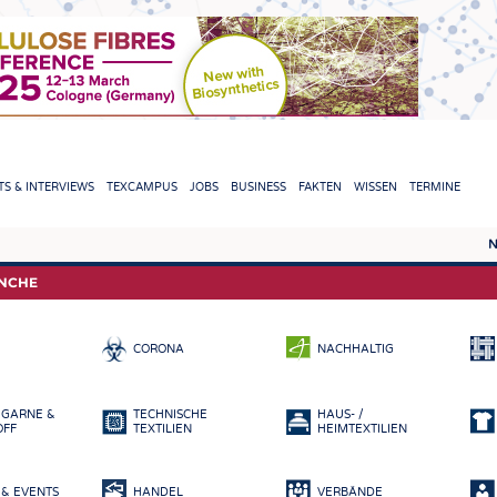
TION
S & INTERVIEWS
TEXCAMPUS
JOBS
BUSINESS
FAKTEN
WISSEN
TERMINE
N
REPORTS & INTERVIEWS
TEXC
ANCHE
TEXTINATION NEWSLINE
ROHS
CORONA
NACHHALTIG
TEXTILE LEADERSHIP
FASE
GARN
 GARNE &
TECHNISCHE
HAUS- /
GEWE
OFF
TEXTILIEN
HEIMTEXTILIEN
GESTR
& EVENTS
HANDEL
VERBÄNDE
VLIES