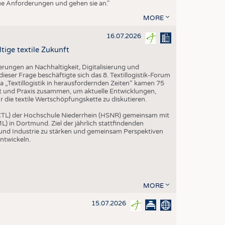
eue Anforderungen und gehen sie an."
MORE
16.07.2026
tige textile Zukunft
rungen an Nachhaltigkeit, Digitalisierung und
ieser Frage beschäftigte sich das 8. Textillogistik-Forum
„Textillogistik in herausfordernden Zeiten“ kamen 75
ft und Praxis zusammen, um aktuelle Entwicklungen,
die textile Wertschöpfungskette zu diskutieren.
 (CTL) der Hochschule Niederrhein (HSNR) gemeinsam mit
L) in Dortmund. Ziel der jährlich stattfindenden
 und Industrie zu stärken und gemeinsam Perspektiven
entwickeln.
MORE
15.07.2026