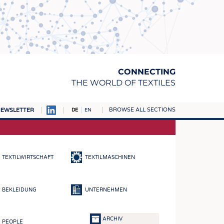
CONNECTING
THE WORLD OF TEXTILES
BROWSE ALL SECTIONS
EWSLETTER
DE
EN
AMPUS
TOFFE
TEXTILWIRTSCHAFT
TEXTILMASCHINEN
RN
E
BEKLEIDUNG
UNTERNEHMEN
BE
ICKE & GEWIRKE
ARCHIV
PEOPLE
STOFFE