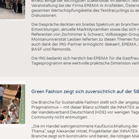
erneut einige der wichtigsten Stakeholder im Bereich Text
Veranstaltung bei der Firma EREMA in Ansfelden, Österreic
gesamten Wertschöpfungskette des Textilrecyclings zu ei
Diskussionen.
Die Gespräche deckten ein breites Spektrum an branche
Entwicklungen, aktuelle Marktdynamiken sowie das sich w
Referenten von Zschimmer & Schwarz, Volkswagen Grou
Montanuniversität Leoben lieferten zu diesen Themen fun
auch dank der IRG-Partner ermöglicht: Bekaert, EREMA, B
BASF und Remondis.
Die IRG bedankt sich herzlich bei EREMA für die Gastfr
Tagesprogramm eine wertvolle praktische Dimension verli
© Anna-Lena Guenther
Green Fashion zeigt sich zuversichtlich auf der 
Die Branche für Sustainable Fashion stellt sich der ange
Pragmatismus – mit dieser Bilanz schließt die INNATEX am
der Handelsverband Deutschland (HDE) vor wenigen Tagen 
Community nicht entmutigen.
„Die im Handel wahrgenommene Kaufzurückhaltung der 
Thema", sagt Alexander Hitzel, Projektleiter der INNATEX
Branche zeigt sich konstruktiv und bereit, die nötigen M