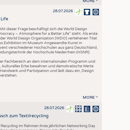
MORE
EN
STICS
28.07.2026
Life
it dieser Frage beschäftigt sich die World Design
ocracy – Atmosphere for a Better Life“ steht. Als erste
der World Design Organization (WDO) verliehenen Titel.
us Exhibition im Museum Angewandte Kunst in
vent verschiedener Hochschulen aus ganz Deutschland,
leidungstechnik der Hochschule Niederrhein (HSNR).
h der Fachbereich an dem internationalen Programm und
ern, kulturelles Erbe bewahren und demokratische Werte
Handwerk und Partizipation und lädt dazu ein, Design
verstehen.
MORE
28.07.2026
sch zum Textilrecycling
 Recycling im Rahmen ihres jährlichen Networking Day