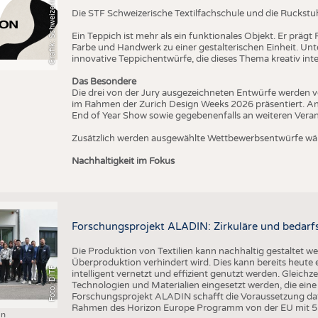
T
Die STF Schweizerische Textilfachschule und die Ruckstu
Ein Teppich ist mehr als ein funktionales Objekt. Er präg
Farbe und Handwerk zu einer gestalterischen Einheit. U
innovative Teppichentwürfe, die dieses Thema kreativ inte
Das Besondere
Die drei von der Jury ausgezeichneten Entwürfe werden v
im Rahmen der Zurich Design Weeks 2026 präsentiert. An
End of Year Show sowie gegebenenfalls an weiteren Vera
Zusätzlich werden ausgewählte Wettbewerbsentwürfe wäh
Nachhaltigkeit im Fokus
Forschungsprojekt ALADIN: Zirkuläre und bedarfs
Die Produktion von Textilien kann nachhaltig gestaltet w
Überproduktion verhindert wird. Dies kann bereits heute
Foto: DITF
intelligent vernetzt und effizient genutzt werden. Gleichz
Technologien und Materialien eingesetzt werden, die ei
Forschungsprojekt ALADIN schafft die Voraussetzung daf
Rahmen des Horizon Europe Programm von der EU mit 5 M
in