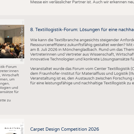
o
t
o
:
F
a
c
h
b
e
r
e
i
c
h
T
e
x
t
il
-
u
d
B
e
k
l
e
i
d
u
n
g
s
t
e
c
h
n
i
k
/
H
S
N
Messe ein verlässlicher Partner ist. Auch wir erkennen n
F
n
R
8. Textillogistik-Forum: Lösungen für eine nachhal
Wie kann die Textilbranche angesichts steigender Anforde
Ressourceneffizienz zukunftsfähig gestaltet werden? Mit d
am 8. Juli 2026 in Mönchengladbach. Rund um das Thema 
Vertreterinnen und Vertreter aus Wissenschaft, Wirtscha
innovative Technologien und konkrete Lösungsansätze für 
istik-Forum
Veranstaltet wurde das Forum vom Center Textillogistik
treter:innen
dem Fraunhofer-Institut für Materialfluss und Logistik (IM
 Wirtschaft
Veranstaltung ist es, den Austausch zwischen Forschung
mmen, um
für eine leistungsfähige und nachhaltige Textillogistik zu 
ungen,
ologien und
ansätze für
r
a
f
i
k
:
S
c
h
w
e
i
z
e
r
i
s
c
h
e
e
t
i
l
f
a
c
h
s
c
h
u
l
e
S
T
tte zu
G
x
F
Carpet Design Competition 2026