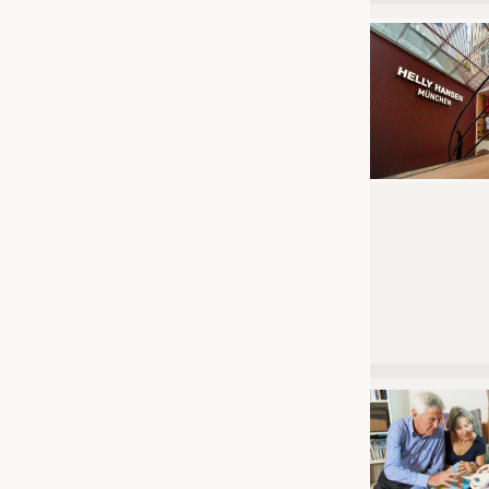
JOBS
STELLENMARKT
KRÜGER PERSONAL HEADHUN
PRAKTIKA & AUSBILDUNGEN
WISSEN
DAUNENCHECK
ADRESSEN & LINKS
LABELS
PUBLIKATIONEN