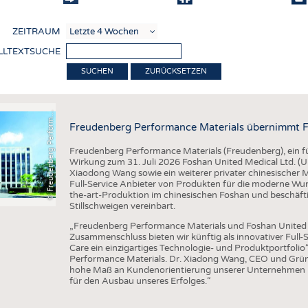
COMP
ZEITRAUM
VERE
LLTEXTSUCHE
TEXT
F
r
e
u
d
e
n
b
e
r
g
P
e
r
f
o
r
a
c
e
M
a
t
e
r
i
a
l
ZURÜCKSETZEN
SENS
RECY
©
n
s
m
Freudenberg Performance Materials übernimmt F
NACH
Freudenberg Performance Materials (Freudenberg), ein füh
KREI
Wirkung zum 31. Juli 2026 Foshan United Medical Ltd. 
Xiaodong Wang sowie ein weiterer privater chinesischer
TECHN
Full-Service Anbieter von Produkten für die moderne Wu
the-art-Produktion im chinesischen Foshan und beschäft
SMART
Stillschweigen vereinbart.
MEDI
„Freudenberg Performance Materials und Foshan United M
Zusammenschluss bieten wir künftig als innovativer Ful
HAUS-
Care ein einzigartiges Technologie- und Produktportfolio
Performance Materials. Dr. Xiadong Wang, CEO und Grün
BEKL
hohe Maß an Kundenorientierung unserer Unternehmen pa
für den Ausbau unseres Erfolges.“
TESTS