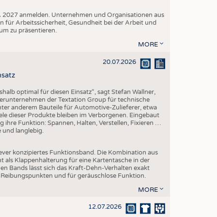
A+A 2027 anmelden. Unternehmen und Organisationen aus
n für Arbeitssicherheit, Gesundheit bei der Arbeit und
um zu präsentieren.
MORE
20.07.2026
nsatz
halb optimal für diesen Einsatz“, sagt Stefan Wallner,
erunternehmen der Textation Group für technische
 unter anderem Bauteile für Automotive-Zulieferer, etwa
ele dieser Produkte bleiben im Verborgenen. Eingebaut
sig ihre Funktion: Spannen, Halten, Verstellen, Fixieren …
e und langlebig.
lever konzipiertes Funktionsband. Die Kombination aus
 als Klappenhalterung für eine Kartentasche in der
en Bands lässt sich das Kraft-Dehn-Verhalten exakt
en Reibungspunkten und für geräuschlose Funktion.
MORE
12.07.2026