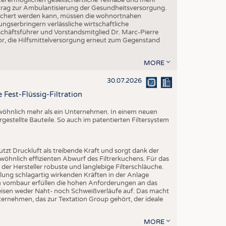
Beitrag zur Ambulantisierung der Gesundheitsversorgung.
esichert werden kann, müssen die wohnortnahen
ngserbringern verlässliche wirtschaftliche
ftsführer und Vorstandsmitglied Dr. Marc-Pierre
r, die Hilfsmittelversorgung erneut zum Gegenstand
MORE
30.07.2026
 Fest-Flüssig-Filtration
ewöhnlich mehr als ein Unternehmen. In einem neuen
rgestellte Bauteile. So auch im patentierten Filtersystem
utzt Druckluft als treibende Kraft und sorgt dank der
öhnlich effizienten Abwurf des Filtrerkuchens. Für das
er Hersteller robuste und langlebige Filterschläuche.
ng schlagartig wirkenden Kräften in der Anlage
on vombaur erfüllen die hohen Anforderungen an das
eisen weder Naht- noch Schweißverläufe auf. Das macht
ternehmen, das zur Textation Group gehört, der ideale
MORE