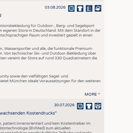
EN
03.08.2026
STICS
d
nktionsbekleidung für Outdoor-, Berg- und Segelsport
en eigenen Store in Deutschland. Mit dem Standort in der
utschsprachigen Raum und investiert gezielt in einen
, Wassersportler und alle, die funktionale Premium-
n. Von technischer Ski- und Outdoor-Bekleidung über
ukten vereint der Store auf rund 330 Quadratmetern die
ity sowie den vielfältigen Segel- und
ietet München ideale Voraussetzungen für den weiteren
MORE
30.07.2026
z wachsenden Kostendrucks“
h, patient:innenorientiert und kein Kostentreiber im
izintechnologie (BVMed) zum aktuellen
l ermöglichen gesellschaftliche Teilhabe und mehr