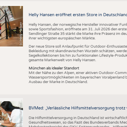
BUSINESS
FAKT
UNTERNEHMEN
STATI
Helly Hansen eröffnet ersten Store in Deutschlan
TING
AUSSCHREIBUNGEN
(c) Helly Hansen
Helly Hansen, der norwegische Hersteller innovativer Fu
DTV AUSSCHREIBUNGSDIENST
sowie Sportsfashion, eröffnete am 31. Juli 2026 den erst
Sendlinger Straße 35 stärkt die Marke ihre Präsenz im de
TERMINE
ihrer wichtigsten europäischen Märkte.
BRANCHENTERMINE
Der neue Store soll Anlaufpunkt für Outdoor-Enthusiasten
Bekleidung mit skandinavischen Wurzeln schätzen, werde
Segelkollektionen bis hin zu funktionalen Lifestyle-Prod
gesamte Markenwelt von Helly Hansen.
München als idealer Standort
Mit der Nähe zu den Alpen, einer aktiven Outdoor-Commun
Wassersportmöglichkeiten im bayerischen Voralpenland b
Ausbau der Marke in Deutschland.
C
r
e
d
i
t
:
B
V
M
e
d
/
K
u
r
t
P
a
u
u
s
l
BVMed: „Verlässliche Hilfsmittelversorgung trot
Die Hilfsmittelversorgung in Deutschland ist wirtschaftlic
Gesundheitswesen, so das Fazit des Bundesverbands Med
Mehrkostenbericht des GKV-Spitzenverbandes. „Hilfsmitte