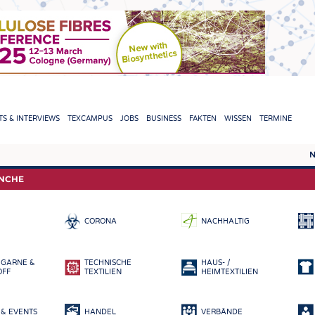
TION
S & INTERVIEWS
TEXCAMPUS
JOBS
BUSINESS
FAKTEN
WISSEN
TERMINE
N
REPORTS & INTERVIEWS
TEXC
ANCHE
TEXTINATION NEWSLINE
ROHS
CORONA
NACHHALTIG
TEXTILE LEADERSHIP
FASE
GARN
 GARNE &
TECHNISCHE
HAUS- /
GEWE
OFF
TEXTILIEN
HEIMTEXTILIEN
GESTR
& EVENTS
HANDEL
VERBÄNDE
VLIES