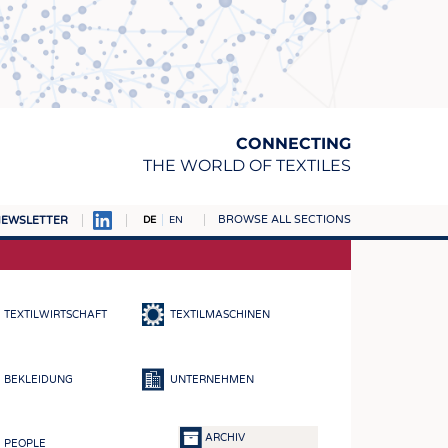
CONNECTING
THE WORLD OF TEXTILES
BROWSE ALL SECTIONS
EWSLETTER
DE
EN
AMPUS
TOFFE
TEXTILWIRTSCHAFT
TEXTILMASCHINEN
RN
E
BEKLEIDUNG
UNTERNEHMEN
BE
ICKE & GEWIRKE
ARCHIV
PEOPLE
STOFFE