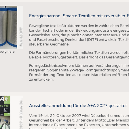
Energiesparend: Smarte Textilien mit reversible
Bewegliche textile Strukturen werden in zahlreichen Bere
Foto: (c) DITF
Landwirtschaft oder in der Bekleidungsindustrie eingesetzt
Gewächshäusern, die je nach Sonnenintensität aus- und ei
und Faserforschung Denkendorf (DITF) entwickeln Textil
steuerbarer Geometrie.
polymere
Die Formänderungen herkömmlicher Textilien werden of
Beispiel Motoren, gesteuert. Das erhöht das Gesamtgewi
+
A
2
0
2
7
-
©
M
e
s
s
e
D
s
e
l
d
o
r
f
/
C
o
n
s
t
a
n
z
e
T
i
l
l
m
a
n
Formgedächtnispolymere können auf Veränderungen ihr
reagieren. Sogenannte 2-Wege-Formgedächtnispolymere 
Formänderung. Textilien aus diesen Materialien eröffnen
zu entwickeln.
A
s
n
ü
Ausstelleranmeldung für die A+A 2027 gestartet
Vom 19. bis 22. Oktober 2027 wird Düsseldorf erneut zum 
Gesundheit bei der Arbeit. Unter dem Motto „Der Mensch
internationale Expertinnen und Experten, Unternehmen