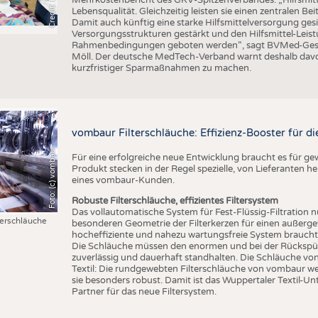
Lebensqualität. Gleichzeitig leisten sie einen zentralen 
Damit auch künftig eine starke Hilfsmittelversorgung g
Versorgungsstrukturen gestärkt und den Hilfsmittel-Leistu
Rahmenbedingungen geboten werden“, sagt BVMed-Geschä
Möll. Der deutsche MedTech-Verband warnt deshalb davo
kurzfristiger Sparmaßnahmen zu machen.
vombaur Filterschläuche: Effizienz-Booster für die
Foto: (c) vombaur
Für eine erfolgreiche neue Entwicklung braucht es für g
Produkt stecken in der Regel spezielle, von Lieferanten he
eines vombaur-Kunden.
Robuste Filterschläuche, effizientes Filtersystem
Das vollautomatische System für Fest-Flüssig-Filtration n
erschläuche
besonderen Geometrie der Filterkerzen für einen außergew
hocheffiziente und nahezu wartungsfreie System braucht d
Die Schläuche müssen den enormen und bei der Rückspülu
zuverlässig und dauerhaft standhalten. Die Schläuche v
Textil: Die rundgewebten Filterschläuche von vombaur w
sie besonders robust. Damit ist das Wuppertaler Textil-Un
Partner für das neue Filtersystem.