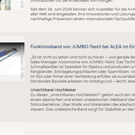
Innovationen für die Arbeitswelt von morgen.
Seit dem 16. Juni 2026 können sich Aussteller für die 
aller Welt sind eingeladen, ihre Innovationen und Lösunge
nachhaltige Prävention einem internationalen Fachpublik
Funktionsband von JUMBO-Textil bei ALEA im Ei
Foto: (c) JUMBO-Textil
„Es ist nicht zu sehen und nicht zu hören – und gerade des
Sales Manager Automotive von JUMBO-Textil. Das Tocht
Schmaltextilien ist Spezialist für Elastics und produziert
Fangbänder, Entriegelungsschlaufen oder Spannlitzen. Vi
im Sitz oder hinter einer Verkleidung erfüllen sie zuverläs
Die textilen Bauteile arbeiten im Hintergrund – leicht, leis
Unsichtbarer Hochleister
Zu diesen „unsichtbaren Hochleistern“ gehört auch ein c
einem elastischen und einem unelastischen Webband dient
Sitzrückenlehne. Über Maße und Materialien des elastisch
steuern. Das unelastische Band sorgt für Stabilität an d