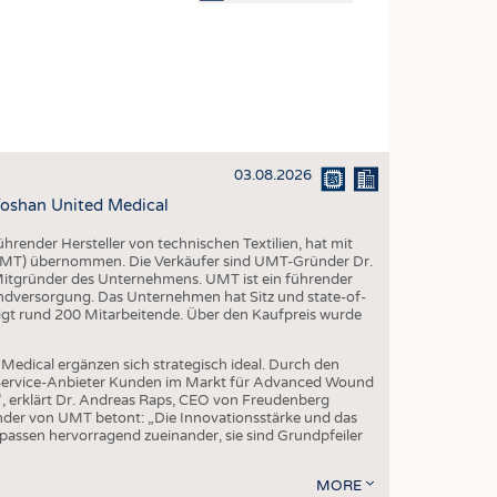
OSITES
DLUNG
ILMASCHINENBAU
ORIK
03.08.2026
CLING
oshan United Medical
HALTIGKEIT
render Hersteller von technischen Textilien, hat mit
SLAUFWIRTSCHAFT
(UMT) übernommen. Die Verkäufer sind UMT-Gründer Dr.
 Mitgründer des Unternehmens. UMT ist ein führender
ISCHE TEXTILIEN
ndversorgung. Das Unternehmen hat Sitz und state-of-
igt rund 200 Mitarbeitende. Über den Kaufpreis wurde
 TEXTILES
ZIN
edical ergänzen sich strategisch ideal. Durch den
l-Service-Anbieter Kunden im Markt für Advanced Wound
 UND HEIMTEXTILIEN
“, erklärt Dr. Andreas Raps, CEO von Freudenberg
der von UMT betont: „Die Innovationsstärke und das
EIDUNG
ssen hervorragend zueinander, sie sind Grundpfeiler
MORE