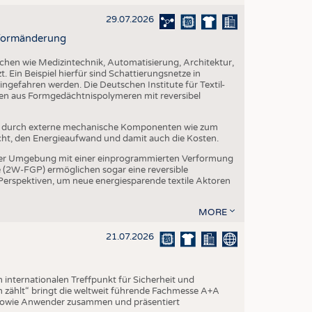
29.07.2026
r Formänderung
ichen wie Medizintechnik, Automatisierung, Architektur,
. Ein Beispiel hierfür sind Schattierungsnetze in
ngefahren werden. Die Deutschen Institute für Textil-
ien aus Formgedächtnispolymeren mit reversibel
t durch externe mechanische Komponenten wie zum
cht, den Energieaufwand und damit auch die Kosten.
er Umgebung mit einer einprogrammierten Verformung
(2W-FGP) ermöglichen sogar eine reversible
 Perspektiven, um neue energiesparende textile Aktoren
MORE
21.07.2026
internationalen Treffpunkt für Sicherheit und
 zählt“ bringt die weltweit führende Fachmesse A+A
 sowie Anwender zusammen und präsentiert