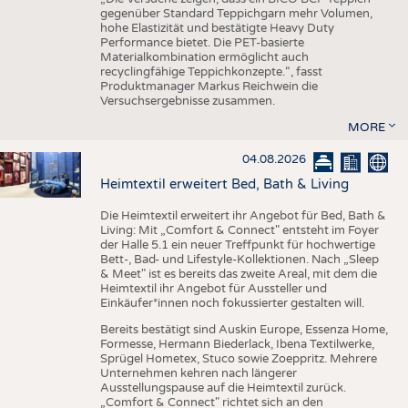
gegenüber Standard Teppichgarn mehr Volumen,
hohe Elastizität und bestätigte Heavy Duty
Performance bietet. Die PET-basierte
Materialkombination ermöglicht auch
recyclingfähige Teppichkonzepte.“, fasst
Produktmanager Markus Reichwein die
Versuchsergebnisse zusammen.
MORE
04.08.2026
Heimtextil erweitert Bed, Bath & Living
Die Heimtextil erweitert ihr Angebot für Bed, Bath &
Living: Mit „Comfort & Connect" entsteht im Foyer
der Halle 5.1 ein neuer Treffpunkt für hochwertige
Bett-, Bad- und Lifestyle-Kollektionen. Nach „Sleep
& Meet" ist es bereits das zweite Areal, mit dem die
Heimtextil ihr Angebot für Aussteller und
Einkäufer*innen noch fokussierter gestalten will.
Bereits bestätigt sind Auskin Europe, Essenza Home,
Formesse, Hermann Biederlack, Ibena Textilwerke,
Sprügel Hometex, Stuco sowie Zoeppritz. Mehrere
Unternehmen kehren nach längerer
Ausstellungspause auf die Heimtextil zurück.
„Comfort & Connect" richtet sich an den