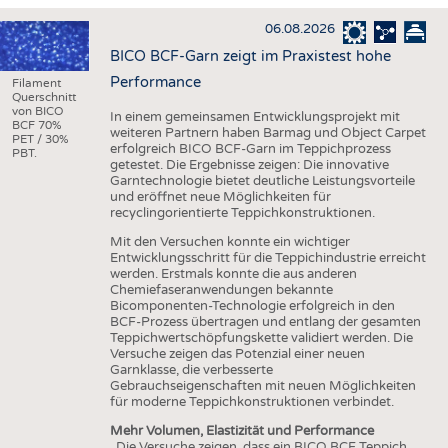
HAUS- UND HEIMTEXTILIEN
06.08.2026
BEKLEIDUNG
BICO BCF-Garn zeigt im Praxistest hohe
TESTS
Performance
Filament
Querschnitt
BUSINESS
FAKTEN
von BICO
In einem gemeinsamen Entwicklungsprojekt mit
BCF 70%
weiteren Partnern haben Barmag und Object Carpet
UNTERNEHMEN
STATISTICS
PET / 30%
erfolgreich BICO BCF-Garn im Teppichprozess
PBT.
getestet. Die Ergebnisse zeigen: Die innovative
AUSSCHREIBUNGEN
Garntechnologie bietet deutliche Leistungsvorteile
und eröffnet neue Möglichkeiten für
DTV AUSSCHREIBUNGSDIENST
recyclingorientierte Teppichkonstruktionen.
WISSEN
TERMINE
Mit den Versuchen konnte ein wichtiger
Entwicklungsschritt für die Teppichindustrie erreicht
DAUNENCHECK
BRANCHENTERMINE
werden. Erstmals konnte die aus anderen
Chemiefaseranwendungen bekannte
ADRESSEN & LINKS
Bicomponenten-Technologie erfolgreich in den
BCF-Prozess übertragen und entlang der gesamten
LABELS
Teppichwertschöpfungskette validiert werden. Die
Versuche zeigen das Potenzial einer neuen
PUBLIKATIONEN
Garnklasse, die verbesserte
Gebrauchseigenschaften mit neuen Möglichkeiten
für moderne Teppichkonstruktionen verbindet.
Mehr Volumen, Elastizität und Performance
„Die Versuche zeigen, dass ein BICO BCF Teppich