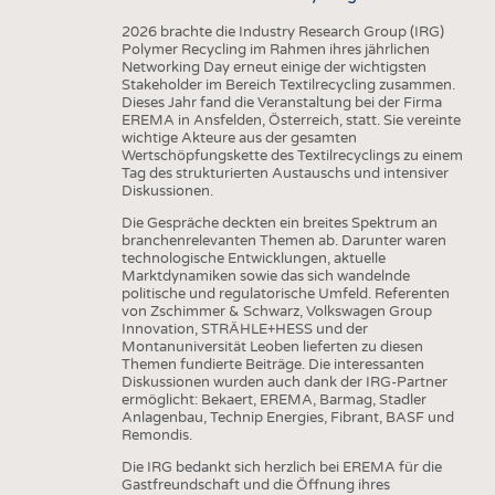
2026 brachte die Industry Research Group (IRG)
Polymer Recycling im Rahmen ihres jährlichen
Networking Day erneut einige der wichtigsten
Stakeholder im Bereich Textilrecycling zusammen.
Dieses Jahr fand die Veranstaltung bei der Firma
EREMA in Ansfelden, Österreich, statt. Sie vereinte
wichtige Akteure aus der gesamten
Wertschöpfungskette des Textilrecyclings zu einem
Tag des strukturierten Austauschs und intensiver
Diskussionen.
Die Gespräche deckten ein breites Spektrum an
branchenrelevanten Themen ab. Darunter waren
technologische Entwicklungen, aktuelle
Marktdynamiken sowie das sich wandelnde
politische und regulatorische Umfeld. Referenten
von Zschimmer & Schwarz, Volkswagen Group
Innovation, STRÄHLE+HESS und der
Montanuniversität Leoben lieferten zu diesen
Themen fundierte Beiträge. Die interessanten
Diskussionen wurden auch dank der IRG-Partner
ermöglicht: Bekaert, EREMA, Barmag, Stadler
Anlagenbau, Technip Energies, Fibrant, BASF und
Remondis.
Die IRG bedankt sich herzlich bei EREMA für die
Gastfreundschaft und die Öffnung ihres