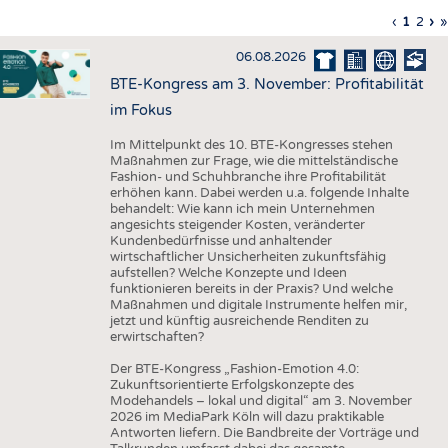
HAUS- UND HEIMTEXTILIEN
Vorherig
‹
Aktuell
1
Seite
2
Nä
›
L
»
Seitennummerierung
Seite
Seite
Sei
S
BEKLEIDUNG
06.08.2026
TESTS
BTE-Kongress am 3. November: Profitabilität
BUSINESS
FAKTEN
im Fokus
UNTERNEHMEN
STATISTICS
Im Mittelpunkt des 10. BTE-Kongresses stehen
Maßnahmen zur Frage, wie die mittelständische
AUSSCHREIBUNGEN
Fashion- und Schuhbranche ihre Profitabilität
erhöhen kann. Dabei werden u.a. folgende Inhalte
DTV AUSSCHREIBUNGSDIENST
behandelt: Wie kann ich mein Unternehmen
angesichts steigender Kosten, veränderter
WISSEN
TERMINE
Kundenbedürfnisse und anhaltender
wirtschaftlicher Unsicherheiten zukunftsfähig
DAUNENCHECK
BRANCHENTERMINE
aufstellen? Welche Konzepte und Ideen
funktionieren bereits in der Praxis? Und welche
ADRESSEN & LINKS
Maßnahmen und digitale Instrumente helfen mir,
jetzt und künftig ausreichende Renditen zu
LABELS
erwirtschaften?
PUBLIKATIONEN
Der BTE-Kongress „Fashion-Emotion 4.0:
Zukunftsorientierte Erfolgskonzepte des
Modehandels – lokal und digital“ am 3. November
2026 im MediaPark Köln will dazu praktikable
Antworten liefern. Die Bandbreite der Vorträge und