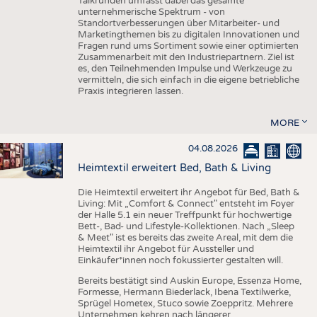
Talkrunden umfasst dabei das gesamte
unternehmerische Spektrum - von
Standortverbesserungen über Mitarbeiter- und
Marketingthemen bis zu digitalen Innovationen und
Fragen rund ums Sortiment sowie einer optimierten
Zusammenarbeit mit den Industriepartnern. Ziel ist
es, den Teilnehmenden Impulse und Werkzeuge zu
vermitteln, die sich einfach in die eigene betriebliche
Praxis integrieren lassen.
MORE
04.08.2026
Heimtextil erweitert Bed, Bath & Living
Die Heimtextil erweitert ihr Angebot für Bed, Bath &
Living: Mit „Comfort & Connect" entsteht im Foyer
der Halle 5.1 ein neuer Treffpunkt für hochwertige
Bett-, Bad- und Lifestyle-Kollektionen. Nach „Sleep
& Meet" ist es bereits das zweite Areal, mit dem die
Heimtextil ihr Angebot für Aussteller und
Einkäufer*innen noch fokussierter gestalten will.
Bereits bestätigt sind Auskin Europe, Essenza Home,
Formesse, Hermann Biederlack, Ibena Textilwerke,
Sprügel Hometex, Stuco sowie Zoeppritz. Mehrere
Unternehmen kehren nach längerer