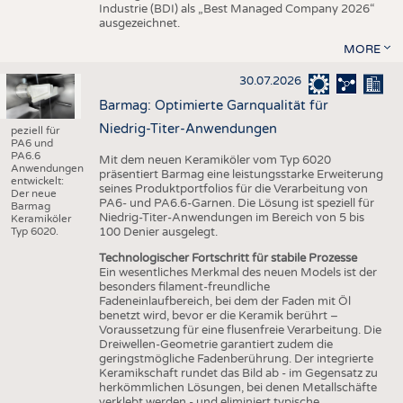
Industrie (BDI) als „Best Managed Company 2026“
ausgezeichnet.
MORE
30.07.2026
Barmag: Optimierte Garnqualität für
Niedrig-Titer-Anwendungen
peziell für
PA6 und
PA6.6
Mit dem neuen Keramiköler vom Typ 6020
Anwendungen
präsentiert Barmag eine leistungsstarke Erweiterung
entwickelt:
seines Produktportfolios für die Verarbeitung von
Der neue
PA6- und PA6.6-Garnen. Die Lösung ist speziell für
Barmag
Niedrig-Titer-Anwendungen im Bereich von 5 bis
Keramiköler
Typ 6020.
100 Denier ausgelegt.
Technologischer Fortschritt für stabile Prozesse
Ein wesentliches Merkmal des neuen Models ist der
besonders filament-freundliche
Fadeneinlaufbereich, bei dem der Faden mit Öl
benetzt wird, bevor er die Keramik berührt –
Voraussetzung für eine flusenfreie Verarbeitung. Die
Dreiwellen-Geometrie garantiert zudem die
geringstmögliche Fadenberührung. Der integrierte
Keramikschaft rundet das Bild ab - im Gegensatz zu
herkömmlichen Lösungen, bei denen Metallschäfte
verklebt werden - und eliminiert typische