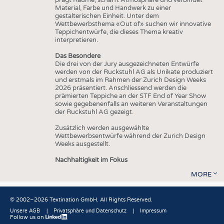
Material, Farbe und Handwerk zu einer
gestalterischen Einheit. Unter dem
Wettbewerbsthema «Out of» suchen wir innovative
Teppichentwürfe, die dieses Thema kreativ
interpretieren.
Das Besondere
Die drei von der Jury ausgezeichneten Entwürfe
werden von der Ruckstuhl AG als Unikate produziert
und erstmals im Rahmen der Zurich Design Weeks
2026 präsentiert. Anschliessend werden die
prämierten Teppiche an der STF End of Year Show
sowie gegebenenfalls an weiteren Veranstaltungen
der Ruckstuhl AG gezeigt.
Zusätzlich werden ausgewählte
Wettbewerbsentwürfe während der Zurich Design
Weeks ausgestellt.
Nachhaltigkeit im Fokus
MORE
© 2002–2026 Textination GmbH. All Rights Reserved.
Unsere AGB
Privatsphäre und Datenschutz
Impressum
Follow us on
Fußbereich