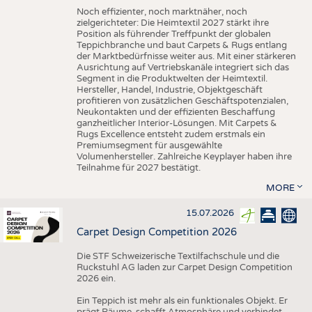
Noch effizienter, noch marktnäher, noch
zielgerichteter: Die Heimtextil 2027 stärkt ihre
Position als führender Treffpunkt der globalen
Teppichbranche und baut Carpets & Rugs entlang
der Marktbedürfnisse weiter aus. Mit einer stärkeren
Ausrichtung auf Vertriebskanäle integriert sich das
Segment in die Produktwelten der Heimtextil.
Hersteller, Handel, Industrie, Objektgeschäft
profitieren von zusätzlichen Geschäftspotenzialen,
Neukontakten und der effizienten Beschaffung
ganzheitlicher Interior-Lösungen. Mit Carpets &
Rugs Excellence entsteht zudem erstmals ein
Premiumsegment für ausgewählte
Volumenhersteller. Zahlreiche Keyplayer haben ihre
Teilnahme für 2027 bestätigt.
MORE
15.07.2026
Carpet Design Competition 2026
Die STF Schweizerische Textilfachschule und die
Ruckstuhl AG laden zur Carpet Design Competition
2026 ein.
Ein Teppich ist mehr als ein funktionales Objekt. Er
prägt Räume, schafft Atmosphäre und verbindet