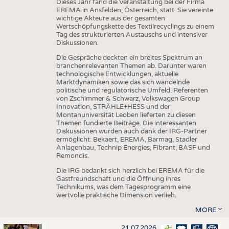
Dieses Jahr fand die Veranstaltung bei der Firma
EREMA in Ansfelden, Österreich, statt. Sie vereinte
wichtige Akteure aus der gesamten
Wertschöpfungskette des Textilrecyclings zu einem
Tag des strukturierten Austauschs und intensiver
Diskussionen.
Die Gespräche deckten ein breites Spektrum an
branchenrelevanten Themen ab. Darunter waren
technologische Entwicklungen, aktuelle
Marktdynamiken sowie das sich wandelnde
politische und regulatorische Umfeld. Referenten
von Zschimmer & Schwarz, Volkswagen Group
Innovation, STRÄHLE+HESS und der
Montanuniversität Leoben lieferten zu diesen
Themen fundierte Beiträge. Die interessanten
Diskussionen wurden auch dank der IRG-Partner
ermöglicht: Bekaert, EREMA, Barmag, Stadler
Anlagenbau, Technip Energies, Fibrant, BASF und
Remondis.
Die IRG bedankt sich herzlich bei EREMA für die
Gastfreundschaft und die Öffnung ihres
Technikums, was dem Tagesprogramm eine
wertvolle praktische Dimension verlieh.
MORE
21.07.2026