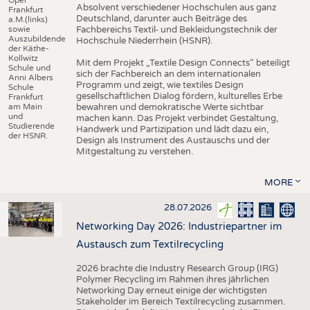
Absolvent verschiedener Hochschulen aus ganz
Frankfurt
Deutschland, darunter auch Beiträge des
a.M.(links)
sowie
Fachbereichs Textil- und Bekleidungstechnik der
Auszubildende
Hochschule Niederrhein (HSNR).
der Käthe-
Kollwitz
Mit dem Projekt „Textile Design Connects“ beteiligt
Schule und
sich der Fachbereich an dem internationalen
Anni Albers
Programm und zeigt, wie textiles Design
Schule
gesellschaftlichen Dialog fördern, kulturelles Erbe
Frankfurt
am Main
bewahren und demokratische Werte sichtbar
und
machen kann. Das Projekt verbindet Gestaltung,
Studierende
Handwerk und Partizipation und lädt dazu ein,
der HSNR.
Design als Instrument des Austauschs und der
Mitgestaltung zu verstehen.
MORE
28.07.2026
Networking Day 2026: Industriepartner im
Austausch zum Textilrecycling
2026 brachte die Industry Research Group (IRG)
Polymer Recycling im Rahmen ihres jährlichen
Networking Day erneut einige der wichtigsten
Stakeholder im Bereich Textilrecycling zusammen.