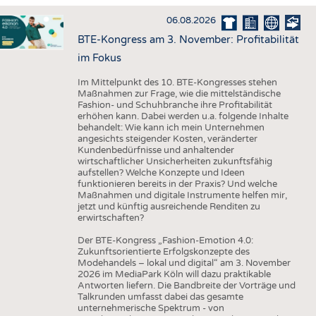
HAUS- UND HEIMTEXTILIEN
06.08.2026
BEKLEIDUNG
BTE-Kongress am 3. November: Profitabilität
TESTS
im Fokus
BUSINESS
FAKTEN
Im Mittelpunkt des 10. BTE-Kongresses stehen
Maßnahmen zur Frage, wie die mittelständische
UNTERNEHMEN
STATISTICS
Fashion- und Schuhbranche ihre Profitabilität
erhöhen kann. Dabei werden u.a. folgende Inhalte
AUSSCHREIBUNGEN
behandelt: Wie kann ich mein Unternehmen
angesichts steigender Kosten, veränderter
DTV AUSSCHREIBUNGSDIENST
Kundenbedürfnisse und anhaltender
wirtschaftlicher Unsicherheiten zukunftsfähig
WISSEN
TERMINE
aufstellen? Welche Konzepte und Ideen
funktionieren bereits in der Praxis? Und welche
DAUNENCHECK
BRANCHENTERMINE
Maßnahmen und digitale Instrumente helfen mir,
jetzt und künftig ausreichende Renditen zu
ADRESSEN & LINKS
erwirtschaften?
LABELS
Der BTE-Kongress „Fashion-Emotion 4.0:
Zukunftsorientierte Erfolgskonzepte des
PUBLIKATIONEN
Modehandels – lokal und digital“ am 3. November
2026 im MediaPark Köln will dazu praktikable
Antworten liefern. Die Bandbreite der Vorträge und
Talkrunden umfasst dabei das gesamte
unternehmerische Spektrum - von