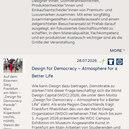
Designer*innen, Stoffverantwortlichen,
Produktentwickler*innen und
Einkaufsentscheider*innen von Premium- und
Luxusmarken zusammen. Mit einer sorgfältig
zusammengestellten Ausstellerauswahl und einem
zielgerichteten Besucheransatz ist Prefab darauf
ausgelegt, ein fokussiertes Geschäftsumfeld zu
schaffen, in dem Materialqualität, Fachkompetenz
und ein produktiver Austausch wichtiger sind als die
Größe der Veranstaltung.
MORE
28.07.2026
Design for Democracy – Atmosphere for a
Better Life
Auf dem
Eisernen
Steg:
Wie kann Design dazu beitragen, Demokratie zu
Frankfurt
stärken? Mit dieser Frage beschäftigt sich die World
am Main –
Design Capital (WDC) 2026, die unter dem Motto
„Design for
„Design for Democracy – Atmosphere for a Better
Democracy
Life“ steht. Als erste Region Deutschlands trägt
Parade“:
Marc
Frankfurt RheinMain den von der World Design
Küperkoch
Organization (WDO) verliehenen Titel. Noch bis zum
(rechts,
1. August 2026 präsentiert die WDC Campus
HSNR),
Exhibition im Museum Angewandte Kunst in
Statist der
Frankfurt am Main Arbeiten von Studierenden und
Oper