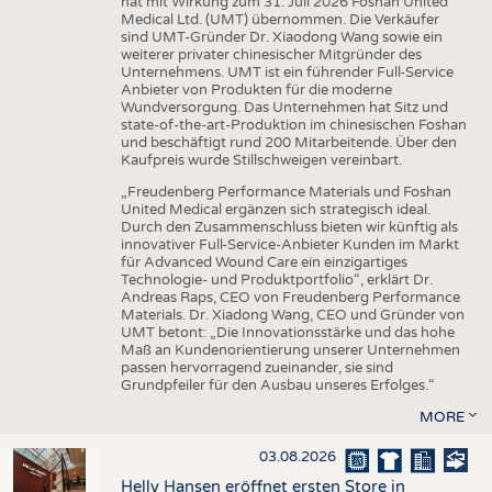
hat mit Wirkung zum 31. Juli 2026 Foshan United
Medical Ltd. (UMT) übernommen. Die Verkäufer
sind UMT-Gründer Dr. Xiaodong Wang sowie ein
weiterer privater chinesischer Mitgründer des
Unternehmens. UMT ist ein führender Full-Service
Anbieter von Produkten für die moderne
Wundversorgung. Das Unternehmen hat Sitz und
state-of-the-art-Produktion im chinesischen Foshan
und beschäftigt rund 200 Mitarbeitende. Über den
Kaufpreis wurde Stillschweigen vereinbart.
„Freudenberg Performance Materials und Foshan
United Medical ergänzen sich strategisch ideal.
Durch den Zusammenschluss bieten wir künftig als
innovativer Full-Service-Anbieter Kunden im Markt
für Advanced Wound Care ein einzigartiges
Technologie- und Produktportfolio“, erklärt Dr.
Andreas Raps, CEO von Freudenberg Performance
Materials. Dr. Xiadong Wang, CEO und Gründer von
UMT betont: „Die Innovationsstärke und das hohe
Maß an Kundenorientierung unserer Unternehmen
passen hervorragend zueinander, sie sind
Grundpfeiler für den Ausbau unseres Erfolges.“
MORE
03.08.2026
Helly Hansen eröffnet ersten Store in