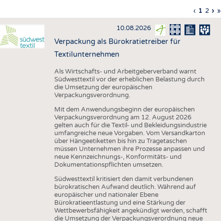
HAUS- UND HEIMTEXTILIEN
Vorherig
‹
Aktuell
1
Seite
2
Nä
›
L
»
Seitennummerierung
Seite
Seite
Sei
S
BEKLEIDUNG
10.08.2026
TESTS
Verpackung als Bürokratietreiber für
BUSINESS
FAKTEN
Textilunternehmen
UNTERNEHMEN
STATISTICS
Als Wirtschafts- und Arbeitgeberverband warnt
Südwesttextil vor der erheblichen Belastung durch
AUSSCHREIBUNGEN
die Umsetzung der europäischen
Verpackungsverordnung.
DTV AUSSCHREIBUNGSDIENST
Mit dem Anwendungsbeginn der europäischen
WISSEN
TERMINE
Verpackungsverordnung am 12. August 2026
gelten auch für die Textil- und Bekleidungsindustrie
DAUNENCHECK
BRANCHENTERMINE
umfangreiche neue Vorgaben. Vom Versandkarton
über Hängeetiketten bis hin zu Tragetaschen
ADRESSEN & LINKS
müssen Unternehmen ihre Prozesse anpassen und
neue Kennzeichnungs-, Konformitäts- und
LABELS
Dokumentationspflichten umsetzen.
PUBLIKATIONEN
Südwesttextil kritisiert den damit verbundenen
bürokratischen Aufwand deutlich. Während auf
europäischer und nationaler Ebene
Bürokratieentlastung und eine Stärkung der
Wettbewerbsfähigkeit angekündigt werden, schafft
die Umsetzung der Verpackungsverordnung neue