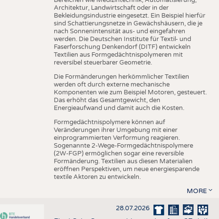
Architektur, Landwirtschaft oder in der
Bekleidungsindustrie eingesetzt. Ein Beispiel hierfür
sind Schattierungsnetze in Gewächshäusern, die je
nach Sonnenintensität aus- und eingefahren
werden. Die Deutschen Institute für Textil- und
Faserforschung Denkendorf (DITF) entwickeln
Textilien aus Formgedächtnispolymeren mit
reversibel steuerbarer Geometrie.
Die Formänderungen herkömmlicher Textilien
werden oft durch externe mechanische
Komponenten wie zum Beispiel Motoren, gesteuert.
Das erhöht das Gesamtgewicht, den
Energieaufwand und damit auch die Kosten.
Formgedächtnispolymere können auf
Veränderungen ihrer Umgebung mit einer
einprogrammierten Verformung reagieren.
Sogenannte 2-Wege-Formgedächtnispolymere
(2W-FGP) ermöglichen sogar eine reversible
Formänderung. Textilien aus diesen Materialien
eröffnen Perspektiven, um neue energiesparende
textile Aktoren zu entwickeln.
MORE
28.07.2026