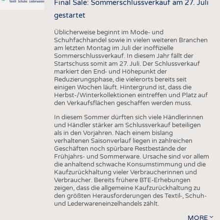
Final Sale: Sommerschlussverkauf am 27. Juli
gestartet
Üblicherweise beginnt im Mode- und
Schuhfachhandel sowie in vielen weiteren Branchen
am letzten Montag im Juli der inoffizielle
Sommerschlussverkauf. In diesem Jahr fällt der
Startschuss somit am 27. Juli. Der Schlussverkauf
markiert den End- und Höhepunkt der
Reduzierungsphase, die vielerorts bereits seit
einigen Wochen läuft. Hintergrund ist, dass die
Herbst-/Winterkollektionen eintreffen und Platz auf
den Verkaufsflächen geschaffen werden muss.
In diesem Sommer dürften sich viele Händlerinnen
und Händler stärker am Schlussverkauf beteiligen
als in den Vorjahren. Nach einem bislang
verhaltenen Saisonverlauf liegen in zahlreichen
Geschäften noch spürbare Restbestände der
Frühjahrs- und Sommerware. Ursache sind vor allem
die anhaltend schwache Konsumstimmung und die
Kaufzurückhaltung vieler Verbraucherinnen und
Verbraucher. Bereits frühere BTE-Erhebungen
zeigen, dass die allgemeine Kaufzurückhaltung zu
den größten Herausforderungen des Textil-, Schuh-
und Lederwareneinzelhandels zählt.
MORE