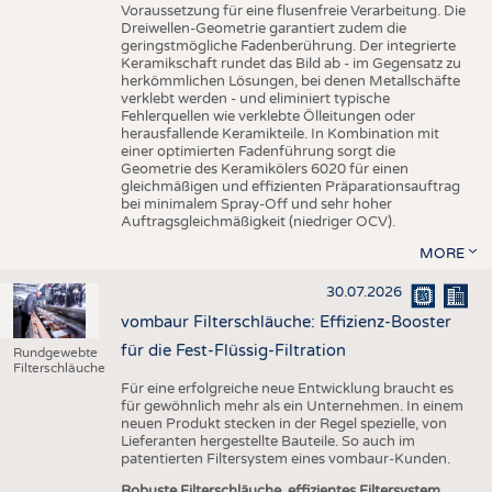
Voraussetzung für eine flusenfreie Verarbeitung. Die
Dreiwellen-Geometrie garantiert zudem die
geringstmögliche Fadenberührung. Der integrierte
Keramikschaft rundet das Bild ab - im Gegensatz zu
herkömmlichen Lösungen, bei denen Metallschäfte
verklebt werden - und eliminiert typische
Fehlerquellen wie verklebte Ölleitungen oder
herausfallende Keramikteile. In Kombination mit
einer optimierten Fadenführung sorgt die
Geometrie des Keramikölers 6020 für einen
gleichmäßigen und effizienten Präparationsauftrag
bei minimalem Spray-Off und sehr hoher
Auftragsgleichmäßigkeit (niedriger OCV).
MORE
30.07.2026
vombaur Filterschläuche: Effizienz-Booster
für die Fest-Flüssig-Filtration
Rundgewebte
Filterschläuche
Für eine erfolgreiche neue Entwicklung braucht es
für gewöhnlich mehr als ein Unternehmen. In einem
neuen Produkt stecken in der Regel spezielle, von
Lieferanten hergestellte Bauteile. So auch im
patentierten Filtersystem eines vombaur-Kunden.
Robuste Filterschläuche, effizientes Filtersystem