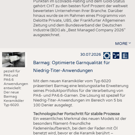
Punkten im EcoVadis-Rating und dem Gold-Status
gehört CHT zu den besten fünf Prozent der weltweit
bewerteten Unternehmen ihrer Branche. Darüber
hinaus wurde sie im Rahmen eines Programms von
Deloitte Private, UBS, der Frankfurter Allgemeinen
Zeitung und dem Bundesverband der Deutschen
Industrie (BDI) als „Best Managed Company 2026“
ausgezeichnet.
MORE
30.07.2026
Barmag: Optimierte Garnqualität für
Niedrig-Titer-Anwendungen
peziell für
PA6 und
PA6.6
Mit dem neuen Keramiköler vom Typ 6020
Anwendungen
präsentiert Barmag eine leistungsstarke Erweiterung
entwickelt:
seines Produktportfolios für die Verarbeitung von
Der neue
PA6- und PA6.6-Garnen. Die Lösung ist speziell für
Barmag
Niedrig-Titer-Anwendungen im Bereich von 5 bis
Keramiköler
Typ 6020.
100 Denier ausgelegt.
Technologischer Fortschritt für stabile Prozesse
Ein wesentliches Merkmal des neuen Models ist der
besonders filament-freundliche
Fadeneinlaufbereich, bei dem der Faden mit Öl
benetzt wird, bevor er die Keramik berührt –