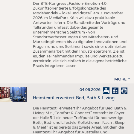
Der BTE-Kongress „Fashion-Emotion 4.0:
Zukunftsorientierte Erfolgskonzepte des
Modehandels – lokal und digital“ am 3. November
2026 im MediaPark Köln will dazu praktikable
Antworten liefern. Die Bandbreite der Vorträge und
Talkrunden umfasst dabei das gesamte
unternehmerische Spektrum - von
Standortverbesserungen über Mitarbeiter- und
Marketingthemen bis zu digitalen Innovationen und
Fragen rund ums Sortiment sowie einer optimierten
Zusammenarbeit mit den Industriepartnern. Ziel ist
es, den Teilnehmenden Impulse und Werkzeuge zu
vermitteln, die sich einfach in die eigene betriebliche
Praxis integrieren lassen.
MORE
04.08.2026
Heimtextil erweitert Bed, Bath & Living
Die Heimtextil erweitert ihr Angebot für Bed, Bath &
Living: Mit „Comfort & Connect" entsteht im Foyer
der Halle 5.1 ein neuer Treffpunkt für hochwertige
Bett-, Bad- und Lifestyle-Kollektionen. Nach „Sleep
& Meet" ist es bereits das zweite Areal, mit dem die
Heimtextil ihr Angebot für Aussteller und