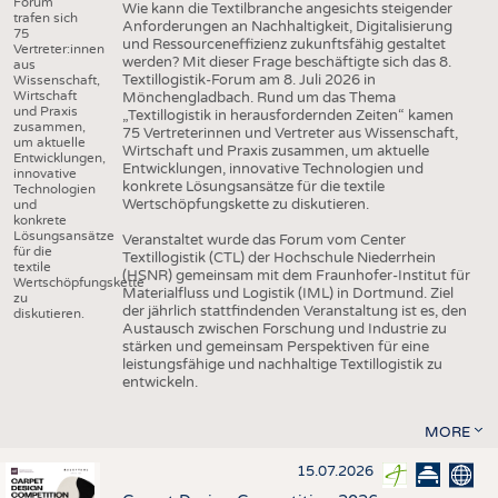
Forum
Wie kann die Textilbranche angesichts steigender
trafen sich
Anforderungen an Nachhaltigkeit, Digitalisierung
75
und Ressourceneffizienz zukunftsfähig gestaltet
Vertreter:innen
werden? Mit dieser Frage beschäftigte sich das 8.
aus
Textillogistik-Forum am 8. Juli 2026 in
Wissenschaft,
Wirtschaft
Mönchengladbach. Rund um das Thema
und Praxis
„Textillogistik in herausfordernden Zeiten“ kamen
zusammen,
75 Vertreterinnen und Vertreter aus Wissenschaft,
um aktuelle
Wirtschaft und Praxis zusammen, um aktuelle
Entwicklungen,
Entwicklungen, innovative Technologien und
innovative
konkrete Lösungsansätze für die textile
Technologien
Wertschöpfungskette zu diskutieren.
und
konkrete
Lösungsansätze
Veranstaltet wurde das Forum vom Center
für die
Textillogistik (CTL) der Hochschule Niederrhein
textile
(HSNR) gemeinsam mit dem Fraunhofer-Institut für
Wertschöpfungskette
Materialfluss und Logistik (IML) in Dortmund. Ziel
zu
der jährlich stattfindenden Veranstaltung ist es, den
diskutieren.
Austausch zwischen Forschung und Industrie zu
stärken und gemeinsam Perspektiven für eine
leistungsfähige und nachhaltige Textillogistik zu
entwickeln.
MORE
15.07.2026