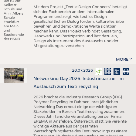
der Käthe-
Kollwitz
Mit dem Projekt „Textile Design Connects“ beteiligt
Schule und
sich der Fachbereich an dem internationalen
Anni Albers
Programm und zeigt, wie textiles Design
Schule
gesellschaftlichen Dialog fördern, kulturelles Erbe
Frankfurt
am Main
bewahren und demokratische Werte sichtbar
und
machen kann. Das Projekt verbindet Gestaltung,
Studierende
Handwerk und Partizipation und lädt dazu ein,
der HSNR.
Design als Instrument des Austauschs und der
Mitgestaltung zu verstehen.
MORE
28.07.2026
Networking Day 2026: Industriepartner im
Austausch zum Textilrecycling
2026 brachte die Industry Research Group (IRG)
Polymer Recycling im Rahmen ihres jährlichen
Networking Day erneut einige der wichtigsten
Stakeholder im Bereich Textilrecycling zusammen.
Dieses Jahr fand die Veranstaltung bei der Firma
EREMA in Ansfelden, Österreich, statt. Sie vereinte
wichtige Akteure aus der gesamten
Wertschöpfungskette des Textilrecyclings zu einem
Tag des strukturierten Austauschs und intensiver