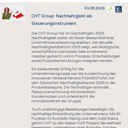
HAUS- UND HEIMTEXTILIEN
03.08.2026
BEKLEIDUNG
CHT Group: Nachhaltigkeit als
TESTS
Steuerungsinstrument
BUSINESS
FAKTEN
Die CHT Group hat im Geschäftsjahr 2025
Nachhaltigkeit weiter als festen Bestandteil ihrer
UNTERNEHMEN
STATISTICS
Unternehmenssteuerung etabliert. Der aktuelle
Nachhaltigkeitsbericht 2025 zeigt, wie ökologische,
AUSSCHREIBUNGEN
wirtschaftliche und soziale Ziele zunehmend
messbar gemacht und in Prozesse, Entscheidungen
DTV AUSSCHREIBUNGSDIENST
sowie Produktentwicklungen integriert werden.
WISSEN
TERMINE
Ein bedeutender Erfolg für die
Unternehmensgruppe war die Auszeichnung des
DAUNENCHECK
BRANCHENTERMINE
innovativen Färbeverfahrens PIGMENTURA mit
dem Deutschen Nachhaltigkeitspreis 2026 in der
ADRESSEN & LINKS
Produktkategorie. Die Technologie verbindet
Ressourcenschonung mit konkretem
LABELS
Kundennutzen und unterstreicht die
Innovationskraft der Gruppe.
PUBLIKATIONEN
Auch unabhängige Bewertungen bestätigen die
nachhaltige Entwicklung des Unternehmens: Mit 81
Punkten im EcoVadis-Rating und dem Gold-Status
gehört CHT zu den besten fünf Prozent der weltweit
bewerteten Unternehmen ihrer Branche. Darüber