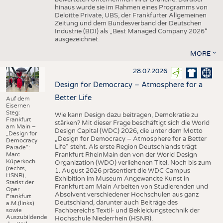
hinaus wurde sie im Rahmen eines Programms von
Deloitte Private, UBS, der Frankfurter Allgemeinen
Zeitung und dem Bundesverband der Deutschen
Industrie (BDI) als „Best Managed Company 2026“
ausgezeichnet.
MORE
28.07.2026
Design for Democracy – Atmosphere for a
Better Life
Auf dem
Eisernen
Steg:
Wie kann Design dazu beitragen, Demokratie zu
Frankfurt
stärken? Mit dieser Frage beschäftigt sich die World
am Main –
Design Capital (WDC) 2026, die unter dem Motto
„Design for
„Design for Democracy – Atmosphere for a Better
Democracy
Life“ steht. Als erste Region Deutschlands trägt
Parade“:
Marc
Frankfurt RheinMain den von der World Design
Küperkoch
Organization (WDO) verliehenen Titel. Noch bis zum
(rechts,
1. August 2026 präsentiert die WDC Campus
HSNR),
Exhibition im Museum Angewandte Kunst in
Statist der
Frankfurt am Main Arbeiten von Studierenden und
Oper
Absolvent verschiedener Hochschulen aus ganz
Frankfurt
Deutschland, darunter auch Beiträge des
a.M.(links)
sowie
Fachbereichs Textil- und Bekleidungstechnik der
Auszubildende
Hochschule Niederrhein (HSNR).