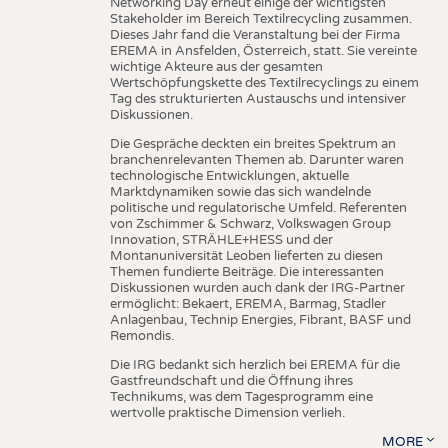
Networking Day erneut einige der wichtigsten
Stakeholder im Bereich Textilrecycling zusammen.
Dieses Jahr fand die Veranstaltung bei der Firma
EREMA in Ansfelden, Österreich, statt. Sie vereinte
wichtige Akteure aus der gesamten
Wertschöpfungskette des Textilrecyclings zu einem
Tag des strukturierten Austauschs und intensiver
Diskussionen.
Die Gespräche deckten ein breites Spektrum an
branchenrelevanten Themen ab. Darunter waren
technologische Entwicklungen, aktuelle
Marktdynamiken sowie das sich wandelnde
politische und regulatorische Umfeld. Referenten
von Zschimmer & Schwarz, Volkswagen Group
Innovation, STRÄHLE+HESS und der
Montanuniversität Leoben lieferten zu diesen
Themen fundierte Beiträge. Die interessanten
Diskussionen wurden auch dank der IRG-Partner
ermöglicht: Bekaert, EREMA, Barmag, Stadler
Anlagenbau, Technip Energies, Fibrant, BASF und
Remondis.
Die IRG bedankt sich herzlich bei EREMA für die
Gastfreundschaft und die Öffnung ihres
Technikums, was dem Tagesprogramm eine
wertvolle praktische Dimension verlieh.
MORE