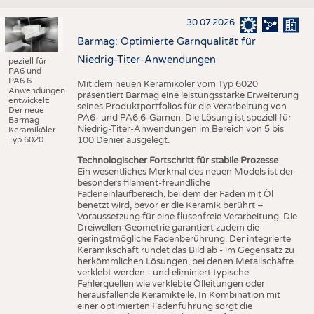
30.07.2026
Barmag: Optimierte Garnqualität für
Niedrig-Titer-Anwendungen
peziell für
PA6 und
PA6.6
Mit dem neuen Keramiköler vom Typ 6020
Anwendungen
präsentiert Barmag eine leistungsstarke Erweiterung
entwickelt:
seines Produktportfolios für die Verarbeitung von
Der neue
PA6- und PA6.6-Garnen. Die Lösung ist speziell für
Barmag
Niedrig-Titer-Anwendungen im Bereich von 5 bis
Keramiköler
Typ 6020.
100 Denier ausgelegt.
Technologischer Fortschritt für stabile Prozesse
Ein wesentliches Merkmal des neuen Models ist der
besonders filament-freundliche
Fadeneinlaufbereich, bei dem der Faden mit Öl
benetzt wird, bevor er die Keramik berührt –
Voraussetzung für eine flusenfreie Verarbeitung. Die
Dreiwellen-Geometrie garantiert zudem die
geringstmögliche Fadenberührung. Der integrierte
Keramikschaft rundet das Bild ab - im Gegensatz zu
herkömmlichen Lösungen, bei denen Metallschäfte
verklebt werden - und eliminiert typische
Fehlerquellen wie verklebte Ölleitungen oder
herausfallende Keramikteile. In Kombination mit
einer optimierten Fadenführung sorgt die