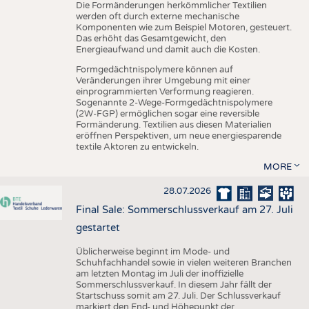
Die Formänderungen herkömmlicher Textilien
werden oft durch externe mechanische
Komponenten wie zum Beispiel Motoren, gesteuert.
Das erhöht das Gesamtgewicht, den
Energieaufwand und damit auch die Kosten.
Formgedächtnispolymere können auf
Veränderungen ihrer Umgebung mit einer
einprogrammierten Verformung reagieren.
Sogenannte 2-Wege-Formgedächtnispolymere
(2W-FGP) ermöglichen sogar eine reversible
Formänderung. Textilien aus diesen Materialien
eröffnen Perspektiven, um neue energiesparende
textile Aktoren zu entwickeln.
MORE
28.07.2026
Final Sale: Sommerschlussverkauf am 27. Juli
gestartet
Üblicherweise beginnt im Mode- und
Schuhfachhandel sowie in vielen weiteren Branchen
am letzten Montag im Juli der inoffizielle
Sommerschlussverkauf. In diesem Jahr fällt der
Startschuss somit am 27. Juli. Der Schlussverkauf
markiert den End- und Höhepunkt der