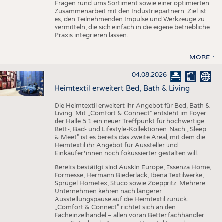
Fragen rund ums Sortiment sowie einer optimierten
Zusammenarbeit mit den Industriepartnern. Ziel ist
es, den Teilnehmenden Impulse und Werkzeuge zu
vermitteln, die sich einfach in die eigene betriebliche
Praxis integrieren lassen.
MORE
04.08.2026
Heimtextil erweitert Bed, Bath & Living
Die Heimtextil erweitert ihr Angebot für Bed, Bath &
Living: Mit „Comfort & Connect" entsteht im Foyer
der Halle 5.1 ein neuer Treffpunkt für hochwertige
Bett-, Bad- und Lifestyle-Kollektionen. Nach „Sleep
& Meet" ist es bereits das zweite Areal, mit dem die
Heimtextil ihr Angebot für Aussteller und
Einkäufer*innen noch fokussierter gestalten will.
Bereits bestätigt sind Auskin Europe, Essenza Home,
Formesse, Hermann Biederlack, Ibena Textilwerke,
Sprügel Hometex, Stuco sowie Zoeppritz. Mehrere
Unternehmen kehren nach längerer
Ausstellungspause auf die Heimtextil zurück.
„Comfort & Connect" richtet sich an den
Facheinzelhandel – allen voran Bettenfachhändler