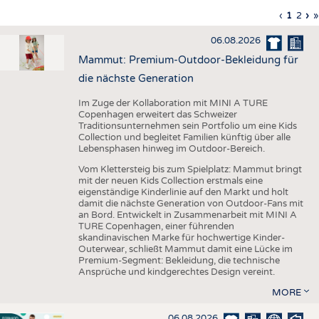
HAUS- UND HEIMTEXTILIEN
Vorherig
‹
Aktuell
1
Seite
2
Nä
›
L
»
Seitennummerierung
Seite
Seite
Sei
S
BEKLEIDUNG
06.08.2026
TESTS
Mammut: Premium-Outdoor-Bekleidung für
BUSINESS
FAKTEN
die nächste Generation
UNTERNEHMEN
STATISTICS
Im Zuge der Kollaboration mit MINI A TURE
Copenhagen erweitert das Schweizer
AUSSCHREIBUNGEN
Traditionsunternehmen sein Portfolio um eine Kids
Collection und begleitet Familien künftig über alle
DTV AUSSCHREIBUNGSDIENST
Lebensphasen hinweg im Outdoor-Bereich.
WISSEN
TERMINE
Vom Klettersteig bis zum Spielplatz: Mammut bringt
mit der neuen Kids Collection erstmals eine
DAUNENCHECK
BRANCHENTERMINE
eigenständige Kinderlinie auf den Markt und holt
damit die nächste Generation von Outdoor-Fans mit
ADRESSEN & LINKS
an Bord. Entwickelt in Zusammenarbeit mit MINI A
TURE Copenhagen, einer führenden
LABELS
skandinavischen Marke für hochwertige Kinder-
Outerwear, schließt Mammut damit eine Lücke im
PUBLIKATIONEN
Premium-Segment: Bekleidung, die technische
Ansprüche und kindgerechtes Design vereint.
MORE
06.08.2026