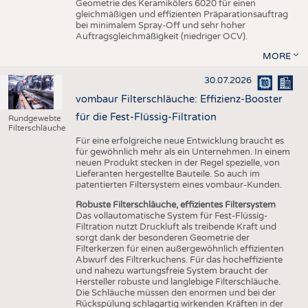
Geometrie des Keramikölers 6020 für einen
gleichmäßigen und effizienten Präparationsauftrag
bei minimalem Spray-Off und sehr hoher
Auftragsgleichmäßigkeit (niedriger OCV).
MORE
30.07.2026
vombaur Filterschläuche: Effizienz-Booster
für die Fest-Flüssig-Filtration
Rundgewebte
Filterschläuche
Für eine erfolgreiche neue Entwicklung braucht es
für gewöhnlich mehr als ein Unternehmen. In einem
neuen Produkt stecken in der Regel spezielle, von
Lieferanten hergestellte Bauteile. So auch im
patentierten Filtersystem eines vombaur-Kunden.
Robuste Filterschläuche, effizientes Filtersystem
Das vollautomatische System für Fest-Flüssig-
Filtration nutzt Druckluft als treibende Kraft und
sorgt dank der besonderen Geometrie der
Filterkerzen für einen außergewöhnlich effizienten
Abwurf des Filtrerkuchens. Für das hocheffiziente
und nahezu wartungsfreie System braucht der
Hersteller robuste und langlebige Filterschläuche.
Die Schläuche müssen den enormen und bei der
Rückspülung schlagartig wirkenden Kräften in der