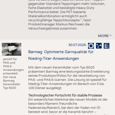
gegenüber Standard Teppichgarn mehr Volumen,
hohe Elastizität und bestätigte Heavy Duty
Performance bietet. Die PET-basierte
Materialkombination ermöglicht auch
recyclingfähige Teppichkonzepte.“, fasst
Produktmanager Markus Reichwein die
Versuchsergebnisse zusammen.
MORE
30.07.2026
Barmag: Optimierte Garnqualität für
Niedrig-Titer-Anwendungen
peziell für
PA6 und
PA6.6
Mit dem neuen Keramiköler vom Typ 6020
Anwendungen
präsentiert Barmag eine leistungsstarke Erweiterung
entwickelt:
seines Produktportfolios für die Verarbeitung von
Der neue
PA6- und PA6.6-Garnen. Die Lösung ist speziell für
Barmag
Niedrig-Titer-Anwendungen im Bereich von 5 bis
Keramiköler
Typ 6020.
100 Denier ausgelegt.
Technologischer Fortschritt für stabile Prozesse
Ein wesentliches Merkmal des neuen Models ist der
besonders filament-freundliche
Fadeneinlaufbereich, bei dem der Faden mit Öl
benetzt wird, bevor er die Keramik berührt –