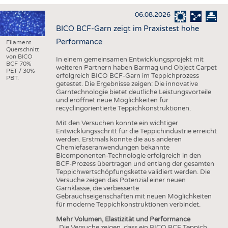
HAUS- UND HEIMTEXTILIEN
06.08.2026
BEKLEIDUNG
BICO BCF-Garn zeigt im Praxistest hohe
TESTS
Performance
Filament
Querschnitt
BUSINESS
FAKTEN
von BICO
In einem gemeinsamen Entwicklungsprojekt mit
BCF 70%
weiteren Partnern haben Barmag und Object Carpet
UNTERNEHMEN
STATISTICS
PET / 30%
erfolgreich BICO BCF-Garn im Teppichprozess
PBT.
getestet. Die Ergebnisse zeigen: Die innovative
AUSSCHREIBUNGEN
Garntechnologie bietet deutliche Leistungsvorteile
und eröffnet neue Möglichkeiten für
DTV AUSSCHREIBUNGSDIENST
recyclingorientierte Teppichkonstruktionen.
WISSEN
TERMINE
Mit den Versuchen konnte ein wichtiger
Entwicklungsschritt für die Teppichindustrie erreicht
DAUNENCHECK
BRANCHENTERMINE
werden. Erstmals konnte die aus anderen
Chemiefaseranwendungen bekannte
ADRESSEN & LINKS
Bicomponenten-Technologie erfolgreich in den
BCF-Prozess übertragen und entlang der gesamten
LABELS
Teppichwertschöpfungskette validiert werden. Die
Versuche zeigen das Potenzial einer neuen
PUBLIKATIONEN
Garnklasse, die verbesserte
Gebrauchseigenschaften mit neuen Möglichkeiten
für moderne Teppichkonstruktionen verbindet.
Mehr Volumen, Elastizität und Performance
„Die Versuche zeigen, dass ein BICO BCF Teppich